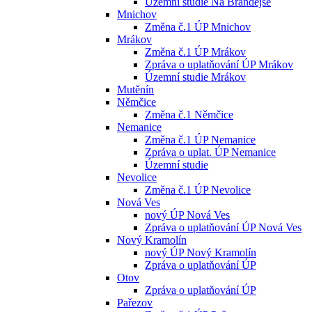
Územní studie Na Brandejse
Mnichov
Změna č.1 ÚP Mnichov
Mrákov
Změna č.1 ÚP Mrákov
Zpráva o uplatňování ÚP Mrákov
Územní studie Mrákov
Mutěnín
Němčice
Změna č.1 Němčice
Nemanice
Změna č.1 ÚP Nemanice
Zpráva o uplat. ÚP Nemanice
Územní studie
Nevolice
Změna č.1 ÚP Nevolice
Nová Ves
nový ÚP Nová Ves
Zpráva o uplatňování ÚP Nová Ves
Nový Kramolín
nový ÚP Nový Kramolín
Zpráva o uplatňování ÚP
Otov
Zpráva o uplatňování ÚP
Pařezov