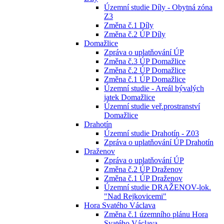
Územní studie Díly - Obytná zóna
Z3
Změna č.1 Díly
Změna č.2 ÚP Díly
Domažlice
Zpráva o uplatňování ÚP
Změna č.3 ÚP Domažlice
Změna č.2 ÚP Domažlice
Změna č.1 ÚP Domažlice
Územní studie - Areál bývalých
jatek Domažlice
Územní studie veř.prostranství
Domažlice
Drahotín
Územní studie Drahotín - Z03
Zpráva o uplatňování ÚP Drahotín
Draženov
Zpráva o uplatňování ÚP
Změna č.2 ÚP Draženov
Změna č.1 ÚP Draženov
Územní studie DRAŽENOV-lok.
"Nad Rejkovicemi"
Hora Svatého Václava
Změna č.1 územního plánu Hora
Svatého Václava