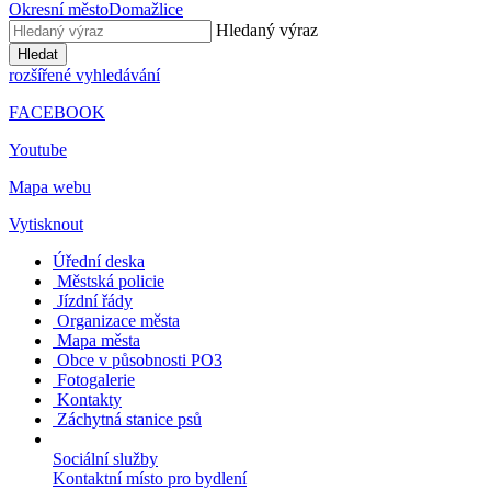
Okresní město
Domažlice
Hledaný výraz
Hledat
rozšířené vyhledávání
FACEBOOK
Youtube
Mapa webu
Vytisknout
Úřední deska
Městská policie
Jízdní řády
Organizace města
Mapa města
Obce v působnosti PO3
Fotogalerie
Kontakty
Záchytná stanice psů
Sociální služby
Kontaktní místo pro bydlení