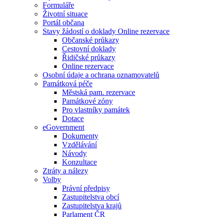
Formuláře
Životní situace
Portál občana
Stavy žádostí o doklady Online rezervace
Občanské průkazy
Cestovní doklady
Řidičské průkazy
Online rezervace
Osobní údaje a ochrana oznamovatelů
Památková péče
Městská pam. rezervace
Památkové zóny
Pro vlastníky památek
Dotace
eGovernment
Dokumenty
Vzdělávání
Návody
Konzultace
Ztráty a nálezy
Volby
Právní předpisy
Zastupitelstva obcí
Zastupitelstva krajů
Parlament ČR