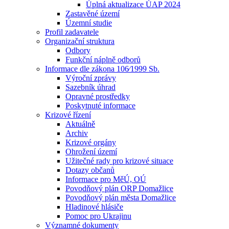
Úplná aktualizace ÚAP 2024
Zastavěné území
Územní studie
Profil zadavatele
Organizační struktura
Odbory
Funkční náplně odborů
Informace dle zákona 106⁄1999 Sb.
Výroční zprávy
Sazebník úhrad
Opravné prostředky
Poskytnuté informace
Krizové řízení
Aktuálně
Archiv
Krizové orgány
Ohrožení území
Užitečné rady pro krizové situace
Dotazy občanů
Informace pro MěÚ, OÚ
Povodňový plán ORP Domažlice
Povodňový plán města Domažlice
Hladinové hlásiče
Pomoc pro Ukrajinu
Významné dokumenty