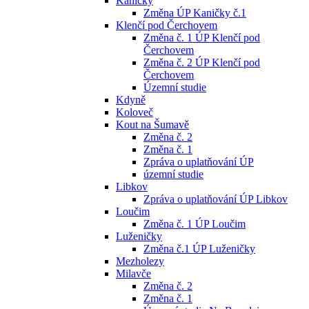
Kaničky
Změna ÚP Kaničky č.1
Klenčí pod Čerchovem
Změna č. 1 ÚP Klenčí pod
Čerchovem
Změna č. 2 ÚP Klenčí pod
Čerchovem
Územní studie
Kdyně
Koloveč
Kout na Šumavě
Změna č. 2
Změna č. 1
Zpráva o uplatňování ÚP
územní studie
Libkov
Zpráva o uplatňování ÚP Libkov
Loučim
Změna č. 1 ÚP Loučim
Luženičky
Změna č.1 ÚP Luženičky
Mezholezy
Milavče
Změna č. 2
Změna č. 1