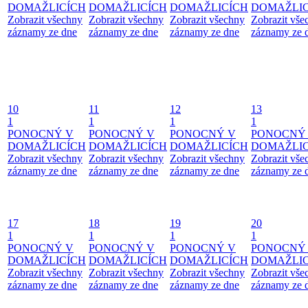
DOMAŽLICÍCH
DOMAŽLICÍCH
DOMAŽLICÍCH
DOMAŽLIC
Zobrazit všechny
Zobrazit všechny
Zobrazit všechny
Zobrazit vše
záznamy ze dne
záznamy ze dne
záznamy ze dne
záznamy ze 
10
11
12
13
1
1
1
1
PONOCNÝ V
PONOCNÝ V
PONOCNÝ V
PONOCNÝ
DOMAŽLICÍCH
DOMAŽLICÍCH
DOMAŽLICÍCH
DOMAŽLIC
Zobrazit všechny
Zobrazit všechny
Zobrazit všechny
Zobrazit vše
záznamy ze dne
záznamy ze dne
záznamy ze dne
záznamy ze 
17
18
19
20
1
1
1
1
PONOCNÝ V
PONOCNÝ V
PONOCNÝ V
PONOCNÝ
DOMAŽLICÍCH
DOMAŽLICÍCH
DOMAŽLICÍCH
DOMAŽLIC
Zobrazit všechny
Zobrazit všechny
Zobrazit všechny
Zobrazit vše
záznamy ze dne
záznamy ze dne
záznamy ze dne
záznamy ze 