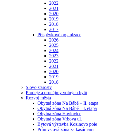
2022
2021
2020
2019
2018
2017
Příspěvkové organizace
2026
2025
2024
2023
2022
2021
2020
2019
2018
Slovo starosty
Prodeje a pronájmy volných bytů
Rozvoj města
Obytná zóna Na Bábě – II. etapa
Obytná zóna Na Bábě – I. etapa
Obytná zóna Havlovice
Obytná zóna Vrbova ul.
Bytová výstavba Kozinovo pole
Průmyslová zóna za kasárnami