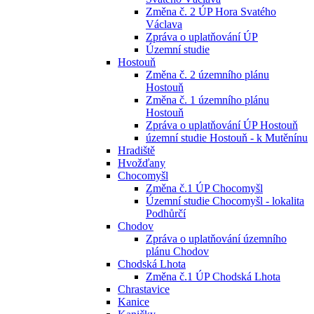
Změna č. 2 ÚP Hora Svatého
Václava
Zpráva o uplatňování ÚP
Územní studie
Hostouň
Změna č. 2 územního plánu
Hostouň
Změna č. 1 územního plánu
Hostouň
Zpráva o uplatňování ÚP Hostouň
územní studie Hostouň - k Mutěnínu
Hradiště
Hvožďany
Chocomyšl
Změna č.1 ÚP Chocomyšl
Územní studie Chocomyšl - lokalita
Podhůrčí
Chodov
Zpráva o uplatňování územního
plánu Chodov
Chodská Lhota
Změna č.1 ÚP Chodská Lhota
Chrastavice
Kanice