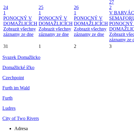
27
24
25
26
2
1
1
1
V BARVÁ
PONOCNÝ V
PONOCNÝ V
PONOCNÝ V
SEMAFOR
DOMAŽLICÍCH
DOMAŽLICÍCH
DOMAŽLICÍCH
PONOCNÝ
Zobrazit všechny
Zobrazit všechny
Zobrazit všechny
DOMAŽLIC
záznamy ze dne
záznamy ze dne
záznamy ze dne
Zobrazit vše
záznamy ze 
31
1
2
3
Svazek Domažlicko
Domažlické íčko
Czechpoint
Furth im Wald
Furth
Ludres
City of Two Rivers
Adresa