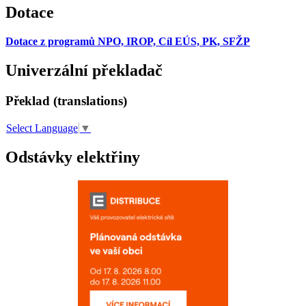
Dotace
Dotace z programů NPO, IROP, Cíl EÚS, PK, SFŽP
Univerzální překladač
Překlad (translations)
Select Language
▼
Odstávky elektřiny