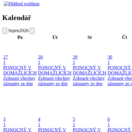
Kalendář
Srpen
2026
Po
Út
St
Čt
27
28
29
30
1
1
1
1
PONOCNÝ V
PONOCNÝ V
PONOCNÝ V
PONOCNÝ
DOMAŽLICÍCH
DOMAŽLICÍCH
DOMAŽLICÍCH
DOMAŽLIC
Zobrazit všechny
Zobrazit všechny
Zobrazit všechny
Zobrazit vše
záznamy ze dne
záznamy ze dne
záznamy ze dne
záznamy ze 
3
4
5
6
1
1
1
1
PONOCNÝ V
PONOCNÝ V
PONOCNÝ V
PONOCNÝ