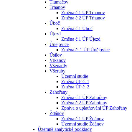
Tlumačov
Trhanov
Změna č.1 ÚP Trhanov
Změna č.2 ÚP Trhanov
Úboč
Změna č.1 Úboč
Újezd
Změna č.1 ÚP Újezd
Únějovice
Změna č. 1 ÚP Únějovice
Úsilov
Vlkanov
Všepadly
Všeruby
Územní studie
Změna ÚP č. 1
Změna ÚP č. 2
Zahořany
Změna č.1 ÚP Zahořany
Změna č.2 ÚP Zahořany
Zpráva o uplatňování ÚP Zahořany
Ždánov
Změna č.1 ÚP Ždánov
Územní studie Ždánov
Územně analytické podklady