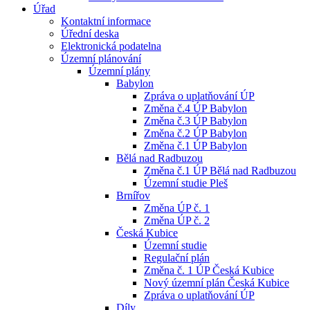
Úřad
Kontaktní informace
Úřední deska
Elektronická podatelna
Územní plánování
Územní plány
Babylon
Zpráva o uplatňování ÚP
Změna č.4 ÚP Babylon
Změna č.3 ÚP Babylon
Změna č.2 ÚP Babylon
Změna č.1 ÚP Babylon
Bělá nad Radbuzou
Změna č.1 ÚP Bělá nad Radbuzou
Územní studie Pleš
Brnířov
Změna ÚP č. 1
Změna ÚP č. 2
Česká Kubice
Územní studie
Regulační plán
Změna č. 1 ÚP Česká Kubice
Nový územní plán Česká Kubice
Zpráva o uplatňování ÚP
Díly