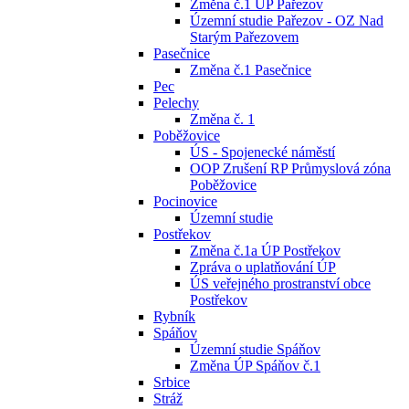
Změna č.1 ÚP Pařezov
Územní studie Pařezov - OZ Nad
Starým Pařezovem
Pasečnice
Změna č.1 Pasečnice
Pec
Pelechy
Změna č. 1
Poběžovice
ÚS - Spojenecké náměstí
OOP Zrušení RP Průmyslová zóna
Poběžovice
Pocinovice
Územní studie
Postřekov
Změna č.1a ÚP Postřekov
Zpráva o uplatňování ÚP
ÚS veřejného prostranství obce
Postřekov
Rybník
Spáňov
Územní studie Spáňov
Změna ÚP Spáňov č.1
Srbice
Stráž