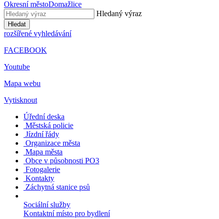
Okresní město
Domažlice
Hledaný výraz
Hledat
rozšířené vyhledávání
FACEBOOK
Youtube
Mapa webu
Vytisknout
Úřední deska
Městská policie
Jízdní řády
Organizace města
Mapa města
Obce v působnosti PO3
Fotogalerie
Kontakty
Záchytná stanice psů
Sociální služby
Kontaktní místo pro bydlení