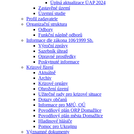
Úplná aktualizace ÚAP 2024
Zastavěné území
Územní studie
Profil zadavatele
Organizační struktura
Odbory
Funkční náplně odborů
Informace dle zákona 106⁄1999 Sb.
Výroční zprávy
Sazebník úhrad
Opravné prostředky
Poskytnuté informace
Krizové řízení
Aktuálně
Archiv
Krizové orgány
Ohrožení území
Užitečné rady pro krizové situace
Dotazy občanů
Informace pro MěÚ, OÚ
Povodňový plán ORP Domažlice
Povodňový plán města Domažlice
Hladinové hlásiče
Pomoc pro Ukrajinu
Významné dokumenty