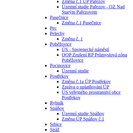
Změna č.1 ÚP Pařezov
Územní studie Pařezov - OZ Nad
Starým Pařezovem
Pasečnice
Změna č.1 Pasečnice
Pec
Pelechy
Změna č. 1
Poběžovice
ÚS - Spojenecké náměstí
OOP Zrušení RP Průmyslová zóna
Poběžovice
Pocinovice
Územní studie
Postřekov
Změna č.1a ÚP Postřekov
Zpráva o uplatňování ÚP
ÚS veřejného prostranství obce
Postřekov
Rybník
Spáňov
Územní studie Spáňov
Změna ÚP Spáňov č.1
Srbice
Stráž