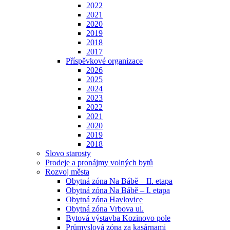
2022
2021
2020
2019
2018
2017
Příspěvkové organizace
2026
2025
2024
2023
2022
2021
2020
2019
2018
Slovo starosty
Prodeje a pronájmy volných bytů
Rozvoj města
Obytná zóna Na Bábě – II. etapa
Obytná zóna Na Bábě – I. etapa
Obytná zóna Havlovice
Obytná zóna Vrbova ul.
Bytová výstavba Kozinovo pole
Průmyslová zóna za kasárnami