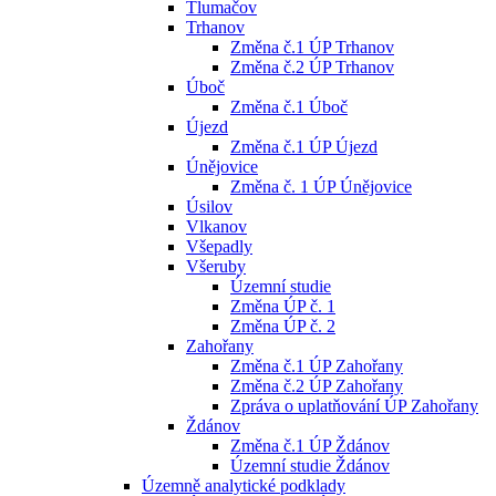
Tlumačov
Trhanov
Změna č.1 ÚP Trhanov
Změna č.2 ÚP Trhanov
Úboč
Změna č.1 Úboč
Újezd
Změna č.1 ÚP Újezd
Únějovice
Změna č. 1 ÚP Únějovice
Úsilov
Vlkanov
Všepadly
Všeruby
Územní studie
Změna ÚP č. 1
Změna ÚP č. 2
Zahořany
Změna č.1 ÚP Zahořany
Změna č.2 ÚP Zahořany
Zpráva o uplatňování ÚP Zahořany
Ždánov
Změna č.1 ÚP Ždánov
Územní studie Ždánov
Územně analytické podklady