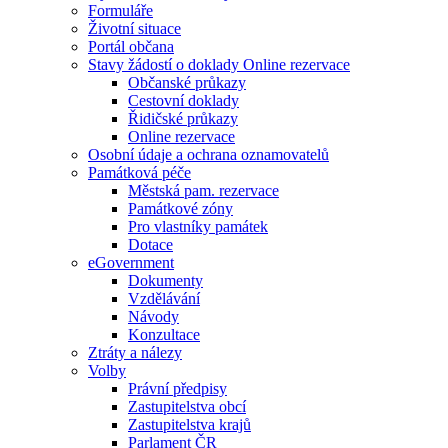
Formuláře
Životní situace
Portál občana
Stavy žádostí o doklady Online rezervace
Občanské průkazy
Cestovní doklady
Řidičské průkazy
Online rezervace
Osobní údaje a ochrana oznamovatelů
Památková péče
Městská pam. rezervace
Památkové zóny
Pro vlastníky památek
Dotace
eGovernment
Dokumenty
Vzdělávání
Návody
Konzultace
Ztráty a nálezy
Volby
Právní předpisy
Zastupitelstva obcí
Zastupitelstva krajů
Parlament ČR