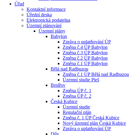
Úřad
Kontaktní informace
Úřední deska
Elektronická podatelna
Územní plánování
Územní plány
Babylon
Zpráva o uplatňování ÚP
Změna č.4 ÚP Babylon
Změna č.3 ÚP Babylon
Změna č.2 ÚP Babylon
Změna č.1 ÚP Babylon
Bělá nad Radbuzou
Změna č.1 ÚP Bělá nad Radbuzou
Územní studie Pleš
Brnířov
Změna ÚP č. 1
Změna ÚP č. 2
Česká Kubice
Územní studie
Regulační plán
Změna č. 1 ÚP Česká Kubice
Nový územní plán Česká Kubice
Zpráva o uplatňování ÚP
Díly