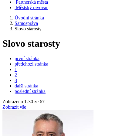
Partnerská města
Městský pivovar
Úvodní stránka
Samospráva
Slovo starosty
Slovo starosty
první stránka
předchozí stránka
1
2
3
další stránka
poslední stránka
Zobrazeno
1
-
30
ze 67
Zobrazit vše