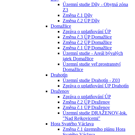
Územní studie Díly - Obytná zóna
Z3
Změna č.1 Díly
Změna č.2 ÚP Díly
Domažlice
Zpráva o uplatňování ÚP
Změna č.3 ÚP Domažlice
Změna č.2 ÚP Domažlice
Změna č.1 ÚP Domažlice
Územní studie - Areál bývalých
jatek Domažlice
Územní studie veř.prostranství
Domažlice
Drahotín
Územní studie Drahotín - Z03
Zpráva o uplatňování ÚP Drahotín
Draženov
Zpráva o uplatňování ÚP
Změna č.2 ÚP Draženov
Změna č.1 ÚP Draženov
Územní studie DRAŽENOV-lok.
"Nad Rejkovicemi"
Hora Svatého Václava
Změna č.1 územního plánu Hora
Svatého Václava