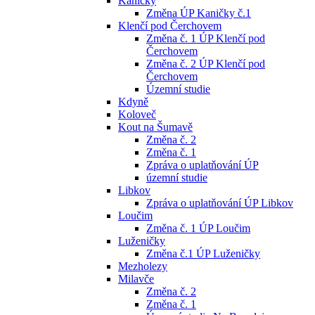
Kaničky
Změna ÚP Kaničky č.1
Klenčí pod Čerchovem
Změna č. 1 ÚP Klenčí pod
Čerchovem
Změna č. 2 ÚP Klenčí pod
Čerchovem
Územní studie
Kdyně
Koloveč
Kout na Šumavě
Změna č. 2
Změna č. 1
Zpráva o uplatňování ÚP
územní studie
Libkov
Zpráva o uplatňování ÚP Libkov
Loučim
Změna č. 1 ÚP Loučim
Luženičky
Změna č.1 ÚP Luženičky
Mezholezy
Milavče
Změna č. 2
Změna č. 1