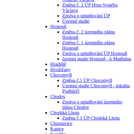
Změna č. 2 ÚP Hora Svatého
Václava
Zpráva o uplatňování ÚP
Územní studie
Hostouň
Změna č. 2 územního plánu
Hostouň
Změna č. 1 územního plánu
Hostouň
Zpráva o uplatňování ÚP Hostouň
územní studie Hostouň - k Mutěnínu
Hradiště
Hvožďany
Chocomyšl
Změna č.1 ÚP Chocomyšl
Územní studie Chocomyšl - lokalita
Podhůrčí
Chodov
Zpráva o uplatňování územního
plánu Chodov
Chodská Lhota
Změna č.1 ÚP Chodská Lhota
Chrastavice
Kanice