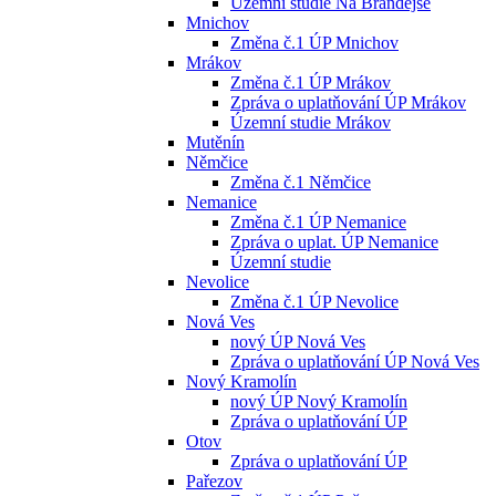
Územní studie Na Brandejse
Mnichov
Změna č.1 ÚP Mnichov
Mrákov
Změna č.1 ÚP Mrákov
Zpráva o uplatňování ÚP Mrákov
Územní studie Mrákov
Mutěnín
Němčice
Změna č.1 Němčice
Nemanice
Změna č.1 ÚP Nemanice
Zpráva o uplat. ÚP Nemanice
Územní studie
Nevolice
Změna č.1 ÚP Nevolice
Nová Ves
nový ÚP Nová Ves
Zpráva o uplatňování ÚP Nová Ves
Nový Kramolín
nový ÚP Nový Kramolín
Zpráva o uplatňování ÚP
Otov
Zpráva o uplatňování ÚP
Pařezov