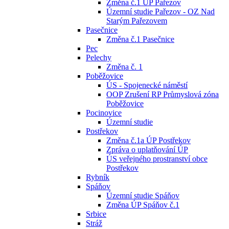
Změna č.1 ÚP Pařezov
Územní studie Pařezov - OZ Nad
Starým Pařezovem
Pasečnice
Změna č.1 Pasečnice
Pec
Pelechy
Změna č. 1
Poběžovice
ÚS - Spojenecké náměstí
OOP Zrušení RP Průmyslová zóna
Poběžovice
Pocinovice
Územní studie
Postřekov
Změna č.1a ÚP Postřekov
Zpráva o uplatňování ÚP
ÚS veřejného prostranství obce
Postřekov
Rybník
Spáňov
Územní studie Spáňov
Změna ÚP Spáňov č.1
Srbice
Stráž