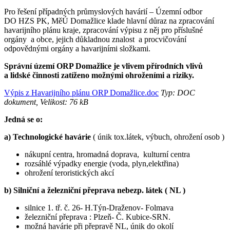
Pro řešení případných průmyslových havárií – Územní odbor
DO HZS PK, MěÚ Domažlice klade hlavní důraz na zpracování
havarijního plánu kraje, zpracování výpisu z něj pro příslušné
orgány a obce, jejich důkladnou znalost a procvičování
odpovědnými orgány a havarijními složkami.
Správní území ORP Domažlice je vlivem přírodních vlivů
a lidské činnosti zatíženo možnými ohroženími a riziky.
Výpis z Havarijního plánu ORP Domažlice.doc
Typ: DOC
dokument, Velikost: 76 kB
Jedná se o:
a) Technologické havárie
( únik tox.látek, výbuch, ohrožení osob )
nákupní centra, hromadná doprava, kulturní centra
rozsáhlé výpadky energie (voda, plyn,elektřina)
ohrožení teroristických akcí
b) Silniční a železniční přeprava nebezp. látek ( NL )
silnice 1. tř. č. 26- H.Týn-Draženov- Folmava
železniční přeprava : Plzeň- Č. Kubice-SRN.
možná havárie při přepravě NL, únik do okolí