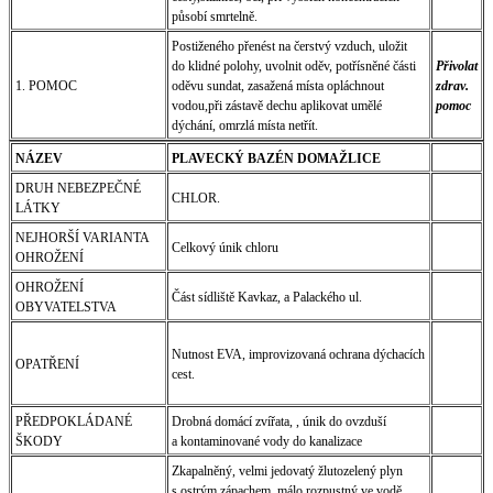
působí smrtelně.
Postiženého přenést na čerstvý vzduch, uložit
do klidné polohy, uvolnit oděv, potřísněné části
Přivolat
1. POMOC
oděvu sundat, zasažená místa opláchnout
zdrav.
vodou,při zástavě dechu aplikovat umělé
pomoc
dýchání, omrzlá místa netřít.
NÁZEV
PLAVECKÝ BAZÉN DOMAŽLICE
DRUH NEBEZPEČNÉ
CHLOR.
LÁTKY
NEJHORŠÍ VARIANTA
Celkový únik chloru
OHROŽENÍ
OHROŽENÍ
Část sídliště Kavkaz, a Palackého ul.
OBYVATELSTVA
Nutnost EVA, improvizovaná ochrana dýchacích
OPATŘENÍ
cest.
PŘEDPOKLÁDANÉ
Drobná domácí zvířata, , únik do ovzduší
ŠKODY
a kontaminované vody do kanalizace
Zkapalněný, velmi jedovatý žlutozelený plyn
s ostrým zápachem, málo rozpustný ve vodě,