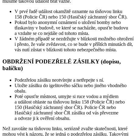
musíme takovou událost brát vážně.
V prvé řadě událost okamžitě oznamte na tísňovou linku
158 (Policie ČR) nebo 150 (Hasičský záchranný sbor ČR).
Pokud bylo anonymní oznámení o uložení bomby nebo
třaskaviny v budově, ve které se nacházíte, opusťte budovu
a vzdalte se co nejdále od tohoto místa.
V žádném případě se nezdržujte v blízkosti možného ohrožení
i přesto, že vaše zvědavost, co se bude v příštích minutách dít,
vás nutí zůstat v blízkosti tohoto nebezpečného místa.
OBDRŽENÍ PODEZŘELÉ ZÁSILKY (dopisu,
balíčku)
Podezřelou zásilku neotvírejte a netřepejte s ní.
Uložte zásilku do igelitového sáčku nebo jiného vhodného
obalu.
Poté opusťte místnost, umyjte si ruce vodou a mýdlem
a událost ohlaste na tísňovou linku 158 (Policie ČR) nebo
150 (Hasičský záchranný sbor ČR). Policie ČR nebo
Hasičský záchranný sbor ČR zásilku od vás převezme
a odveze ji k ověření obsahu.
Než zavoláte na tísňovou linku, seriózně zvažte skutečnosti, které
mohou vést k názoru, že se jedná o podezřelou zásilku. Takovými