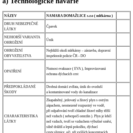
a) Technologické havárie
NÁZEV
NAMARA DOMAŽLICE s.r.o ( mlékárna )
DRUH NEBEZPEČNÉ
Čpavek
LÁTKY
NEJHORŠÍ VARIANTA
Únik
OHROŽENÍ
OHROŽENÍ
Nejbližší okolí mlékárny – zástavba, dopravní
OBYVATELSTVA
inspektorát policie ČR - DO
Nutnost evakuace ( EVA ), Improvizovaná
OPATŘENÍ
ochrana dýchacích cest
PŘEDPOKLÁDANÉ
Drobná domácí zvířata, únik do ovzduší
ŠKODY
a kontaminované vody do kanalizace
Zkapalněný, jedovatý a žíravý plyn s ostrým
zápachem, neomezeně rozpustný ve vodě,
při odpařování tvoří chladné žíravé mlhy těžší
CHARAKTERISTIKA
než vzduch ( nebezpečí omrzlin ). Plyn je lehčí
LÁTKY
než vzduch, tvoří se vzduchem výbušné směsi,
silně dráždí a leptá pokožku, dýchací
cesty,sliznice, oči, při vyšších koncentracích