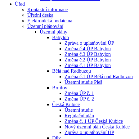
Úřad
Kontaktní informace
Úřední deska
Elektronická podatelna
Územní plánování
Územní plány
Babylon
Zpráva o uplatňování ÚP
Změna č.4 ÚP Babylon
Změna č.3 ÚP Babylon
Změna č.2 ÚP Babylon
Změna č.1 ÚP Babylon
Bělá nad Radbuzou
Změna č.1 ÚP Bělá nad Radbuzou
Územní studie Pleš
Brnířov
Změna ÚP č. 1
Změna ÚP č. 2
Česká Kubice
Územní studie
Regulační plán
Změna č. 1 ÚP Česká Kubice
Nový územní plán Česká Kubice
Zpráva o uplatňování ÚP
Díly