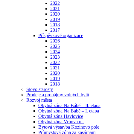
2022
2021
2020
2019
2018
2017
Příspěvkové organizace
2026
2025
2024
2023
2022
2021
2020
2019
2018
Slovo starosty
Prodeje a pronájmy volných bytů
Rozvoj města
Obytná zóna Na Bábě – II. etapa
Obytná zóna Na Bábě – I. etapa
Obytná zóna Havlovice
Obytná zóna Vrbova ul.
Bytová výstavba Kozinovo pole
Průmyslová zóna za kasárnami