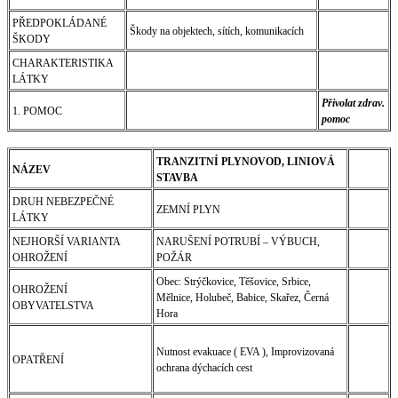
PŘEDPOKLÁDANÉ
Škody na objektech, sítích, komunikacích
ŠKODY
CHARAKTERISTIKA
LÁTKY
Přivolat zdrav.
1. POMOC
pomoc
TRANZITNÍ PLYNOVOD, LINIOVÁ
NÁZEV
STAVBA
DRUH NEBEZPEČNÉ
ZEMNÍ PLYN
LÁTKY
NEJHORŠÍ VARIANTA
NARUŠENÍ POTRUBÍ – VÝBUCH,
OHROŽENÍ
POŽÁR
Obec: Strýčkovice, Těšovice, Srbice,
OHROŽENÍ
Mělnice, Holubeč, Babice, Skařez, Černá
OBYVATELSTVA
Hora
Nutnost evakuace ( EVA ), Improvizovaná
OPATŘENÍ
ochrana dýchacích cest