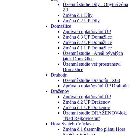
Územní studie Díly - Obytná zóna
Z3
Změna č.1 Díly
Změna č.2 ÚP Díly
Domažlice
Zpráva o uplatňování ÚP
Změna č.3 ÚP Domažlice
Změna č.2 ÚP Domažlice
Změna č.1 ÚP Domažlice
Územní studie - Areál bývalých
jatek Domažlice
Územní studie veř.prostranství
Domažlice
Drahotín
Územní studie Drahotín - Z03
Zpráva o uplatňování ÚP Drahotín
Draženov
Zpráva o uplatňování ÚP
Změna č.2 ÚP Draženov
Změna č.1 ÚP Draženov
Územní studie DRAŽENOV-lok.
"Nad Rejkovicemi"
Hora Svatého Václava
Změna č.1 územního plánu Hora
Svatého Václava