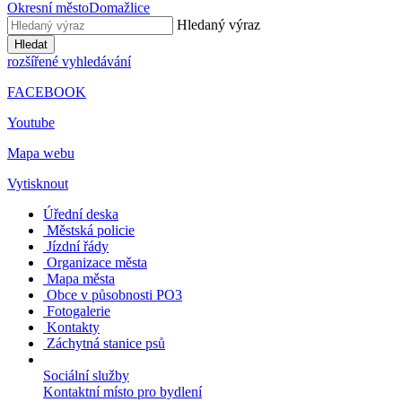
Okresní město
Domažlice
Hledaný výraz
Hledat
rozšířené vyhledávání
FACEBOOK
Youtube
Mapa webu
Vytisknout
Úřední deska
Městská policie
Jízdní řády
Organizace města
Mapa města
Obce v působnosti PO3
Fotogalerie
Kontakty
Záchytná stanice psů
Sociální služby
Kontaktní místo pro bydlení