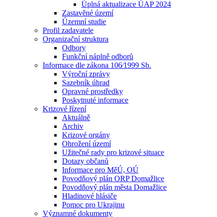
Úplná aktualizace ÚAP 2024
Zastavěné území
Územní studie
Profil zadavatele
Organizační struktura
Odbory
Funkční náplně odborů
Informace dle zákona 106⁄1999 Sb.
Výroční zprávy
Sazebník úhrad
Opravné prostředky
Poskytnuté informace
Krizové řízení
Aktuálně
Archiv
Krizové orgány
Ohrožení území
Užitečné rady pro krizové situace
Dotazy občanů
Informace pro MěÚ, OÚ
Povodňový plán ORP Domažlice
Povodňový plán města Domažlice
Hladinové hlásiče
Pomoc pro Ukrajinu
Významné dokumenty