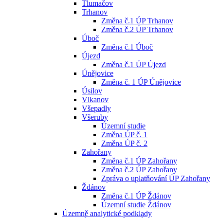
Tlumačov
Trhanov
Změna č.1 ÚP Trhanov
Změna č.2 ÚP Trhanov
Úboč
Změna č.1 Úboč
Újezd
Změna č.1 ÚP Újezd
Únějovice
Změna č. 1 ÚP Únějovice
Úsilov
Vlkanov
Všepadly
Všeruby
Územní studie
Změna ÚP č. 1
Změna ÚP č. 2
Zahořany
Změna č.1 ÚP Zahořany
Změna č.2 ÚP Zahořany
Zpráva o uplatňování ÚP Zahořany
Ždánov
Změna č.1 ÚP Ždánov
Územní studie Ždánov
Územně analytické podklady