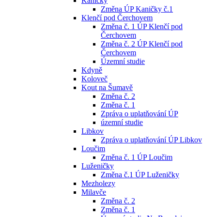
Kaničky
Změna ÚP Kaničky č.1
Klenčí pod Čerchovem
Změna č. 1 ÚP Klenčí pod
Čerchovem
Změna č. 2 ÚP Klenčí pod
Čerchovem
Územní studie
Kdyně
Koloveč
Kout na Šumavě
Změna č. 2
Změna č. 1
Zpráva o uplatňování ÚP
územní studie
Libkov
Zpráva o uplatňování ÚP Libkov
Loučim
Změna č. 1 ÚP Loučim
Luženičky
Změna č.1 ÚP Luženičky
Mezholezy
Milavče
Změna č. 2
Změna č. 1