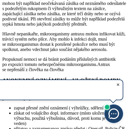
mohou být například neočekávaná zásilka od neznámého odesílatele
s podezřelým rukopisem či výhružným textem na zásilce,
zapáchající zásilka nebo zásilka, ze které trčí dráty nebo se ozývá
podivné tikání. Při otevření zásilky to může být například podezřelá
sypká hmota nebo jakýkoli podezřelý předmět.
Hlavně nepanikařte, mikroorganismy antraxu mohou infikovat kůži,
trávicí systém nebo plíce. Aby mohlo k infekci dojít, musí
se mikroorganismus dostat k porušené pokožce nebo musí být
spolknut, anebo vdechnut jako součást nějakého aerosolu.
Propuknutí nemoci se dá bránit podáním příslušných antibiotik
po expozici tomuto nebezpečnému mikroorganismu.Antrax
se nepřenáší z člověka na člověka
ANONYMNÍ OZNÁMENÍ – ULOŽENÍ BOMBY,
TŘASKAVINY apd.
povinnosti příjemce oznámení
zapsat přesné znění oznámení ( výhrůžky, sdělení )
získat od volajícího dopl. informace (místo uložení, čas
výbuchu, použitá výbušnina, důvod, proti komu je útok
veden)
přijatou a zaznamenanou zprávu předat : Oper.stř. Policie ČR