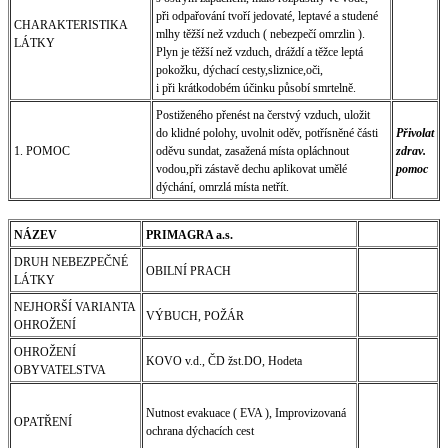
při odpařování tvoří jedovaté, leptavé a studené
CHARAKTERISTIKA
mlhy těžší než vzduch ( nebezpečí omrzlin ).
LÁTKY
Plyn je těžší než vzduch, dráždí a těžce leptá
pokožku, dýchací cesty,sliznice,oči,
i při krátkodobém účinku působí smrtelně.
Postiženého přenést na čerstvý vzduch, uložit
do klidné polohy, uvolnit oděv, potřísněné části
Přivolat
1. POMOC
oděvu sundat, zasažená místa opláchnout
zdrav.
vodou,při zástavě dechu aplikovat umělé
pomoc
dýchání, omrzlá místa netřít.
NÁZEV
PRIMAGRA a.s.
DRUH NEBEZPEČNÉ
OBILNÍ PRACH
LÁTKY
NEJHORŠÍ VARIANTA
VÝBUCH, POŽÁR
OHROŽENÍ
OHROŽENÍ
KOVO v.d., ČD žst.DO, Hodeta
OBYVATELSTVA
Nutnost evakuace ( EVA ), Improvizovaná
OPATŘENÍ
ochrana dýchacích cest