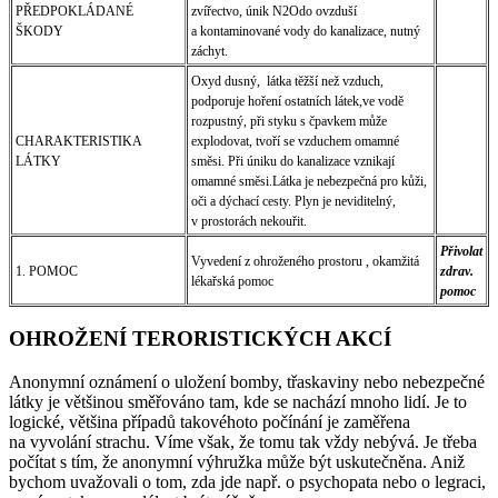
PŘEDPOKLÁDANÉ
zvířectvo, únik N2Odo ovzduší
ŠKODY
a kontaminované vody do kanalizace, nutný
záchyt.
Oxyd dusný, látka těžší než vzduch,
podporuje hoření ostatních látek,ve vodě
rozpustný, při styku s čpavkem může
CHARAKTERISTIKA
explodovat, tvoří se vzduchem omamné
LÁTKY
směsi. Při úniku do kanalizace vznikají
omamné směsi.Látka je nebezpečná pro kůži,
oči a dýchací cesty. Plyn je neviditelný,
v prostorách nekouřit.
Přivolat
Vyvedení z ohroženého prostoru , okamžitá
1. POMOC
zdrav.
lékařská pomoc
pomoc
OHROŽENÍ TERORISTICKÝCH AKCÍ
Anonymní oznámení o uložení bomby, třaskaviny nebo nebezpečné
látky je většinou směřováno tam, kde se nachází mnoho lidí. Je to
logické, většina případů takovéhoto počínání je zaměřena
na vyvolání strachu. Víme však, že tomu tak vždy nebývá. Je třeba
počítat s tím, že anonymní výhružka může být uskutečněna. Aniž
bychom uvažovali o tom, zda jde např. o psychopata nebo o legraci,