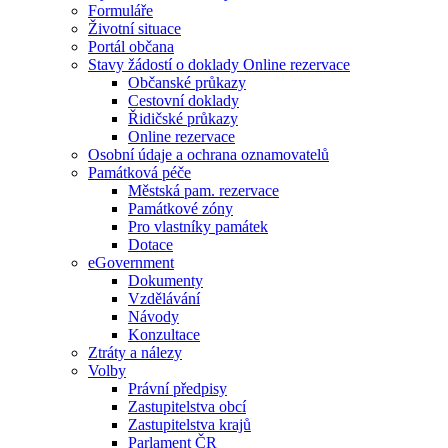
Formuláře
Životní situace
Portál občana
Stavy žádostí o doklady Online rezervace
Občanské průkazy
Cestovní doklady
Řidičské průkazy
Online rezervace
Osobní údaje a ochrana oznamovatelů
Památková péče
Městská pam. rezervace
Památkové zóny
Pro vlastníky památek
Dotace
eGovernment
Dokumenty
Vzdělávání
Návody
Konzultace
Ztráty a nálezy
Volby
Právní předpisy
Zastupitelstva obcí
Zastupitelstva krajů
Parlament ČR