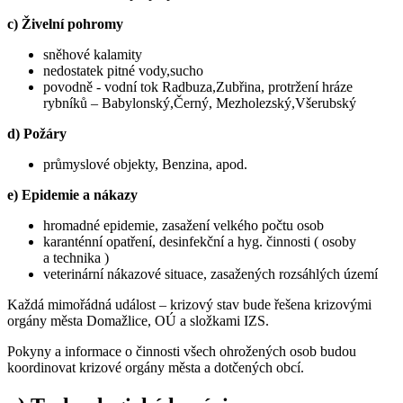
c) Živelní pohromy
sněhové kalamity
nedostatek pitné vody,sucho
povodně - vodní tok Radbuza,Zubřina, protržení hráze
rybníků – Babylonský,Černý, Mezholezský,Všerubský
d) Požáry
průmyslové objekty, Benzina, apod.
e) Epidemie a nákazy
hromadné epidemie, zasažení velkého počtu osob
karanténní opatření, desinfekční a hyg. činnosti ( osoby
a technika )
veterinární nákazové situace, zasažených rozsáhlých území
Každá mimořádná událost – krizový stav bude řešena krizovými
orgány města Domažlice, OÚ a složkami IZS.
Pokyny a informace o činnosti všech ohrožených osob budou
koordinovat krizové orgány města a dotčených obcí.