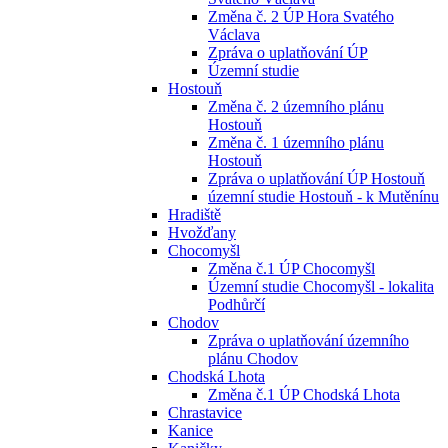
Změna č. 2 ÚP Hora Svatého
Václava
Zpráva o uplatňování ÚP
Územní studie
Hostouň
Změna č. 2 územního plánu
Hostouň
Změna č. 1 územního plánu
Hostouň
Zpráva o uplatňování ÚP Hostouň
územní studie Hostouň - k Mutěnínu
Hradiště
Hvožďany
Chocomyšl
Změna č.1 ÚP Chocomyšl
Územní studie Chocomyšl - lokalita
Podhůrčí
Chodov
Zpráva o uplatňování územního
plánu Chodov
Chodská Lhota
Změna č.1 ÚP Chodská Lhota
Chrastavice
Kanice