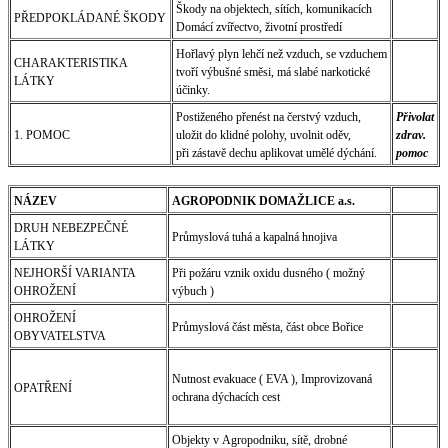
Škody na objektech, sítích, komunikacích
PŘEDPOKLÁDANÉ ŠKODY
Domácí zvířectvo, životní prostředí
Hořlavý plyn lehčí než vzduch, se vzduchem
CHARAKTERISTIKA
tvoří výbušné směsi, má slabé narkotické
LÁTKY
účinky.
Postiženého přenést na čerstvý vzduch,
Přivolat
1. POMOC
uložit do klidné polohy, uvolnit oděv,
zdrav.
při zástavě dechu aplikovat umělé dýchání.
pomoc
NÁZEV
AGROPODNIK DOMAŽLICE a.s.
DRUH NEBEZPEČNÉ
Průmyslová tuhá a kapalná hnojiva
LÁTKY
NEJHORŠÍ VARIANTA
Při požáru vznik oxidu dusného ( možný
OHROŽENÍ
výbuch )
OHROŽENÍ
Průmyslová část města, část obce Bořice
OBYVATELSTVA
Nutnost evakuace ( EVA ), Improvizovaná
OPATŘENÍ
ochrana dýchacích cest
Objekty v Agropodniku, sítě, drobné