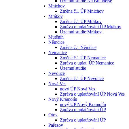
Územní studie Na Brandejse
Mnichov
Změna č.1 ÚP Mnichov
Mrákov
Změna č.1 ÚP Mrákov
Zpráva o uplatňování ÚP Mrákov
Územní studie Mrákov
Mutěnín
Němčice
Změna č.1 Němčice
Nemanice
Změna č.1 ÚP Nemanice
Zpráva o uplat. ÚP Nemanice
Územní studie
Nevolice
Změna č.1 ÚP Nevolice
Nová Ves
nový ÚP Nová Ves
Zpráva o uplatňování ÚP Nová Ves
Nový Kramolín
nový ÚP Nový Kramolín
Zpráva o uplatňování ÚP
Otov
Zpráva o uplatňování ÚP
Pařezov