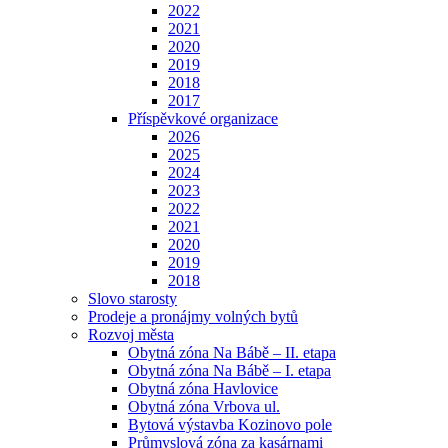
2022
2021
2020
2019
2018
2017
Příspěvkové organizace
2026
2025
2024
2023
2022
2021
2020
2019
2018
Slovo starosty
Prodeje a pronájmy volných bytů
Rozvoj města
Obytná zóna Na Bábě – II. etapa
Obytná zóna Na Bábě – I. etapa
Obytná zóna Havlovice
Obytná zóna Vrbova ul.
Bytová výstavba Kozinovo pole
Průmyslová zóna za kasárnami