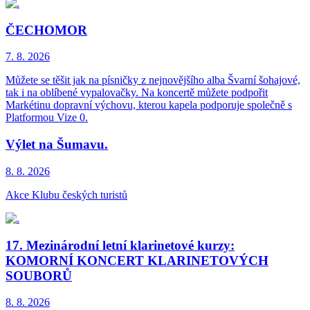
ČECHOMOR
7. 8.
2026
Můžete se těšit jak na písničky z nejnovějšího alba Švarní šohajové,
tak i na oblíbené vypalovačky. Na koncertě můžete podpořit
Markétinu dopravní výchovu, kterou kapela podporuje společně s
Platformou Vize 0.
Výlet na Šumavu.
8. 8.
2026
Akce Klubu českých turistů
17. Mezinárodní letní klarinetové kurzy:
KOMORNÍ KONCERT KLARINETOVÝCH
SOUBORŮ
8. 8.
2026