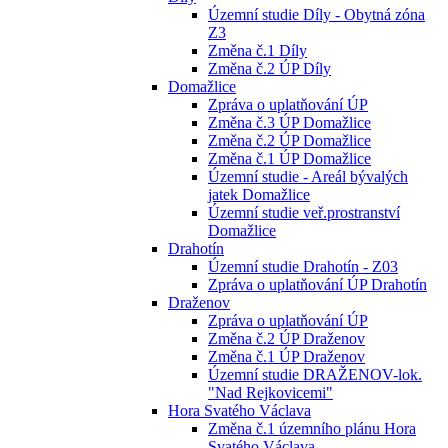
Územní studie Díly - Obytná zóna
Z3
Změna č.1 Díly
Změna č.2 ÚP Díly
Domažlice
Zpráva o uplatňování ÚP
Změna č.3 ÚP Domažlice
Změna č.2 ÚP Domažlice
Změna č.1 ÚP Domažlice
Územní studie - Areál bývalých
jatek Domažlice
Územní studie veř.prostranství
Domažlice
Drahotín
Územní studie Drahotín - Z03
Zpráva o uplatňování ÚP Drahotín
Draženov
Zpráva o uplatňování ÚP
Změna č.2 ÚP Draženov
Změna č.1 ÚP Draženov
Územní studie DRAŽENOV-lok.
"Nad Rejkovicemi"
Hora Svatého Václava
Změna č.1 územního plánu Hora
Svatého Václava