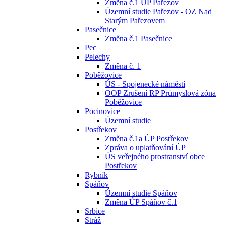
Změna č.1 ÚP Pařezov
Územní studie Pařezov - OZ Nad
Starým Pařezovem
Pasečnice
Změna č.1 Pasečnice
Pec
Pelechy
Změna č. 1
Poběžovice
ÚS - Spojenecké náměstí
OOP Zrušení RP Průmyslová zóna
Poběžovice
Pocinovice
Územní studie
Postřekov
Změna č.1a ÚP Postřekov
Zpráva o uplatňování ÚP
ÚS veřejného prostranství obce
Postřekov
Rybník
Spáňov
Územní studie Spáňov
Změna ÚP Spáňov č.1
Srbice
Stráž