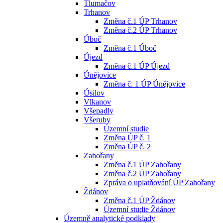
Tlumačov
Trhanov
Změna č.1 ÚP Trhanov
Změna č.2 ÚP Trhanov
Úboč
Změna č.1 Úboč
Újezd
Změna č.1 ÚP Újezd
Únějovice
Změna č. 1 ÚP Únějovice
Úsilov
Vlkanov
Všepadly
Všeruby
Územní studie
Změna ÚP č. 1
Změna ÚP č. 2
Zahořany
Změna č.1 ÚP Zahořany
Změna č.2 ÚP Zahořany
Zpráva o uplatňování ÚP Zahořany
Ždánov
Změna č.1 ÚP Ždánov
Územní studie Ždánov
Územně analytické podklady