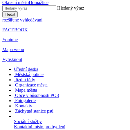
Okresní město
Domažlice
Hledaný výraz
Hledat
rozšířené vyhledávání
FACEBOOK
Youtube
Mapa webu
Vytisknout
Úřední deska
Městská policie
Jízdní řády
Organizace města
Mapa města
Obce v působnosti PO3
Fotogalerie
Kontakty
Záchytná stanice psů
Sociální služby
Kontaktní místo pro bydlení