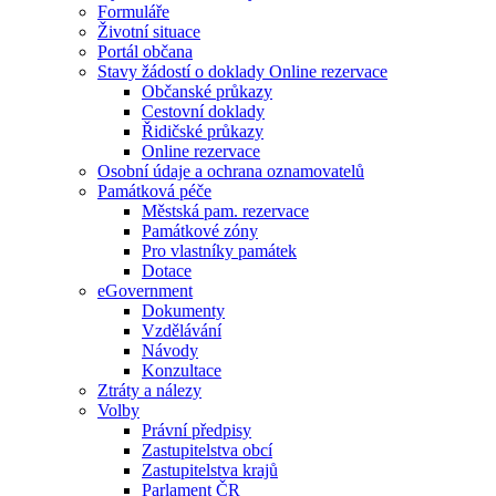
Formuláře
Životní situace
Portál občana
Stavy žádostí o doklady Online rezervace
Občanské průkazy
Cestovní doklady
Řidičské průkazy
Online rezervace
Osobní údaje a ochrana oznamovatelů
Památková péče
Městská pam. rezervace
Památkové zóny
Pro vlastníky památek
Dotace
eGovernment
Dokumenty
Vzdělávání
Návody
Konzultace
Ztráty a nálezy
Volby
Právní předpisy
Zastupitelstva obcí
Zastupitelstva krajů
Parlament ČR