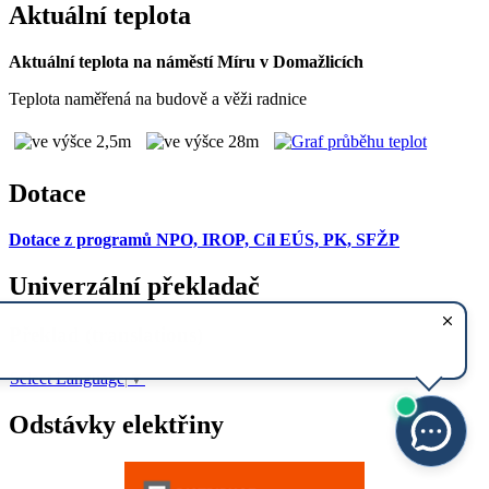
Aktuální teplota
Aktuální teplota na náměstí Míru v Domažlicích
Teplota naměřená na budově a věži radnice
Dotace
Dotace z programů NPO, IROP, Cíl EÚS, PK, SFŽP
Univerzální překladač
Překlad (translations)
Select Language
▼
Odstávky elektřiny