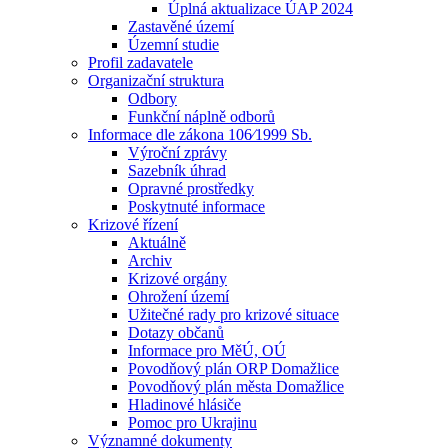
Úplná aktualizace ÚAP 2024
Zastavěné území
Územní studie
Profil zadavatele
Organizační struktura
Odbory
Funkční náplně odborů
Informace dle zákona 106⁄1999 Sb.
Výroční zprávy
Sazebník úhrad
Opravné prostředky
Poskytnuté informace
Krizové řízení
Aktuálně
Archiv
Krizové orgány
Ohrožení území
Užitečné rady pro krizové situace
Dotazy občanů
Informace pro MěÚ, OÚ
Povodňový plán ORP Domažlice
Povodňový plán města Domažlice
Hladinové hlásiče
Pomoc pro Ukrajinu
Významné dokumenty