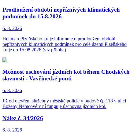
Prodloužení období nepříznivých klimatických
podmínek do 15.8.2026
6. 8.
2026
Hejtman Plzeňského kraje informuje o prodloužení období
nepříznivých klimatických podmínek pro celé území Plzeňského
kraje do 15.08.2026.(viz příloha)
Možnost uschování jízdních kol během Chodských
slavností - Vavřinecké pouti
6. 8.
2026
Již od otevření služebny městské policie v budově čp.118 v ulici
Boženy Němcové v ní funguje úschovna jízdních kol.
Nález č. 34/2026
6. 8.
2026