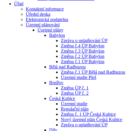
Úřad
Kontaktní informace
Úřední deska
Elektronická podatelna
Územní plánování
Územní plány
Babylon
Zpráva o uplatňování ÚP
Změna č.4 ÚP Babylon
Změna č.3 ÚP Babylon
Změna č.2 ÚP Babylon
Změna č.1 ÚP Babylon
Bělá nad Radbuzou
Změna č.1 ÚP Bělá nad Radbuzou
Územní studie Pleš
Brnířov
Změna ÚP č. 1
Změna ÚP č. 2
Česká Kubice
Územní studie
Regulační plán
Změna č. 1 ÚP Česká Kubice
Nový územní plán Česká Kubice
Zpráva o uplatňování ÚP
Díly