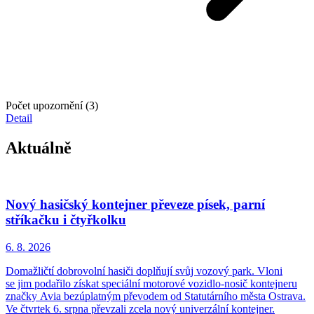
Počet upozornění (3)
Detail
Aktuálně
Nový hasičský kontejner převeze písek, parní
stříkačku i čtyřkolku
6. 8.
2026
Domažličtí dobrovolní hasiči doplňují svůj vozový park. Vloni
se jim podařilo získat speciální motorové vozidlo-nosič kontejneru
značky Avia bezúplatným převodem od Statutárního města Ostrava.
Ve čtvrtek 6. srpna převzali zcela nový univerzální kontejner.