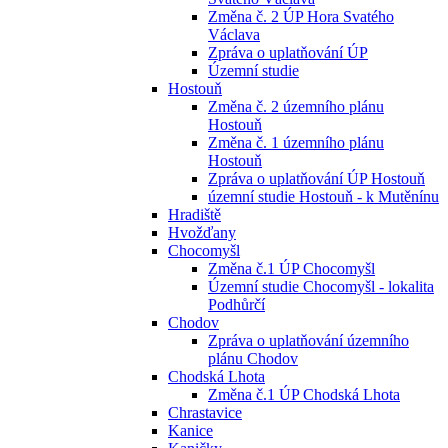
Změna č. 2 ÚP Hora Svatého
Václava
Zpráva o uplatňování ÚP
Územní studie
Hostouň
Změna č. 2 územního plánu
Hostouň
Změna č. 1 územního plánu
Hostouň
Zpráva o uplatňování ÚP Hostouň
územní studie Hostouň - k Mutěnínu
Hradiště
Hvožďany
Chocomyšl
Změna č.1 ÚP Chocomyšl
Územní studie Chocomyšl - lokalita
Podhůrčí
Chodov
Zpráva o uplatňování územního
plánu Chodov
Chodská Lhota
Změna č.1 ÚP Chodská Lhota
Chrastavice
Kanice