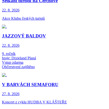
Setkání turistů na Čerchově
22. 8.
2026
Akce Klubu českých turistů
JAZZOVÝ BALDOV
22. 8.
2026
9. ročník
hraje: Dixieland Planá
Vstup zdarma
Občerstvení zajištěno
V BARVÁCH SEMAFORU
27. 8.
2026
Koncert z cyklu HUDBA V KLÁŠTEŘE