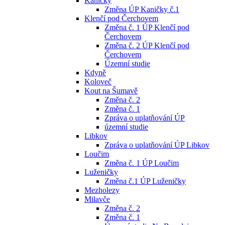
Kaničky
Změna ÚP Kaničky č.1
Klenčí pod Čerchovem
Změna č. 1 ÚP Klenčí pod
Čerchovem
Změna č. 2 ÚP Klenčí pod
Čerchovem
Územní studie
Kdyně
Koloveč
Kout na Šumavě
Změna č. 2
Změna č. 1
Zpráva o uplatňování ÚP
územní studie
Libkov
Zpráva o uplatňování ÚP Libkov
Loučim
Změna č. 1 ÚP Loučim
Luženičky
Změna č.1 ÚP Luženičky
Mezholezy
Milavče
Změna č. 2
Změna č. 1