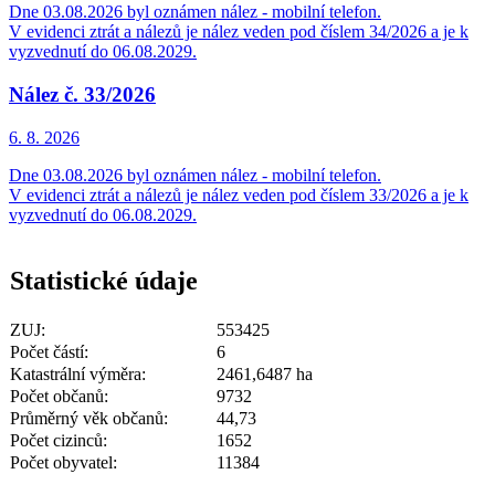
Dne 03.08.2026 byl oznámen nález - mobilní telefon.
V evidenci ztrát a nálezů je nález veden pod číslem 34/2026 a je k
vyzvednutí do 06.08.2029.
Nález č. 33/2026
6. 8.
2026
Dne 03.08.2026 byl oznámen nález - mobilní telefon.
V evidenci ztrát a nálezů je nález veden pod číslem 33/2026 a je k
vyzvednutí do 06.08.2029.
Statistické údaje
ZUJ:
553425
Počet částí:
6
Katastrální výměra:
2461,6487 ha
Počet občanů:
9732
Průměrný věk občanů:
44,73
Počet cizinců:
1652
Počet obyvatel:
11384