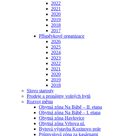
2022
2021
2020
2019
2018
2017
Příspěvkové organizace
2026
2025
2024
2023
2022
2021
2020
2019
2018
Slovo starosty
Prodeje a pronájmy volných bytů
Rozvoj města
Obytná zóna Na Bábě – II. etapa
Obytná zóna Na Bábě – I. etapa
Obytná zóna Havlovice
Obytná zóna Vrbova ul.
Bytová výstavba Kozinovo pole
Průmyslová zóna za kasárnami