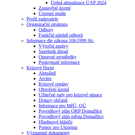
Úplná aktualizace ÚAP 2024
Zastavěné území
Územní studie
Profil zadavatele
Organizační struktura
Odbory
Funkční náplně odborů
Informace dle zákona 106⁄1999 Sb.
Výroční zprávy
Sazebník úhrad
Opravné prostředky
Poskytnuté informace
Krizové řízení
Aktuálně
Archiv
Krizové orgány
Ohrožení území
Užitečné rady pro krizové situace
Dotazy občanů
Informace pro MěÚ, OÚ
Povodňový plán ORP Domažlice
Povodňový plán města Domažlice
Hladinové hlásiče
Pomoc pro Ukrajinu
Významné dokumenty