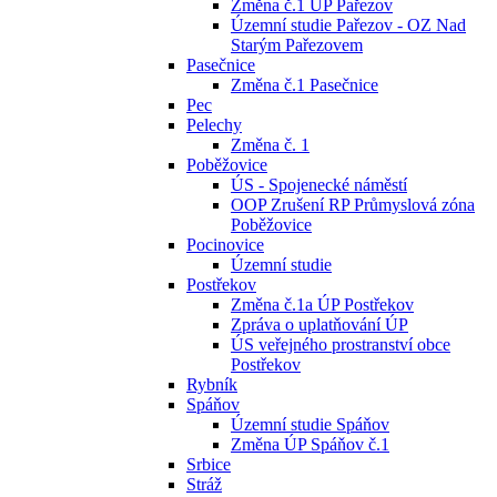
Změna č.1 ÚP Pařezov
Územní studie Pařezov - OZ Nad
Starým Pařezovem
Pasečnice
Změna č.1 Pasečnice
Pec
Pelechy
Změna č. 1
Poběžovice
ÚS - Spojenecké náměstí
OOP Zrušení RP Průmyslová zóna
Poběžovice
Pocinovice
Územní studie
Postřekov
Změna č.1a ÚP Postřekov
Zpráva o uplatňování ÚP
ÚS veřejného prostranství obce
Postřekov
Rybník
Spáňov
Územní studie Spáňov
Změna ÚP Spáňov č.1
Srbice
Stráž