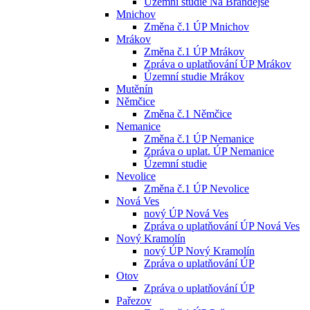
Územní studie Na Brandejse
Mnichov
Změna č.1 ÚP Mnichov
Mrákov
Změna č.1 ÚP Mrákov
Zpráva o uplatňování ÚP Mrákov
Územní studie Mrákov
Mutěnín
Němčice
Změna č.1 Němčice
Nemanice
Změna č.1 ÚP Nemanice
Zpráva o uplat. ÚP Nemanice
Územní studie
Nevolice
Změna č.1 ÚP Nevolice
Nová Ves
nový ÚP Nová Ves
Zpráva o uplatňování ÚP Nová Ves
Nový Kramolín
nový ÚP Nový Kramolín
Zpráva o uplatňování ÚP
Otov
Zpráva o uplatňování ÚP
Pařezov