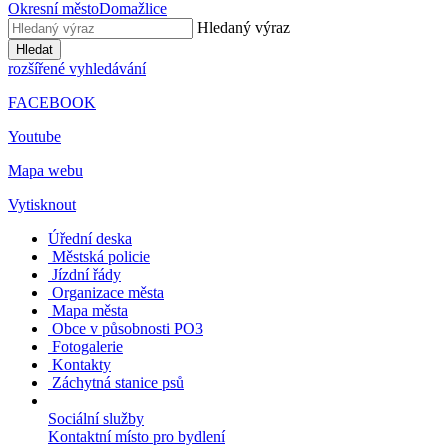
Okresní město
Domažlice
Hledaný výraz
Hledat
rozšířené vyhledávání
FACEBOOK
Youtube
Mapa webu
Vytisknout
Úřední deska
Městská policie
Jízdní řády
Organizace města
Mapa města
Obce v působnosti PO3
Fotogalerie
Kontakty
Záchytná stanice psů
Sociální služby
Kontaktní místo pro bydlení