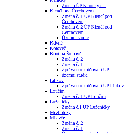
Kaničky
Změna ÚP Kaničky č.1
Klenčí pod Čerchovem
Změna č. 1 ÚP Klenčí pod
Čerchovem
Změna č. 2 ÚP Klenčí pod
Čerchovem
Územní studie
Kdyně
Koloveč
Kout na Šumavě
Změna č. 2
Změna č. 1
Zpráva o uplatňování ÚP
územní studie
Libkov
Zpráva o uplatňování ÚP Libkov
Loučim
Změna č. 1 ÚP Loučim
Luženičky
Změna č.1 ÚP Luženičky
Mezholezy
Milavče
Změna č. 2
Změna č. 1