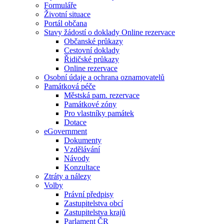
Formuláře
Životní situace
Portál občana
Stavy žádostí o doklady Online rezervace
Občanské průkazy
Cestovní doklady
Řidičské průkazy
Online rezervace
Osobní údaje a ochrana oznamovatelů
Památková péče
Městská pam. rezervace
Památkové zóny
Pro vlastníky památek
Dotace
eGovernment
Dokumenty
Vzdělávání
Návody
Konzultace
Ztráty a nálezy
Volby
Právní předpisy
Zastupitelstva obcí
Zastupitelstva krajů
Parlament ČR