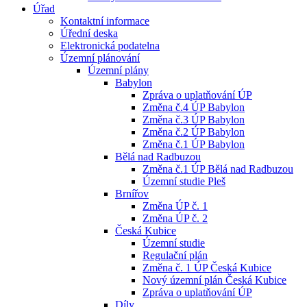
Úřad
Kontaktní informace
Úřední deska
Elektronická podatelna
Územní plánování
Územní plány
Babylon
Zpráva o uplatňování ÚP
Změna č.4 ÚP Babylon
Změna č.3 ÚP Babylon
Změna č.2 ÚP Babylon
Změna č.1 ÚP Babylon
Bělá nad Radbuzou
Změna č.1 ÚP Bělá nad Radbuzou
Územní studie Pleš
Brnířov
Změna ÚP č. 1
Změna ÚP č. 2
Česká Kubice
Územní studie
Regulační plán
Změna č. 1 ÚP Česká Kubice
Nový územní plán Česká Kubice
Zpráva o uplatňování ÚP
Díly