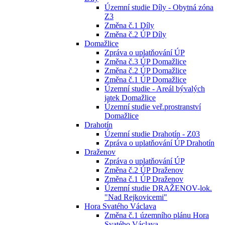
Územní studie Díly - Obytná zóna
Z3
Změna č.1 Díly
Změna č.2 ÚP Díly
Domažlice
Zpráva o uplatňování ÚP
Změna č.3 ÚP Domažlice
Změna č.2 ÚP Domažlice
Změna č.1 ÚP Domažlice
Územní studie - Areál bývalých
jatek Domažlice
Územní studie veř.prostranství
Domažlice
Drahotín
Územní studie Drahotín - Z03
Zpráva o uplatňování ÚP Drahotín
Draženov
Zpráva o uplatňování ÚP
Změna č.2 ÚP Draženov
Změna č.1 ÚP Draženov
Územní studie DRAŽENOV-lok.
"Nad Rejkovicemi"
Hora Svatého Václava
Změna č.1 územního plánu Hora
Svatého Václava