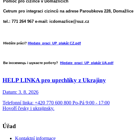
Pomoc pro cizince v Domažlicích
Cetrum pro integraci cizinců na adrese Paroubkova 228, Domažlice
tel.: 771 264 967 e-mail: icdomazlice@suz.cz
Hledáte práci?
Hledate_praci_UP_plakát CZ.pdf
Ви іноземець і шукаєте роботу?
Hledate_praci_UP_plakát UA.pdf
HELP LINKA pro uprchlíky z Ukrajiny
Datum:
3. 8. 2026
Telefonní linka: +420 770 600 800 Po-Pá 9:00 - 17:00
Hovoří česky i ukrajinsky.
Úřad
Kontaktní informace