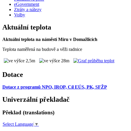
eGovernment
Ztráty a nálezy
Volby
Aktuální teplota
Aktuální teplota na náměstí Míru v Domažlicích
Teplota naměřená na budově a věži radnice
Dotace
Dotace z programů NPO, IROP, Cíl EÚS, PK, SFŽP
Univerzální překladač
Překlad (translations)
Select Language
▼