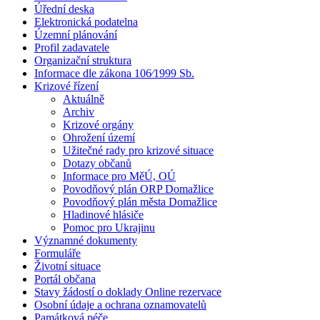
Úřední deska
Elektronická podatelna
Územní plánování
Profil zadavatele
Organizační struktura
Informace dle zákona 106⁄1999 Sb.
Krizové řízení
Aktuálně
Archiv
Krizové orgány
Ohrožení území
Užitečné rady pro krizové situace
Dotazy občanů
Informace pro MěÚ, OÚ
Povodňový plán ORP Domažlice
Povodňový plán města Domažlice
Hladinové hlásiče
Pomoc pro Ukrajinu
Významné dokumenty
Formuláře
Životní situace
Portál občana
Stavy žádostí o doklady Online rezervace
Osobní údaje a ochrana oznamovatelů
Památková péče