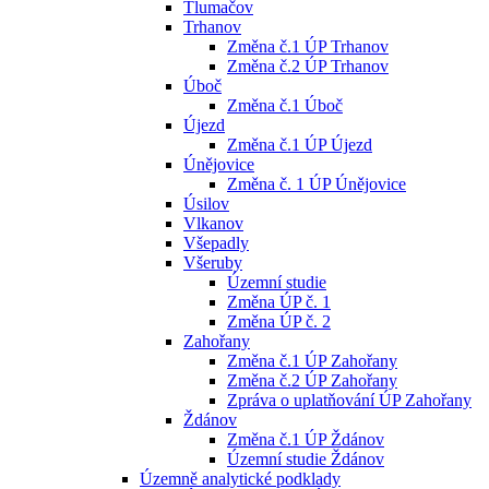
Tlumačov
Trhanov
Změna č.1 ÚP Trhanov
Změna č.2 ÚP Trhanov
Úboč
Změna č.1 Úboč
Újezd
Změna č.1 ÚP Újezd
Únějovice
Změna č. 1 ÚP Únějovice
Úsilov
Vlkanov
Všepadly
Všeruby
Územní studie
Změna ÚP č. 1
Změna ÚP č. 2
Zahořany
Změna č.1 ÚP Zahořany
Změna č.2 ÚP Zahořany
Zpráva o uplatňování ÚP Zahořany
Ždánov
Změna č.1 ÚP Ždánov
Územní studie Ždánov
Územně analytické podklady