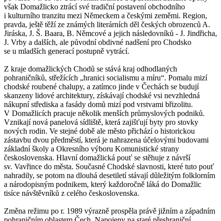
však Domažlicko ztrácí své tradiční postavení obchodního
i kulturního tranzitu mezi Německem a českými zeměmi. Region,
pravda, ještě těží ze známých literárních děl českých obrozenců A.
Jiráska, J. Š. Baara, B. Němcové a jejich následovníků - J. Jindřicha,
J. Vrby a dalších, ale původní obdivné nadšení pro Chodsko
se u mladších generací postupně vytrácí.
Z kraje domažlických Chodů se stává kraj odhodlaných
pohraničníků, střežících „hranici socialismu a míru“. Pomalu mizí
chodské roubené chalupy, a zatímco jinde v Čechách se budují
skanzeny lidové architektury, získávají chodské vsi nevzhledná
nákupní střediska a fasády domů mizí pod vrstvami břizolitu.
V Domažlicích pracuje několik menších průmyslových podniků.
Vznikají nová panelová sídliště, která zajišťují byty pro stovky
nových rodin. Ve stejné době ale město přichází o historickou
zástavbu dvou předměstí, která je nahrazena účelovými budovami
základní školy a Okresního výboru Komunistické strany
československa. Hlavní domažlická pouť se stěhuje z návrší
sv. Vavřince do města. Současné Chodské slavnosti, které tuto pouť
nahradily, se potom na dlouhá desetiletí stávají důležitým folklorním
a národopisným podnikem, který každoročně láká do Domažlic
tisíce návštěvníků z celého československa.
Změna režimu po r. 1989 výrazně prospěla právě jižním a západním
pohraničním oblastem Čech. Napojeny na staré přeshraniční