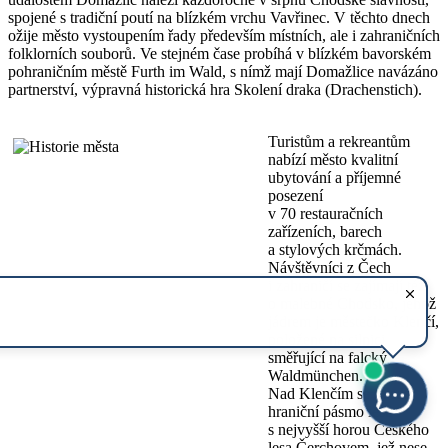
spojené s tradiční poutí na blízkém vrchu Vavřinec. V těchto dnech
ožije město vystoupením řady především místních, ale i zahraničních
folklorních souborů. Ve stejném čase probíhá v blízkém bavorském
pohraničním městě Furth im Wald, s nímž mají Domažlice navázáno
partnerství, výpravná historická hra Skolení draka (Drachenstich).
Turistům a rekreantům
nabízí město kvalitní
ubytování a příjemné
posezení
v 70 restauračních
zařízeních, barech
a stylových krčmách.
Návštěvníci z Čech
i zahraničí se zajímají též
o malebné Chodsko, jehož
jádrem je městečko Klenčí,
položené na silnici
směřující na falcký
Waldmünchen.
Nad Klenčím se zvedá
hraniční pásmo lesů
s nejvyšší horou Českého
lesa Čerchovem, jež nese