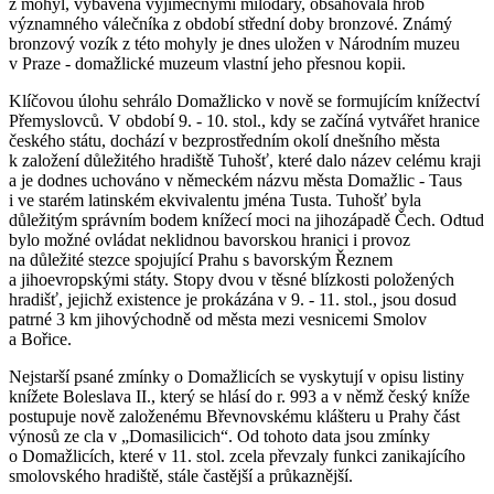
z mohyl, vybavená výjimečnými milodary, obsahovala hrob
významného válečníka z období střední doby bronzové. Známý
bronzový vozík z této mohyly je dnes uložen v Národním muzeu
v Praze - domažlické muzeum vlastní jeho přesnou kopii.
Klíčovou úlohu sehrálo Domažlicko v nově se formujícím knížectví
Přemyslovců. V období 9. - 10. stol., kdy se začíná vytvářet hranice
českého státu, dochází v bezprostředním okolí dnešního města
k založení důležitého hradiště Tuhošť, které dalo název celému kraji
a je dodnes uchováno v německém názvu města Domažlic - Taus
i ve starém latinském ekvivalentu jména Tusta. Tuhošť byla
důležitým správním bodem knížecí moci na jihozápadě Čech. Odtud
bylo možné ovládat neklidnou bavorskou hranici i provoz
na důležité stezce spojující Prahu s bavorským Řeznem
a jihoevropskými státy. Stopy dvou v těsné blízkosti položených
hradišť, jejichž existence je prokázána v 9. - 11. stol., jsou dosud
patrné 3 km jihovýchodně od města mezi vesnicemi Smolov
a Bořice.
Nejstarší psané zmínky o Domažlicích se vyskytují v opisu listiny
knížete Boleslava II., který se hlásí do r. 993 a v němž český kníže
postupuje nově založenému Břevnovskému klášteru u Prahy část
výnosů ze cla v „Domasilicich“. Od tohoto data jsou zmínky
o Domažlicích, které v 11. stol. zcela převzaly funkci zanikajícího
smolovského hradiště, stále častější a průkaznější.