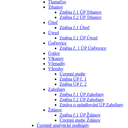
Tlumačov
Trhanov
Změna č.1 ÚP Trhanov
Změna č.2 ÚP Trhanov
Úboč
Změna č.1 Úboč
Újezd
Změna č.1 ÚP Újezd
Únějovice
Změna č. 1 ÚP Únějovice
Úsilov
Vlkanov
Všepadly
Všeruby
Územní studie
Změna ÚP č. 1
Změna ÚP č. 2
Zahořany
Změna č.1 ÚP Zahořany
Změna č.2 ÚP Zahořany
Zpráva o uplatňování ÚP Zahořany
Ždánov
Změna č.1 ÚP Ždánov
Územní studie Ždánov
Územně analytické podklady