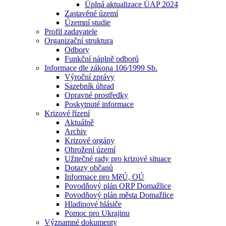
Úplná aktualizace ÚAP 2024
Zastavěné území
Územní studie
Profil zadavatele
Organizační struktura
Odbory
Funkční náplně odborů
Informace dle zákona 106⁄1999 Sb.
Výroční zprávy
Sazebník úhrad
Opravné prostředky
Poskytnuté informace
Krizové řízení
Aktuálně
Archiv
Krizové orgány
Ohrožení území
Užitečné rady pro krizové situace
Dotazy občanů
Informace pro MěÚ, OÚ
Povodňový plán ORP Domažlice
Povodňový plán města Domažlice
Hladinové hlásiče
Pomoc pro Ukrajinu
Významné dokumenty