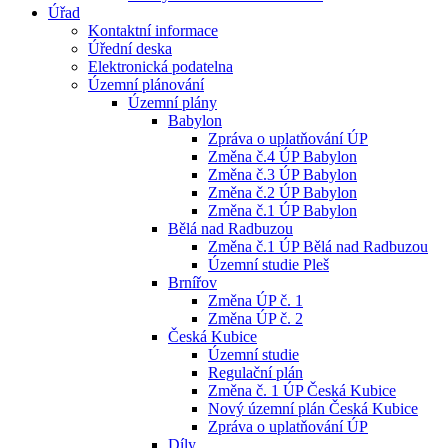
Úřad
Kontaktní informace
Úřední deska
Elektronická podatelna
Územní plánování
Územní plány
Babylon
Zpráva o uplatňování ÚP
Změna č.4 ÚP Babylon
Změna č.3 ÚP Babylon
Změna č.2 ÚP Babylon
Změna č.1 ÚP Babylon
Bělá nad Radbuzou
Změna č.1 ÚP Bělá nad Radbuzou
Územní studie Pleš
Brnířov
Změna ÚP č. 1
Změna ÚP č. 2
Česká Kubice
Územní studie
Regulační plán
Změna č. 1 ÚP Česká Kubice
Nový územní plán Česká Kubice
Zpráva o uplatňování ÚP
Díly