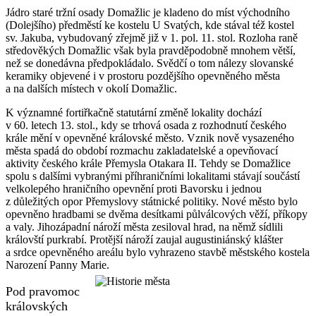
Jádro staré tržní osady Domažlic je kladeno do míst východního
(Dolejšího) předměstí ke kostelu U Svatých, kde stával též kostel
sv. Jakuba, vybudovaný zřejmě již v 1. pol. 11. stol. Rozloha raně
středověkých Domažlic však byla pravděpodobně mnohem větší,
než se donedávna předpokládalo. Svědčí o tom nálezy slovanské
keramiky objevené i v prostoru pozdějšího opevněného města
a na dalších místech v okolí Domažlic.
K významné fortiřkačně statutární změně lokality dochází
v 60. letech 13. stol., kdy se trhová osada z rozhodnutí českého
krále mění v opevněné královské město. Vznik nově vysazeného
města spadá do období rozmachu zakladatelské a opevňovací
aktivity českého krále Přemysla Otakara II. Tehdy se Domažlice
spolu s dalšími vybranými příhraničními lokalitami stávají součástí
velkolepého hraničního opevnění proti Bavorsku i jednou
z důležitých opor Přemyslovy státnické politiky. Nové město bylo
opevněno hradbami se dvěma desítkami půlválcových věží, příkopy
a valy. Jihozápadní nároží města zesiloval hrad, na němž sídlili
královští purkrabí. Protější nároží zaujal augustiniánský klášter
a srdce opevněného areálu bylo vyhrazeno stavbě městského kostela
Narození Panny Marie.
Pod pravomoc
královských