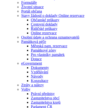
Formuláře
Životní situace
Portál občana
Stavy žádostí o doklady Online rezervace
Občanské průkazy
Cestovní doklady
Řidičské průkazy
Online rezervace
Osobní údaje a ochrana oznamovatelů
Památková péče
Městská pam. rezervace
Památkové zóny
Pro vlastníky památek
Dotace
eGovernment
Dokumenty
Vzdělávání
Návody
Konzultace
Ztráty a nálezy
Volby
Právní předpisy
Zastupitelstva obcí
Zastupitelstva krajů
Parlament ČR