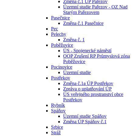
Změna č.1 ÚP Pařezov
Územní studie Pařezov - OZ Nad
Starým Pařezovem
Pasečnice
Změna č.1 Pasečnice
Pec
Pelechy
Změna č. 1
Poběžovice
ÚS - Spojenecké náměstí
OOP Zrušení RP Průmyslová zóna
Poběžovice
Pocinovice
Územní studie
Postřekov
Změna č.1a ÚP Postřekov
Zpráva o uplatňování ÚP
ÚS veřejného prostranství obce
Postřekov
Rybník
Spáňov
Územní studie Spáňov
Změna ÚP Spáňov č.1
Srbice
Stráž