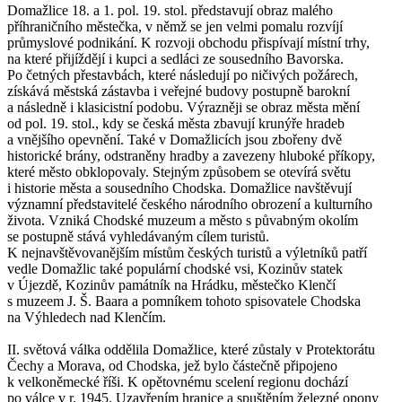
Domažlice 18. a 1. pol. 19. stol. představují obraz malého
příhraničního městečka, v němž se jen velmi pomalu rozvíjí
průmyslové podnikání. K rozvoji obchodu přispívají místní trhy,
na které přijíždějí i kupci a sedláci ze sousedního Bavorska.
Po četných přestavbách, které následují po ničivých požárech,
získává městská zástavba i veřejné budovy postupně barokní
a následně i klasicistní podobu. Výrazněji se obraz města mění
od pol. 19. stol., kdy se česká města zbavují krunýře hradeb
a vnějšího opevnění. Také v Domažlicích jsou zbořeny dvě
historické brány, odstraněny hradby a zavezeny hluboké příkopy,
které město obklopovaly. Stejným způsobem se otevírá světu
i historie města a sousedního Chodska. Domažlice navštěvují
významní představitelé českého národního obrození a kulturního
života. Vzniká Chodské muzeum a město s půvabným okolím
se postupně stává vyhledávaným cílem turistů.
K nejnavštěvovanějším místům českých turistů a výletníků patří
vedle Domažlic také populární chodské vsi, Kozinův statek
v Újezdě, Kozinův památník na Hrádku, městečko Klenčí
s muzeem J. Š. Baara a pomníkem tohoto spisovatele Chodska
na Výhledech nad Klenčím.
II. světová válka oddělila Domažlice, které zůstaly v Protektorátu
Čechy a Morava, od Chodska, jež bylo částečně připojeno
k velkoněmecké říši. K opětovnému scelení regionu dochází
po válce v r. 1945. Uzavřením hranice a spuštěním železné opony