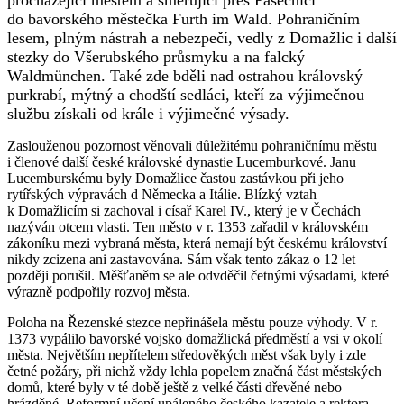
do bavorského městečka Furth im Wald. Pohraničním
lesem, plným nástrah a nebezpečí, vedly z Domažlic i další
stezky do Všerubského průsmyku a na falcký
Waldmünchen. Také zde bděli nad ostrahou královský
purkrabí, mýtný a chodští sedláci, kteří za výjimečnou
službu získali od krále i výjimečné výsady.
Zaslouženou pozornost věnovali důležitému pohraničnímu městu
i členové další české královské dynastie Lucemburkové. Janu
Lucemburskému byly Domažlice častou zastávkou při jeho
rytířských výpravách d Německa a Itálie. Blízký vztah
k Domažlicím si zachoval i císař Karel IV., který je v Čechách
nazýván otcem vlasti. Ten město v r. 1353 zařadil v královském
zákoníku mezi vybraná města, která nemají být českému království
nikdy zcizena ani zastavována. Sám však tento zákaz o 12 let
později porušil. Měšťaněm se ale odvděčil četnými výsadami, které
výrazně podpořily rozvoj města.
Poloha na Řezenské stezce nepřinášela městu pouze výhody. V r.
1373 vypálilo bavorské vojsko domažlická předměstí a vsi v okolí
města. Největším nepřítelem středověkých měst však byly i zde
četné požáry, při nichž vždy lehla popelem značná část městských
domů, které byly v té době ještě z velké části dřevěné nebo
hrázděné. Reformní učení upáleného českého kazatele a rektora