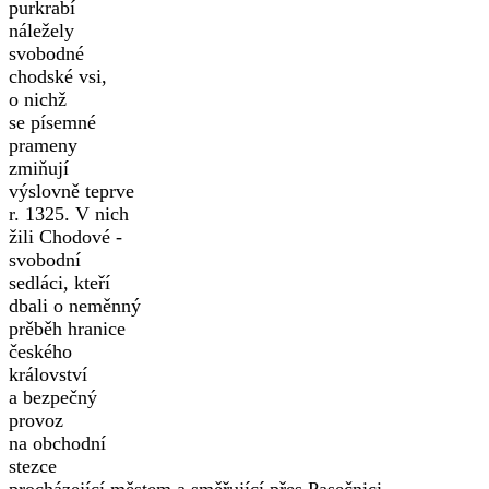
purkrabí
náležely
svobodné
chodské vsi,
o nichž
se písemné
prameny
zmiňují
výslovně teprve
r. 1325. V nich
žili Chodové -
svobodní
sedláci, kteří
dbali o neměnný
prěběh hranice
českého
království
a bezpečný
provoz
na obchodní
stezce
procházející městem a směřující přes Pasečnici