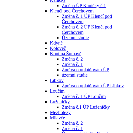
Kaničky
Změna ÚP Kaničky č.1
Klenčí pod Čerchovem
Změna č. 1 ÚP Klenčí pod
Čerchovem
Změna č. 2 ÚP Klenčí pod
Čerchovem
Územní studie
Kdyně
Koloveč
Kout na Šumavě
Změna č. 2
Změna č. 1
Zpráva o uplatňování ÚP
územní studie
Libkov
Zpráva o uplatňování ÚP Libkov
Loučim
Změna č. 1 ÚP Loučim
Luženičky
Změna č.1 ÚP Luženičky
Mezholezy
Milavče
Změna č. 2
Změna č. 1