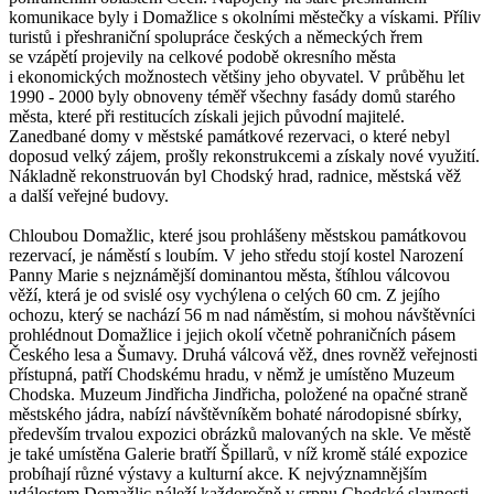
komunikace byly i Domažlice s okolními městečky a vískami. Příliv
turistů i přeshraniční spolupráce českých a německých řrem
se vzápětí projevily na celkové podobě okresního města
i ekonomických možnostech většiny jeho obyvatel. V průběhu let
1990 - 2000 byly obnoveny téměř všechny fasády domů starého
města, které při restitucích získali jejich původní majitelé.
Zanedbané domy v městské památkové rezervaci, o které nebyl
doposud velký zájem, prošly rekonstrukcemi a získaly nové využití.
Nákladně rekonstruován byl Chodský hrad, radnice, městská věž
a další veřejné budovy.
Chloubou Domažlic, které jsou prohlášeny městskou památkovou
rezervací, je náměstí s loubím. V jeho středu stojí kostel Narození
Panny Marie s nejznámější dominantou města, štíhlou válcovou
věží, která je od svislé osy vychýlena o celých 60 cm. Z jejího
ochozu, který se nachází 56 m nad náměstím, si mohou návštěvníci
prohlédnout Domažlice i jejich okolí včetně pohraničních pásem
Českého lesa a Šumavy. Druhá válcová věž, dnes rovněž veřejnosti
přístupná, patří Chodskému hradu, v němž je umístěno Muzeum
Chodska. Muzeum Jindřicha Jindřicha, položené na opačné straně
městského jádra, nabízí návštěvníkěm bohaté národopisné sbírky,
především trvalou expozici obrázků malovaných na skle. Ve městě
je také umístěna Galerie bratří Špillarů, v níž kromě stálé expozice
probíhají různé výstavy a kulturní akce. K nejvýznamnějším
událostem Domažlic náleží každoročně v srpnu Chodské slavnosti,