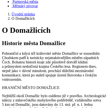
Partnerská města
Městský pivovar
Úvodní stránka
O Domažlicích
O Domažlicích
Historie města Domažlice
Pohraniční a kdysi též královské město Domažlice se sousedním
Chodskem patří k turisticky nejatraktivnějším místěm západních
Čech. Bohatou historii kraje zde působivě dotváří klidná
a průmyslem nedotčená krajina Českého lesa. Regionem dnes,
stejně jako v dávné minulosti, prochází důležitá mezinárodní
komunikace, která po staletí spojuje území Bavorska s českým
vnitrozemím.
HRANIČNÍ MĚSTO DOMAŽLICE
Nejbližší okolí Domažlic bylo osídleno již v pravěku. Archeologické
nálezy z milavečského mohylového pohřebiště, vzdáleného sotva
5 km od Domažlic, jsou datovány do 13. stol. př. n. l. Jedna