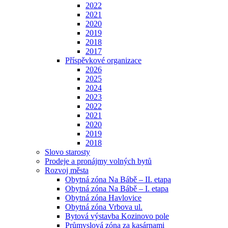
2022
2021
2020
2019
2018
2017
Příspěvkové organizace
2026
2025
2024
2023
2022
2021
2020
2019
2018
Slovo starosty
Prodeje a pronájmy volných bytů
Rozvoj města
Obytná zóna Na Bábě – II. etapa
Obytná zóna Na Bábě – I. etapa
Obytná zóna Havlovice
Obytná zóna Vrbova ul.
Bytová výstavba Kozinovo pole
Průmyslová zóna za kasárnami