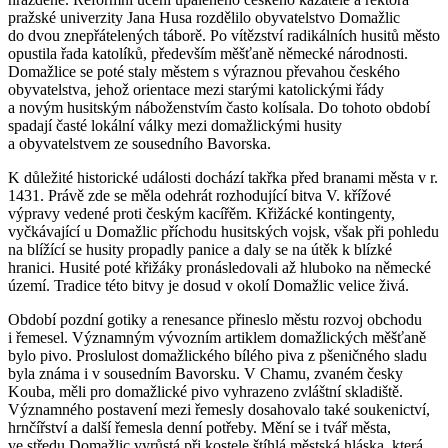
pražské univerzity Jana Husa rozdělilo obyvatelstvo Domažlic
do dvou znepřátelených táborě. Po vítězství radikálních husitů město
opustila řada katolíků, především měšťaně německé národnosti.
Domažlice se poté staly městem s výraznou převahou českého
obyvatelstva, jehož orientace mezi starými katolickými řády
a novým husitským náboženstvím často kolísala. Do tohoto období
spadají časté lokální války mezi domažlickými husity
a obyvatelstvem ze sousedního Bavorska.
K důležité historické události dochází takřka před branami města v r.
1431. Právě zde se měla odehrát rozhodující bitva V. křížové
výpravy vedené proti českým kacířěm. Křižácké kontingenty,
vyčkávající u Domažlic příchodu husitských vojsk, však při pohledu
na blížící se husity propadly panice a daly se na útěk k blízké
hranici. Husité poté křižáky pronásledovali až hluboko na německé
území. Tradice této bitvy je dosud v okolí Domažlic velice živá.
Období pozdní gotiky a renesance přineslo městu rozvoj obchodu
i řemesel. Významným vývozním artiklem domažlických měšťaně
bylo pivo. Proslulost domažlického bílého piva z pšeničného sladu
byla známa i v sousedním Bavorsku. V Chamu, zvaném česky
Kouba, měli pro domažlické pivo vyhrazeno zvláštní skladiště.
Významného postavení mezi řemesly dosahovalo také soukenictví,
hrnčířství a další řemesla denní potřeby. Mění se i tvář města,
ve středu Domažlic vyrůstá při kostele štíhlá městská hláska, která