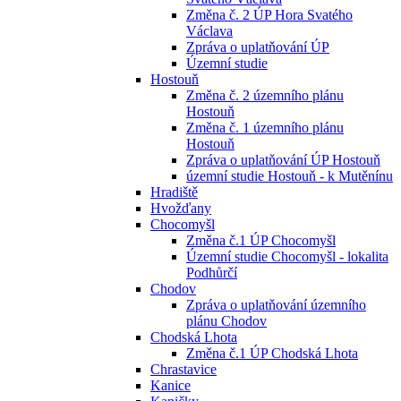
Změna č. 2 ÚP Hora Svatého
Václava
Zpráva o uplatňování ÚP
Územní studie
Hostouň
Změna č. 2 územního plánu
Hostouň
Změna č. 1 územního plánu
Hostouň
Zpráva o uplatňování ÚP Hostouň
územní studie Hostouň - k Mutěnínu
Hradiště
Hvožďany
Chocomyšl
Změna č.1 ÚP Chocomyšl
Územní studie Chocomyšl - lokalita
Podhůrčí
Chodov
Zpráva o uplatňování územního
plánu Chodov
Chodská Lhota
Změna č.1 ÚP Chodská Lhota
Chrastavice
Kanice