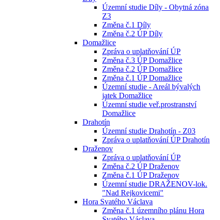
Územní studie Díly - Obytná zóna
Z3
Změna č.1 Díly
Změna č.2 ÚP Díly
Domažlice
Zpráva o uplatňování ÚP
Změna č.3 ÚP Domažlice
Změna č.2 ÚP Domažlice
Změna č.1 ÚP Domažlice
Územní studie - Areál bývalých
jatek Domažlice
Územní studie veř.prostranství
Domažlice
Drahotín
Územní studie Drahotín - Z03
Zpráva o uplatňování ÚP Drahotín
Draženov
Zpráva o uplatňování ÚP
Změna č.2 ÚP Draženov
Změna č.1 ÚP Draženov
Územní studie DRAŽENOV-lok.
"Nad Rejkovicemi"
Hora Svatého Václava
Změna č.1 územního plánu Hora
Svatého Václava