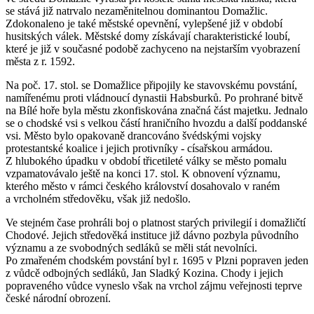
se stává již natrvalo nezaměnitelnou dominantou Domažlic.
Zdokonaleno je také městské opevnění, vylepšené již v období
husitských válek. Městské domy získávají charakteristické loubí,
které je již v současné podobě zachyceno na nejstarším vyobrazení
města z r. 1592.
Na poč. 17. stol. se Domažlice připojily ke stavovskému povstání,
namířenému proti vládnoucí dynastii Habsburků. Po prohrané bitvě
na Bílé hoře byla městu zkonfiskována značná část majetku. Jednalo
se o chodské vsi s velkou částí hraničního hvozdu a další poddanské
vsi. Město bylo opakovaně drancováno švédskými vojsky
protestantské koalice i jejich protivníky - císařskou armádou.
Z hlubokého úpadku v období třicetileté války se město pomalu
vzpamatovávalo ještě na konci 17. stol. K obnovení významu,
kterého město v rámci českého království dosahovalo v raném
a vrcholném středověku, však již nedošlo.
Ve stejném čase prohráli boj o platnost starých privilegií i domažličtí
Chodové. Jejich středověká instituce již dávno pozbyla původního
významu a ze svobodných sedláků se měli stát nevolníci.
Po zmařeném chodském povstání byl r. 1695 v Plzni popraven jeden
z vůdcě odbojných sedláků, Jan Sladký Kozina. Chody i jejich
popraveného vůdce vyneslo však na vrchol zájmu veřejnosti teprve
české národní obrození.