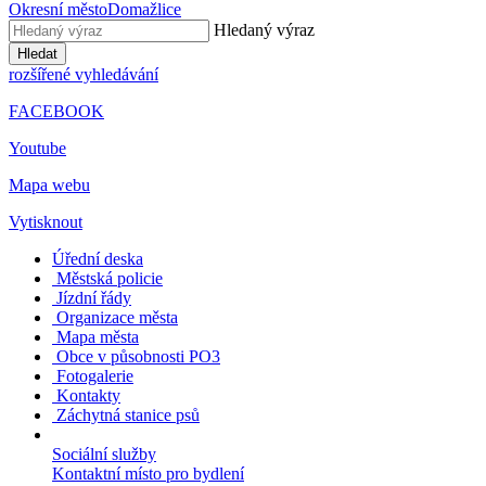
Okresní město
Domažlice
Hledaný výraz
Hledat
rozšířené vyhledávání
FACEBOOK
Youtube
Mapa webu
Vytisknout
Úřední deska
Městská policie
Jízdní řády
Organizace města
Mapa města
Obce v působnosti PO3
Fotogalerie
Kontakty
Záchytná stanice psů
Sociální služby
Kontaktní místo pro bydlení