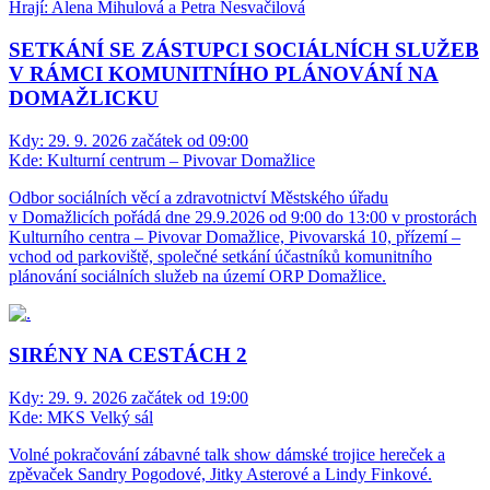
Hrají: Alena Mihulová a Petra Nesvačilová
SETKÁNÍ SE ZÁSTUPCI SOCIÁLNÍCH SLUŽEB
V RÁMCI KOMUNITNÍHO PLÁNOVÁNÍ NA
DOMAŽLICKU
Kdy:
29. 9. 2026 začátek od 09:00
Kde:
Kulturní centrum – Pivovar Domažlice
Odbor sociálních věcí a zdravotnictví Městského úřadu
v Domažlicích pořádá dne 29.9.2026 od 9:00 do 13:00 v prostorách
Kulturního centra – Pivovar Domažlice, Pivovarská 10, přízemí –
vchod od parkoviště, společné setkání účastníků komunitního
plánování sociálních služeb na území ORP Domažlice.
SIRÉNY NA CESTÁCH 2
Kdy:
29. 9. 2026 začátek od 19:00
Kde:
MKS Velký sál
Volné pokračování zábavné talk show dámské trojice hereček a
zpěvaček Sandry Pogodové, Jitky Asterové a Lindy Finkové.