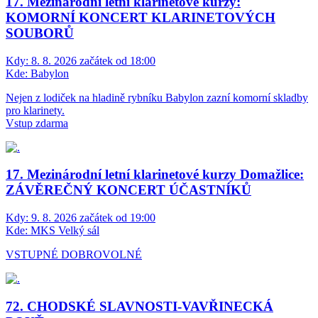
17. Mezinárodní letní klarinetové kurzy:
KOMORNÍ KONCERT KLARINETOVÝCH
SOUBORŮ
Kdy:
8. 8. 2026 začátek od 18:00
Kde:
Babylon
Nejen z lodiček na hladině rybníku Babylon zazní komorní skladby
pro klarinety.
Vstup zdarma
17. Mezinárodní letní klarinetové kurzy Domažlice:
ZÁVĚREČNÝ KONCERT ÚČASTNÍKŮ
Kdy:
9. 8. 2026 začátek od 19:00
Kde:
MKS Velký sál
VSTUPNÉ DOBROVOLNÉ
72. CHODSKÉ SLAVNOSTI-VAVŘINECKÁ