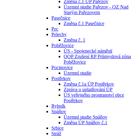
Změna č.1 ÚP Pařezov
Územní studie Pařezov - OZ Nad
Starým Pařezovem
Pasečnice
Změna č.1 Pasečnice
Pec
Pelechy
Změna č. 1
Poběžovice
ÚS - Spojenecké náměstí
OOP Zrušení RP Průmyslová zóna
Poběžovice
Pocinovice
Územní studie
Postřekov
Změna č.1a ÚP Postřekov
Zpráva o uplatňování ÚP
ÚS veřejného prostranství obce
Postřekov
Rybník
Spáňov
Územní studie Spáňov
Změna ÚP Spáňov č.1
Srbice
Stráž