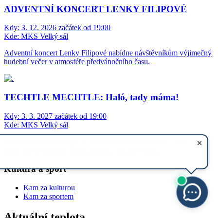
ADVENTNÍ KONCERT LENKY FILIPOVÉ
Kdy:
3. 12. 2026 začátek od 19:00
Kde:
MKS Velký sál
Adventní koncert Lenky Filipové nabídne návštěvníkům výjimečný
hudební večer v atmosféře předvánočního času.
TECHTLE MECHTLE: Haló, tady máma!
Kdy:
3. 3. 2027 začátek od 19:00
Kde:
MKS Velký sál
Úspěšná travesti skupina v bláznivé hudební komedii o tom, co se
stane, když mateřská láska překročí všechny meze.
Kultura a sport
Kam za kulturou
Kam za sportem
Aktuální teplota