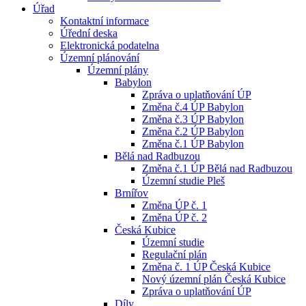
Úřad
Kontaktní informace
Úřední deska
Elektronická podatelna
Územní plánování
Územní plány
Babylon
Zpráva o uplatňování ÚP
Změna č.4 ÚP Babylon
Změna č.3 ÚP Babylon
Změna č.2 ÚP Babylon
Změna č.1 ÚP Babylon
Bělá nad Radbuzou
Změna č.1 ÚP Bělá nad Radbuzou
Územní studie Pleš
Brnířov
Změna ÚP č. 1
Změna ÚP č. 2
Česká Kubice
Územní studie
Regulační plán
Změna č. 1 ÚP Česká Kubice
Nový územní plán Česká Kubice
Zpráva o uplatňování ÚP
Díly