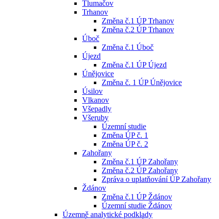
Tlumačov
Trhanov
Změna č.1 ÚP Trhanov
Změna č.2 ÚP Trhanov
Úboč
Změna č.1 Úboč
Újezd
Změna č.1 ÚP Újezd
Únějovice
Změna č. 1 ÚP Únějovice
Úsilov
Vlkanov
Všepadly
Všeruby
Územní studie
Změna ÚP č. 1
Změna ÚP č. 2
Zahořany
Změna č.1 ÚP Zahořany
Změna č.2 ÚP Zahořany
Zpráva o uplatňování ÚP Zahořany
Ždánov
Změna č.1 ÚP Ždánov
Územní studie Ždánov
Územně analytické podklady