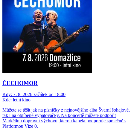
ČECHOMOR
Kdy:
7. 8. 2026 začátek od 18:00
Kde:
letní kino
Můžete se těšit jak na písničky z nejnovějšího alba Švarní šohajové,
tak i na oblíbené vypalovačky. Na koncertě můžete podpořit
Markétinu dopravní výchovu, kterou kapela podporuje společně s
Platformou Vize 0.