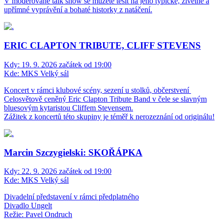
V moderované talk show se můžete těšit na jeho typické, živelné a
upřímné vyprávění a bohaté historky z natáčení.
ERIC CLAPTON TRIBUTE, CLIFF STEVENS
Kdy:
19. 9. 2026 začátek od 19:00
Kde:
MKS Velký sál
Koncert v rámci klubové scény, sezení u stolků, občerstvení
Celosvětově ceněný Eric Clapton Tribute Band v čele se slavným
bluesovým kytaristou Cliffem Stevensem.
Zážitek z koncertů této skupiny je téměř k nerozeznání od originálu!
Marcin Szczygielski: SKOŘÁPKA
Kdy:
22. 9. 2026 začátek od 19:00
Kde:
MKS Velký sál
Divadelní představení v rámci předplatného
Divadlo Ungelt
Režie: Pavel Ondruch