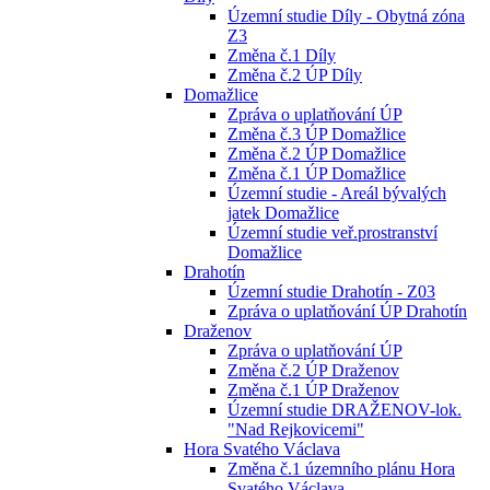
Územní studie Díly - Obytná zóna
Z3
Změna č.1 Díly
Změna č.2 ÚP Díly
Domažlice
Zpráva o uplatňování ÚP
Změna č.3 ÚP Domažlice
Změna č.2 ÚP Domažlice
Změna č.1 ÚP Domažlice
Územní studie - Areál bývalých
jatek Domažlice
Územní studie veř.prostranství
Domažlice
Drahotín
Územní studie Drahotín - Z03
Zpráva o uplatňování ÚP Drahotín
Draženov
Zpráva o uplatňování ÚP
Změna č.2 ÚP Draženov
Změna č.1 ÚP Draženov
Územní studie DRAŽENOV-lok.
"Nad Rejkovicemi"
Hora Svatého Václava
Změna č.1 územního plánu Hora
Svatého Václava