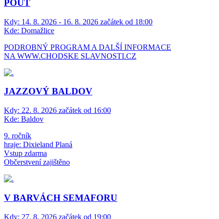
POUŤ
Kdy:
14. 8. 2026 - 16. 8. 2026 začátek od 18:00
Kde:
Domažlice
PODROBNÝ PROGRAM A DALŠÍ INFORMACE
NA WWW.CHODSKE SLAVNOSTI.CZ
JAZZOVÝ BALDOV
Kdy:
22. 8. 2026 začátek od 16:00
Kde:
Baldov
9. ročník
hraje: Dixieland Planá
Vstup zdarma
Občerstvení zajištěno
V BARVÁCH SEMAFORU
Kdy:
27. 8. 2026 začátek od 19:00