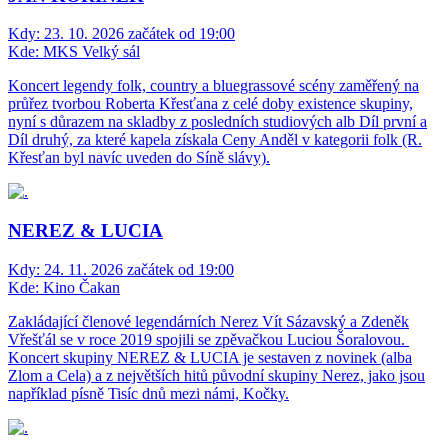
Kdy:
23. 10. 2026 začátek od 19:00
Kde:
MKS Velký sál
Koncert legendy folk, country a bluegrassové scény zaměřený na
průřez tvorbou Roberta Křesťana z celé doby existence skupiny,
nyní s důrazem na skladby z posledních studiových alb Díl první a
Díl druhý, za které kapela získala Ceny Anděl v kategorii folk (R.
Křesťan byl navíc uveden do Síně slávy).
NEREZ & LUCIA
Kdy:
24. 11. 2026 začátek od 19:00
Kde:
Kino Čakan
Zakládající členové legendárních Nerez Vít Sázavský a Zdeněk
Vřešťál se v roce 2019 spojili se zpěvačkou Luciou Šoralovou.
Koncert skupiny NEREZ & LUCIA je sestaven z novinek (alba
Zlom a Cela) a z největších hitů původní skupiny Nerez, jako jsou
například písně Tisíc dnů mezi námi, Kočky.