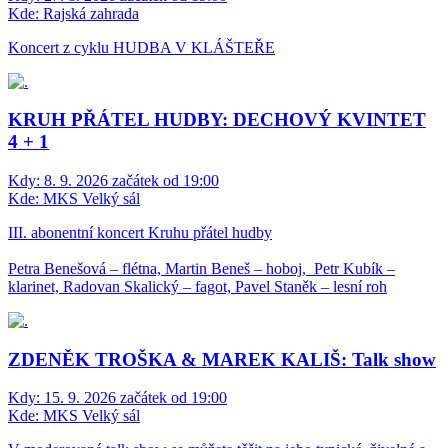
Kde:
Rajská zahrada
Koncert z cyklu HUDBA V KLÁŠTEŘE
KRUH PŘÁTEL HUDBY: DECHOVÝ KVINTET
4 + 1
Kdy:
8. 9. 2026 začátek od 19:00
Kde:
MKS Velký sál
III. abonentní koncert Kruhu přátel hudby
Petra Benešová – flétna, Martin Beneš – hoboj, Petr Kubík –
klarinet, Radovan Skalický – fagot, Pavel Staněk – lesní roh
ZDENĚK TROŠKA & MAREK KALIŠ: Talk show
Kdy:
15. 9. 2026 začátek od 19:00
Kde:
MKS Velký sál