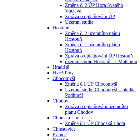
Změna č. 2 ÚP Hora Svatého
Václava
Zpráva o uplatňování ÚP
Územní studie
Hostouň
Změna č. 2 územního plánu
Hostouň
Změna č. 1 územního plánu
Hostouň
Zpráva o uplatňování ÚP Hostouň
územní studie Hostouň - k Mutěnínu
Hradiště
Hvožďany
Chocomyšl
Změna č.1 ÚP Chocomyšl
Územní studie Chocomyšl - lokalita
Podhůrčí
Chodov
Zpráva o uplatňování územního
plánu Chodov
Chodská Lhota
Změna č.1 ÚP Chodská Lhota
Chrastavice
Kanice