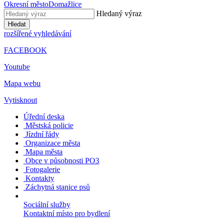
Okresní město
Domažlice
Hledaný výraz
Hledat
rozšířené vyhledávání
FACEBOOK
Youtube
Mapa webu
Vytisknout
Úřední deska
Městská policie
Jízdní řády
Organizace města
Mapa města
Obce v působnosti PO3
Fotogalerie
Kontakty
Záchytná stanice psů
Sociální služby
Kontaktní místo pro bydlení