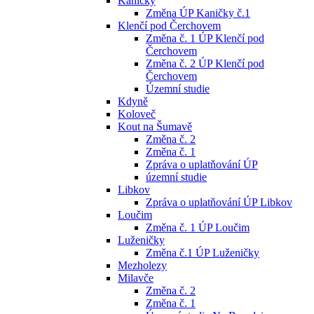
Kaničky
Změna ÚP Kaničky č.1
Klenčí pod Čerchovem
Změna č. 1 ÚP Klenčí pod
Čerchovem
Změna č. 2 ÚP Klenčí pod
Čerchovem
Územní studie
Kdyně
Koloveč
Kout na Šumavě
Změna č. 2
Změna č. 1
Zpráva o uplatňování ÚP
územní studie
Libkov
Zpráva o uplatňování ÚP Libkov
Loučim
Změna č. 1 ÚP Loučim
Luženičky
Změna č.1 ÚP Luženičky
Mezholezy
Milavče
Změna č. 2
Změna č. 1