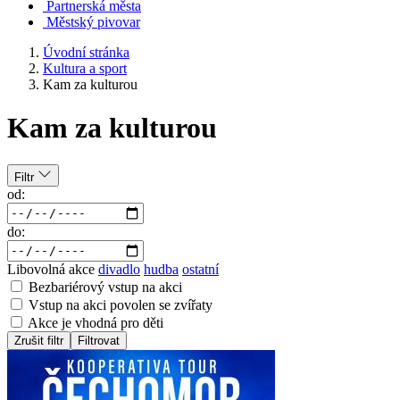
Partnerská města
Městský pivovar
Úvodní stránka
Kultura a sport
Kam za kulturou
Kam za kulturou
Filtr
od:
do:
Libovolná akce
divadlo
hudba
ostatní
Bezbariérový vstup na akci
Vstup na akci povolen se zvířaty
Akce je vhodná pro děti
Zrušit filtr
Filtrovat