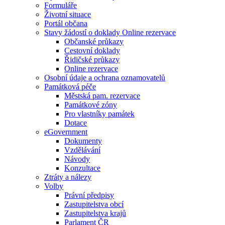
Formuláře
Životní situace
Portál občana
Stavy žádostí o doklady Online rezervace
Občanské průkazy
Cestovní doklady
Řidičské průkazy
Online rezervace
Osobní údaje a ochrana oznamovatelů
Památková péče
Městská pam. rezervace
Památkové zóny
Pro vlastníky památek
Dotace
eGovernment
Dokumenty
Vzdělávání
Návody
Konzultace
Ztráty a nálezy
Volby
Právní předpisy
Zastupitelstva obcí
Zastupitelstva krajů
Parlament ČR