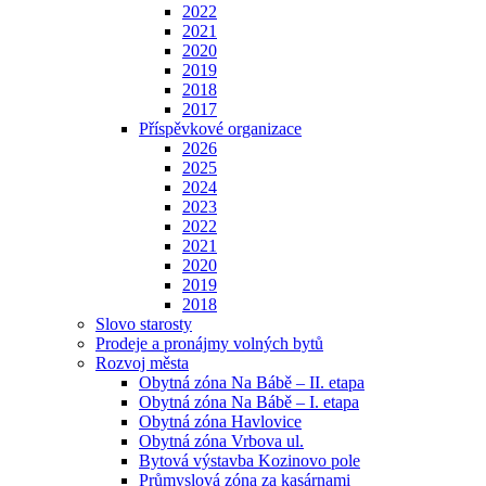
2022
2021
2020
2019
2018
2017
Příspěvkové organizace
2026
2025
2024
2023
2022
2021
2020
2019
2018
Slovo starosty
Prodeje a pronájmy volných bytů
Rozvoj města
Obytná zóna Na Bábě – II. etapa
Obytná zóna Na Bábě – I. etapa
Obytná zóna Havlovice
Obytná zóna Vrbova ul.
Bytová výstavba Kozinovo pole
Průmyslová zóna za kasárnami