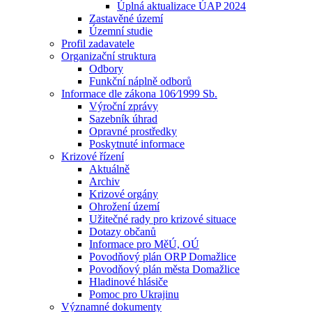
Úplná aktualizace ÚAP 2024
Zastavěné území
Územní studie
Profil zadavatele
Organizační struktura
Odbory
Funkční náplně odborů
Informace dle zákona 106⁄1999 Sb.
Výroční zprávy
Sazebník úhrad
Opravné prostředky
Poskytnuté informace
Krizové řízení
Aktuálně
Archiv
Krizové orgány
Ohrožení území
Užitečné rady pro krizové situace
Dotazy občanů
Informace pro MěÚ, OÚ
Povodňový plán ORP Domažlice
Povodňový plán města Domažlice
Hladinové hlásiče
Pomoc pro Ukrajinu
Významné dokumenty