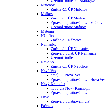
Územní studie Na Brandejse
Mnichov
Změna č.1 ÚP Mnichov
Mrákov
Změna č.1 ÚP Mrákov
Zpráva o uplatňování ÚP Mrákov
Územní studie Mrákov
Mutěnín
Němčice
Změna č.1 Němčice
Nemanice
Změna č.1 ÚP Nemanice
Zpráva o uplat. ÚP Nemanice
Územní studie
Nevolice
Změna č.1 ÚP Nevolice
Nová Ves
nový ÚP Nová Ves
Zpráva o uplatňování ÚP Nová Ves
Nový Kramolín
nový ÚP Nový Kramolín
Zpráva o uplatňování ÚP
Otov
Zpráva o uplatňování ÚP
Pařezov