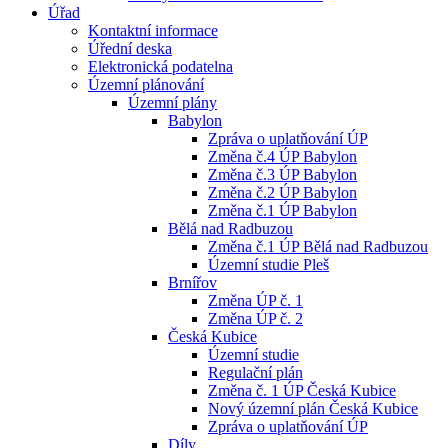
Úřad
Kontaktní informace
Úřední deska
Elektronická podatelna
Územní plánování
Územní plány
Babylon
Zpráva o uplatňování ÚP
Změna č.4 ÚP Babylon
Změna č.3 ÚP Babylon
Změna č.2 ÚP Babylon
Změna č.1 ÚP Babylon
Bělá nad Radbuzou
Změna č.1 ÚP Bělá nad Radbuzou
Územní studie Pleš
Brnířov
Změna ÚP č. 1
Změna ÚP č. 2
Česká Kubice
Územní studie
Regulační plán
Změna č. 1 ÚP Česká Kubice
Nový územní plán Česká Kubice
Zpráva o uplatňování ÚP
Díly