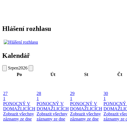
Hlášení rozhlasu
Kalendář
Srpen
2026
Po
Út
St
Čt
27
28
29
30
1
1
1
1
PONOCNÝ V
PONOCNÝ V
PONOCNÝ V
PONOCNÝ
DOMAŽLICÍCH
DOMAŽLICÍCH
DOMAŽLICÍCH
DOMAŽLIC
Zobrazit všechny
Zobrazit všechny
Zobrazit všechny
Zobrazit vše
záznamy ze dne
záznamy ze dne
záznamy ze dne
záznamy ze 