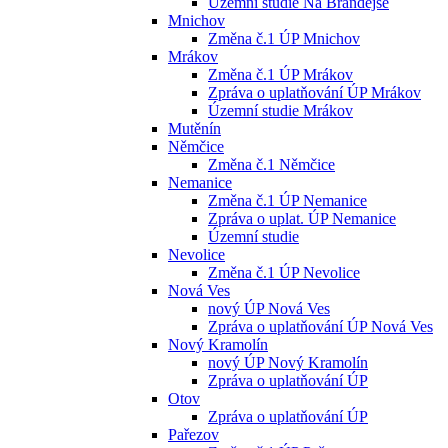
Územní studie Na Brandejse
Mnichov
Změna č.1 ÚP Mnichov
Mrákov
Změna č.1 ÚP Mrákov
Zpráva o uplatňování ÚP Mrákov
Územní studie Mrákov
Mutěnín
Němčice
Změna č.1 Němčice
Nemanice
Změna č.1 ÚP Nemanice
Zpráva o uplat. ÚP Nemanice
Územní studie
Nevolice
Změna č.1 ÚP Nevolice
Nová Ves
nový ÚP Nová Ves
Zpráva o uplatňování ÚP Nová Ves
Nový Kramolín
nový ÚP Nový Kramolín
Zpráva o uplatňování ÚP
Otov
Zpráva o uplatňování ÚP
Pařezov