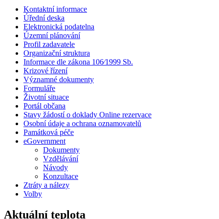
Kontaktní informace
Úřední deska
Elektronická podatelna
Územní plánování
Profil zadavatele
Organizační struktura
Informace dle zákona 106⁄1999 Sb.
Krizové řízení
Významné dokumenty
Formuláře
Životní situace
Portál občana
Stavy žádostí o doklady Online rezervace
Osobní údaje a ochrana oznamovatelů
Památková péče
eGovernment
Dokumenty
Vzdělávání
Návody
Konzultace
Ztráty a nálezy
Volby
Aktuální teplota