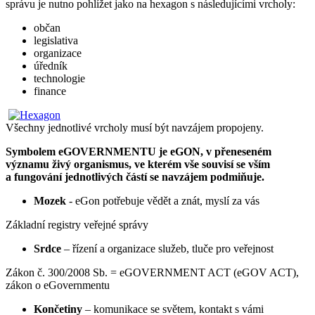
správu je nutno pohlížet jako na hexagon s následujícími vrcholy:
občan
legislativa
organizace
úředník
technologie
finance
Všechny jednotlivé vrcholy musí být navzájem propojeny.
Symbolem eGOVERNMENTU je eGON, v přeneseném
významu živý organismus, ve kterém vše souvisí se vším
a fungování jednotlivých částí se navzájem podmiňuje.
Mozek
- eGon potřebuje vědět a znát, myslí za vás
Základní registry veřejné správy
Srdce
– řízení a organizace služeb, tluče pro veřejnost
Zákon č. 300/2008 Sb. = eGOVERNMENT ACT (eGOV ACT),
zákon o eGovernmentu
Končetiny
– komunikace se světem, kontakt s vámi