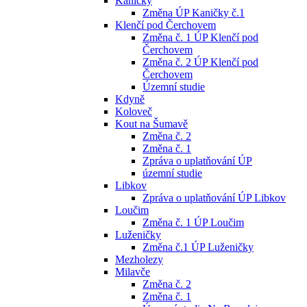
Kaničky
Změna ÚP Kaničky č.1
Klenčí pod Čerchovem
Změna č. 1 ÚP Klenčí pod
Čerchovem
Změna č. 2 ÚP Klenčí pod
Čerchovem
Územní studie
Kdyně
Koloveč
Kout na Šumavě
Změna č. 2
Změna č. 1
Zpráva o uplatňování ÚP
územní studie
Libkov
Zpráva o uplatňování ÚP Libkov
Loučim
Změna č. 1 ÚP Loučim
Luženičky
Změna č.1 ÚP Luženičky
Mezholezy
Milavče
Změna č. 2
Změna č. 1