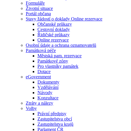
Formuláře
Životní situace
Portál občana
Stavy žádostí o doklady Online rezervace
Občanské průkazy
Cestovní doklady
Řidičské průkazy
Online rezervace
Osobní údaje a ochrana oznamovatelů
Památková péče
Městská pam. rezervace
Památkové zóny
Pro vlastníky památek
Dotace
eGovernment
Dokumenty
Vzdělávání
Návody
Konzultace
Ztráty a nálezy
Volby
Právní předpisy
Zastupitelstva obcí
Zastupitelstva krajů
Parlament ČR