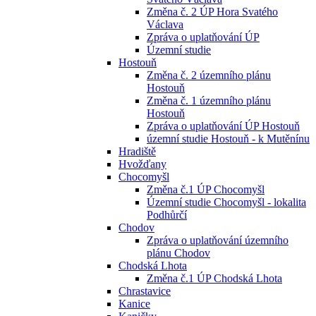
Změna č. 2 ÚP Hora Svatého
Václava
Zpráva o uplatňování ÚP
Územní studie
Hostouň
Změna č. 2 územního plánu
Hostouň
Změna č. 1 územního plánu
Hostouň
Zpráva o uplatňování ÚP Hostouň
územní studie Hostouň - k Mutěnínu
Hradiště
Hvožďany
Chocomyšl
Změna č.1 ÚP Chocomyšl
Územní studie Chocomyšl - lokalita
Podhůrčí
Chodov
Zpráva o uplatňování územního
plánu Chodov
Chodská Lhota
Změna č.1 ÚP Chodská Lhota
Chrastavice
Kanice