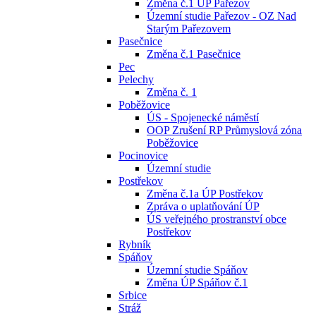
Změna č.1 ÚP Pařezov
Územní studie Pařezov - OZ Nad
Starým Pařezovem
Pasečnice
Změna č.1 Pasečnice
Pec
Pelechy
Změna č. 1
Poběžovice
ÚS - Spojenecké náměstí
OOP Zrušení RP Průmyslová zóna
Poběžovice
Pocinovice
Územní studie
Postřekov
Změna č.1a ÚP Postřekov
Zpráva o uplatňování ÚP
ÚS veřejného prostranství obce
Postřekov
Rybník
Spáňov
Územní studie Spáňov
Změna ÚP Spáňov č.1
Srbice
Stráž