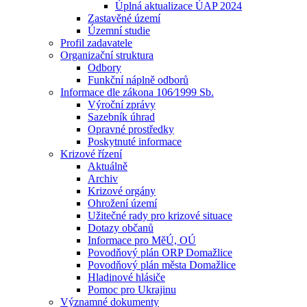
Úplná aktualizace ÚAP 2024
Zastavěné území
Územní studie
Profil zadavatele
Organizační struktura
Odbory
Funkční náplně odborů
Informace dle zákona 106⁄1999 Sb.
Výroční zprávy
Sazebník úhrad
Opravné prostředky
Poskytnuté informace
Krizové řízení
Aktuálně
Archiv
Krizové orgány
Ohrožení území
Užitečné rady pro krizové situace
Dotazy občanů
Informace pro MěÚ, OÚ
Povodňový plán ORP Domažlice
Povodňový plán města Domažlice
Hladinové hlásiče
Pomoc pro Ukrajinu
Významné dokumenty