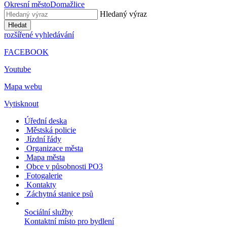
Okresní město
Domažlice
Hledaný výraz
Hledat
rozšířené vyhledávání
FACEBOOK
Youtube
Mapa webu
Vytisknout
Úřední deska
Městská policie
Jízdní řády
Organizace města
Mapa města
Obce v působnosti PO3
Fotogalerie
Kontakty
Záchytná stanice psů
Sociální služby
Kontaktní místo pro bydlení