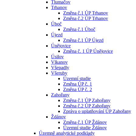
Tlumačov
Trhanov
Změna č.1 ÚP Trhanov
Změna č.2 ÚP Trhanov
Úboč
Změna č.1 Úboč
Újezd
Změna č.1 ÚP Újezd
Únějovice
Změna č. 1 ÚP Únějovice
Úsilov
Vlkanov
Všepadly
Všeruby
Územní studie
Změna ÚP č. 1
Změna ÚP č. 2
Zahořany
Změna č.1 ÚP Zahořany
Změna č.2 ÚP Zahořany
Zpráva o uplatňování ÚP Zahořany
Ždánov
Změna č.1 ÚP Ždánov
Územní studie Ždánov
Územně analytické podklady