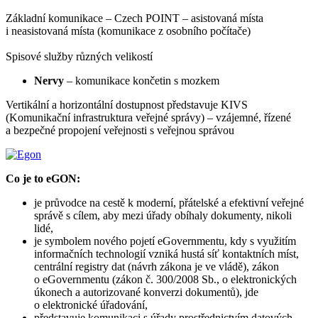
Základní komunikace – Czech POINT – asistovaná místa
i neasistovaná místa (komunikace z osobního počítače)
Spisové služby různých velikostí
Nervy
– komunikace končetin s mozkem
Vertikální a horizontální dostupnost představuje KIVS
(Komunikační infrastruktura veřejné správy) – vzájemné, řízené
a bezpečné propojení veřejnosti s veřejnou správou
Co je to eGON:
je průvodce na cestě k moderní, přátelské a efektivní veřejné
správě s cílem, aby mezi úřady obíhaly dokumenty, nikoli
lidé,
je symbolem nového pojetí eGovernmentu, kdy s využitím
informačních technologií vzniká hustá síť kontaktních míst,
centrální registry dat (návrh zákona je ve vládě), zákon
o eGovernmentu (zákon č. 300/2008 Sb., o elektronických
úkonech a autorizované konverzi dokumentů), jde
o elektronické úřadování,
představuje komunikaci s úřady prostřednictvím datových