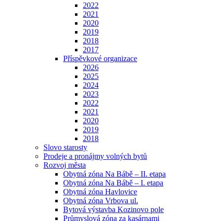
2022
2021
2020
2019
2018
2017
Příspěvkové organizace
2026
2025
2024
2023
2022
2021
2020
2019
2018
Slovo starosty
Prodeje a pronájmy volných bytů
Rozvoj města
Obytná zóna Na Bábě – II. etapa
Obytná zóna Na Bábě – I. etapa
Obytná zóna Havlovice
Obytná zóna Vrbova ul.
Bytová výstavba Kozinovo pole
Průmyslová zóna za kasárnami