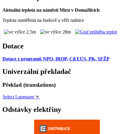
Aktuální teplota na náměstí Míru v Domažlicích
Teplota naměřená na budově a věži radnice
Dotace
Dotace z programů NPO, IROP, Cíl EÚS, PK, SFŽP
Univerzální překladač
Překlad (translations)
Select Language
▼
Odstávky elektřiny