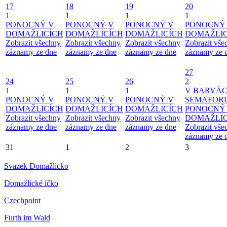
17
18
19
20
1
1
1
1
PONOCNÝ V
PONOCNÝ V
PONOCNÝ V
PONOCNÝ
DOMAŽLICÍCH
DOMAŽLICÍCH
DOMAŽLICÍCH
DOMAŽLIC
Zobrazit všechny
Zobrazit všechny
Zobrazit všechny
Zobrazit vše
záznamy ze dne
záznamy ze dne
záznamy ze dne
záznamy ze 
27
24
25
26
2
1
1
1
V BARVÁ
PONOCNÝ V
PONOCNÝ V
PONOCNÝ V
SEMAFOR
DOMAŽLICÍCH
DOMAŽLICÍCH
DOMAŽLICÍCH
PONOCNÝ
Zobrazit všechny
Zobrazit všechny
Zobrazit všechny
DOMAŽLIC
záznamy ze dne
záznamy ze dne
záznamy ze dne
Zobrazit vše
záznamy ze 
31
1
2
3
Svazek Domažlicko
Domažlické íčko
Czechpoint
Furth im Wald