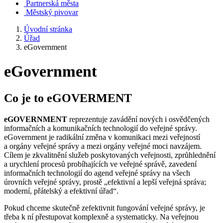
Partnerská města
Městský pivovar
Úvodní stránka
Úřad
eGovernment
eGovernment
Co je to eGOVERMENT
eGOVERNMENT
reprezentuje zavádění nových i osvědčených
informačních a komunikačních technologií do veřejné správy.
eGovernment je radikální změna v komunikaci mezi veřejností
a orgány veřejné správy a mezi orgány veřejné moci navzájem.
Cílem je zkvalitnění služeb poskytovaných veřejnosti, zprůhlednění
a urychlení procesů probíhajících ve veřejné správě, zavedení
informačních technologií do agend veřejné správy na všech
úrovních veřejné správy, prostě „efektivní a lepší veřejná správa;
moderní, přátelský a efektivní úřad“.
Pokud chceme skutečně zefektivnit fungování veřejné správy, je
třeba k ní přestupovat komplexně a systematicky. Na veřejnou