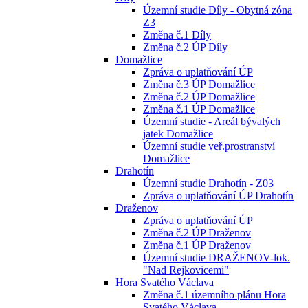
Územní studie Díly - Obytná zóna
Z3
Změna č.1 Díly
Změna č.2 ÚP Díly
Domažlice
Zpráva o uplatňování ÚP
Změna č.3 ÚP Domažlice
Změna č.2 ÚP Domažlice
Změna č.1 ÚP Domažlice
Územní studie - Areál bývalých
jatek Domažlice
Územní studie veř.prostranství
Domažlice
Drahotín
Územní studie Drahotín - Z03
Zpráva o uplatňování ÚP Drahotín
Draženov
Zpráva o uplatňování ÚP
Změna č.2 ÚP Draženov
Změna č.1 ÚP Draženov
Územní studie DRAŽENOV-lok.
"Nad Rejkovicemi"
Hora Svatého Václava
Změna č.1 územního plánu Hora
Svatého Václava