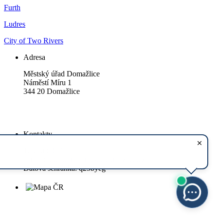
Furth
Ludres
City of Two Rivers
Adresa
Městský úřad Domažlice
Náměstí Míru 1
344 20 Domažlice
Kontakty
Telefon:
379719111
E-mail:
podatelna@mesto-domazlice.cz
Datová schránka: q25byeg