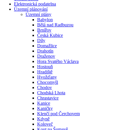
Elektronická podatelna
Územní plánování
Územní plány
Babylon
Bělá nad Radbuzou
Brnířov
Česká Kubice
Díly
Domažlice
Drahotín
Draženov
Hora Svatého Václava
Hostouň
Hradiště
Hvožďany
Chocomyšl
Chodov
Chodská Lhota
Chrastavice
Kanice
Kaničky
Klenčí pod Čerchovem
Kdyně
Koloveč
Kout na Šumavě