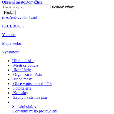
Okresní město
Domažlice
Hledaný výraz
Hledat
rozšířené vyhledávání
FACEBOOK
Youtube
Mapa webu
Vytisknout
Úřední deska
Městská policie
Jízdní řády
Organizace města
Mapa města
Obce v působnosti PO3
Fotogalerie
Kontakty
Záchytná stanice psů
Sociální služby
Kontaktní místo pro bydlení