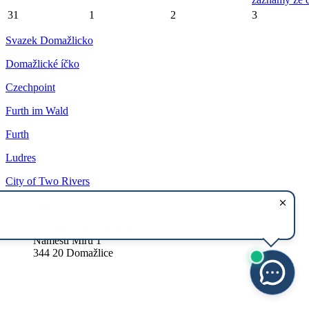
31
1
2
3
Svazek Domažlicko
Domažlické íčko
Czechpoint
Furth im Wald
Furth
Ludres
City of Two Rivers
Adresa
Městský úřad Domažlice
Náměstí Míru 1
344 20 Domažlice