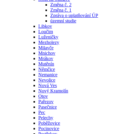
Změna č. 2
Změna č. 1
Zpráva o uplatňování ÚP
územní studie
Libkov
Loučim
Luženičky
Mezholezy
Milavče
Mnichov
Mrákov
Mutěnín
Němčice
Nemanice
Nevolice
Nová Ves
Nový Kramolín
Otov
Pařezov
Pasečnice
Pec
Pelechy
Poběžovice
Pocinovice
Postřekov