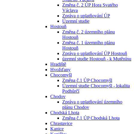
Změna č. 2 ÚP Hora Svatého
Václava
Zpráva o uplatňování ÚP
Územní studie
Hostouň
Změna č. 2 územního plánu
Hostouň
Změna č. 1 územního plánu
Hostouň
Zpráva o uplatňování ÚP Hostouň
územní studie Hostouň - k Mutěnínu
Hradiště
Hvožďany
Chocomyšl
Změna č.1 ÚP Chocomyšl
Územní studie Chocomyšl - lokalita
Podhůrčí
Chodov
Zpráva o uplatňování územního
plánu Chodov
Chodská Lhota
Změna č.1 ÚP Chodská Lhota
Chrastavice
Kanice