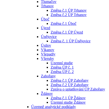
Tlumačov
Trhanov
Změna č.1 ÚP Trhanov
Změna č.2 ÚP Trhanov
Úboč
Změna č.1 Úboč
Újezd
Změna č.1 ÚP Újezd
Únějovice
Změna č. 1 ÚP Únějovice
Úsilov
Vlkanov
Všepadly
Všeruby
Územní studie
Změna ÚP č. 1
Změna ÚP č. 2
Zahořany
Změna č.1 ÚP Zahořany
Změna č.2 ÚP Zahořany
Zpráva o uplatňování ÚP Zahořany
Ždánov
Změna č.1 ÚP Ždánov
Územní studie Ždánov
Územně analytické podklady