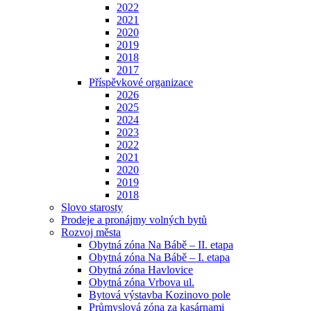
2022
2021
2020
2019
2018
2017
Příspěvkové organizace
2026
2025
2024
2023
2022
2021
2020
2019
2018
Slovo starosty
Prodeje a pronájmy volných bytů
Rozvoj města
Obytná zóna Na Bábě – II. etapa
Obytná zóna Na Bábě – I. etapa
Obytná zóna Havlovice
Obytná zóna Vrbova ul.
Bytová výstavba Kozinovo pole
Průmyslová zóna za kasárnami