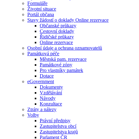
Formuláře
Životní situace
Portál občana
Stavy žádostí o doklady Online rezervace
Občanské průkazy
Cestovní doklady
Řidičské průkazy
Online rezervace
Osobní údaje a ochrana oznamovatelů
Památková péče
Městská pam. rezervace
Památkové zóny
Pro vlastníky památek
Dotace
eGovernment
Dokumenty
Vzdělávání
Návody
Konzultace
Ztráty a nálezy
Volby
Právní předpisy
Zastupitelstva obcí
Zastupitelstva krajů
Parlament ČR