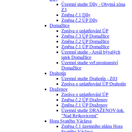
Územní studie Díly - Obytná zóna
Z3
Změna č.1 Díly
Změna č.2 ÚP Díly
Domažlice
Zpráva o uplatňování ÚP
Změna č.3 ÚP Domažlice
Změna č.2 ÚP Domažlice
Změna č.1 ÚP Domažlice
Územní studie - Areál bývalých
jatek Domažlice
Územní studie veř.prostranství
Domažlice
Drahotín
Územní studie Drahotín - Z03
Zpráva o uplatňování ÚP Drahotín
Draženov
Zpráva o uplatňování ÚP
Změna č.2 ÚP Draženov
Změna č.1 ÚP Draženov
Územní studie DRAŽENOV-lok.
"Nad Rejkovicemi"
Hora Svatého Václava
Změna č.1 územního plánu Hora
Svatého Václava