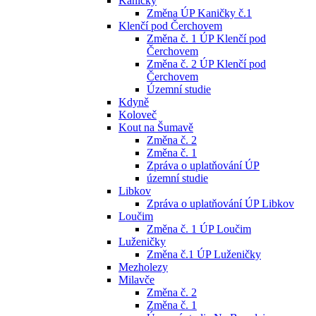
Kaničky
Změna ÚP Kaničky č.1
Klenčí pod Čerchovem
Změna č. 1 ÚP Klenčí pod
Čerchovem
Změna č. 2 ÚP Klenčí pod
Čerchovem
Územní studie
Kdyně
Koloveč
Kout na Šumavě
Změna č. 2
Změna č. 1
Zpráva o uplatňování ÚP
územní studie
Libkov
Zpráva o uplatňování ÚP Libkov
Loučim
Změna č. 1 ÚP Loučim
Luženičky
Změna č.1 ÚP Luženičky
Mezholezy
Milavče
Změna č. 2
Změna č. 1