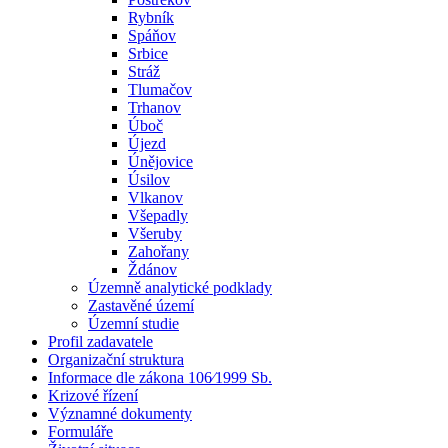
Rybník
Spáňov
Srbice
Stráž
Tlumačov
Trhanov
Úboč
Újezd
Únějovice
Úsilov
Vlkanov
Všepadly
Všeruby
Zahořany
Ždánov
Územně analytické podklady
Zastavěné území
Územní studie
Profil zadavatele
Organizační struktura
Informace dle zákona 106⁄1999 Sb.
Krizové řízení
Významné dokumenty
Formuláře