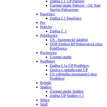
Změna č.1 ÚP Pařezov
Územní studie Pařezov - OZ Nad
Starým Pařezovem
Pasečnice
Změna č.1 Pasečnice
Pec
Pelechy
Změna č. 1
Poběžovice
ÚS - Spojenecké náměstí
OOP Zrušení RP Průmyslová zóna
Poběžovice
Pocinovice
Územní studie
Postřekov
Změna č.1a ÚP Postřekov
Zpráva o uplatňování ÚP
ÚS veřejného prostranství obce
Postřekov
Rybník
Spáňov
Územní studie Spáňov
Změna ÚP Spáňov č.1
Srbice
Stráž