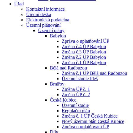
Úřad
Kontaktní informace
Úřední deska
Elektronická podatelna
Územní plánování
Územní plány
Babylon
Zpráva o uplatňování ÚP
Změna č.4 ÚP Babylon
Změna č.3 ÚP Babylon
Změna č.2 ÚP Babylon
Změna č.1 ÚP Babylon
Bělá nad Radbuzou
Změna č.1 ÚP Bělá nad Radbuzou
Územní studie Pleš
Brnířov
Změna ÚP č. 1
Změna ÚP č. 2
Česká Kubice
Územní studie
Regulační plán
Změna č. 1 ÚP Česká Kubice
Nový územní plán Česká Kubice
Zpráva o uplatňování ÚP
Díly