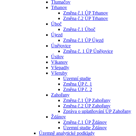
Tlumačov
Trhanov
Změna č.1 ÚP Trhanov
Změna č.2 ÚP Trhanov
Úboč
Změna č.1 Úboč
Újezd
Změna č.1 ÚP Újezd
Únějovice
Změna č. 1 ÚP Únějovice
Úsilov
Vlkanov
Všepadly
Všeruby
Územní studie
Změna ÚP č. 1
Změna ÚP č. 2
Zahořany
Změna č.1 ÚP Zahořany
Změna č.2 ÚP Zahořany
Zpráva o uplatňování ÚP Zahořany
Ždánov
Změna č.1 ÚP Ždánov
Územní studie Ždánov
Územně analytické podklady