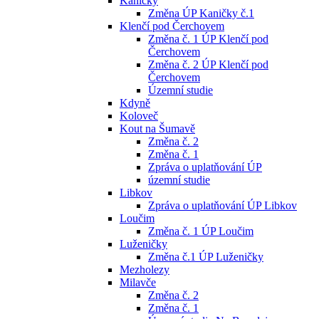
Kaničky
Změna ÚP Kaničky č.1
Klenčí pod Čerchovem
Změna č. 1 ÚP Klenčí pod
Čerchovem
Změna č. 2 ÚP Klenčí pod
Čerchovem
Územní studie
Kdyně
Koloveč
Kout na Šumavě
Změna č. 2
Změna č. 1
Zpráva o uplatňování ÚP
územní studie
Libkov
Zpráva o uplatňování ÚP Libkov
Loučim
Změna č. 1 ÚP Loučim
Luženičky
Změna č.1 ÚP Luženičky
Mezholezy
Milavče
Změna č. 2
Změna č. 1