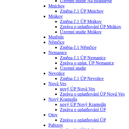
Územní studie Na Brandejse
Mnichov
Změna č.1 ÚP Mnichov
Mrákov
Změna č.1 ÚP Mrákov
Zpráva o uplatňování ÚP Mrákov
Územní studie Mrákov
Mutěnín
Němčice
Změna č.1 Němčice
Nemanice
Změna č.1 ÚP Nemanice
Zpráva o uplat. ÚP Nemanice
Územní studie
Nevolice
Změna č.1 ÚP Nevolice
Nová Ves
nový ÚP Nová Ves
Zpráva o uplatňování ÚP Nová Ves
Nový Kramolín
nový ÚP Nový Kramolín
Zpráva o uplatňování ÚP
Otov
Zpráva o uplatňování ÚP
Pařezov