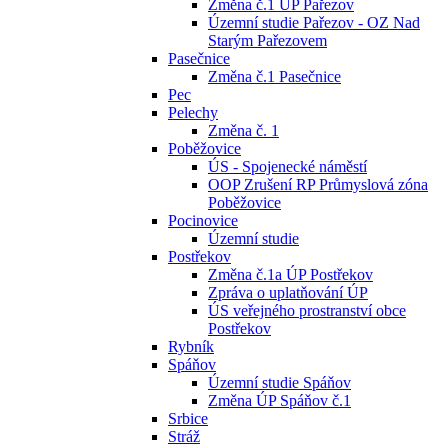
Změna č.1 ÚP Pařezov
Územní studie Pařezov - OZ Nad
Starým Pařezovem
Pasečnice
Změna č.1 Pasečnice
Pec
Pelechy
Změna č. 1
Poběžovice
ÚS - Spojenecké náměstí
OOP Zrušení RP Průmyslová zóna
Poběžovice
Pocinovice
Územní studie
Postřekov
Změna č.1a ÚP Postřekov
Zpráva o uplatňování ÚP
ÚS veřejného prostranství obce
Postřekov
Rybník
Spáňov
Územní studie Spáňov
Změna ÚP Spáňov č.1
Srbice
Stráž