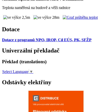
Teplota naměřená na budově a věži radnice
Dotace
Dotace z programů NPO, IROP, Cíl EÚS, PK, SFŽP
Univerzální překladač
Překlad (translations)
Select Language
▼
Odstávky elektřiny