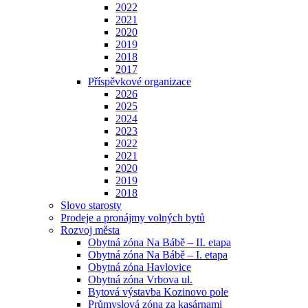
2022
2021
2020
2019
2018
2017
Příspěvkové organizace
2026
2025
2024
2023
2022
2021
2020
2019
2018
Slovo starosty
Prodeje a pronájmy volných bytů
Rozvoj města
Obytná zóna Na Bábě – II. etapa
Obytná zóna Na Bábě – I. etapa
Obytná zóna Havlovice
Obytná zóna Vrbova ul.
Bytová výstavba Kozinovo pole
Průmyslová zóna za kasárnami