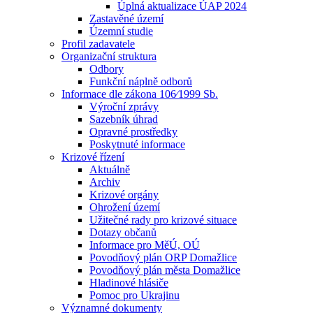
Úplná aktualizace ÚAP 2024
Zastavěné území
Územní studie
Profil zadavatele
Organizační struktura
Odbory
Funkční náplně odborů
Informace dle zákona 106⁄1999 Sb.
Výroční zprávy
Sazebník úhrad
Opravné prostředky
Poskytnuté informace
Krizové řízení
Aktuálně
Archiv
Krizové orgány
Ohrožení území
Užitečné rady pro krizové situace
Dotazy občanů
Informace pro MěÚ, OÚ
Povodňový plán ORP Domažlice
Povodňový plán města Domažlice
Hladinové hlásiče
Pomoc pro Ukrajinu
Významné dokumenty