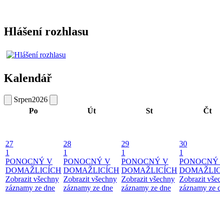
Hlášení rozhlasu
Kalendář
Srpen
2026
Po
Út
St
Čt
27
28
29
30
1
1
1
1
PONOCNÝ V
PONOCNÝ V
PONOCNÝ V
PONOCNÝ
DOMAŽLICÍCH
DOMAŽLICÍCH
DOMAŽLICÍCH
DOMAŽLIC
Zobrazit všechny
Zobrazit všechny
Zobrazit všechny
Zobrazit vše
záznamy ze dne
záznamy ze dne
záznamy ze dne
záznamy ze 