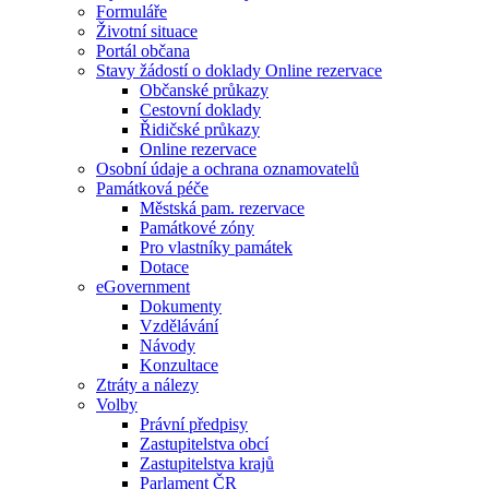
Formuláře
Životní situace
Portál občana
Stavy žádostí o doklady Online rezervace
Občanské průkazy
Cestovní doklady
Řidičské průkazy
Online rezervace
Osobní údaje a ochrana oznamovatelů
Památková péče
Městská pam. rezervace
Památkové zóny
Pro vlastníky památek
Dotace
eGovernment
Dokumenty
Vzdělávání
Návody
Konzultace
Ztráty a nálezy
Volby
Právní předpisy
Zastupitelstva obcí
Zastupitelstva krajů
Parlament ČR