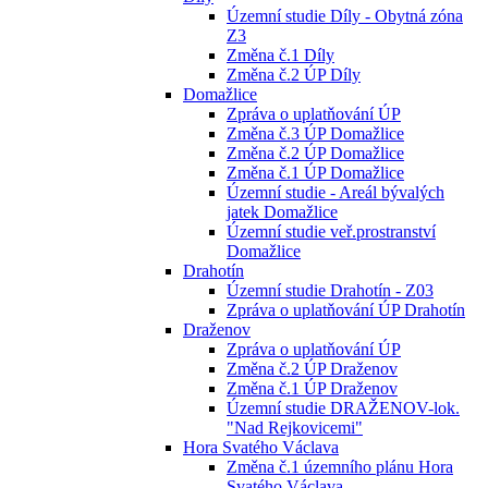
Územní studie Díly - Obytná zóna
Z3
Změna č.1 Díly
Změna č.2 ÚP Díly
Domažlice
Zpráva o uplatňování ÚP
Změna č.3 ÚP Domažlice
Změna č.2 ÚP Domažlice
Změna č.1 ÚP Domažlice
Územní studie - Areál bývalých
jatek Domažlice
Územní studie veř.prostranství
Domažlice
Drahotín
Územní studie Drahotín - Z03
Zpráva o uplatňování ÚP Drahotín
Draženov
Zpráva o uplatňování ÚP
Změna č.2 ÚP Draženov
Změna č.1 ÚP Draženov
Územní studie DRAŽENOV-lok.
"Nad Rejkovicemi"
Hora Svatého Václava
Změna č.1 územního plánu Hora
Svatého Václava