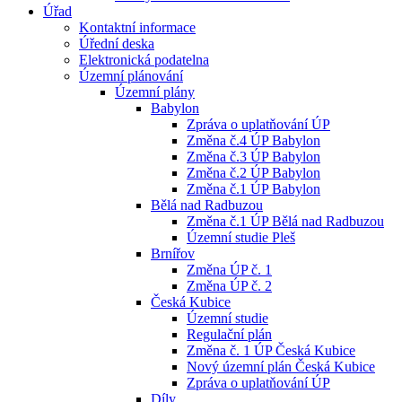
Úřad
Kontaktní informace
Úřední deska
Elektronická podatelna
Územní plánování
Územní plány
Babylon
Zpráva o uplatňování ÚP
Změna č.4 ÚP Babylon
Změna č.3 ÚP Babylon
Změna č.2 ÚP Babylon
Změna č.1 ÚP Babylon
Bělá nad Radbuzou
Změna č.1 ÚP Bělá nad Radbuzou
Územní studie Pleš
Brnířov
Změna ÚP č. 1
Změna ÚP č. 2
Česká Kubice
Územní studie
Regulační plán
Změna č. 1 ÚP Česká Kubice
Nový územní plán Česká Kubice
Zpráva o uplatňování ÚP
Díly