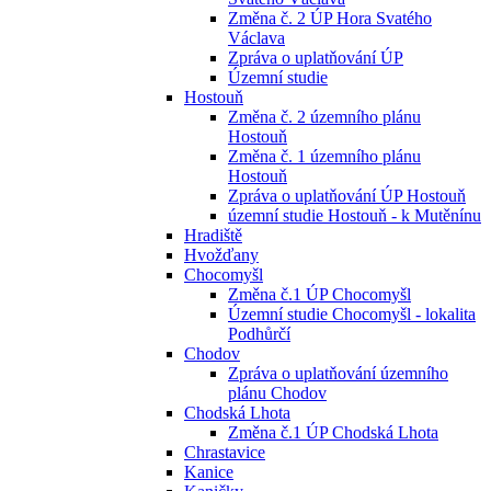
Změna č. 2 ÚP Hora Svatého
Václava
Zpráva o uplatňování ÚP
Územní studie
Hostouň
Změna č. 2 územního plánu
Hostouň
Změna č. 1 územního plánu
Hostouň
Zpráva o uplatňování ÚP Hostouň
územní studie Hostouň - k Mutěnínu
Hradiště
Hvožďany
Chocomyšl
Změna č.1 ÚP Chocomyšl
Územní studie Chocomyšl - lokalita
Podhůrčí
Chodov
Zpráva o uplatňování územního
plánu Chodov
Chodská Lhota
Změna č.1 ÚP Chodská Lhota
Chrastavice
Kanice