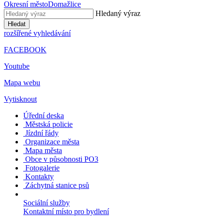
Okresní město
Domažlice
Hledaný výraz
Hledat
rozšířené vyhledávání
FACEBOOK
Youtube
Mapa webu
Vytisknout
Úřední deska
Městská policie
Jízdní řády
Organizace města
Mapa města
Obce v působnosti PO3
Fotogalerie
Kontakty
Záchytná stanice psů
Sociální služby
Kontaktní místo pro bydlení