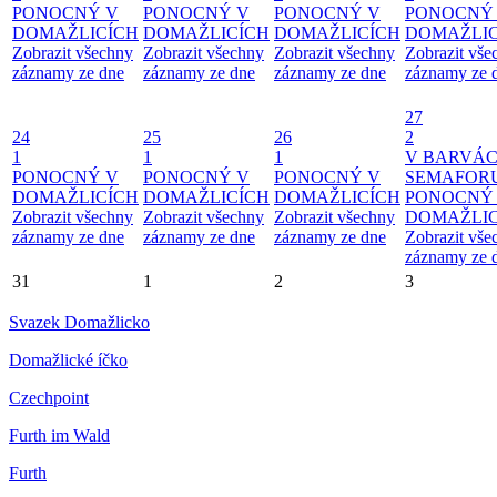
PONOCNÝ V
PONOCNÝ V
PONOCNÝ V
PONOCNÝ
DOMAŽLICÍCH
DOMAŽLICÍCH
DOMAŽLICÍCH
DOMAŽLIC
Zobrazit všechny
Zobrazit všechny
Zobrazit všechny
Zobrazit vše
záznamy ze dne
záznamy ze dne
záznamy ze dne
záznamy ze 
27
24
25
26
2
1
1
1
V BARVÁ
PONOCNÝ V
PONOCNÝ V
PONOCNÝ V
SEMAFOR
DOMAŽLICÍCH
DOMAŽLICÍCH
DOMAŽLICÍCH
PONOCNÝ
Zobrazit všechny
Zobrazit všechny
Zobrazit všechny
DOMAŽLIC
záznamy ze dne
záznamy ze dne
záznamy ze dne
Zobrazit vše
záznamy ze 
31
1
2
3
Svazek Domažlicko
Domažlické íčko
Czechpoint
Furth im Wald
Furth