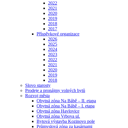
2022
2021
2020
2019
2018
2017
Příspěvkové organizace
2026
2025
2024
2023
2022
2021
2020
2019
2018
Slovo starosty
Prodeje a pronájmy volných bytů
Rozvoj města
Obytná zóna Na Bábě – II. etapa
Obytná zóna Na Bábě – I. etapa
Obytná zóna Havlovice
Obytná zóna Vrbova ul.
Bytová výstavba Kozinovo pole
Průmyslová zóna za kasárnami