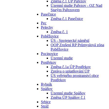
Změna č.1 ÚP Pařezov
Územní studie Pařezov - OZ Nad
Starým Pařezovem
Pasečnice
Změna č.1 Pasečnice
Pec
Pelechy
Změna č. 1
Poběžovice
ÚS - Spojenecké náměstí
OOP Zrušení RP Průmyslová zóna
Poběžovice
Pocinovice
Územní studie
Postřekov
Změna č.1a ÚP Postřekov
Zpráva o uplatňování ÚP
ÚS veřejného prostranství obce
Postřekov
Rybník
Spáňov
Územní studie Spáňov
Změna ÚP Spáňov č.1
Srbice
Stráž