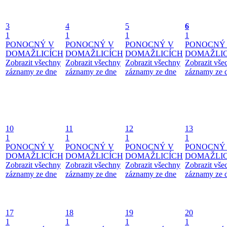
3
4
5
6
1
1
1
1
PONOCNÝ V
PONOCNÝ V
PONOCNÝ V
PONOCNÝ
DOMAŽLICÍCH
DOMAŽLICÍCH
DOMAŽLICÍCH
DOMAŽLIC
Zobrazit všechny
Zobrazit všechny
Zobrazit všechny
Zobrazit vše
záznamy ze dne
záznamy ze dne
záznamy ze dne
záznamy ze 
10
11
12
13
1
1
1
1
PONOCNÝ V
PONOCNÝ V
PONOCNÝ V
PONOCNÝ
DOMAŽLICÍCH
DOMAŽLICÍCH
DOMAŽLICÍCH
DOMAŽLIC
Zobrazit všechny
Zobrazit všechny
Zobrazit všechny
Zobrazit vše
záznamy ze dne
záznamy ze dne
záznamy ze dne
záznamy ze 
17
18
19
20
1
1
1
1