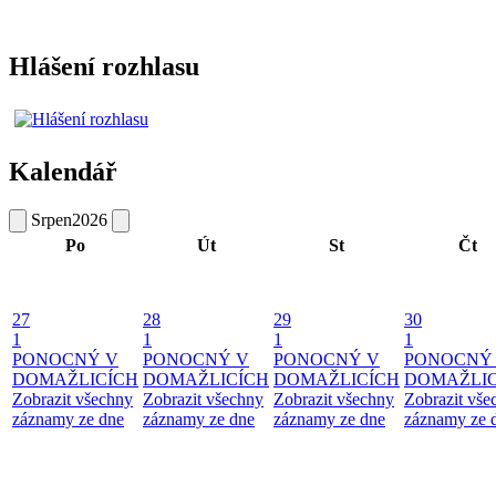
Hlášení rozhlasu
Kalendář
Srpen
2026
Po
Út
St
Čt
27
28
29
30
1
1
1
1
PONOCNÝ V
PONOCNÝ V
PONOCNÝ V
PONOCNÝ
DOMAŽLICÍCH
DOMAŽLICÍCH
DOMAŽLICÍCH
DOMAŽLIC
Zobrazit všechny
Zobrazit všechny
Zobrazit všechny
Zobrazit vše
záznamy ze dne
záznamy ze dne
záznamy ze dne
záznamy ze 