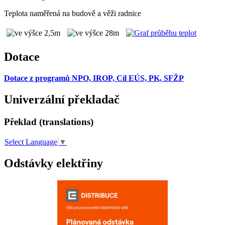
Teplota naměřená na budově a věži radnice
Dotace
Dotace z programů NPO, IROP, Cíl EÚS, PK, SFŽP
Univerzální překladač
Překlad (translations)
Select Language
▼
Odstávky elektřiny