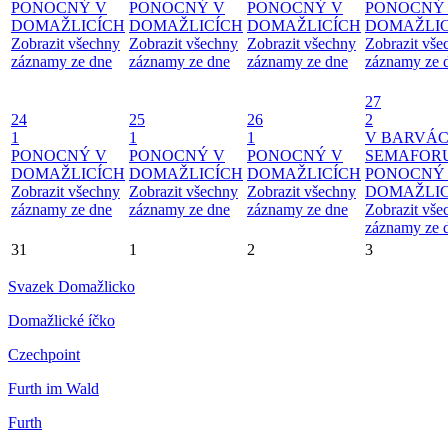
PONOCNÝ V
PONOCNÝ V
PONOCNÝ V
PONOCNÝ
DOMAŽLICÍCH
DOMAŽLICÍCH
DOMAŽLICÍCH
DOMAŽLIC
Zobrazit všechny
Zobrazit všechny
Zobrazit všechny
Zobrazit vše
záznamy ze dne
záznamy ze dne
záznamy ze dne
záznamy ze 
27
24
25
26
2
1
1
1
V BARVÁ
PONOCNÝ V
PONOCNÝ V
PONOCNÝ V
SEMAFOR
DOMAŽLICÍCH
DOMAŽLICÍCH
DOMAŽLICÍCH
PONOCNÝ
Zobrazit všechny
Zobrazit všechny
Zobrazit všechny
DOMAŽLIC
záznamy ze dne
záznamy ze dne
záznamy ze dne
Zobrazit vše
záznamy ze 
31
1
2
3
Svazek Domažlicko
Domažlické íčko
Czechpoint
Furth im Wald
Furth