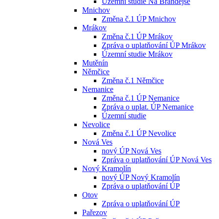
Územní studie Na Brandejse
Mnichov
Změna č.1 ÚP Mnichov
Mrákov
Změna č.1 ÚP Mrákov
Zpráva o uplatňování ÚP Mrákov
Územní studie Mrákov
Mutěnín
Němčice
Změna č.1 Němčice
Nemanice
Změna č.1 ÚP Nemanice
Zpráva o uplat. ÚP Nemanice
Územní studie
Nevolice
Změna č.1 ÚP Nevolice
Nová Ves
nový ÚP Nová Ves
Zpráva o uplatňování ÚP Nová Ves
Nový Kramolín
nový ÚP Nový Kramolín
Zpráva o uplatňování ÚP
Otov
Zpráva o uplatňování ÚP
Pařezov