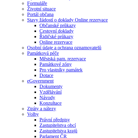
Formuláře
Životní situace
Portál občana
Stavy žádostí o doklady Online rezervace
Občanské průkazy
Cestovní doklady
Řidičské průkazy
Online rezervace
Osobní údaje a ochrana oznamovatelů
Památková péče
Městská pam. rezervace
Památkové zóny
Pro vlastníky památek
Dotace
eGovernment
Dokumenty
Vzdělávání
Návody
Konzultace
Ztráty a nálezy
Volby
Právní předpisy
Zastupitelstva obcí
Zastupitelstva krajů
Parlament ČR