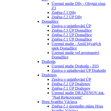
Územní studie Díly - Obytná zóna
Z3
Změna č.1 Díly
Změna č.2 ÚP Díly
Domažlice
Zpráva o uplatňování ÚP
Změna č.3 ÚP Domažlice
Změna č.2 ÚP Domažlice
Změna č.1 ÚP Domažlice
Územní studie - Areál bývalých
jatek Domažlice
Územní studie veř.prostranství
Domažlice
Drahotín
Územní studie Drahotín - Z03
Zpráva o uplatňování ÚP Drahotín
Draženov
Zpráva o uplatňování ÚP
Změna č.2 ÚP Draženov
Změna č.1 ÚP Draženov
Územní studie DRAŽENOV-lok.
"Nad Rejkovicemi"
Hora Svatého Václava
Změna č.1 územního plánu Hora
Svatého Václava