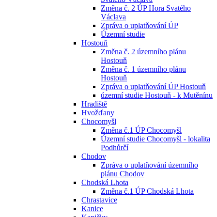
Změna č. 2 ÚP Hora Svatého
Václava
Zpráva o uplatňování ÚP
Územní studie
Hostouň
Změna č. 2 územního plánu
Hostouň
Změna č. 1 územního plánu
Hostouň
Zpráva o uplatňování ÚP Hostouň
územní studie Hostouň - k Mutěnínu
Hradiště
Hvožďany
Chocomyšl
Změna č.1 ÚP Chocomyšl
Územní studie Chocomyšl - lokalita
Podhůrčí
Chodov
Zpráva o uplatňování územního
plánu Chodov
Chodská Lhota
Změna č.1 ÚP Chodská Lhota
Chrastavice
Kanice