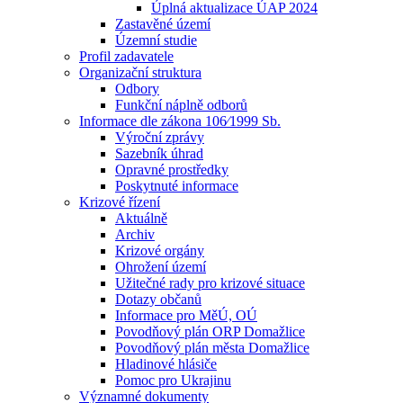
Úplná aktualizace ÚAP 2024
Zastavěné území
Územní studie
Profil zadavatele
Organizační struktura
Odbory
Funkční náplně odborů
Informace dle zákona 106⁄1999 Sb.
Výroční zprávy
Sazebník úhrad
Opravné prostředky
Poskytnuté informace
Krizové řízení
Aktuálně
Archiv
Krizové orgány
Ohrožení území
Užitečné rady pro krizové situace
Dotazy občanů
Informace pro MěÚ, OÚ
Povodňový plán ORP Domažlice
Povodňový plán města Domažlice
Hladinové hlásiče
Pomoc pro Ukrajinu
Významné dokumenty