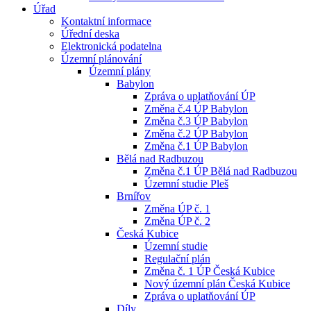
Úřad
Kontaktní informace
Úřední deska
Elektronická podatelna
Územní plánování
Územní plány
Babylon
Zpráva o uplatňování ÚP
Změna č.4 ÚP Babylon
Změna č.3 ÚP Babylon
Změna č.2 ÚP Babylon
Změna č.1 ÚP Babylon
Bělá nad Radbuzou
Změna č.1 ÚP Bělá nad Radbuzou
Územní studie Pleš
Brnířov
Změna ÚP č. 1
Změna ÚP č. 2
Česká Kubice
Územní studie
Regulační plán
Změna č. 1 ÚP Česká Kubice
Nový územní plán Česká Kubice
Zpráva o uplatňování ÚP
Díly