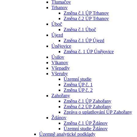
Tlumačov
Trhanov
Změna č.1 ÚP Trhanov
Změna č.2 ÚP Trhanov
Úboč
Změna č.1 Úboč
Újezd
Změna č.1 ÚP Újezd
Únějovice
Změna č. 1 ÚP Únějovice
Úsilov
Vlkanov
Všepadly
Všeruby
Územní studie
Změna ÚP č. 1
Změna ÚP č. 2
Zahořany
Změna č.1 ÚP Zahořany
Změna č.2 ÚP Zahořany
Zpráva o uplatňování ÚP Zahořany
Ždánov
Změna č.1 ÚP Ždánov
Územní studie Ždánov
Územně analytické podklady