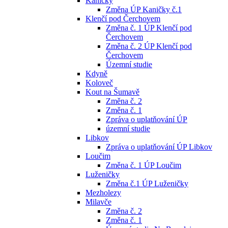
Kaničky
Změna ÚP Kaničky č.1
Klenčí pod Čerchovem
Změna č. 1 ÚP Klenčí pod
Čerchovem
Změna č. 2 ÚP Klenčí pod
Čerchovem
Územní studie
Kdyně
Koloveč
Kout na Šumavě
Změna č. 2
Změna č. 1
Zpráva o uplatňování ÚP
územní studie
Libkov
Zpráva o uplatňování ÚP Libkov
Loučim
Změna č. 1 ÚP Loučim
Luženičky
Změna č.1 ÚP Luženičky
Mezholezy
Milavče
Změna č. 2
Změna č. 1