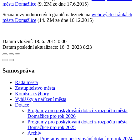
města Domažlice
(9. ZM ze dne 17.6.2015)
Seznam vyhodnocených grantů naleznete na
webových stránkách
města Domažlice
(14. ZM ze dne 16.12.2015)
Datum vložení:
18. 6. 2015 0:00
Datum poslední aktualizace:
16. 3. 2023 8:23
Samospráva
Rada města
Zastupitelstvo města
Komise a výbory
Vyhlášky a nařízení města
Dotace
Programy pro poskytování dotací z rozpočtu města
Domažlice pro rok 2026
Programy pro poskytování dotací z rozpočtu města
Domažlice pro rok 2025
Archiv
Programy pro poskytování dotací pro rok 2024