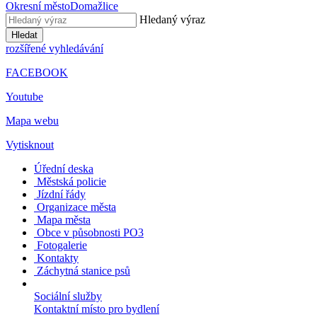
Okresní město
Domažlice
Hledaný výraz
Hledat
rozšířené vyhledávání
FACEBOOK
Youtube
Mapa webu
Vytisknout
Úřední deska
Městská policie
Jízdní řády
Organizace města
Mapa města
Obce v působnosti PO3
Fotogalerie
Kontakty
Záchytná stanice psů
Sociální služby
Kontaktní místo pro bydlení