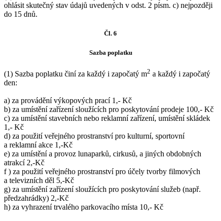
ohlásit skutečný stav údajů uvedených v odst. 2 písm. c) nejpozději
do 15 dnů.
Čl. 6
Sazba poplatku
2
(1) Sazba poplatku činí za každý i započatý m
a každý i započatý
den:
a) za provádění výkopových prací 1,- Kč
b) za umístění zařízení sloužících pro poskytování prodeje 100,- Kč
c) za umístění stavebních nebo reklamní zařízení, umístění skládek
1,- Kč
d) za použití veřejného prostranství pro kulturní, sportovní
a reklamní akce 1,-Kč
e) za umístění a provoz lunaparků, cirkusů, a jiných obdobných
atrakcí 2,-Kč
f ) za použití veřejného prostranství pro účely tvorby filmových
a televizních děl 5,-Kč
g) za umístění zařízení sloužících pro poskytování služeb (např.
předzahrádky) 2,-Kč
h) za vyhrazení trvalého parkovacího místa 10,- Kč