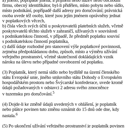
a) jméno, popřípadě jména, a příjmení nebo název nebo obchodní
firmu, obecný identifikátor, byl-li přidělen, místo pobytu nebo sídlo,
místo podnikání, popřípadě další adresy pro doručování; právnická
osoba uvede též osoby, které jsou jejím jménem oprávněny jednat
v poplatkových věcech,
b) čísla všech svých účtů u poskytovatelů platebních služeb, včetně
poskytovatelů těchto služeb v zahraničí, užívaných v souvislosti
s podnikatelskou činností, v případě, že předmět poplatku souvisí
s podnikatelskou činností poplatníka,
c) další údaje rozhodné pro stanovení výše poplatkové povinnosti,
zejména předpokládanou dobu, způsob, místo a výměru užívání
veřejného prostranství, včetně skutečností dokládajících vznik
nároku na úlevu nebo případné osvobození od poplatku.
(3) Poplatník, který nemá sídlo nebo bydliště na území členského
státu Evropské unie, jiného smluvního státu Dohody o Evropském
hospodářském prostoru nebo Švýcarské konfederace, uvede kromě
údajů požadovaných v odstavci 2 adresu svého zmocněnce
5
v tuzemsku pro doručování.
(4) Dojde-li ke změně údajů uvedených v ohlášení, je poplatník
nebo plátce povinen tuto změnu oznámit do 15 dnů ode dne, kdy
6
nastala.
(5) Po ukončení užívání veřejného prostranství je poplatník povinen