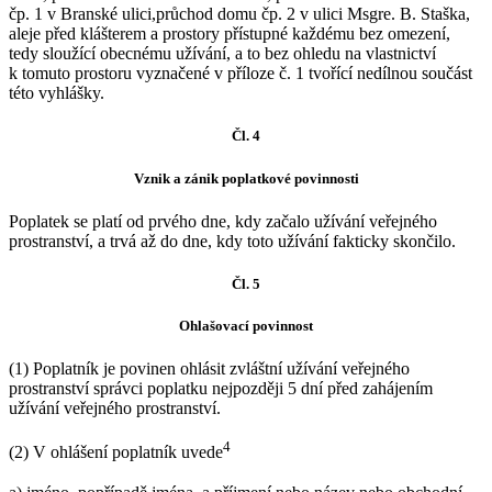
čp. 1 v Branské ulici,průchod domu čp. 2 v ulici Msgre. B. Staška,
aleje před klášterem a prostory přístupné každému bez omezení,
tedy sloužící obecnému užívání, a to bez ohledu na vlastnictví
k tomuto prostoru vyznačené v příloze č. 1 tvořící nedílnou součást
této vyhlášky.
Čl. 4
Vznik a zánik poplatkové povinnosti
Poplatek se platí od prvého dne, kdy začalo užívání veřejného
prostranství, a trvá až do dne, kdy toto užívání fakticky skončilo.
Čl. 5
Ohlašovací povinnost
(1) Poplatník je povinen ohlásit zvláštní užívání veřejného
prostranství správci poplatku nejpozději 5 dní před zahájením
užívání veřejného prostranství.
4
(2) V ohlášení poplatník uvede