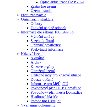
Úplná aktualizace ÚAP 2024
Zastavěné území
Územní studie
Profil zadavatele
Organizační struktura
Odbory
Funkční náplně odborů
Informace dle zákona 106⁄1999 Sb.
Výroční zprávy
Sazebník úhrad
Opravné prostředky
Poskytnuté informace
Krizové řízení
Aktuálně
Archiv
Krizové orgány
Ohrožení území
Užitečné rady pro krizové situace
Dotazy občanů
Informace pro MěÚ, OÚ
Povodňový plán ORP Domažlice
Povodňový plán města Domažlice
Hladinové hlásiče
Pomoc pro Ukrajinu
Významné dokumenty