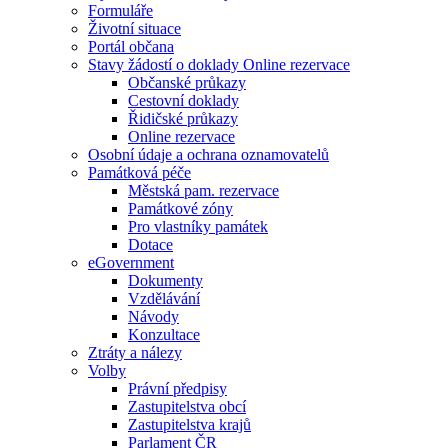
Formuláře
Životní situace
Portál občana
Stavy žádostí o doklady Online rezervace
Občanské průkazy
Cestovní doklady
Řidičské průkazy
Online rezervace
Osobní údaje a ochrana oznamovatelů
Památková péče
Městská pam. rezervace
Památkové zóny
Pro vlastníky památek
Dotace
eGovernment
Dokumenty
Vzdělávání
Návody
Konzultace
Ztráty a nálezy
Volby
Právní předpisy
Zastupitelstva obcí
Zastupitelstva krajů
Parlament ČR