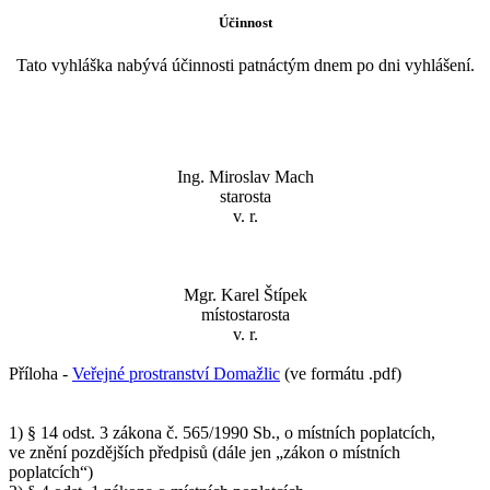
Účinnost
Tato vyhláška nabývá účinnosti patnáctým dnem po dni vyhlášení.
Ing. Miroslav Mach
starosta
v. r.
Mgr. Karel Štípek
místostarosta
v. r.
Příloha -
Veřejné prostranství Domažlic
(ve formátu .pdf)
1) § 14 odst. 3 zákona č. 565/1990 Sb., o místních poplatcích,
ve znění pozdějších předpisů (dále jen „zákon o místních
poplatcích“)