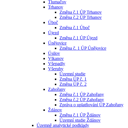
Tlumačov
Trhanov
Změna č.1 ÚP Trhanov
Změna č.2 ÚP Trhanov
Úboč
Změna č.1 Úboč
Újezd
Změna č.1 ÚP Újezd
Únějovice
Změna č. 1 ÚP Únějovice
Úsilov
Vlkanov
Všepadly
Všeruby
Územní studie
Změna ÚP č. 1
Změna ÚP č. 2
Zahořany
Změna č.1 ÚP Zahořany
Změna č.2 ÚP Zahořany
Zpráva o uplatňování ÚP Zahořany
Ždánov
Změna č.1 ÚP Ždánov
Územní studie Ždánov
Územně analytické podklady