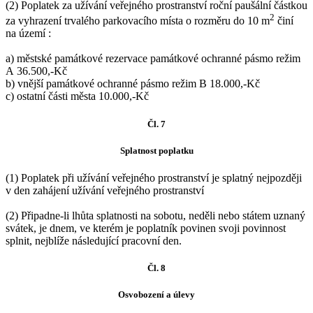
(2) Poplatek za užívání veřejného prostranství roční paušální částkou
2
za vyhrazení trvalého parkovacího místa o rozměru do 10 m
činí
na území :
a) městské památkové rezervace památkové ochranné pásmo režim
A 36.500,-Kč
b) vnější památkové ochranné pásmo režim B 18.000,-Kč
c) ostatní části města 10.000,-Kč
Čl. 7
Splatnost poplatku
(1) Poplatek při užívání veřejného prostranství je splatný nejpozději
v den zahájení užívání veřejného prostranství
(2) Připadne-li lhůta splatnosti na sobotu, neděli nebo státem uznaný
svátek, je dnem, ve kterém je poplatník povinen svoji povinnost
splnit, nejblíže následující pracovní den.
Čl. 8
Osvobození a úlevy