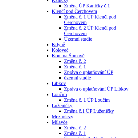
Kaničky
Změna ÚP Kaničky č.1
Klenčí pod Čerchovem
Změna č. 1 ÚP Klenčí pod
Čerchovem
Změna č. 2 ÚP Klenčí pod
Čerchovem
Územní studie
Kdyně
Koloveč
Kout na Šumavě
Změna č. 2
Změna č. 1
Zpráva o uplatňování ÚP
územní studie
Libkov
Zpráva o uplatňování ÚP Libkov
Loučim
Změna č. 1 ÚP Loučim
Luženičky
Změna č.1 ÚP Luženičky
Mezholezy
Milavče
Změna č. 2
Změna č. 1