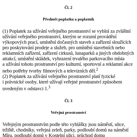
Čl. 2
Předmět poplatku a poplatník
(1) Poplatek za užívání veřejného prostranství se vybírá za zvláštní
užívání veřejného prostranství, kterým se rozumí provádění
výkopových prací, umístění dočasných staveb a zařízení sloužících
pro poskytování prodeje a služeb, pro umístění stavebních nebo
reklamních zařízení, zařízení cirkusů, lunaparků a jiných obdobných
atrakcí, umístění skládek, vyhrazení trvalého parkovacího místa
a užívání tohoto prostranství pro kulturní, sportovní a reklamní akce
2
nebo potřeby tvorby filmových a televizních děl.
(2) Poplatek za užívání veřejného prostranství platí fyzické
i právnické osoby, které užívají veřejné prostranství způsobem
3
uvedeným v odstavci 1.
Čl. 3
Veřejná prostranství
Veřejným prostranstvím podle této vyhlášky jsou náměstí, ulice,
tržiště, chodníky, veřejná zeleň, parky, podloubí domů na náměstí
Míru, podloubí domů v Kostelní ulici, průchod domu