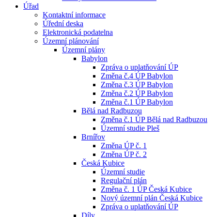
Úřad
Kontaktní informace
Úřední deska
Elektronická podatelna
Územní plánování
Územní plány
Babylon
Zpráva o uplatňování ÚP
Změna č.4 ÚP Babylon
Změna č.3 ÚP Babylon
Změna č.2 ÚP Babylon
Změna č.1 ÚP Babylon
Bělá nad Radbuzou
Změna č.1 ÚP Bělá nad Radbuzou
Územní studie Pleš
Brnířov
Změna ÚP č. 1
Změna ÚP č. 2
Česká Kubice
Územní studie
Regulační plán
Změna č. 1 ÚP Česká Kubice
Nový územní plán Česká Kubice
Zpráva o uplatňování ÚP
Díly