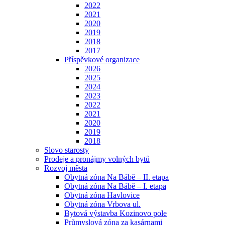
2022
2021
2020
2019
2018
2017
Příspěvkové organizace
2026
2025
2024
2023
2022
2021
2020
2019
2018
Slovo starosty
Prodeje a pronájmy volných bytů
Rozvoj města
Obytná zóna Na Bábě – II. etapa
Obytná zóna Na Bábě – I. etapa
Obytná zóna Havlovice
Obytná zóna Vrbova ul.
Bytová výstavba Kozinovo pole
Průmyslová zóna za kasárnami