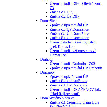
Územní studie Díly - Obytná zóna
Z3
Změna č.1 Díly
Změna č.2 ÚP Díly
Domažlice
Zpráva o uplatňování ÚP
Změna č.3 ÚP Domažlice
Změna č.2 ÚP Domažlice
Změna č.1 ÚP Domažlice
Územní studie - Areál bývalých
jatek Domažlice
Územní studie veř.prostranství
Domažlice
Drahotín
Územní studie Drahotín - Z03
Zpráva o uplatňování ÚP Drahotín
Draženov
Zpráva o uplatňování ÚP
Změna č.2 ÚP Draženov
Změna č.1 ÚP Draženov
Územní studie DRAŽENOV-lok.
"Nad Rejkovicemi"
Hora Svatého Václava
Změna č.1 územního plánu Hora
Svatého Václava