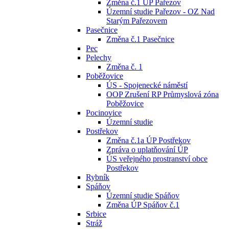
Změna č.1 ÚP Pařezov
Územní studie Pařezov - OZ Nad
Starým Pařezovem
Pasečnice
Změna č.1 Pasečnice
Pec
Pelechy
Změna č. 1
Poběžovice
ÚS - Spojenecké náměstí
OOP Zrušení RP Průmyslová zóna
Poběžovice
Pocinovice
Územní studie
Postřekov
Změna č.1a ÚP Postřekov
Zpráva o uplatňování ÚP
ÚS veřejného prostranství obce
Postřekov
Rybník
Spáňov
Územní studie Spáňov
Změna ÚP Spáňov č.1
Srbice
Stráž