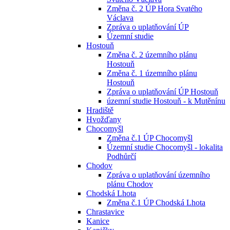
Změna č. 2 ÚP Hora Svatého
Václava
Zpráva o uplatňování ÚP
Územní studie
Hostouň
Změna č. 2 územního plánu
Hostouň
Změna č. 1 územního plánu
Hostouň
Zpráva o uplatňování ÚP Hostouň
územní studie Hostouň - k Mutěnínu
Hradiště
Hvožďany
Chocomyšl
Změna č.1 ÚP Chocomyšl
Územní studie Chocomyšl - lokalita
Podhůrčí
Chodov
Zpráva o uplatňování územního
plánu Chodov
Chodská Lhota
Změna č.1 ÚP Chodská Lhota
Chrastavice
Kanice