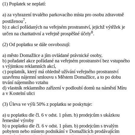
(1) Poplatek se neplatí:
a) za vyhrazení trvalého parkovacího místa pro osobu zdravotně
7
postiženou
,
b) z akcí pořádaných na veřejném prostranství, jejichž výtěžek je
8
určen na charitativní a veřejně prospěšné účely
.
(2) Od poplatku se dále osvobozují:
a) město Domažlice a jím ovládané právnické osoby,
b) pořadatel akce pořádané na veřejném prostranství bez vstupného
s výjimkou reklamních akcí,
c) poplatník, který má ohledně užívání veřejného prostranství
uzavřenu nájemní smlouvu s Městem Domažlice, a to po dobu
trvání nájemního vztahu
d) vlastník reklamního zařízení v podloubí domů na náměstí Míru
a v Kostelní ulici
(3) Úleva ve výši 50% z poplatku se poskytuje:
a) u poplatku dle čl. 6 v odst. 1 písm. b) prodejcům s ukázkou
řemeslné výroby
b) u poplatku dle čl. 6 v odst. 1 písm. b) prodejcům s trvalým
pobytem nebo místem podnikání v Domažlicích prodávajícím