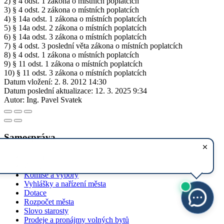
2) § 4 odst. 1 zákona o místních poplatcích
3) § 4 odst. 2 zákona o místních poplatcích
4) § 14a odst. 1 zákona o místních poplatcích
5) § 14a odst. 2 zákona o místních poplatcích
6) § 14a odst. 3 zákona o místních poplatcích
7) § 4 odst. 3 poslední věta zákona o místních poplatcích
8) § 4 odst. 1 zákona o místních poplatcích
9) § 11 odst. 1 zákona o místních poplatcích
10) § 11 odst. 3 zákona o místních poplatcích
Datum vložení:
2. 8. 2012 14:30
Datum poslední aktualizace:
12. 3. 2025 9:34
Autor:
Ing. Pavel Svatek
Samospráva
Rada města
Zastupitelstvo města
Komise a výbory
Vyhlášky a nařízení města
Dotace
Rozpočet města
Slovo starosty
Prodeje a pronájmy volných bytů