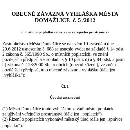
OBECNĚ ZÁVAZNÁ VYHLÁŠKA MĚSTA
DOMAŽLICE č. 5 /2012
o místním poplatku za užívání veřejného prostranství
Zastupitelstvo Města Domažlice se na svém 19. zasedání dne
20.6.2012 usnesením č. 688 se usneslo vydat na základě § 14 odst.
2 zákona č. 565/1990 Sb., o místních poplatcích, ve znění
pozdějších předpisů a v souladu s § 10 písm. d) a § 84 odst. 2 písm.
h) zákona č. 128/2000 Sb., o obcích (obecní zřízení), ve znění
pozdějších předpisů, tuto obecně závaznou vyhlášku (dále jen
„vyhláška“):
Čl. 1
Úvodní ustanovení
(1) Město Domažlice touto vyhláškou zavádí místní poplatek
za užívání veřejného prostranství (dále jen „poplatek“).
(2) Řízení o poplatcích vykonává městský úřad (dále jen „správce
1
poplatku“).