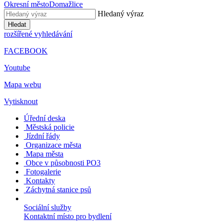
Okresní město
Domažlice
Hledaný výraz
Hledat
rozšířené vyhledávání
FACEBOOK
Youtube
Mapa webu
Vytisknout
Úřední deska
Městská policie
Jízdní řády
Organizace města
Mapa města
Obce v působnosti PO3
Fotogalerie
Kontakty
Záchytná stanice psů
Sociální služby
Kontaktní místo pro bydlení