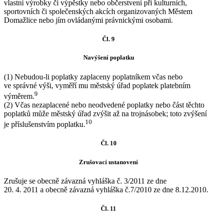
vlastní výrobky či výpěstky nebo občerstvení při kulturních,
sportovních či společenských akcích organizovaných Městem
Domažlice nebo jím ovládanými právnickými osobami.
Čl. 9
Navýšení poplatku
(1) Nebudou-li poplatky zaplaceny poplatníkem včas nebo
ve správné výši, vyměří mu městský úřad poplatek platebním
9
výměrem.
(2) Včas nezaplacené nebo neodvedené poplatky nebo část těchto
poplatků může městský úřad zvýšit až na trojnásobek; toto zvýšení
10
je příslušenstvím poplatku.
Čl. 10
Zrušovací ustanovení
Zrušuje se obecně závazná vyhláška č. 3/2011 ze dne
20. 4. 2011 a obecně závazná vyhláška č.7/2010 ze dne 8.12.2010.
Čl. 11