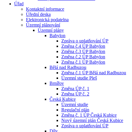
Úřad
Kontaktní informace
Úřední deska
Elektronická podatelna
Územní plánování
Územní plány
Babylon
Zpráva o uplatňování ÚP
Změna č.4 ÚP Babylon
Změna č.3 ÚP Babylon
Změna č.2 ÚP Babylon
Změna č.1 ÚP Babylon
Bělá nad Radbuzou
Změna č.1 ÚP Bělá nad Radbuzou
Územní studie Pleš
Brnířov
Změna ÚP č. 1
Změna ÚP č. 2
Česká Kubice
Územní studie
Regulační plán
Změna č. 1 ÚP Česká Kubice
Nový územní plán Česká Kubice
Zpráva o uplatňování ÚP
Díly