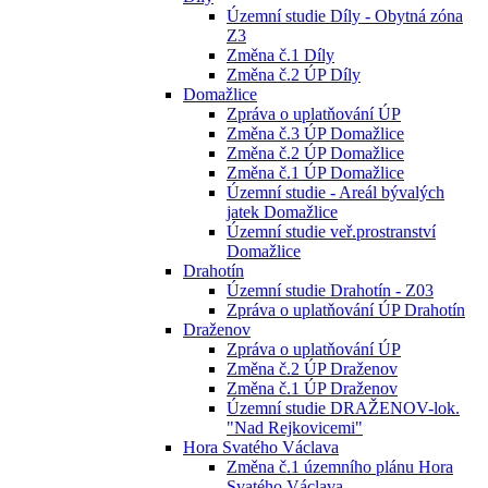
Územní studie Díly - Obytná zóna
Z3
Změna č.1 Díly
Změna č.2 ÚP Díly
Domažlice
Zpráva o uplatňování ÚP
Změna č.3 ÚP Domažlice
Změna č.2 ÚP Domažlice
Změna č.1 ÚP Domažlice
Územní studie - Areál bývalých
jatek Domažlice
Územní studie veř.prostranství
Domažlice
Drahotín
Územní studie Drahotín - Z03
Zpráva o uplatňování ÚP Drahotín
Draženov
Zpráva o uplatňování ÚP
Změna č.2 ÚP Draženov
Změna č.1 ÚP Draženov
Územní studie DRAŽENOV-lok.
"Nad Rejkovicemi"
Hora Svatého Václava
Změna č.1 územního plánu Hora
Svatého Václava