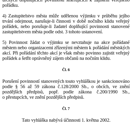
pořádku.
4) Zastupitelstvo města může udělenou výjimku v průběhu jejího
trvání odejmout, narušuje-li činnosti v době nočního klidu veřejný
pořádek, nebo porušuje-li žadatel doplňující povinnosti stanovené
zastupitelstvem města podle odst. 3 tohoto ustanovení.
5) Povinnost žádat o výjimku se nevztahuje na akce pořádané
městem nebo organizacemi zřízenými městem k pořádání městských
akcí. Při pořádání těchto akcí je však město povinno zajistit veřejný
pořádek a šetřit oprávněný zájem občanů na nočním klidu.
Čl. 6
Porušení povinností stanovených touto vyhláškou je sankcionováno
podle § 56 až 59 zákona č.128/2000 Sb., o obcích, ve znění
pozdějších předpisů, popř. podle zákona č.200/1990 Sb.,
o přestupcích, ve znění pozdějších předpisů.
Čl. 7
Tato vyhláška nabývá účinnosti 1. května 2002.