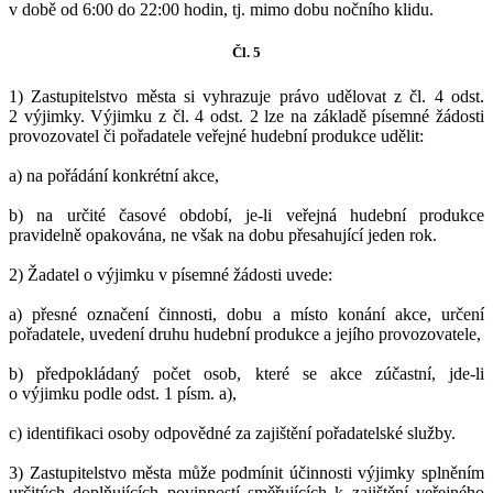
v době od 6:00 do 22:00 hodin, tj. mimo dobu nočního klidu.
Čl. 5
1) Zastupitelstvo města si vyhrazuje právo udělovat z čl. 4 odst.
2 výjimky. Výjimku z čl. 4 odst. 2 lze na základě písemné žádosti
provozovatel či pořadatele veřejné hudební produkce udělit:
a) na pořádání konkrétní akce,
b) na určité časové období, je-li veřejná hudební produkce
pravidelně opakována, ne však na dobu přesahující jeden rok.
2) Žadatel o výjimku v písemné žádosti uvede:
a) přesné označení činnosti, dobu a místo konání akce, určení
pořadatele, uvedení druhu hudební produkce a jejího provozovatele,
b) předpokládaný počet osob, které se akce zúčastní, jde-li
o výjimku podle odst. 1 písm. a),
c) identifikaci osoby odpovědné za zajištění pořadatelské služby.
3) Zastupitelstvo města může podmínit účinnosti výjimky splněním
určitých doplňujících povinností směřujících k zajištění veřejného