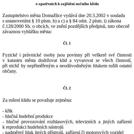
o opatřeních k zajištění nočního klidu
Zastupitelstvo města Domažlice vydává dne 20.3.2002 v souladu
s ustanoveními § 10 písm. b) a c) a § 84 odst. 2 písm. i) zákona
č.128/2000 Sb. o obcích, ve znění pozdějších předpisů, tuto obecně
závaznou vyhlášku města:
Čl. 1
Fyzické i právnické osoby jsou povinny při veškeré své činnosti
v katastru města dodržovat klid a vyvarovat se všech činností,
při nichž by nepřiměřeným a neodůvodněným hlukem rušili ostatní
občany.
Čl. 2
Za rušení klidu se považuje zejména:
- křik
- hlučná hudební produkce
- hlučné provozování rozhlasových, televizních a jiných zařízení
k reprodukci hudebních nástrojů
- nadměrný hluk jiných přístrojů, zařízení či motorových vozidel