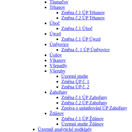
Tlumačov
Trhanov
Změna č.1 ÚP Trhanov
Změna č.2 ÚP Trhanov
Úboč
Změna č.1 Úboč
Újezd
Změna č.1 ÚP Újezd
Únějovice
Změna č. 1 ÚP Únějovice
Úsilov
Vlkanov
Všepadly
Všeruby
Územní studie
Změna ÚP č. 1
Změna ÚP č. 2
Zahořany
Změna č.1 ÚP Zahořany
Změna č.2 ÚP Zahořany
Zpráva o uplatňování ÚP Zahořany
Ždánov
Změna č.1 ÚP Ždánov
Územní studie Ždánov
Územně analytické podklady