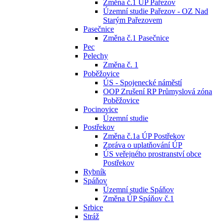
Změna č.1 ÚP Pařezov
Územní studie Pařezov - OZ Nad
Starým Pařezovem
Pasečnice
Změna č.1 Pasečnice
Pec
Pelechy
Změna č. 1
Poběžovice
ÚS - Spojenecké náměstí
OOP Zrušení RP Průmyslová zóna
Poběžovice
Pocinovice
Územní studie
Postřekov
Změna č.1a ÚP Postřekov
Zpráva o uplatňování ÚP
ÚS veřejného prostranství obce
Postřekov
Rybník
Spáňov
Územní studie Spáňov
Změna ÚP Spáňov č.1
Srbice
Stráž