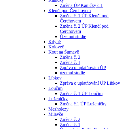
Kaničky
Změna ÚP Kaničky č.1
Klenčí pod Čerchovem
Změna č. 1 ÚP Klenčí pod
Čerchovem
Změna č. 2 ÚP Klenčí pod
Čerchovem
Územní studie
Kdyně
Koloveč
Kout na Šumavě
Změna č. 2
Změna č. 1
Zpráva o uplatňování ÚP
územní studie
Libkov
Zpráva o uplatňování ÚP Libkov
Loučim
Změna č. 1 ÚP Loučim
Luženičky
Změna č.1 ÚP Luženičky
Mezholezy
Milavče
Změna č. 2
Změna č. 1