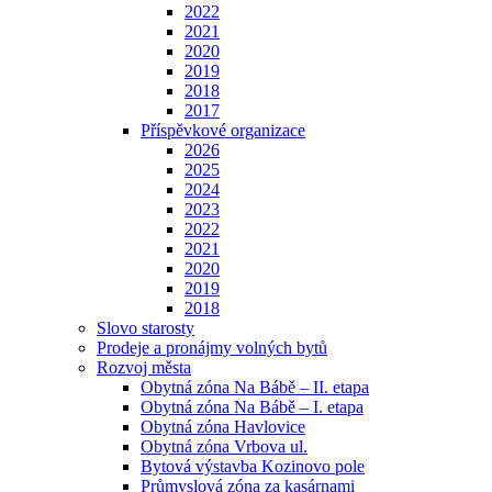
2022
2021
2020
2019
2018
2017
Příspěvkové organizace
2026
2025
2024
2023
2022
2021
2020
2019
2018
Slovo starosty
Prodeje a pronájmy volných bytů
Rozvoj města
Obytná zóna Na Bábě – II. etapa
Obytná zóna Na Bábě – I. etapa
Obytná zóna Havlovice
Obytná zóna Vrbova ul.
Bytová výstavba Kozinovo pole
Průmyslová zóna za kasárnami