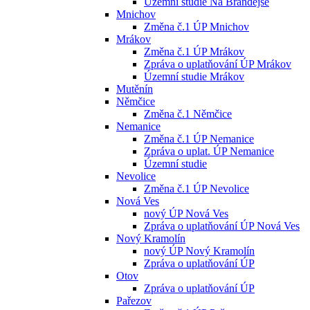
Územní studie Na Brandejse
Mnichov
Změna č.1 ÚP Mnichov
Mrákov
Změna č.1 ÚP Mrákov
Zpráva o uplatňování ÚP Mrákov
Územní studie Mrákov
Mutěnín
Němčice
Změna č.1 Němčice
Nemanice
Změna č.1 ÚP Nemanice
Zpráva o uplat. ÚP Nemanice
Územní studie
Nevolice
Změna č.1 ÚP Nevolice
Nová Ves
nový ÚP Nová Ves
Zpráva o uplatňování ÚP Nová Ves
Nový Kramolín
nový ÚP Nový Kramolín
Zpráva o uplatňování ÚP
Otov
Zpráva o uplatňování ÚP
Pařezov