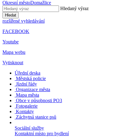
Okresní město
Domažlice
Hledaný výraz
Hledat
rozšířené vyhledávání
FACEBOOK
Youtube
Mapa webu
Vytisknout
Úřední deska
Městská policie
Jízdní řády
Organizace města
Mapa města
Obce v působnosti PO3
Fotogalerie
Kontakty
Záchytná stanice psů
Sociální služby
Kontaktní místo pro bydlení