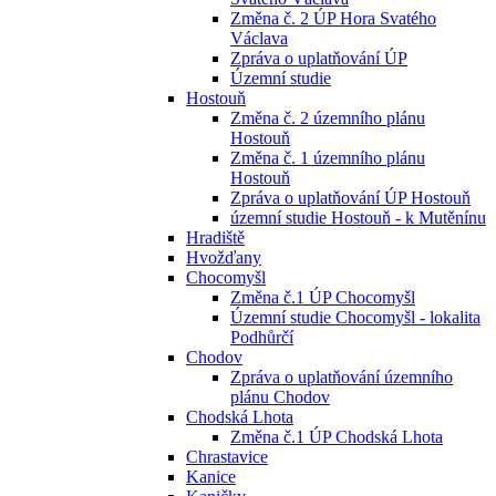
Změna č. 2 ÚP Hora Svatého
Václava
Zpráva o uplatňování ÚP
Územní studie
Hostouň
Změna č. 2 územního plánu
Hostouň
Změna č. 1 územního plánu
Hostouň
Zpráva o uplatňování ÚP Hostouň
územní studie Hostouň - k Mutěnínu
Hradiště
Hvožďany
Chocomyšl
Změna č.1 ÚP Chocomyšl
Územní studie Chocomyšl - lokalita
Podhůrčí
Chodov
Zpráva o uplatňování územního
plánu Chodov
Chodská Lhota
Změna č.1 ÚP Chodská Lhota
Chrastavice
Kanice