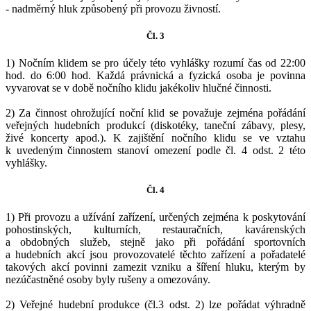
- nadměrný hluk způsobený při provozu živností.
Čl. 3
1) Nočním klidem se pro účely této vyhlášky rozumí čas od 22:00
hod. do 6:00 hod. Každá právnická a fyzická osoba je povinna
vyvarovat se v době nočního klidu jakékoliv hlučné činnosti.
2) Za činnost ohrožující noční klid se považuje zejména pořádání
veřejných hudebních produkcí (diskotéky, taneční zábavy, plesy,
živé koncerty apod.). K zajištění nočního klidu se ve vztahu
k uvedeným činnostem stanoví omezení podle čl. 4 odst. 2 této
vyhlášky.
Čl. 4
1) Při provozu a užívání zařízení, určených zejména k poskytování
pohostinských, kulturních, restauračních, kavárenských
a obdobných služeb, stejně jako při pořádání sportovních
a hudebních akcí jsou provozovatelé těchto zařízení a pořadatelé
takových akcí povinni zamezit vzniku a šíření hluku, kterým by
nezúčastněné osoby byly rušeny a omezovány.
2) Veřejné hudební produkce (čl.3 odst. 2) lze pořádat výhradně