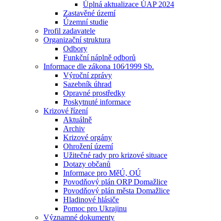
Úplná aktualizace ÚAP 2024
Zastavěné území
Územní studie
Profil zadavatele
Organizační struktura
Odbory
Funkční náplně odborů
Informace dle zákona 106⁄1999 Sb.
Výroční zprávy
Sazebník úhrad
Opravné prostředky
Poskytnuté informace
Krizové řízení
Aktuálně
Archiv
Krizové orgány
Ohrožení území
Užitečné rady pro krizové situace
Dotazy občanů
Informace pro MěÚ, OÚ
Povodňový plán ORP Domažlice
Povodňový plán města Domažlice
Hladinové hlásiče
Pomoc pro Ukrajinu
Významné dokumenty