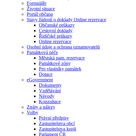
Formuláře
Životní situace
Portál občana
Stavy žádostí o doklady Online rezervace
Občanské průkazy
Cestovní doklady
Řidičské průkazy
Online rezervace
Osobní údaje a ochrana oznamovatelů
Památková péče
Městská pam. rezervace
Památkové zóny
Pro vlastníky památek
Dotace
eGovernment
Dokumenty
Vzdělávání
Návody
Konzultace
Ztráty a nálezy
Volby
Právní předpisy
Zastupitelstva obcí
Zastupitelstva krajů
Parlament ČR