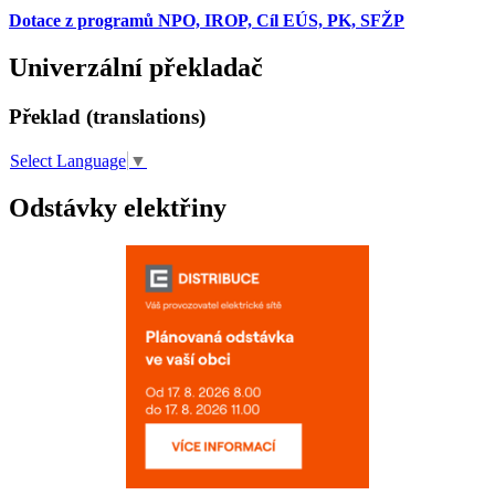
Dotace z programů NPO, IROP, Cíl EÚS, PK, SFŽP
Univerzální překladač
Překlad (translations)
Select Language
▼
Odstávky elektřiny