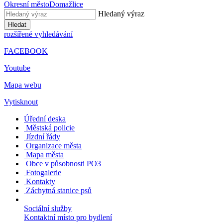
Okresní město
Domažlice
Hledaný výraz
Hledat
rozšířené vyhledávání
FACEBOOK
Youtube
Mapa webu
Vytisknout
Úřední deska
Městská policie
Jízdní řády
Organizace města
Mapa města
Obce v působnosti PO3
Fotogalerie
Kontakty
Záchytná stanice psů
Sociální služby
Kontaktní místo pro bydlení