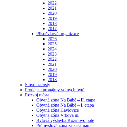
2022
2021
2020
2019
2018
2017
Příspěvkové organizace
2026
2025
2024
2023
2022
2021
2020
2019
2018
Slovo starosty
Prodeje a pronájmy volných bytů
Rozvoj města
Obytná zóna Na Bábě – II. etapa
Obytná zóna Na Bábě – I. etapa
Obytná zóna Havlovice
Obytná zóna Vrbova ul.
Bytová výstavba Kozinovo pole
Průmyslová zóna za kasárnami