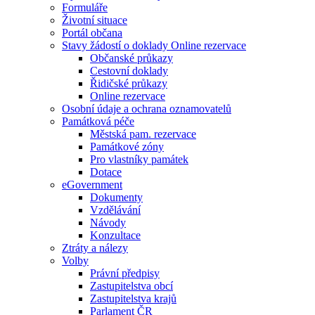
Formuláře
Životní situace
Portál občana
Stavy žádostí o doklady Online rezervace
Občanské průkazy
Cestovní doklady
Řidičské průkazy
Online rezervace
Osobní údaje a ochrana oznamovatelů
Památková péče
Městská pam. rezervace
Památkové zóny
Pro vlastníky památek
Dotace
eGovernment
Dokumenty
Vzdělávání
Návody
Konzultace
Ztráty a nálezy
Volby
Právní předpisy
Zastupitelstva obcí
Zastupitelstva krajů
Parlament ČR