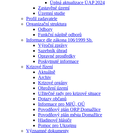
Úplná aktualizace ÚAP 2024
Zastavěné území
Územní studie
Profil zadavatele
Organizační struktura
Odbory
Funkční náplně odborů
Informace dle zákona 106⁄1999 Sb.
Výroční zprávy
Sazebník úhrad
Opravné prostředky
Poskytnuté informace
Krizové řízení
Aktuálně
Archiv
Krizové orgány
Ohrožení území
Užitečné rady pro krizové situace
Dotazy občanů
Informace pro MěÚ, OÚ
Povodňový plán ORP Domažlice
Povodňový plán města Domažlice
Hladinové hlásiče
Pomoc pro Ukrajinu
Významné dokumenty