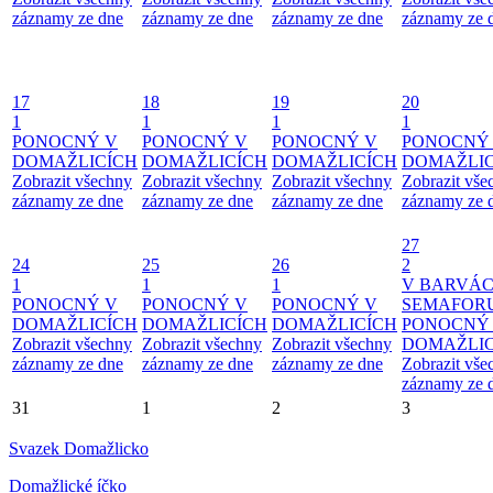
záznamy ze dne
záznamy ze dne
záznamy ze dne
záznamy ze 
17
18
19
20
1
1
1
1
PONOCNÝ V
PONOCNÝ V
PONOCNÝ V
PONOCNÝ
DOMAŽLICÍCH
DOMAŽLICÍCH
DOMAŽLICÍCH
DOMAŽLIC
Zobrazit všechny
Zobrazit všechny
Zobrazit všechny
Zobrazit vše
záznamy ze dne
záznamy ze dne
záznamy ze dne
záznamy ze 
27
24
25
26
2
1
1
1
V BARVÁ
PONOCNÝ V
PONOCNÝ V
PONOCNÝ V
SEMAFOR
DOMAŽLICÍCH
DOMAŽLICÍCH
DOMAŽLICÍCH
PONOCNÝ
Zobrazit všechny
Zobrazit všechny
Zobrazit všechny
DOMAŽLIC
záznamy ze dne
záznamy ze dne
záznamy ze dne
Zobrazit vše
záznamy ze 
31
1
2
3
Svazek Domažlicko
Domažlické íčko