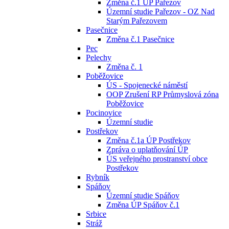
Změna č.1 ÚP Pařezov
Územní studie Pařezov - OZ Nad
Starým Pařezovem
Pasečnice
Změna č.1 Pasečnice
Pec
Pelechy
Změna č. 1
Poběžovice
ÚS - Spojenecké náměstí
OOP Zrušení RP Průmyslová zóna
Poběžovice
Pocinovice
Územní studie
Postřekov
Změna č.1a ÚP Postřekov
Zpráva o uplatňování ÚP
ÚS veřejného prostranství obce
Postřekov
Rybník
Spáňov
Územní studie Spáňov
Změna ÚP Spáňov č.1
Srbice
Stráž