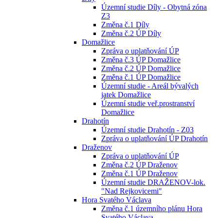
Územní studie Díly - Obytná zóna
Z3
Změna č.1 Díly
Změna č.2 ÚP Díly
Domažlice
Zpráva o uplatňování ÚP
Změna č.3 ÚP Domažlice
Změna č.2 ÚP Domažlice
Změna č.1 ÚP Domažlice
Územní studie - Areál bývalých
jatek Domažlice
Územní studie veř.prostranství
Domažlice
Drahotín
Územní studie Drahotín - Z03
Zpráva o uplatňování ÚP Drahotín
Draženov
Zpráva o uplatňování ÚP
Změna č.2 ÚP Draženov
Změna č.1 ÚP Draženov
Územní studie DRAŽENOV-lok.
"Nad Rejkovicemi"
Hora Svatého Václava
Změna č.1 územního plánu Hora
Svatého Václava