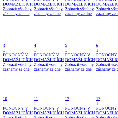
DOMAŽLICÍCH
DOMAŽLICÍCH
DOMAŽLICÍCH
DOMAŽLIC
Zobrazit všechny
Zobrazit všechny
Zobrazit všechny
Zobrazit vše
záznamy ze dne
záznamy ze dne
záznamy ze dne
záznamy ze 
3
4
5
6
1
1
1
1
PONOCNÝ V
PONOCNÝ V
PONOCNÝ V
PONOCNÝ
DOMAŽLICÍCH
DOMAŽLICÍCH
DOMAŽLICÍCH
DOMAŽLIC
Zobrazit všechny
Zobrazit všechny
Zobrazit všechny
Zobrazit vše
záznamy ze dne
záznamy ze dne
záznamy ze dne
záznamy ze 
10
11
12
13
1
1
1
1
PONOCNÝ V
PONOCNÝ V
PONOCNÝ V
PONOCNÝ
DOMAŽLICÍCH
DOMAŽLICÍCH
DOMAŽLICÍCH
DOMAŽLIC
Zobrazit všechny
Zobrazit všechny
Zobrazit všechny
Zobrazit vše