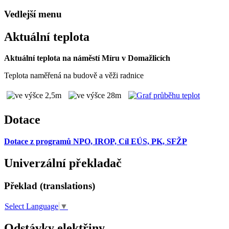
Vedlejší menu
Aktuální teplota
Aktuální teplota na náměstí Míru v Domažlicích
Teplota naměřená na budově a věži radnice
Dotace
Dotace z programů NPO, IROP, Cíl EÚS, PK, SFŽP
Univerzální překladač
Překlad (translations)
Select Language
▼
Odstávky elektřiny