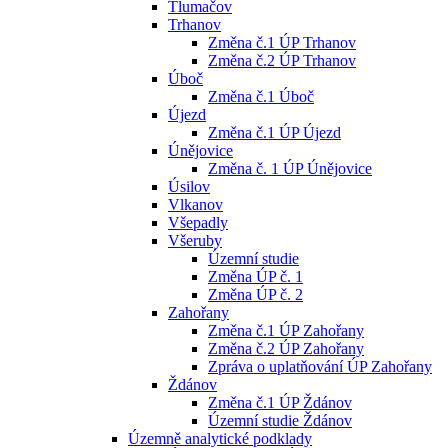
Tlumačov
Trhanov
Změna č.1 ÚP Trhanov
Změna č.2 ÚP Trhanov
Úboč
Změna č.1 Úboč
Újezd
Změna č.1 ÚP Újezd
Únějovice
Změna č. 1 ÚP Únějovice
Úsilov
Vlkanov
Všepadly
Všeruby
Územní studie
Změna ÚP č. 1
Změna ÚP č. 2
Zahořany
Změna č.1 ÚP Zahořany
Změna č.2 ÚP Zahořany
Zpráva o uplatňování ÚP Zahořany
Ždánov
Změna č.1 ÚP Ždánov
Územní studie Ždánov
Územně analytické podklady