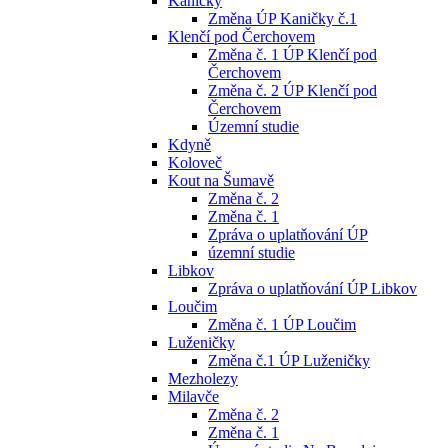
Kaničky
Změna ÚP Kaničky č.1
Klenčí pod Čerchovem
Změna č. 1 ÚP Klenčí pod
Čerchovem
Změna č. 2 ÚP Klenčí pod
Čerchovem
Územní studie
Kdyně
Koloveč
Kout na Šumavě
Změna č. 2
Změna č. 1
Zpráva o uplatňování ÚP
územní studie
Libkov
Zpráva o uplatňování ÚP Libkov
Loučim
Změna č. 1 ÚP Loučim
Luženičky
Změna č.1 ÚP Luženičky
Mezholezy
Milavče
Změna č. 2
Změna č. 1