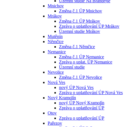
Územní studie Na Brandejse
Mnichov
Změna č.1 ÚP Mnichov
Mrákov
Změna č.1 ÚP Mrákov
Zpráva o uplatňování ÚP Mrákov
Územní studie Mrákov
Mutěnín
Němčice
Změna č.1 Němčice
Nemanice
Změna č.1 ÚP Nemanice
Zpráva o uplat. ÚP Nemanice
Územní studie
Nevolice
Změna č.1 ÚP Nevolice
Nová Ves
nový ÚP Nová Ves
Zpráva o uplatňování ÚP Nová Ves
Nový Kramolín
nový ÚP Nový Kramolín
Zpráva o uplatňování ÚP
Otov
Zpráva o uplatňování ÚP
Pařezov