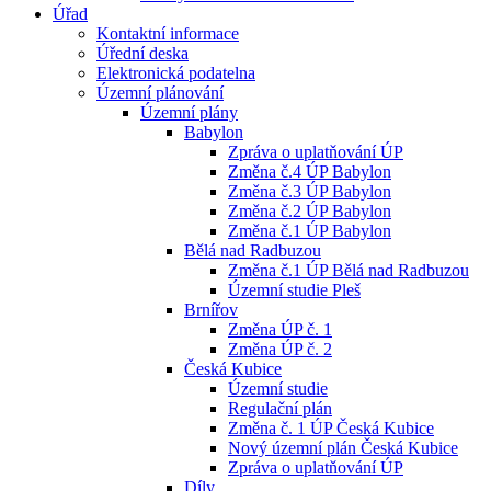
Úřad
Kontaktní informace
Úřední deska
Elektronická podatelna
Územní plánování
Územní plány
Babylon
Zpráva o uplatňování ÚP
Změna č.4 ÚP Babylon
Změna č.3 ÚP Babylon
Změna č.2 ÚP Babylon
Změna č.1 ÚP Babylon
Bělá nad Radbuzou
Změna č.1 ÚP Bělá nad Radbuzou
Územní studie Pleš
Brnířov
Změna ÚP č. 1
Změna ÚP č. 2
Česká Kubice
Územní studie
Regulační plán
Změna č. 1 ÚP Česká Kubice
Nový územní plán Česká Kubice
Zpráva o uplatňování ÚP
Díly