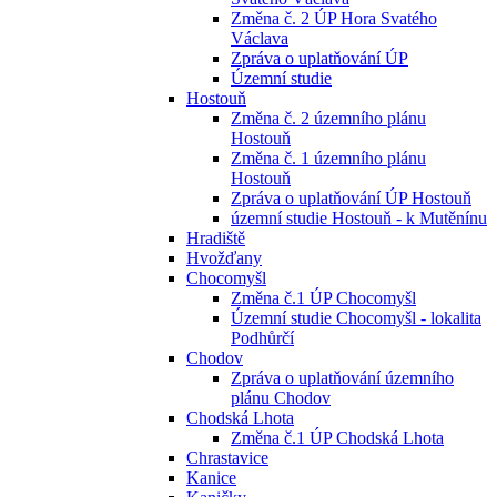
Změna č. 2 ÚP Hora Svatého
Václava
Zpráva o uplatňování ÚP
Územní studie
Hostouň
Změna č. 2 územního plánu
Hostouň
Změna č. 1 územního plánu
Hostouň
Zpráva o uplatňování ÚP Hostouň
územní studie Hostouň - k Mutěnínu
Hradiště
Hvožďany
Chocomyšl
Změna č.1 ÚP Chocomyšl
Územní studie Chocomyšl - lokalita
Podhůrčí
Chodov
Zpráva o uplatňování územního
plánu Chodov
Chodská Lhota
Změna č.1 ÚP Chodská Lhota
Chrastavice
Kanice