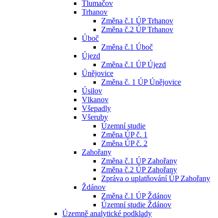
Tlumačov
Trhanov
Změna č.1 ÚP Trhanov
Změna č.2 ÚP Trhanov
Úboč
Změna č.1 Úboč
Újezd
Změna č.1 ÚP Újezd
Únějovice
Změna č. 1 ÚP Únějovice
Úsilov
Vlkanov
Všepadly
Všeruby
Územní studie
Změna ÚP č. 1
Změna ÚP č. 2
Zahořany
Změna č.1 ÚP Zahořany
Změna č.2 ÚP Zahořany
Zpráva o uplatňování ÚP Zahořany
Ždánov
Změna č.1 ÚP Ždánov
Územní studie Ždánov
Územně analytické podklady