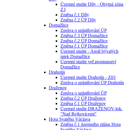
Územní studie Díly - Obytná zóna
Z3
Změna č.1 Díly
Změna č.2 ÚP Díly
Domažlice
Zpráva o uplatňování ÚP
Změna č.3 ÚP Domažlice
Změna č.2 ÚP Domažlice
Změna č.1 ÚP Domažlice
Územní studie - Areál bývalých
jatek Domažlice
Územní studie veř.prostranství
Domažlice
Drahotín
Územní studie Drahotín - Z03
Zpráva o uplatňování ÚP Drahotín
Draženov
Zpráva o uplatňování ÚP
Změna č.2 ÚP Draženov
Změna č.1 ÚP Draženov
Územní studie DRAŽENOV-lok.
"Nad Rejkovicemi"
Hora Svatého Václava
Změna č.1 územního plánu Hora
Svatého Václava