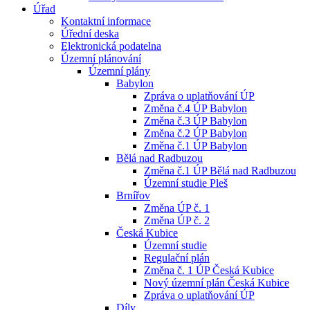
Úřad
Kontaktní informace
Úřední deska
Elektronická podatelna
Územní plánování
Územní plány
Babylon
Zpráva o uplatňování ÚP
Změna č.4 ÚP Babylon
Změna č.3 ÚP Babylon
Změna č.2 ÚP Babylon
Změna č.1 ÚP Babylon
Bělá nad Radbuzou
Změna č.1 ÚP Bělá nad Radbuzou
Územní studie Pleš
Brnířov
Změna ÚP č. 1
Změna ÚP č. 2
Česká Kubice
Územní studie
Regulační plán
Změna č. 1 ÚP Česká Kubice
Nový územní plán Česká Kubice
Zpráva o uplatňování ÚP
Díly