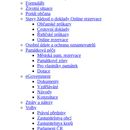
Formuláře
Životní situace
Portál občana
Stavy žádostí o doklady Online rezervace
Občanské průkazy
Cestovní doklady
Řidičské průkazy
Online rezervace
Osobní údaje a ochrana oznamovatelů
Památková péče
Městská pam. rezervace
Památkové zóny
Pro vlastníky památek
Dotace
eGovernment
Dokumenty
Vzdělávání
Návody
Konzultace
Ztráty a nálezy
Volby
Právní předpisy
Zastupitelstva obcí
Zastupitelstva krajů
Parlament ČR