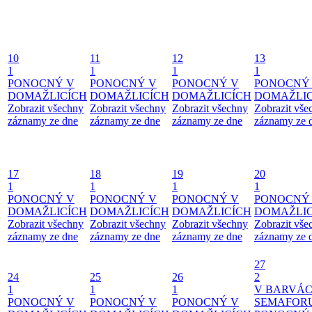
10
11
12
13
1
1
1
1
PONOCNÝ V
PONOCNÝ V
PONOCNÝ V
PONOCNÝ
DOMAŽLICÍCH
DOMAŽLICÍCH
DOMAŽLICÍCH
DOMAŽLIC
Zobrazit všechny
Zobrazit všechny
Zobrazit všechny
Zobrazit vše
záznamy ze dne
záznamy ze dne
záznamy ze dne
záznamy ze 
17
18
19
20
1
1
1
1
PONOCNÝ V
PONOCNÝ V
PONOCNÝ V
PONOCNÝ
DOMAŽLICÍCH
DOMAŽLICÍCH
DOMAŽLICÍCH
DOMAŽLIC
Zobrazit všechny
Zobrazit všechny
Zobrazit všechny
Zobrazit vše
záznamy ze dne
záznamy ze dne
záznamy ze dne
záznamy ze 
27
24
25
26
2
1
1
1
V BARVÁ
PONOCNÝ V
PONOCNÝ V
PONOCNÝ V
SEMAFOR