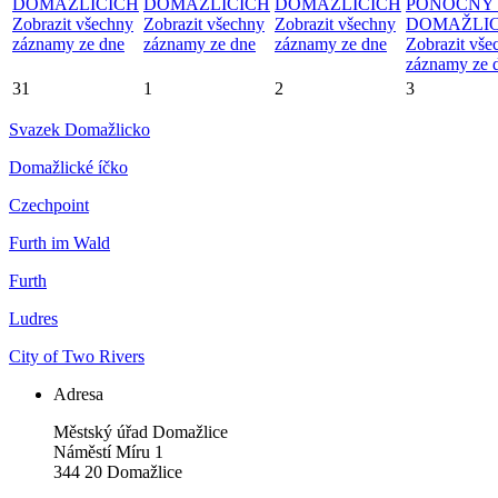
DOMAŽLICÍCH
DOMAŽLICÍCH
DOMAŽLICÍCH
PONOCNÝ
Zobrazit všechny
Zobrazit všechny
Zobrazit všechny
DOMAŽLIC
záznamy ze dne
záznamy ze dne
záznamy ze dne
Zobrazit vše
záznamy ze 
31
1
2
3
Svazek Domažlicko
Domažlické íčko
Czechpoint
Furth im Wald
Furth
Ludres
City of Two Rivers
Adresa
Městský úřad Domažlice
Náměstí Míru 1
344 20 Domažlice