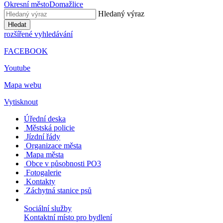
Okresní město
Domažlice
Hledaný výraz
Hledat
rozšířené vyhledávání
FACEBOOK
Youtube
Mapa webu
Vytisknout
Úřední deska
Městská policie
Jízdní řády
Organizace města
Mapa města
Obce v působnosti PO3
Fotogalerie
Kontakty
Záchytná stanice psů
Sociální služby
Kontaktní místo pro bydlení