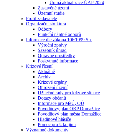
Úplná aktualizace ÚAP 2024
Zastavěné území
Územní studie
Profil zadavatele
Organizační struktura
Odbory
Funkční náplně odborů
Informace dle zákona 106⁄1999 Sb.
Výroční zprávy
Sazebník úhrad
Opravné prostředky
Poskytnuté informace
Krizové řízení
Aktuálně
Archiv
Krizové orgány
Ohrožení území
Užitečné rady pro krizové situace
Dotazy občanů
Informace pro MěÚ, OÚ
Povodňový plán ORP Domažlice
Povodňový plán města Domažlice
Hladinové hlásiče
Pomoc pro Ukrajinu
Významné dokumenty