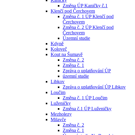
Kaničky
Změna ÚP Kaničky č.1
Klenčí pod Čerchovem
Změna č. 1 ÚP Klenčí pod
Čerchovem
Změna č. 2 ÚP Klenčí pod
Čerchovem
Územní studie
Kdyně
Koloveč
Kout na Šumavě
Změna č. 2
Změna č. 1
Zpráva o uplatňování ÚP
územní studie
Libkov
Zpráva o uplatňování ÚP Libkov
Loučim
Změna č. 1 ÚP Loučim
Luženičky
Změna č.1 ÚP Luženičky
Mezholezy
Milavče
Změna č. 2
Změna č. 1