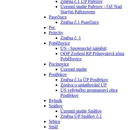
Změna č.1 ÚP Pařezov
Územní studie Pařezov - OZ Nad
Starým Pařezovem
Pasečnice
Změna č.1 Pasečnice
Pec
Pelechy
Změna č. 1
Poběžovice
ÚS - Spojenecké náměstí
OOP Zrušení RP Průmyslová zóna
Poběžovice
Pocinovice
Územní studie
Postřekov
Změna č.1a ÚP Postřekov
Zpráva o uplatňování ÚP
ÚS veřejného prostranství obce
Postřekov
Rybník
Spáňov
Územní studie Spáňov
Změna ÚP Spáňov č.1
Srbice
Stráž