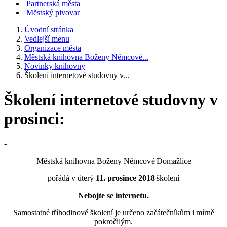
Partnerská města
Městský pivovar
Úvodní stránka
Vedlejší menu
Organizace města
Městská knihovna Boženy Němcové...
Novinky knihovny
Školení internetové studovny v...
Školení internetové studovny v
prosinci:
-
Městská knihovna Boženy Němcové Domažlice
pořádá v úterý
11. prosince 2018
školení
Nebojte se internetu.
Samostatné tříhodinové školení je určeno začátečníkům i mírně
pokročilým.