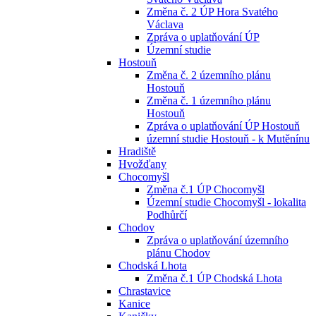
Změna č. 2 ÚP Hora Svatého
Václava
Zpráva o uplatňování ÚP
Územní studie
Hostouň
Změna č. 2 územního plánu
Hostouň
Změna č. 1 územního plánu
Hostouň
Zpráva o uplatňování ÚP Hostouň
územní studie Hostouň - k Mutěnínu
Hradiště
Hvožďany
Chocomyšl
Změna č.1 ÚP Chocomyšl
Územní studie Chocomyšl - lokalita
Podhůrčí
Chodov
Zpráva o uplatňování územního
plánu Chodov
Chodská Lhota
Změna č.1 ÚP Chodská Lhota
Chrastavice
Kanice