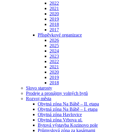
2022
2021
2020
2019
2018
2017
Příspěvkové organizace
2026
2025
2024
2023
2022
2021
2020
2019
2018
Slovo starosty
Prodeje a pronájmy volných bytů
Rozvoj města
Obytná zóna Na Bábě – II. etapa
Obytná zóna Na Bábě – I. etapa
Obytná zóna Havlovice
Obytná zóna Vrbova ul.
Bytová výstavba Kozinovo pole
Průmyslová zóna za kasárnami