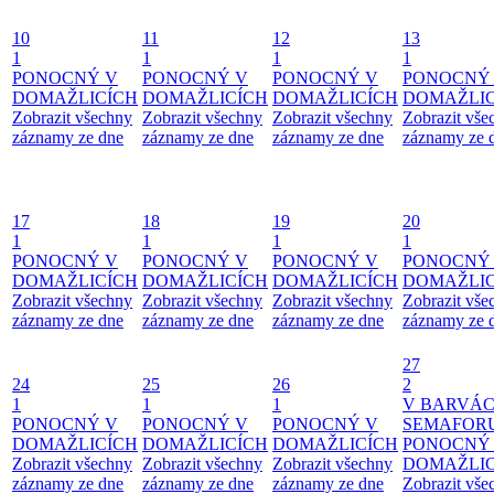
10
11
12
13
1
1
1
1
PONOCNÝ V
PONOCNÝ V
PONOCNÝ V
PONOCNÝ
DOMAŽLICÍCH
DOMAŽLICÍCH
DOMAŽLICÍCH
DOMAŽLIC
Zobrazit všechny
Zobrazit všechny
Zobrazit všechny
Zobrazit vše
záznamy ze dne
záznamy ze dne
záznamy ze dne
záznamy ze 
17
18
19
20
1
1
1
1
PONOCNÝ V
PONOCNÝ V
PONOCNÝ V
PONOCNÝ
DOMAŽLICÍCH
DOMAŽLICÍCH
DOMAŽLICÍCH
DOMAŽLIC
Zobrazit všechny
Zobrazit všechny
Zobrazit všechny
Zobrazit vše
záznamy ze dne
záznamy ze dne
záznamy ze dne
záznamy ze 
27
24
25
26
2
1
1
1
V BARVÁ
PONOCNÝ V
PONOCNÝ V
PONOCNÝ V
SEMAFOR
DOMAŽLICÍCH
DOMAŽLICÍCH
DOMAŽLICÍCH
PONOCNÝ
Zobrazit všechny
Zobrazit všechny
Zobrazit všechny
DOMAŽLIC
záznamy ze dne
záznamy ze dne
záznamy ze dne
Zobrazit vše