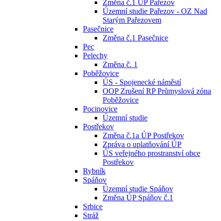
Změna č.1 ÚP Pařezov
Územní studie Pařezov - OZ Nad
Starým Pařezovem
Pasečnice
Změna č.1 Pasečnice
Pec
Pelechy
Změna č. 1
Poběžovice
ÚS - Spojenecké náměstí
OOP Zrušení RP Průmyslová zóna
Poběžovice
Pocinovice
Územní studie
Postřekov
Změna č.1a ÚP Postřekov
Zpráva o uplatňování ÚP
ÚS veřejného prostranství obce
Postřekov
Rybník
Spáňov
Územní studie Spáňov
Změna ÚP Spáňov č.1
Srbice
Stráž