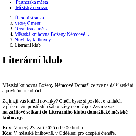
Partnerská města
Městský pivovar
Úvodní stránka
Vedlejší menu
Organizace města
Městská knihovna Boženy Němcové...
Novinky knihovny
Literární klub
Literární klub
Městská knihovna Boženy Němcové Domažlice zve na další setkání
a povídání o knihách.
Zajímají vás knižní novinky? Chtěli byste si povídat o knihách
v příjemném prostředí u šálku kávy nebo čaje?
Zveme vás
na zářijové setkání do Literárního klubu domažlické městské
knihovny.
Kdy:
V úterý 23. září 2025 od 9:00 hodin.
Kde:
V městské knihovně, v Oddělení pro dospělé čtenáře.