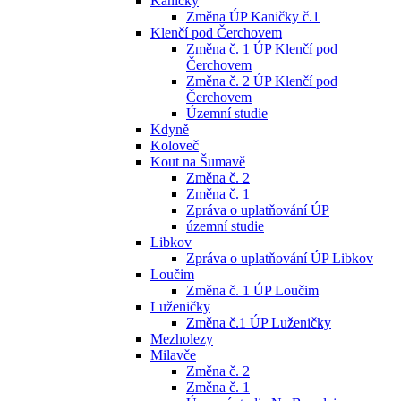
Kaničky
Změna ÚP Kaničky č.1
Klenčí pod Čerchovem
Změna č. 1 ÚP Klenčí pod
Čerchovem
Změna č. 2 ÚP Klenčí pod
Čerchovem
Územní studie
Kdyně
Koloveč
Kout na Šumavě
Změna č. 2
Změna č. 1
Zpráva o uplatňování ÚP
územní studie
Libkov
Zpráva o uplatňování ÚP Libkov
Loučim
Změna č. 1 ÚP Loučim
Luženičky
Změna č.1 ÚP Luženičky
Mezholezy
Milavče
Změna č. 2
Změna č. 1