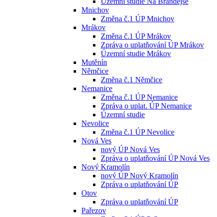
Územní studie Na Brandejse
Mnichov
Změna č.1 ÚP Mnichov
Mrákov
Změna č.1 ÚP Mrákov
Zpráva o uplatňování ÚP Mrákov
Územní studie Mrákov
Mutěnín
Němčice
Změna č.1 Němčice
Nemanice
Změna č.1 ÚP Nemanice
Zpráva o uplat. ÚP Nemanice
Územní studie
Nevolice
Změna č.1 ÚP Nevolice
Nová Ves
nový ÚP Nová Ves
Zpráva o uplatňování ÚP Nová Ves
Nový Kramolín
nový ÚP Nový Kramolín
Zpráva o uplatňování ÚP
Otov
Zpráva o uplatňování ÚP
Pařezov