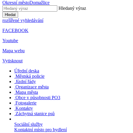
Okresní město
Domažlice
Hledaný výraz
Hledat
rozšířené vyhledávání
FACEBOOK
Youtube
Mapa webu
Vytisknout
Úřední deska
Městská policie
Jízdní řády
Organizace města
Mapa města
Obce v působnosti PO3
Fotogalerie
Kontakty
Záchytná stanice psů
Sociální služby
Kontaktní místo pro bydlení