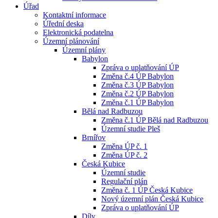
Úřad
Kontaktní informace
Úřední deska
Elektronická podatelna
Územní plánování
Územní plány
Babylon
Zpráva o uplatňování ÚP
Změna č.4 ÚP Babylon
Změna č.3 ÚP Babylon
Změna č.2 ÚP Babylon
Změna č.1 ÚP Babylon
Bělá nad Radbuzou
Změna č.1 ÚP Bělá nad Radbuzou
Územní studie Pleš
Brnířov
Změna ÚP č. 1
Změna ÚP č. 2
Česká Kubice
Územní studie
Regulační plán
Změna č. 1 ÚP Česká Kubice
Nový územní plán Česká Kubice
Zpráva o uplatňování ÚP
Díly