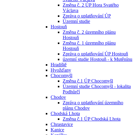
Změna č. 2 ÚP Hora Svatého
Václava
Zpráva o uplatňování ÚP
Územní studie
Hostouň
Změna č. 2 územního plánu
Hostouň
Změna č. 1 územního plánu
Hostouň
Zpráva o uplatňování ÚP Hostouň
územní studie Hostouň - k Mutěnínu
Hradiště
Hvožďany
Chocomyšl
Změna č.1 ÚP Chocomyšl
Územní studie Chocomyšl - lokalita
Podhůrčí
Chodov
Zpráva o uplatňování územního
plánu Chodov
Chodská Lhota
Změna č.1 ÚP Chodská Lhota
Chrastavice
Kanice