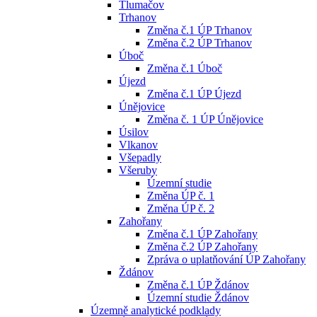
Tlumačov
Trhanov
Změna č.1 ÚP Trhanov
Změna č.2 ÚP Trhanov
Úboč
Změna č.1 Úboč
Újezd
Změna č.1 ÚP Újezd
Únějovice
Změna č. 1 ÚP Únějovice
Úsilov
Vlkanov
Všepadly
Všeruby
Územní studie
Změna ÚP č. 1
Změna ÚP č. 2
Zahořany
Změna č.1 ÚP Zahořany
Změna č.2 ÚP Zahořany
Zpráva o uplatňování ÚP Zahořany
Ždánov
Změna č.1 ÚP Ždánov
Územní studie Ždánov
Územně analytické podklady