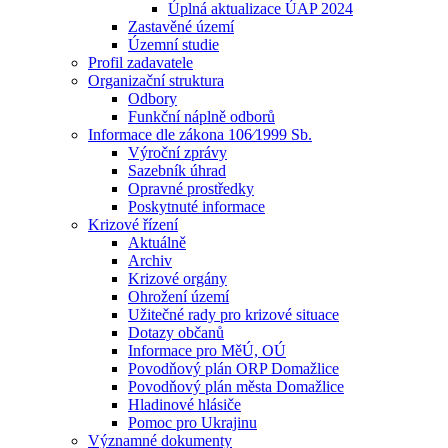
Úplná aktualizace ÚAP 2024
Zastavěné území
Územní studie
Profil zadavatele
Organizační struktura
Odbory
Funkční náplně odborů
Informace dle zákona 106⁄1999 Sb.
Výroční zprávy
Sazebník úhrad
Opravné prostředky
Poskytnuté informace
Krizové řízení
Aktuálně
Archiv
Krizové orgány
Ohrožení území
Užitečné rady pro krizové situace
Dotazy občanů
Informace pro MěÚ, OÚ
Povodňový plán ORP Domažlice
Povodňový plán města Domažlice
Hladinové hlásiče
Pomoc pro Ukrajinu
Významné dokumenty