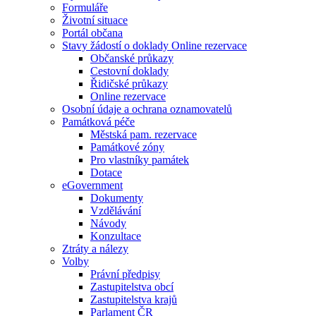
Formuláře
Životní situace
Portál občana
Stavy žádostí o doklady Online rezervace
Občanské průkazy
Cestovní doklady
Řidičské průkazy
Online rezervace
Osobní údaje a ochrana oznamovatelů
Památková péče
Městská pam. rezervace
Památkové zóny
Pro vlastníky památek
Dotace
eGovernment
Dokumenty
Vzdělávání
Návody
Konzultace
Ztráty a nálezy
Volby
Právní předpisy
Zastupitelstva obcí
Zastupitelstva krajů
Parlament ČR