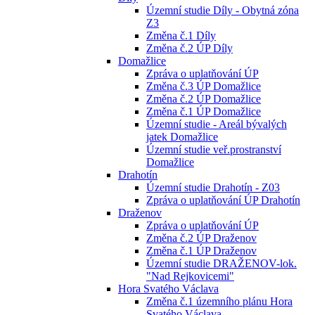
Územní studie Díly - Obytná zóna
Z3
Změna č.1 Díly
Změna č.2 ÚP Díly
Domažlice
Zpráva o uplatňování ÚP
Změna č.3 ÚP Domažlice
Změna č.2 ÚP Domažlice
Změna č.1 ÚP Domažlice
Územní studie - Areál bývalých
jatek Domažlice
Územní studie veř.prostranství
Domažlice
Drahotín
Územní studie Drahotín - Z03
Zpráva o uplatňování ÚP Drahotín
Draženov
Zpráva o uplatňování ÚP
Změna č.2 ÚP Draženov
Změna č.1 ÚP Draženov
Územní studie DRAŽENOV-lok.
"Nad Rejkovicemi"
Hora Svatého Václava
Změna č.1 územního plánu Hora
Svatého Václava