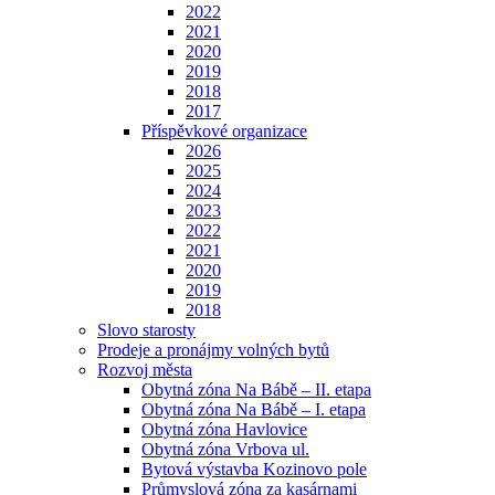
2022
2021
2020
2019
2018
2017
Příspěvkové organizace
2026
2025
2024
2023
2022
2021
2020
2019
2018
Slovo starosty
Prodeje a pronájmy volných bytů
Rozvoj města
Obytná zóna Na Bábě – II. etapa
Obytná zóna Na Bábě – I. etapa
Obytná zóna Havlovice
Obytná zóna Vrbova ul.
Bytová výstavba Kozinovo pole
Průmyslová zóna za kasárnami