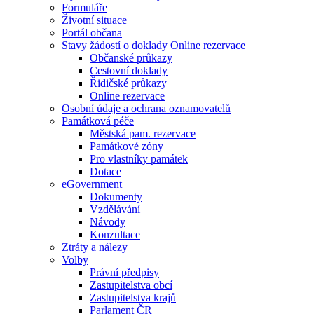
Formuláře
Životní situace
Portál občana
Stavy žádostí o doklady Online rezervace
Občanské průkazy
Cestovní doklady
Řidičské průkazy
Online rezervace
Osobní údaje a ochrana oznamovatelů
Památková péče
Městská pam. rezervace
Památkové zóny
Pro vlastníky památek
Dotace
eGovernment
Dokumenty
Vzdělávání
Návody
Konzultace
Ztráty a nálezy
Volby
Právní předpisy
Zastupitelstva obcí
Zastupitelstva krajů
Parlament ČR