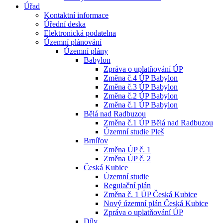
Úřad
Kontaktní informace
Úřední deska
Elektronická podatelna
Územní plánování
Územní plány
Babylon
Zpráva o uplatňování ÚP
Změna č.4 ÚP Babylon
Změna č.3 ÚP Babylon
Změna č.2 ÚP Babylon
Změna č.1 ÚP Babylon
Bělá nad Radbuzou
Změna č.1 ÚP Bělá nad Radbuzou
Územní studie Pleš
Brnířov
Změna ÚP č. 1
Změna ÚP č. 2
Česká Kubice
Územní studie
Regulační plán
Změna č. 1 ÚP Česká Kubice
Nový územní plán Česká Kubice
Zpráva o uplatňování ÚP
Díly