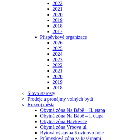
2022
2021
2020
2019
2018
2017
Příspěvkové organizace
2026
2025
2024
2023
2022
2021
2020
2019
2018
Slovo starosty
Prodeje a pronájmy volných bytů
Rozvoj města
Obytná zóna Na Bábě – II. etapa
Obytná zóna Na Bábě – I. etapa
Obytná zóna Havlovice
Obytná zóna Vrbova ul.
Bytová výstavba Kozinovo pole
Průmyslová zóna za kasárnami