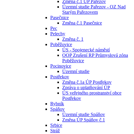
Změna č.1 ÚP Pařezov
Územní studie Pařezov - OZ Nad
Starým Pařezovem
Pasečnice
Změna č.1 Pasečnice
Pec
Pelechy
Změna č. 1
Poběžovice
ÚS - Spojenecké náměstí
OOP Zrušení RP Průmyslová zóna
Poběžovice
Pocinovice
Územní studie
Postřekov
Změna č.1a ÚP Postřekov
Zpráva o uplatňování ÚP
ÚS veřejného prostranství obce
Postřekov
Rybník
Spáňov
Územní studie Spáňov
Změna ÚP Spáňov č.1
Srbice
Stráž