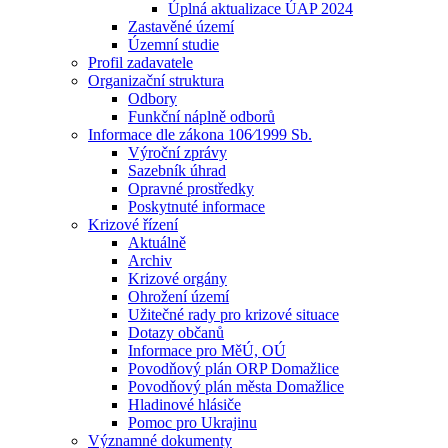
Úplná aktualizace ÚAP 2024
Zastavěné území
Územní studie
Profil zadavatele
Organizační struktura
Odbory
Funkční náplně odborů
Informace dle zákona 106⁄1999 Sb.
Výroční zprávy
Sazebník úhrad
Opravné prostředky
Poskytnuté informace
Krizové řízení
Aktuálně
Archiv
Krizové orgány
Ohrožení území
Užitečné rady pro krizové situace
Dotazy občanů
Informace pro MěÚ, OÚ
Povodňový plán ORP Domažlice
Povodňový plán města Domažlice
Hladinové hlásiče
Pomoc pro Ukrajinu
Významné dokumenty