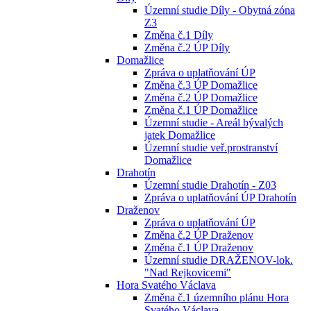
Územní studie Díly - Obytná zóna
Z3
Změna č.1 Díly
Změna č.2 ÚP Díly
Domažlice
Zpráva o uplatňování ÚP
Změna č.3 ÚP Domažlice
Změna č.2 ÚP Domažlice
Změna č.1 ÚP Domažlice
Územní studie - Areál bývalých
jatek Domažlice
Územní studie veř.prostranství
Domažlice
Drahotín
Územní studie Drahotín - Z03
Zpráva o uplatňování ÚP Drahotín
Draženov
Zpráva o uplatňování ÚP
Změna č.2 ÚP Draženov
Změna č.1 ÚP Draženov
Územní studie DRAŽENOV-lok.
"Nad Rejkovicemi"
Hora Svatého Václava
Změna č.1 územního plánu Hora
Svatého Václava