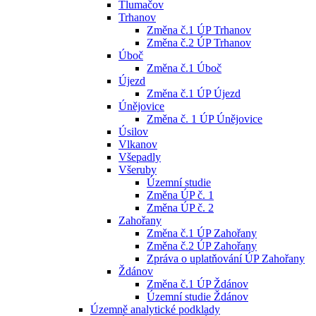
Tlumačov
Trhanov
Změna č.1 ÚP Trhanov
Změna č.2 ÚP Trhanov
Úboč
Změna č.1 Úboč
Újezd
Změna č.1 ÚP Újezd
Únějovice
Změna č. 1 ÚP Únějovice
Úsilov
Vlkanov
Všepadly
Všeruby
Územní studie
Změna ÚP č. 1
Změna ÚP č. 2
Zahořany
Změna č.1 ÚP Zahořany
Změna č.2 ÚP Zahořany
Zpráva o uplatňování ÚP Zahořany
Ždánov
Změna č.1 ÚP Ždánov
Územní studie Ždánov
Územně analytické podklady