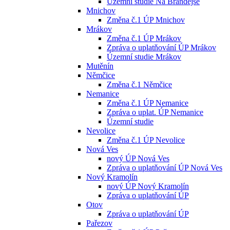
Územní studie Na Brandejse
Mnichov
Změna č.1 ÚP Mnichov
Mrákov
Změna č.1 ÚP Mrákov
Zpráva o uplatňování ÚP Mrákov
Územní studie Mrákov
Mutěnín
Němčice
Změna č.1 Němčice
Nemanice
Změna č.1 ÚP Nemanice
Zpráva o uplat. ÚP Nemanice
Územní studie
Nevolice
Změna č.1 ÚP Nevolice
Nová Ves
nový ÚP Nová Ves
Zpráva o uplatňování ÚP Nová Ves
Nový Kramolín
nový ÚP Nový Kramolín
Zpráva o uplatňování ÚP
Otov
Zpráva o uplatňování ÚP
Pařezov