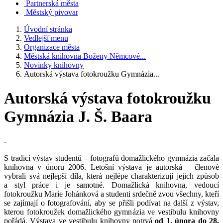
Partnerská města
Městský pivovar
Úvodní stránka
Vedlejší menu
Organizace města
Městská knihovna Boženy Němcové...
Novinky knihovny
Autorská výstava fotokroužku Gymnázia...
Autorská výstava fotokroužku
Gymnázia J. Š. Baara
-
S tradicí výstav studentů – fotografů domažlického gymnázia začala
knihovna v únoru 2006. Letošní výstava je autorská – členové
vybrali svá nejlepší díla, která nejlépe charakterizují jejich způsob
a styl práce i je samotné. Domažlická knihovna, vedoucí
fotokroužku Marie Johánková a studenti srdečně zvou všechny, kteří
se zajímají o fotografování, aby se přišli podívat na další z výstav,
kterou fotokroužek domažlického gymnázia ve vestibulu knihovny
pořádá. Výstava ve vestibulu knihovny potrvá
od 1. února do 28.