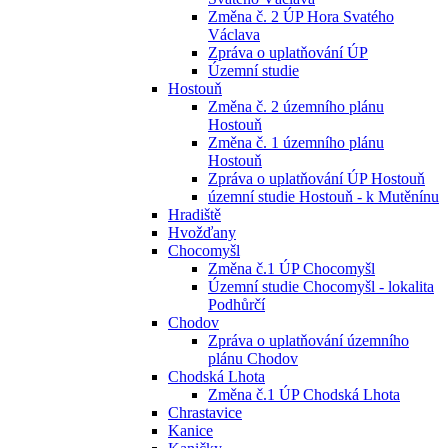
Změna č. 2 ÚP Hora Svatého
Václava
Zpráva o uplatňování ÚP
Územní studie
Hostouň
Změna č. 2 územního plánu
Hostouň
Změna č. 1 územního plánu
Hostouň
Zpráva o uplatňování ÚP Hostouň
územní studie Hostouň - k Mutěnínu
Hradiště
Hvožďany
Chocomyšl
Změna č.1 ÚP Chocomyšl
Územní studie Chocomyšl - lokalita
Podhůrčí
Chodov
Zpráva o uplatňování územního
plánu Chodov
Chodská Lhota
Změna č.1 ÚP Chodská Lhota
Chrastavice
Kanice