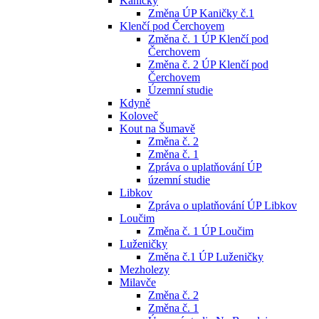
Kaničky
Změna ÚP Kaničky č.1
Klenčí pod Čerchovem
Změna č. 1 ÚP Klenčí pod
Čerchovem
Změna č. 2 ÚP Klenčí pod
Čerchovem
Územní studie
Kdyně
Koloveč
Kout na Šumavě
Změna č. 2
Změna č. 1
Zpráva o uplatňování ÚP
územní studie
Libkov
Zpráva o uplatňování ÚP Libkov
Loučim
Změna č. 1 ÚP Loučim
Luženičky
Změna č.1 ÚP Luženičky
Mezholezy
Milavče
Změna č. 2
Změna č. 1