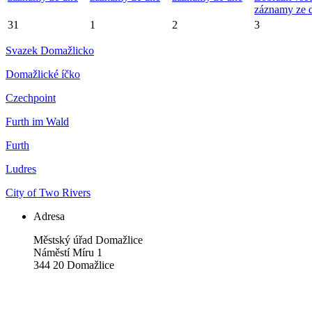
záznamy ze 
31
1
2
3
Svazek Domažlicko
Domažlické íčko
Czechpoint
Furth im Wald
Furth
Ludres
City of Two Rivers
Adresa
Městský úřad Domažlice
Náměstí Míru 1
344 20 Domažlice