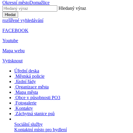
Okresní město
Domažlice
Hledaný výraz
Hledat
rozšířené vyhledávání
FACEBOOK
Youtube
Mapa webu
Vytisknout
Úřední deska
Městská policie
Jízdní řády
Organizace města
Mapa města
Obce v působnosti PO3
Fotogalerie
Kontakty
Záchytná stanice psů
Sociální služby
Kontaktní místo pro bydlení