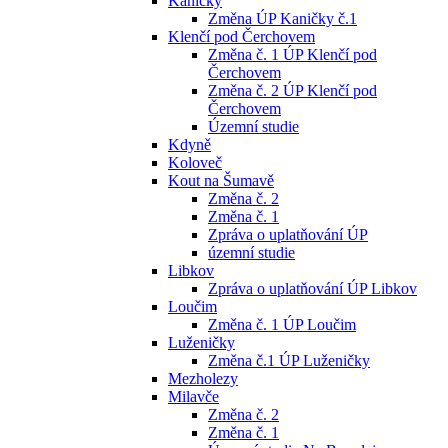
Kaničky
Změna ÚP Kaničky č.1
Klenčí pod Čerchovem
Změna č. 1 ÚP Klenčí pod
Čerchovem
Změna č. 2 ÚP Klenčí pod
Čerchovem
Územní studie
Kdyně
Koloveč
Kout na Šumavě
Změna č. 2
Změna č. 1
Zpráva o uplatňování ÚP
územní studie
Libkov
Zpráva o uplatňování ÚP Libkov
Loučim
Změna č. 1 ÚP Loučim
Luženičky
Změna č.1 ÚP Luženičky
Mezholezy
Milavče
Změna č. 2
Změna č. 1