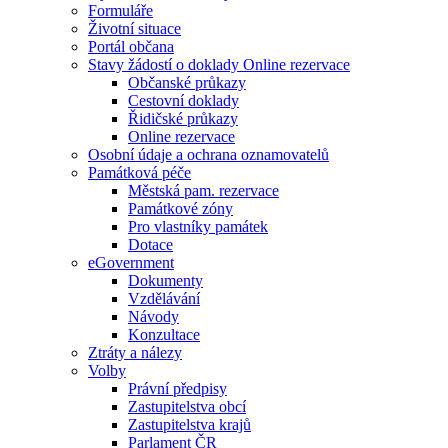
Formuláře
Životní situace
Portál občana
Stavy žádostí o doklady Online rezervace
Občanské průkazy
Cestovní doklady
Řidičské průkazy
Online rezervace
Osobní údaje a ochrana oznamovatelů
Památková péče
Městská pam. rezervace
Památkové zóny
Pro vlastníky památek
Dotace
eGovernment
Dokumenty
Vzdělávání
Návody
Konzultace
Ztráty a nálezy
Volby
Právní předpisy
Zastupitelstva obcí
Zastupitelstva krajů
Parlament ČR