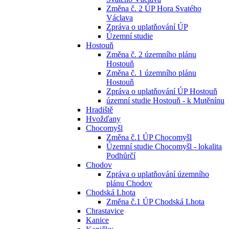
Změna č. 2 ÚP Hora Svatého
Václava
Zpráva o uplatňování ÚP
Územní studie
Hostouň
Změna č. 2 územního plánu
Hostouň
Změna č. 1 územního plánu
Hostouň
Zpráva o uplatňování ÚP Hostouň
územní studie Hostouň - k Mutěnínu
Hradiště
Hvožďany
Chocomyšl
Změna č.1 ÚP Chocomyšl
Územní studie Chocomyšl - lokalita
Podhůrčí
Chodov
Zpráva o uplatňování územního
plánu Chodov
Chodská Lhota
Změna č.1 ÚP Chodská Lhota
Chrastavice
Kanice