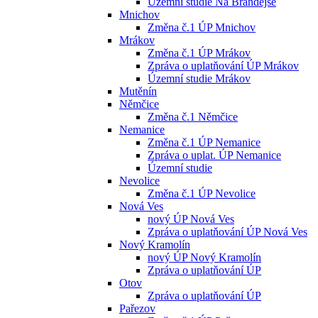
Územní studie Na Brandejse
Mnichov
Změna č.1 ÚP Mnichov
Mrákov
Změna č.1 ÚP Mrákov
Zpráva o uplatňování ÚP Mrákov
Územní studie Mrákov
Mutěnín
Němčice
Změna č.1 Němčice
Nemanice
Změna č.1 ÚP Nemanice
Zpráva o uplat. ÚP Nemanice
Územní studie
Nevolice
Změna č.1 ÚP Nevolice
Nová Ves
nový ÚP Nová Ves
Zpráva o uplatňování ÚP Nová Ves
Nový Kramolín
nový ÚP Nový Kramolín
Zpráva o uplatňování ÚP
Otov
Zpráva o uplatňování ÚP
Pařezov