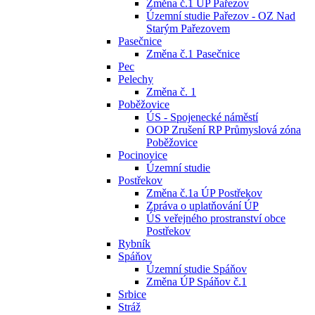
Změna č.1 ÚP Pařezov
Územní studie Pařezov - OZ Nad
Starým Pařezovem
Pasečnice
Změna č.1 Pasečnice
Pec
Pelechy
Změna č. 1
Poběžovice
ÚS - Spojenecké náměstí
OOP Zrušení RP Průmyslová zóna
Poběžovice
Pocinovice
Územní studie
Postřekov
Změna č.1a ÚP Postřekov
Zpráva o uplatňování ÚP
ÚS veřejného prostranství obce
Postřekov
Rybník
Spáňov
Územní studie Spáňov
Změna ÚP Spáňov č.1
Srbice
Stráž