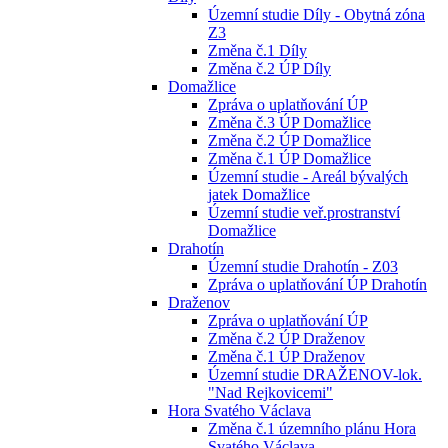
Územní studie Díly - Obytná zóna
Z3
Změna č.1 Díly
Změna č.2 ÚP Díly
Domažlice
Zpráva o uplatňování ÚP
Změna č.3 ÚP Domažlice
Změna č.2 ÚP Domažlice
Změna č.1 ÚP Domažlice
Územní studie - Areál bývalých
jatek Domažlice
Územní studie veř.prostranství
Domažlice
Drahotín
Územní studie Drahotín - Z03
Zpráva o uplatňování ÚP Drahotín
Draženov
Zpráva o uplatňování ÚP
Změna č.2 ÚP Draženov
Změna č.1 ÚP Draženov
Územní studie DRAŽENOV-lok.
"Nad Rejkovicemi"
Hora Svatého Václava
Změna č.1 územního plánu Hora
Svatého Václava