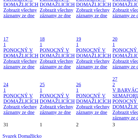
DOMAŽLICÍCH
DOMAŽLICÍCH
DOMAŽLICÍCH
DOMAŽLIC
Zobrazit všechny
Zobrazit všechny
Zobrazit všechny
Zobrazit vše
záznamy ze dne
záznamy ze dne
záznamy ze dne
záznamy ze 
17
18
19
20
1
1
1
1
PONOCNÝ V
PONOCNÝ V
PONOCNÝ V
PONOCNÝ
DOMAŽLICÍCH
DOMAŽLICÍCH
DOMAŽLICÍCH
DOMAŽLIC
Zobrazit všechny
Zobrazit všechny
Zobrazit všechny
Zobrazit vše
záznamy ze dne
záznamy ze dne
záznamy ze dne
záznamy ze 
27
24
25
26
2
1
1
1
V BARVÁ
PONOCNÝ V
PONOCNÝ V
PONOCNÝ V
SEMAFOR
DOMAŽLICÍCH
DOMAŽLICÍCH
DOMAŽLICÍCH
PONOCNÝ
Zobrazit všechny
Zobrazit všechny
Zobrazit všechny
DOMAŽLIC
záznamy ze dne
záznamy ze dne
záznamy ze dne
Zobrazit vše
záznamy ze 
31
1
2
3
Svazek Domažlicko