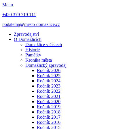
Menu
+420 379 719 111
podatelna@mesto-domazlice.cz
Zpravodajství
O Domažlicích
Domažlice v číslech
Historie
Památky
Kronika města
Domažlický zpravodaj
Ročník 2026
Ročník 2025
Ročník 2024
Ročník 2023
Ročník 2022
Ročník 2021
Ročník 2020
Ročník 2019
Ročník 2018
Ročník 2017
Ročník 2016
Ročnik 2015