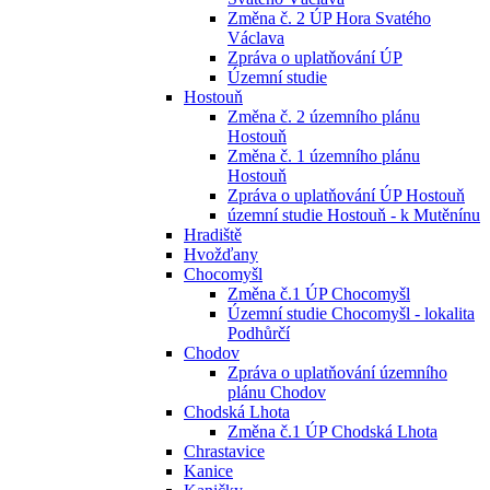
Změna č. 2 ÚP Hora Svatého
Václava
Zpráva o uplatňování ÚP
Územní studie
Hostouň
Změna č. 2 územního plánu
Hostouň
Změna č. 1 územního plánu
Hostouň
Zpráva o uplatňování ÚP Hostouň
územní studie Hostouň - k Mutěnínu
Hradiště
Hvožďany
Chocomyšl
Změna č.1 ÚP Chocomyšl
Územní studie Chocomyšl - lokalita
Podhůrčí
Chodov
Zpráva o uplatňování územního
plánu Chodov
Chodská Lhota
Změna č.1 ÚP Chodská Lhota
Chrastavice
Kanice