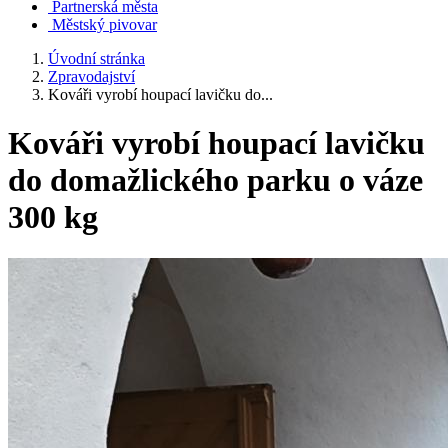
Partnerská města
Městský pivovar
Úvodní stránka
Zpravodajství
Kováři vyrobí houpací lavičku do...
Kováři vyrobí houpací lavičku
do domažlického parku o váze
300 kg