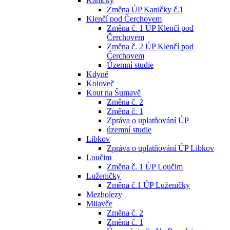
Kaničky
Změna ÚP Kaničky č.1
Klenčí pod Čerchovem
Změna č. 1 ÚP Klenčí pod
Čerchovem
Změna č. 2 ÚP Klenčí pod
Čerchovem
Územní studie
Kdyně
Koloveč
Kout na Šumavě
Změna č. 2
Změna č. 1
Zpráva o uplatňování ÚP
územní studie
Libkov
Zpráva o uplatňování ÚP Libkov
Loučim
Změna č. 1 ÚP Loučim
Luženičky
Změna č.1 ÚP Luženičky
Mezholezy
Milavče
Změna č. 2
Změna č. 1