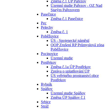
Změna č.1 ÚP Pařezov
Územní studie Pařezov - OZ Nad
Starým Pařezovem
Pasečnice
Změna č.1 Pasečnice
Pec
Pelechy
Změna č. 1
Poběžovice
ÚS - Spojenecké náměstí
OOP Zrušení RP Průmyslová zóna
Poběžovice
Pocinovice
Územní studie
Postřekov
Změna č.1a ÚP Postřekov
Zpráva o uplatňování ÚP
ÚS veřejného prostranství obce
Postřekov
Rybník
Spáňov
Územní studie Spáňov
Změna ÚP Spáňov č.1
Srbice
Stráž