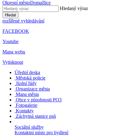
Okresní město
Domažlice
Hledaný výraz
Hledat
rozšířené vyhledávání
FACEBOOK
Youtube
Mapa webu
Vytisknout
Úřední deska
Městská policie
Jízdní řády
Organizace města
Mapa města
Obce v působnosti PO3
Fotogalerie
Kontakty
Záchytná stanice psů
Sociální služby
Kontaktní místo pro bydlení