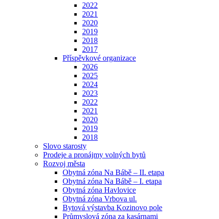
2022
2021
2020
2019
2018
2017
Příspěvkové organizace
2026
2025
2024
2023
2022
2021
2020
2019
2018
Slovo starosty
Prodeje a pronájmy volných bytů
Rozvoj města
Obytná zóna Na Bábě – II. etapa
Obytná zóna Na Bábě – I. etapa
Obytná zóna Havlovice
Obytná zóna Vrbova ul.
Bytová výstavba Kozinovo pole
Průmyslová zóna za kasárnami