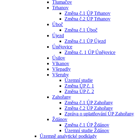
Tlumačov
Trhanov
Změna č.1 ÚP Trhanov
Změna č.2 ÚP Trhanov
Úboč
Změna č.1 Úboč
Újezd
Změna č.1 ÚP Újezd
Únějovice
Změna č. 1 ÚP Únějovice
Úsilov
Vlkanov
Všepadly
Všeruby
Územní studie
Změna ÚP č. 1
Změna ÚP č. 2
Zahořany
Změna č.1 ÚP Zahořany
Změna č.2 ÚP Zahořany
Zpráva o uplatňování ÚP Zahořany
Ždánov
Změna č.1 ÚP Ždánov
Územní studie Ždánov
Územně analytické podklady