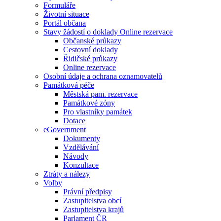
Formuláře
Životní situace
Portál občana
Stavy žádostí o doklady Online rezervace
Občanské průkazy
Cestovní doklady
Řidičské průkazy
Online rezervace
Osobní údaje a ochrana oznamovatelů
Památková péče
Městská pam. rezervace
Památkové zóny
Pro vlastníky památek
Dotace
eGovernment
Dokumenty
Vzdělávání
Návody
Konzultace
Ztráty a nálezy
Volby
Právní předpisy
Zastupitelstva obcí
Zastupitelstva krajů
Parlament ČR