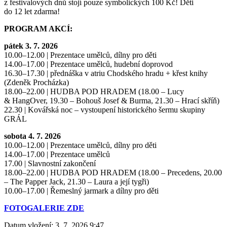
z festivalových dnů stojí pouze symbolických 100 Kč! Děti
do 12 let zdarma!
PROGRAM AKCÍ:
pátek 3. 7. 2026
10.00–12.00 | Prezentace umělců, dílny pro děti
14.00–17.00 | Prezentace umělců, hudební doprovod
16.30–17.30 | přednáška v atriu Chodského hradu + křest knihy
(Zdeněk Procházka)
18.00–22.00 | HUDBA POD HRADEM (18.00 – Lucy
& HangOver, 19.30 – Bohouš Josef & Burma, 21.30 – Hrací skříň)
22.30 | Kovářská noc – vystoupení historického šermu skupiny
GRÁL
sobota 4. 7. 2026
10.00–12.00 | Prezentace umělců, dílny pro děti
14.00–17.00 | Prezentace umělců
17.00 | Slavnostní zakončení
18.00–22.00 | HUDBA POD HRADEM (18.00 – Precedens, 20.00
– The Papper Jack, 21.30 – Laura a její tygři)
10.00–17.00 | Řemeslný jarmark a dílny pro děti
FOTOGALERIE ZDE
Datum vložení:
3. 7. 2026 9:47