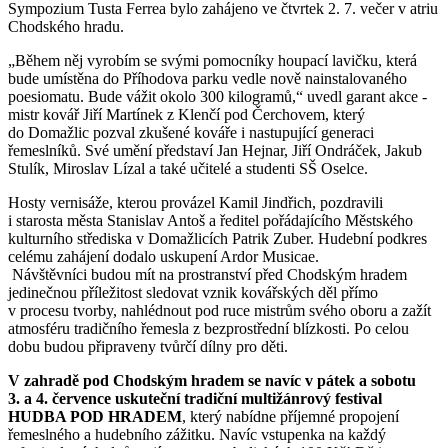
Sympozium Tusta Ferrea bylo zahájeno ve čtvrtek 2. 7. večer v atriu
Chodského hradu.
„Během něj vyrobím se svými pomocníky houpací lavičku, která
bude umístěna do Příhodova parku vedle nově nainstalovaného
poesiomatu. Bude vážit okolo 300 kilogramů,“ uvedl garant akce -
mistr kovář Jiří Martínek z Klenčí pod Čerchovem, který
do Domažlic pozval zkušené kováře i nastupující generaci
řemeslníků. Své umění představí Jan Hejnar, Jiří Ondráček, Jakub
Stulík, Miroslav Lízal a také učitelé a studenti SŠ Oselce.
Hosty vernisáže, kterou provázel Kamil Jindřich, pozdravili
i starosta města Stanislav Antoš a ředitel pořádajícího Městského
kulturního střediska v Domažlicích Patrik Zuber. Hudební podkres
celému zahájení dodalo uskupení Ardor Musicae.
Návštěvníci budou mít na prostranství před Chodským hradem
jedinečnou příležitost sledovat vznik kovářských děl přímo
v procesu tvorby, nahlédnout pod ruce mistrům svého oboru a zažít
atmosféru tradičního řemesla z bezprostřední blízkosti. Po celou
dobu budou připraveny tvůrčí dílny pro děti.
V zahradě pod Chodským hradem se navíc v pátek a sobotu
3. a 4. července uskuteční tradiční multižánrový festival
HUDBA POD HRADEM
, který nabídne příjemné propojení
řemeslného a hudebního zážitku. Navíc vstupenka na každý