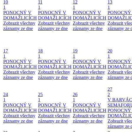
10
11
12
13
1
1
1
1
PONOCNÝ V
PONOCNÝ V
PONOCNÝ V
PONOCNÝ
DOMAŽLICÍCH
DOMAŽLICÍCH
DOMAŽLICÍCH
DOMAŽLIC
Zobrazit všechny
Zobrazit všechny
Zobrazit všechny
Zobrazit vše
záznamy ze dne
záznamy ze dne
záznamy ze dne
záznamy ze 
17
18
19
20
1
1
1
1
PONOCNÝ V
PONOCNÝ V
PONOCNÝ V
PONOCNÝ
DOMAŽLICÍCH
DOMAŽLICÍCH
DOMAŽLICÍCH
DOMAŽLIC
Zobrazit všechny
Zobrazit všechny
Zobrazit všechny
Zobrazit vše
záznamy ze dne
záznamy ze dne
záznamy ze dne
záznamy ze 
27
24
25
26
2
1
1
1
V BARVÁ
PONOCNÝ V
PONOCNÝ V
PONOCNÝ V
SEMAFOR
DOMAŽLICÍCH
DOMAŽLICÍCH
DOMAŽLICÍCH
PONOCNÝ
Zobrazit všechny
Zobrazit všechny
Zobrazit všechny
DOMAŽLIC
záznamy ze dne
záznamy ze dne
záznamy ze dne
Zobrazit vše
záznamy ze 