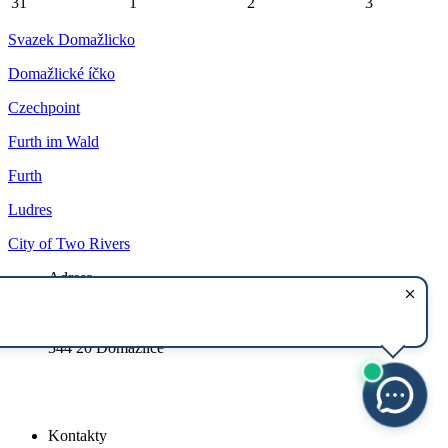
31
1
2
3
Svazek Domažlicko
Domažlické íčko
Czechpoint
Furth im Wald
Furth
Ludres
City of Two Rivers
Adresa
Městský úřad Domažlice
Náměstí Míru 1
344 20 Domažlice
Kontakty