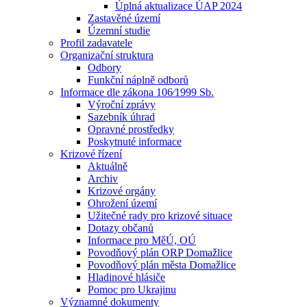
Úplná aktualizace ÚAP 2024
Zastavěné území
Územní studie
Profil zadavatele
Organizační struktura
Odbory
Funkční náplně odborů
Informace dle zákona 106⁄1999 Sb.
Výroční zprávy
Sazebník úhrad
Opravné prostředky
Poskytnuté informace
Krizové řízení
Aktuálně
Archiv
Krizové orgány
Ohrožení území
Užitečné rady pro krizové situace
Dotazy občanů
Informace pro MěÚ, OÚ
Povodňový plán ORP Domažlice
Povodňový plán města Domažlice
Hladinové hlásiče
Pomoc pro Ukrajinu
Významné dokumenty