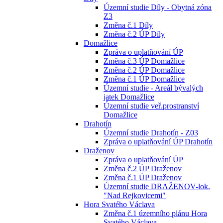
Územní studie Díly - Obytná zóna
Z3
Změna č.1 Díly
Změna č.2 ÚP Díly
Domažlice
Zpráva o uplatňování ÚP
Změna č.3 ÚP Domažlice
Změna č.2 ÚP Domažlice
Změna č.1 ÚP Domažlice
Územní studie - Areál bývalých
jatek Domažlice
Územní studie veř.prostranství
Domažlice
Drahotín
Územní studie Drahotín - Z03
Zpráva o uplatňování ÚP Drahotín
Draženov
Zpráva o uplatňování ÚP
Změna č.2 ÚP Draženov
Změna č.1 ÚP Draženov
Územní studie DRAŽENOV-lok.
"Nad Rejkovicemi"
Hora Svatého Václava
Změna č.1 územního plánu Hora
Svatého Václava