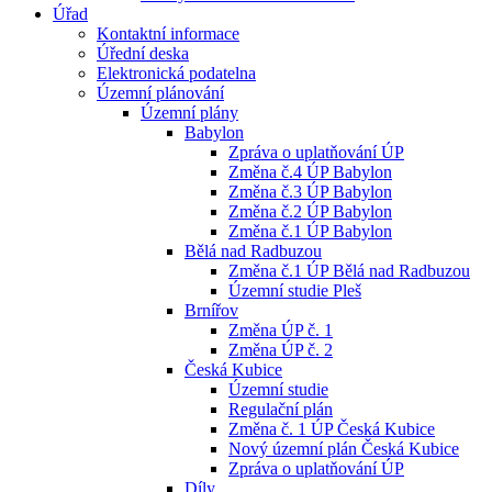
Úřad
Kontaktní informace
Úřední deska
Elektronická podatelna
Územní plánování
Územní plány
Babylon
Zpráva o uplatňování ÚP
Změna č.4 ÚP Babylon
Změna č.3 ÚP Babylon
Změna č.2 ÚP Babylon
Změna č.1 ÚP Babylon
Bělá nad Radbuzou
Změna č.1 ÚP Bělá nad Radbuzou
Územní studie Pleš
Brnířov
Změna ÚP č. 1
Změna ÚP č. 2
Česká Kubice
Územní studie
Regulační plán
Změna č. 1 ÚP Česká Kubice
Nový územní plán Česká Kubice
Zpráva o uplatňování ÚP
Díly