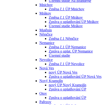
Územní studie Na Brandejse
Mnichov
Změna č.1 ÚP Mnichov
Mrákov
Změna č.1 ÚP Mrákov
Zpráva o uplatňování ÚP Mrákov
Územní studie Mrákov
Mutěnín
Němčice
Změna č.1 Němčice
Nemanice
Změna č.1 ÚP Nemanice
Zpráva o uplat. ÚP Nemanice
Územní studie
Nevolice
Změna č.1 ÚP Nevolice
Nová Ves
nový ÚP Nová Ves
Zpráva o uplatňování ÚP Nová Ves
Nový Kramolín
nový ÚP Nový Kramolín
Zpráva o uplatňování ÚP
Otov
Zpráva o uplatňování ÚP
Pařezov