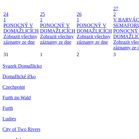
27
24
25
26
2
1
1
1
V BARVÁ
PONOCNÝ V
PONOCNÝ V
PONOCNÝ V
SEMAFOR
DOMAŽLICÍCH
DOMAŽLICÍCH
DOMAŽLICÍCH
PONOCNÝ
Zobrazit všechny
Zobrazit všechny
Zobrazit všechny
DOMAŽLIC
záznamy ze dne
záznamy ze dne
záznamy ze dne
Zobrazit vše
záznamy ze 
31
1
2
3
Svazek Domažlicko
Domažlické íčko
Czechpoint
Furth im Wald
Furth
Ludres
City of Two Rivers