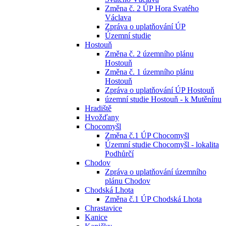
Změna č. 2 ÚP Hora Svatého
Václava
Zpráva o uplatňování ÚP
Územní studie
Hostouň
Změna č. 2 územního plánu
Hostouň
Změna č. 1 územního plánu
Hostouň
Zpráva o uplatňování ÚP Hostouň
územní studie Hostouň - k Mutěnínu
Hradiště
Hvožďany
Chocomyšl
Změna č.1 ÚP Chocomyšl
Územní studie Chocomyšl - lokalita
Podhůrčí
Chodov
Zpráva o uplatňování územního
plánu Chodov
Chodská Lhota
Změna č.1 ÚP Chodská Lhota
Chrastavice
Kanice