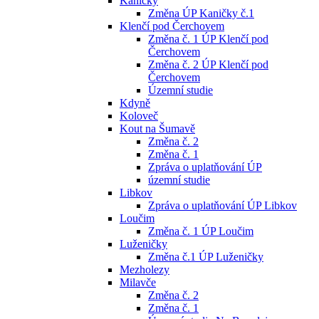
Kaničky
Změna ÚP Kaničky č.1
Klenčí pod Čerchovem
Změna č. 1 ÚP Klenčí pod
Čerchovem
Změna č. 2 ÚP Klenčí pod
Čerchovem
Územní studie
Kdyně
Koloveč
Kout na Šumavě
Změna č. 2
Změna č. 1
Zpráva o uplatňování ÚP
územní studie
Libkov
Zpráva o uplatňování ÚP Libkov
Loučim
Změna č. 1 ÚP Loučim
Luženičky
Změna č.1 ÚP Luženičky
Mezholezy
Milavče
Změna č. 2
Změna č. 1