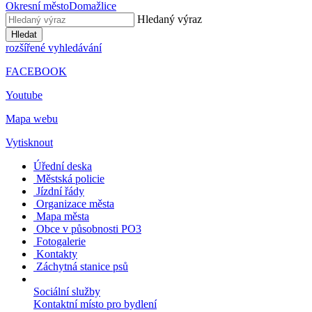
Okresní město
Domažlice
Hledaný výraz
Hledat
rozšířené vyhledávání
FACEBOOK
Youtube
Mapa webu
Vytisknout
Úřední deska
Městská policie
Jízdní řády
Organizace města
Mapa města
Obce v působnosti PO3
Fotogalerie
Kontakty
Záchytná stanice psů
Sociální služby
Kontaktní místo pro bydlení