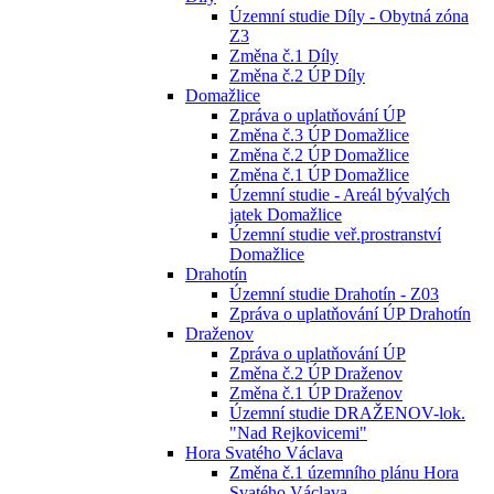
Územní studie Díly - Obytná zóna
Z3
Změna č.1 Díly
Změna č.2 ÚP Díly
Domažlice
Zpráva o uplatňování ÚP
Změna č.3 ÚP Domažlice
Změna č.2 ÚP Domažlice
Změna č.1 ÚP Domažlice
Územní studie - Areál bývalých
jatek Domažlice
Územní studie veř.prostranství
Domažlice
Drahotín
Územní studie Drahotín - Z03
Zpráva o uplatňování ÚP Drahotín
Draženov
Zpráva o uplatňování ÚP
Změna č.2 ÚP Draženov
Změna č.1 ÚP Draženov
Územní studie DRAŽENOV-lok.
"Nad Rejkovicemi"
Hora Svatého Václava
Změna č.1 územního plánu Hora
Svatého Václava