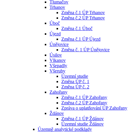
Tlumačov
Trhanov
Změna č.1 ÚP Trhanov
Změna č.2 ÚP Trhanov
Úboč
Změna č.1 Úboč
Újezd
Změna č.1 ÚP Újezd
Únějovice
Změna č. 1 ÚP Únějovice
Úsilov
Vlkanov
Všepadly
Všeruby
Územní studie
Změna ÚP č. 1
Změna ÚP č. 2
Zahořany
Změna č.1 ÚP Zahořany
Změna č.2 ÚP Zahořany
Zpráva o uplatňování ÚP Zahořany
Ždánov
Změna č.1 ÚP Ždánov
Územní studie Ždánov
Územně analytické podklady