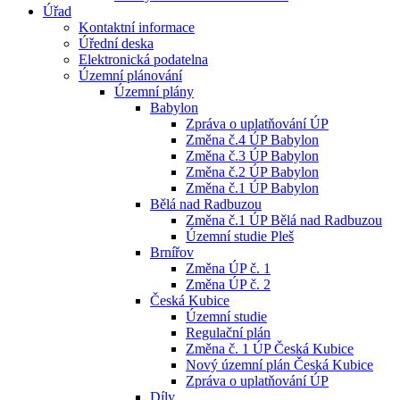
Úřad
Kontaktní informace
Úřední deska
Elektronická podatelna
Územní plánování
Územní plány
Babylon
Zpráva o uplatňování ÚP
Změna č.4 ÚP Babylon
Změna č.3 ÚP Babylon
Změna č.2 ÚP Babylon
Změna č.1 ÚP Babylon
Bělá nad Radbuzou
Změna č.1 ÚP Bělá nad Radbuzou
Územní studie Pleš
Brnířov
Změna ÚP č. 1
Změna ÚP č. 2
Česká Kubice
Územní studie
Regulační plán
Změna č. 1 ÚP Česká Kubice
Nový územní plán Česká Kubice
Zpráva o uplatňování ÚP
Díly