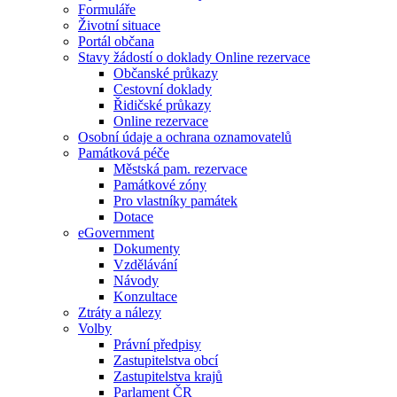
Formuláře
Životní situace
Portál občana
Stavy žádostí o doklady Online rezervace
Občanské průkazy
Cestovní doklady
Řidičské průkazy
Online rezervace
Osobní údaje a ochrana oznamovatelů
Památková péče
Městská pam. rezervace
Památkové zóny
Pro vlastníky památek
Dotace
eGovernment
Dokumenty
Vzdělávání
Návody
Konzultace
Ztráty a nálezy
Volby
Právní předpisy
Zastupitelstva obcí
Zastupitelstva krajů
Parlament ČR