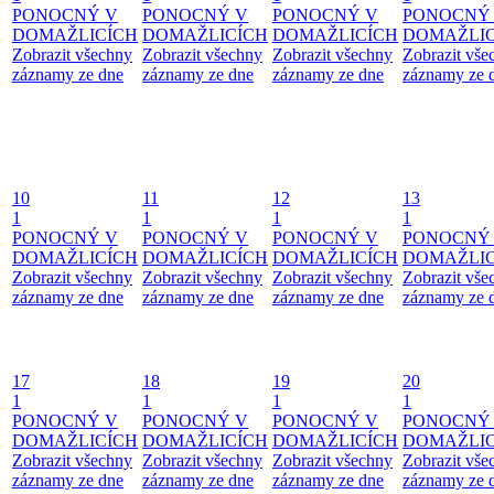
PONOCNÝ V
PONOCNÝ V
PONOCNÝ V
PONOCNÝ
DOMAŽLICÍCH
DOMAŽLICÍCH
DOMAŽLICÍCH
DOMAŽLIC
Zobrazit všechny
Zobrazit všechny
Zobrazit všechny
Zobrazit vše
záznamy ze dne
záznamy ze dne
záznamy ze dne
záznamy ze 
10
11
12
13
1
1
1
1
PONOCNÝ V
PONOCNÝ V
PONOCNÝ V
PONOCNÝ
DOMAŽLICÍCH
DOMAŽLICÍCH
DOMAŽLICÍCH
DOMAŽLIC
Zobrazit všechny
Zobrazit všechny
Zobrazit všechny
Zobrazit vše
záznamy ze dne
záznamy ze dne
záznamy ze dne
záznamy ze 
17
18
19
20
1
1
1
1
PONOCNÝ V
PONOCNÝ V
PONOCNÝ V
PONOCNÝ
DOMAŽLICÍCH
DOMAŽLICÍCH
DOMAŽLICÍCH
DOMAŽLIC
Zobrazit všechny
Zobrazit všechny
Zobrazit všechny
Zobrazit vše
záznamy ze dne
záznamy ze dne
záznamy ze dne
záznamy ze 