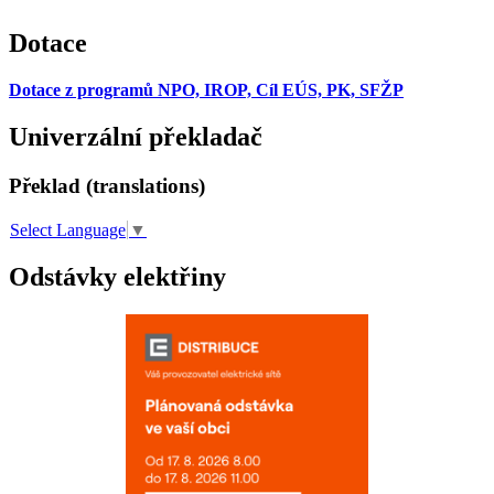
Dotace
Dotace z programů NPO, IROP, Cíl EÚS, PK, SFŽP
Univerzální překladač
Překlad (translations)
Select Language
▼
Odstávky elektřiny