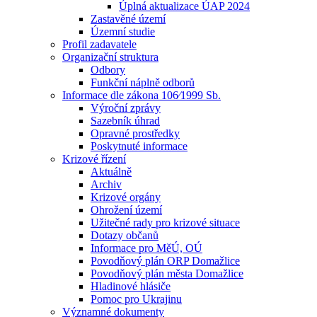
Úplná aktualizace ÚAP 2024
Zastavěné území
Územní studie
Profil zadavatele
Organizační struktura
Odbory
Funkční náplně odborů
Informace dle zákona 106⁄1999 Sb.
Výroční zprávy
Sazebník úhrad
Opravné prostředky
Poskytnuté informace
Krizové řízení
Aktuálně
Archiv
Krizové orgány
Ohrožení území
Užitečné rady pro krizové situace
Dotazy občanů
Informace pro MěÚ, OÚ
Povodňový plán ORP Domažlice
Povodňový plán města Domažlice
Hladinové hlásiče
Pomoc pro Ukrajinu
Významné dokumenty