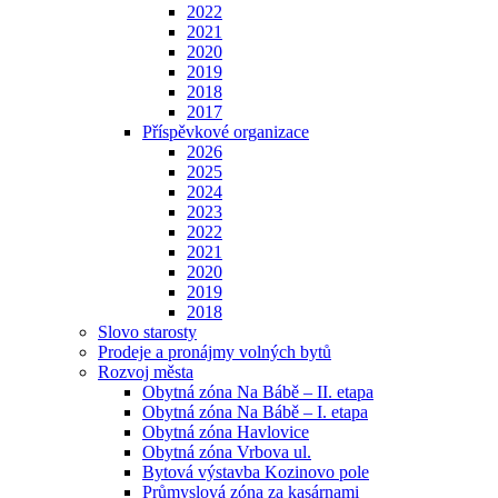
2022
2021
2020
2019
2018
2017
Příspěvkové organizace
2026
2025
2024
2023
2022
2021
2020
2019
2018
Slovo starosty
Prodeje a pronájmy volných bytů
Rozvoj města
Obytná zóna Na Bábě – II. etapa
Obytná zóna Na Bábě – I. etapa
Obytná zóna Havlovice
Obytná zóna Vrbova ul.
Bytová výstavba Kozinovo pole
Průmyslová zóna za kasárnami