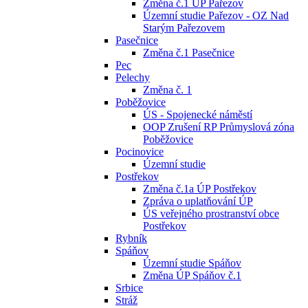
Změna č.1 ÚP Pařezov
Územní studie Pařezov - OZ Nad
Starým Pařezovem
Pasečnice
Změna č.1 Pasečnice
Pec
Pelechy
Změna č. 1
Poběžovice
ÚS - Spojenecké náměstí
OOP Zrušení RP Průmyslová zóna
Poběžovice
Pocinovice
Územní studie
Postřekov
Změna č.1a ÚP Postřekov
Zpráva o uplatňování ÚP
ÚS veřejného prostranství obce
Postřekov
Rybník
Spáňov
Územní studie Spáňov
Změna ÚP Spáňov č.1
Srbice
Stráž