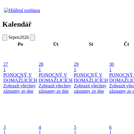
Kalendář
Srpen
2026
Po
Út
St
Čt
27
28
29
30
1
1
1
1
PONOCNÝ V
PONOCNÝ V
PONOCNÝ V
PONOCNÝ
DOMAŽLICÍCH
DOMAŽLICÍCH
DOMAŽLICÍCH
DOMAŽLIC
Zobrazit všechny
Zobrazit všechny
Zobrazit všechny
Zobrazit vše
záznamy ze dne
záznamy ze dne
záznamy ze dne
záznamy ze 
3
4
5
6
1
1
1
1