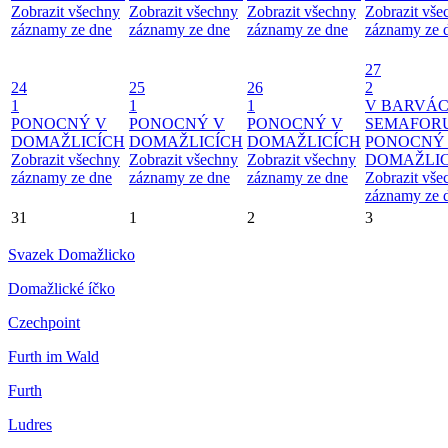
Zobrazit všechny
Zobrazit všechny
Zobrazit všechny
Zobrazit vše
záznamy ze dne
záznamy ze dne
záznamy ze dne
záznamy ze 
27
24
25
26
2
1
1
1
V BARVÁ
PONOCNÝ V
PONOCNÝ V
PONOCNÝ V
SEMAFOR
DOMAŽLICÍCH
DOMAŽLICÍCH
DOMAŽLICÍCH
PONOCNÝ
Zobrazit všechny
Zobrazit všechny
Zobrazit všechny
DOMAŽLIC
záznamy ze dne
záznamy ze dne
záznamy ze dne
Zobrazit vše
záznamy ze 
31
1
2
3
Svazek Domažlicko
Domažlické íčko
Czechpoint
Furth im Wald
Furth
Ludres