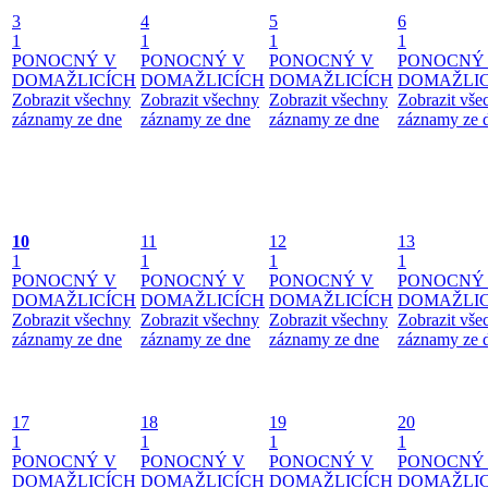
3
4
5
6
1
1
1
1
PONOCNÝ V
PONOCNÝ V
PONOCNÝ V
PONOCNÝ
DOMAŽLICÍCH
DOMAŽLICÍCH
DOMAŽLICÍCH
DOMAŽLIC
Zobrazit všechny
Zobrazit všechny
Zobrazit všechny
Zobrazit vše
záznamy ze dne
záznamy ze dne
záznamy ze dne
záznamy ze 
10
11
12
13
1
1
1
1
PONOCNÝ V
PONOCNÝ V
PONOCNÝ V
PONOCNÝ
DOMAŽLICÍCH
DOMAŽLICÍCH
DOMAŽLICÍCH
DOMAŽLIC
Zobrazit všechny
Zobrazit všechny
Zobrazit všechny
Zobrazit vše
záznamy ze dne
záznamy ze dne
záznamy ze dne
záznamy ze 
17
18
19
20
1
1
1
1
PONOCNÝ V
PONOCNÝ V
PONOCNÝ V
PONOCNÝ
DOMAŽLICÍCH
DOMAŽLICÍCH
DOMAŽLICÍCH
DOMAŽLIC