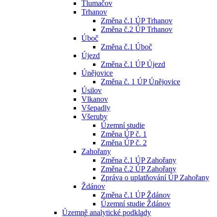
Tlumačov
Trhanov
Změna č.1 ÚP Trhanov
Změna č.2 ÚP Trhanov
Úboč
Změna č.1 Úboč
Újezd
Změna č.1 ÚP Újezd
Únějovice
Změna č. 1 ÚP Únějovice
Úsilov
Vlkanov
Všepadly
Všeruby
Územní studie
Změna ÚP č. 1
Změna ÚP č. 2
Zahořany
Změna č.1 ÚP Zahořany
Změna č.2 ÚP Zahořany
Zpráva o uplatňování ÚP Zahořany
Ždánov
Změna č.1 ÚP Ždánov
Územní studie Ždánov
Územně analytické podklady