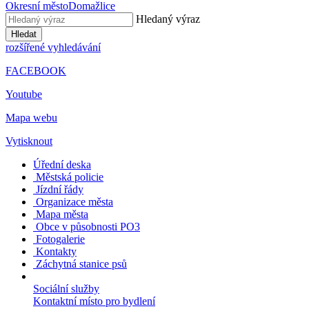
Okresní město
Domažlice
Hledaný výraz
Hledat
rozšířené vyhledávání
FACEBOOK
Youtube
Mapa webu
Vytisknout
Úřední deska
Městská policie
Jízdní řády
Organizace města
Mapa města
Obce v působnosti PO3
Fotogalerie
Kontakty
Záchytná stanice psů
Sociální služby
Kontaktní místo pro bydlení