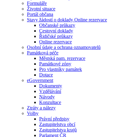
Formuláře
Životní situace
Portál občana
Stavy žádostí o doklady Online rezervace
Občanské průkazy
Cestovní doklady
Řidičské průkazy
Online rezervace
Osobní údaje a ochrana oznamovatelů
Památková péče
Městská pam. rezervace
Památkové zóny
Pro vlastníky památek
Dotace
eGovernment
Dokumenty
Vzdělávání
Návody
Konzultace
Ztráty a nálezy
Volby
Právní předpisy
Zastupitelstva obcí
Zastupitelstva krajů
Parlament ČR