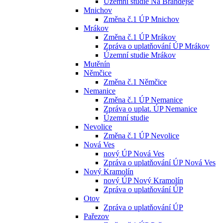
Územní studie Na Brandejse
Mnichov
Změna č.1 ÚP Mnichov
Mrákov
Změna č.1 ÚP Mrákov
Zpráva o uplatňování ÚP Mrákov
Územní studie Mrákov
Mutěnín
Němčice
Změna č.1 Němčice
Nemanice
Změna č.1 ÚP Nemanice
Zpráva o uplat. ÚP Nemanice
Územní studie
Nevolice
Změna č.1 ÚP Nevolice
Nová Ves
nový ÚP Nová Ves
Zpráva o uplatňování ÚP Nová Ves
Nový Kramolín
nový ÚP Nový Kramolín
Zpráva o uplatňování ÚP
Otov
Zpráva o uplatňování ÚP
Pařezov