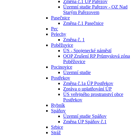
Změna č.1 ÚP Pařezov
Územní studie Pařezov - OZ Nad
Starým Pařezovem
Pasečnice
Změna č.1 Pasečnice
Pec
Pelechy
Změna č. 1
Poběžovice
ÚS - Spojenecké náměstí
OOP Zrušení RP Průmyslová zóna
Poběžovice
Pocinovice
Územní studie
Postřekov
Změna č.1a ÚP Postřekov
Zpráva o uplatňování ÚP
ÚS veřejného prostranství obce
Postřekov
Rybník
Spáňov
Územní studie Spáňov
Změna ÚP Spáňov č.1
Srbice
Stráž