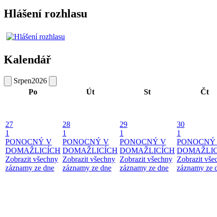
Hlášení rozhlasu
Kalendář
Srpen
2026
Po
Út
St
Čt
27
28
29
30
1
1
1
1
PONOCNÝ V
PONOCNÝ V
PONOCNÝ V
PONOCNÝ
DOMAŽLICÍCH
DOMAŽLICÍCH
DOMAŽLICÍCH
DOMAŽLIC
Zobrazit všechny
Zobrazit všechny
Zobrazit všechny
Zobrazit vše
záznamy ze dne
záznamy ze dne
záznamy ze dne
záznamy ze 