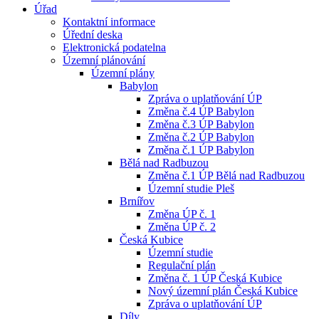
Úřad
Kontaktní informace
Úřední deska
Elektronická podatelna
Územní plánování
Územní plány
Babylon
Zpráva o uplatňování ÚP
Změna č.4 ÚP Babylon
Změna č.3 ÚP Babylon
Změna č.2 ÚP Babylon
Změna č.1 ÚP Babylon
Bělá nad Radbuzou
Změna č.1 ÚP Bělá nad Radbuzou
Územní studie Pleš
Brnířov
Změna ÚP č. 1
Změna ÚP č. 2
Česká Kubice
Územní studie
Regulační plán
Změna č. 1 ÚP Česká Kubice
Nový územní plán Česká Kubice
Zpráva o uplatňování ÚP
Díly