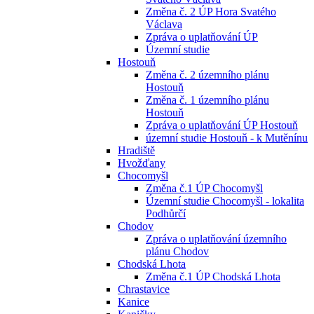
Změna č. 2 ÚP Hora Svatého
Václava
Zpráva o uplatňování ÚP
Územní studie
Hostouň
Změna č. 2 územního plánu
Hostouň
Změna č. 1 územního plánu
Hostouň
Zpráva o uplatňování ÚP Hostouň
územní studie Hostouň - k Mutěnínu
Hradiště
Hvožďany
Chocomyšl
Změna č.1 ÚP Chocomyšl
Územní studie Chocomyšl - lokalita
Podhůrčí
Chodov
Zpráva o uplatňování územního
plánu Chodov
Chodská Lhota
Změna č.1 ÚP Chodská Lhota
Chrastavice
Kanice