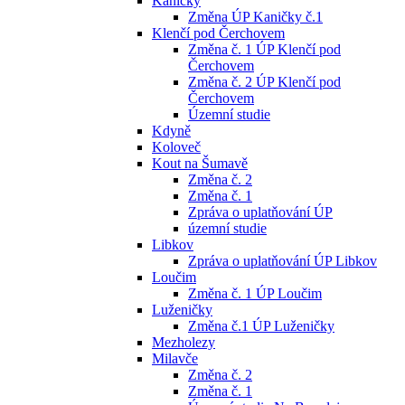
Kaničky
Změna ÚP Kaničky č.1
Klenčí pod Čerchovem
Změna č. 1 ÚP Klenčí pod
Čerchovem
Změna č. 2 ÚP Klenčí pod
Čerchovem
Územní studie
Kdyně
Koloveč
Kout na Šumavě
Změna č. 2
Změna č. 1
Zpráva o uplatňování ÚP
územní studie
Libkov
Zpráva o uplatňování ÚP Libkov
Loučim
Změna č. 1 ÚP Loučim
Luženičky
Změna č.1 ÚP Luženičky
Mezholezy
Milavče
Změna č. 2
Změna č. 1