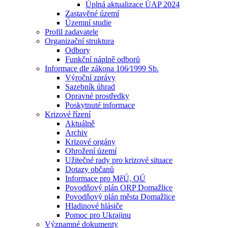
Úplná aktualizace ÚAP 2024
Zastavěné území
Územní studie
Profil zadavatele
Organizační struktura
Odbory
Funkční náplně odborů
Informace dle zákona 106⁄1999 Sb.
Výroční zprávy
Sazebník úhrad
Opravné prostředky
Poskytnuté informace
Krizové řízení
Aktuálně
Archiv
Krizové orgány
Ohrožení území
Užitečné rady pro krizové situace
Dotazy občanů
Informace pro MěÚ, OÚ
Povodňový plán ORP Domažlice
Povodňový plán města Domažlice
Hladinové hlásiče
Pomoc pro Ukrajinu
Významné dokumenty