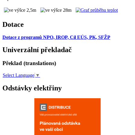
Dotace
Dotace z programů NPO, IROP, Cíl EÚS, PK, SFŽP
Univerzální překladač
Překlad (translations)
Select Language
▼
Odstávky elektřiny