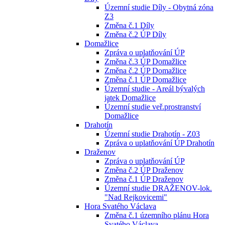
Územní studie Díly - Obytná zóna
Z3
Změna č.1 Díly
Změna č.2 ÚP Díly
Domažlice
Zpráva o uplatňování ÚP
Změna č.3 ÚP Domažlice
Změna č.2 ÚP Domažlice
Změna č.1 ÚP Domažlice
Územní studie - Areál bývalých
jatek Domažlice
Územní studie veř.prostranství
Domažlice
Drahotín
Územní studie Drahotín - Z03
Zpráva o uplatňování ÚP Drahotín
Draženov
Zpráva o uplatňování ÚP
Změna č.2 ÚP Draženov
Změna č.1 ÚP Draženov
Územní studie DRAŽENOV-lok.
"Nad Rejkovicemi"
Hora Svatého Václava
Změna č.1 územního plánu Hora
Svatého Václava