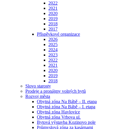
2022
2021
2020
2019
2018
2017
Příspěvkové organizace
2026
2025
2024
2023
2022
2021
2020
2019
2018
Slovo starosty
Prodeje a pronájmy volných bytů
Rozvoj města
Obytná zóna Na Bábě – II. etapa
Obytná zóna Na Bábě – I. etapa
Obytná zóna Havlovice
Obytná zóna Vrbova ul.
Bytová výstavba Kozinovo pole
Průmyslová zóna za kasárnami