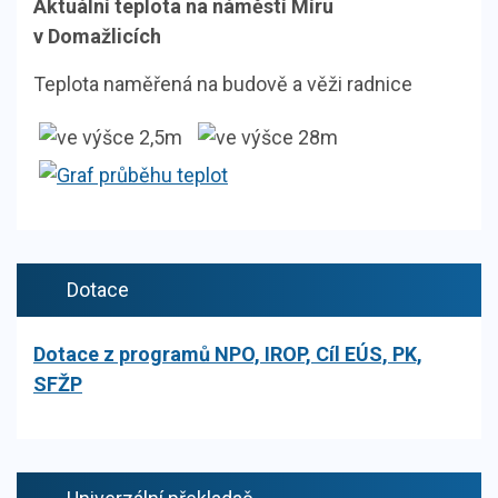
Aktuální teplota na náměstí Míru
v Domažlicích
Teplota naměřená na budově a věži radnice
Dotace
Dotace z programů NPO, IROP, Cíl EÚS, PK,
SFŽP