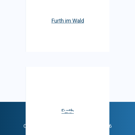
Furth im Wald
Furth
Oficiální stránky města Domažlice © 2026
Provozovatel
Galileo Corporation s.r.o.