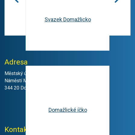
Svazek Domažlicko
Adresa
Městský úřad Domažlice
Náměstí Míru 1
344 20 Domažlice
Domažlické íčko
Kontakty