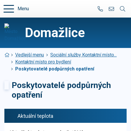
Menu
+420 379 719
podateln
Domažlice
Úvodní stránka
Vedlejší menu
Sociální služby Kontaktní místo...
Kontaktní místo pro bydlení
Poskytovatelé podpůrných opatření
Poskytovatelé podpůrných
opatření
Aktuální teplota