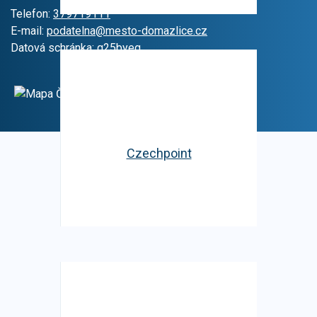
Telefon:
379719111
E-mail:
podatelna@mesto-domazlice.cz
Datová schránka: q25byeg
Czechpoint