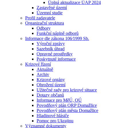
Úplná aktualizace ÚAP 2024
Zastavěné území
Územní studie
Profil zadavatele
Organizační struktura
Odbory
Funkční náplně odborů
Informace dle zákona 106⁄1999 Sb.
Výroční zprávy
Sazebník úhrad
Opravné prostředky
Poskytnuté informace
Krizové řízení
Aktuálně
Archiv
Krizové orgány
Ohrožení území
Užitečné rady pro krizové situace
Dotazy občanů
Informace pro MěÚ, OÚ
Povodňový plán ORP Domažlice
Povodňový plán města Domažlice
Hladinové hlásiče
Pomoc pro Ukrajinu
Významné dokumenty