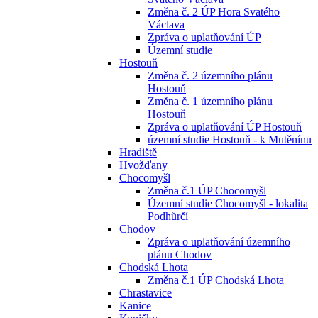
Změna č. 2 ÚP Hora Svatého
Václava
Zpráva o uplatňování ÚP
Územní studie
Hostouň
Změna č. 2 územního plánu
Hostouň
Změna č. 1 územního plánu
Hostouň
Zpráva o uplatňování ÚP Hostouň
územní studie Hostouň - k Mutěnínu
Hradiště
Hvožďany
Chocomyšl
Změna č.1 ÚP Chocomyšl
Územní studie Chocomyšl - lokalita
Podhůrčí
Chodov
Zpráva o uplatňování územního
plánu Chodov
Chodská Lhota
Změna č.1 ÚP Chodská Lhota
Chrastavice
Kanice