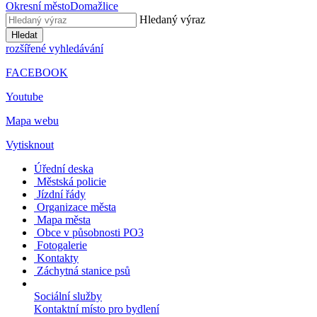
Okresní město
Domažlice
Hledaný výraz
Hledat
rozšířené vyhledávání
FACEBOOK
Youtube
Mapa webu
Vytisknout
Úřední deska
Městská policie
Jízdní řády
Organizace města
Mapa města
Obce v působnosti PO3
Fotogalerie
Kontakty
Záchytná stanice psů
Sociální služby
Kontaktní místo pro bydlení