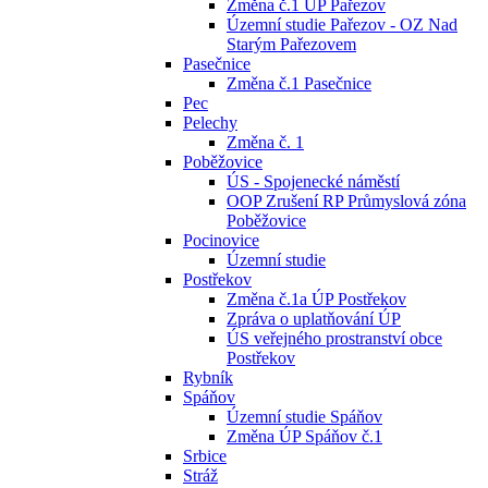
Změna č.1 ÚP Pařezov
Územní studie Pařezov - OZ Nad
Starým Pařezovem
Pasečnice
Změna č.1 Pasečnice
Pec
Pelechy
Změna č. 1
Poběžovice
ÚS - Spojenecké náměstí
OOP Zrušení RP Průmyslová zóna
Poběžovice
Pocinovice
Územní studie
Postřekov
Změna č.1a ÚP Postřekov
Zpráva o uplatňování ÚP
ÚS veřejného prostranství obce
Postřekov
Rybník
Spáňov
Územní studie Spáňov
Změna ÚP Spáňov č.1
Srbice
Stráž