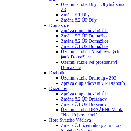
Územní studie Díly - Obytná zóna
Z3
Změna č.1 Díly
Změna č.2 ÚP Díly
Domažlice
Zpráva o uplatňování ÚP
Změna č.3 ÚP Domažlice
Změna č.2 ÚP Domažlice
Změna č.1 ÚP Domažlice
Územní studie - Areál bývalých
jatek Domažlice
Územní studie veř.prostranství
Domažlice
Drahotín
Územní studie Drahotín - Z03
Zpráva o uplatňování ÚP Drahotín
Draženov
Zpráva o uplatňování ÚP
Změna č.2 ÚP Draženov
Změna č.1 ÚP Draženov
Územní studie DRAŽENOV-lok.
"Nad Rejkovicemi"
Hora Svatého Václava
Změna č.1 územního plánu Hora
Svatého Václava