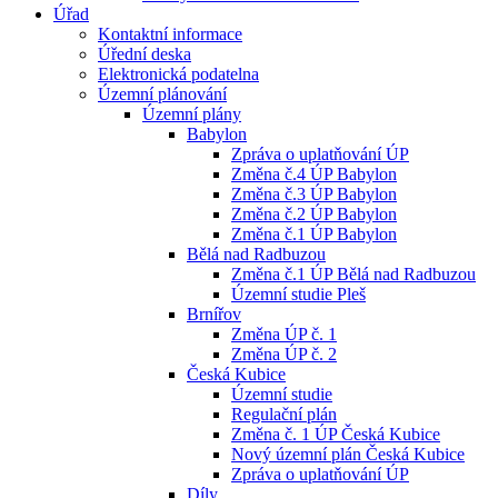
Úřad
Kontaktní informace
Úřední deska
Elektronická podatelna
Územní plánování
Územní plány
Babylon
Zpráva o uplatňování ÚP
Změna č.4 ÚP Babylon
Změna č.3 ÚP Babylon
Změna č.2 ÚP Babylon
Změna č.1 ÚP Babylon
Bělá nad Radbuzou
Změna č.1 ÚP Bělá nad Radbuzou
Územní studie Pleš
Brnířov
Změna ÚP č. 1
Změna ÚP č. 2
Česká Kubice
Územní studie
Regulační plán
Změna č. 1 ÚP Česká Kubice
Nový územní plán Česká Kubice
Zpráva o uplatňování ÚP
Díly