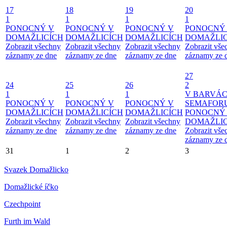
17
18
19
20
1
1
1
1
PONOCNÝ V
PONOCNÝ V
PONOCNÝ V
PONOCNÝ
DOMAŽLICÍCH
DOMAŽLICÍCH
DOMAŽLICÍCH
DOMAŽLIC
Zobrazit všechny
Zobrazit všechny
Zobrazit všechny
Zobrazit vše
záznamy ze dne
záznamy ze dne
záznamy ze dne
záznamy ze 
27
24
25
26
2
1
1
1
V BARVÁ
PONOCNÝ V
PONOCNÝ V
PONOCNÝ V
SEMAFOR
DOMAŽLICÍCH
DOMAŽLICÍCH
DOMAŽLICÍCH
PONOCNÝ
Zobrazit všechny
Zobrazit všechny
Zobrazit všechny
DOMAŽLIC
záznamy ze dne
záznamy ze dne
záznamy ze dne
Zobrazit vše
záznamy ze 
31
1
2
3
Svazek Domažlicko
Domažlické íčko
Czechpoint
Furth im Wald