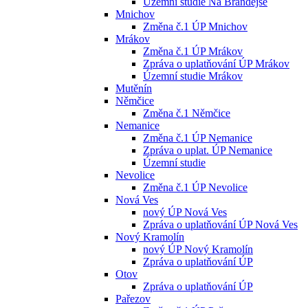
Územní studie Na Brandejse
Mnichov
Změna č.1 ÚP Mnichov
Mrákov
Změna č.1 ÚP Mrákov
Zpráva o uplatňování ÚP Mrákov
Územní studie Mrákov
Mutěnín
Němčice
Změna č.1 Němčice
Nemanice
Změna č.1 ÚP Nemanice
Zpráva o uplat. ÚP Nemanice
Územní studie
Nevolice
Změna č.1 ÚP Nevolice
Nová Ves
nový ÚP Nová Ves
Zpráva o uplatňování ÚP Nová Ves
Nový Kramolín
nový ÚP Nový Kramolín
Zpráva o uplatňování ÚP
Otov
Zpráva o uplatňování ÚP
Pařezov