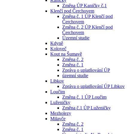
Kaničky
Změna ÚP Kaničky č.1
Klenčí pod Čerchovem
Změna č. 1 ÚP Klenčí pod
Čerchovem
Změna č. 2 ÚP Klenčí pod
Čerchovem
Územní studie
Kdyně
Koloveč
Kout na Šumavě
Změna č. 2
Změna č. 1
Zpráva o uplatňování ÚP
územní studie
Libkov
Zpráva o uplatňování ÚP Libkov
Loučim
Změna č. 1 ÚP Loučim
Luženičky
Změna č.1 ÚP Luženičky
Mezholezy
Milavče
Změna č. 2
Změna č. 1