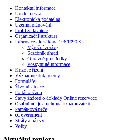
Kontaktní informace
Úřední deska
Elektronická podatelna
Územní plánování
Profil zadavatele
Organizační struktura
Informace dle zákona 106⁄1999 Sb.
Výroční zprávy
Sazebník úhrad
Opravné prostředky
Poskytnuté informace
Krizové řízení
Významné dokumenty
Formuláře
Životní situace
Portál občana
Stavy žádostí o doklady Online rezervace
Osobní údaje a ochrana oznamovatelů
Památková péče
eGovernment
Ztráty a nálezy
Volby
Aktuální teplota