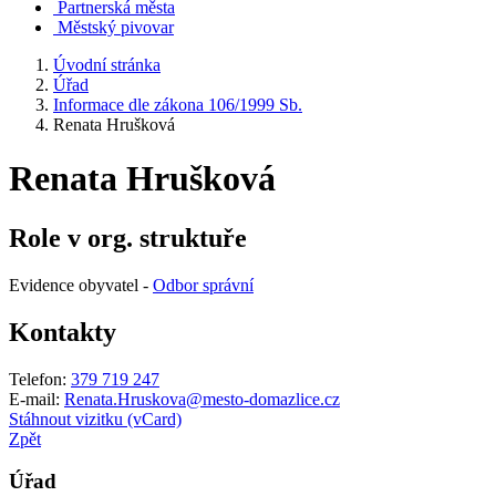
Partnerská města
Městský pivovar
Úvodní stránka
Úřad
Informace dle zákona 106/1999 Sb.
Renata Hrušková
Renata Hrušková
Role v org. struktuře
Evidence obyvatel -
Odbor správní
Kontakty
Telefon:
379 719 247
E-mail:
Renata.Hruskova@mesto-domazlice.cz
Stáhnout vizitku (vCard)
Zpět
Úřad