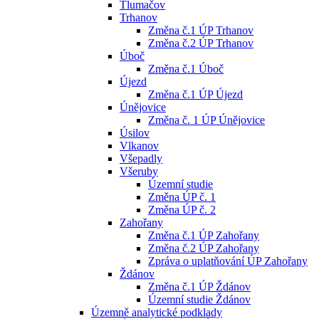
Tlumačov
Trhanov
Změna č.1 ÚP Trhanov
Změna č.2 ÚP Trhanov
Úboč
Změna č.1 Úboč
Újezd
Změna č.1 ÚP Újezd
Únějovice
Změna č. 1 ÚP Únějovice
Úsilov
Vlkanov
Všepadly
Všeruby
Územní studie
Změna ÚP č. 1
Změna ÚP č. 2
Zahořany
Změna č.1 ÚP Zahořany
Změna č.2 ÚP Zahořany
Zpráva o uplatňování ÚP Zahořany
Ždánov
Změna č.1 ÚP Ždánov
Územní studie Ždánov
Územně analytické podklady