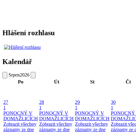
Hlášení rozhlasu
Kalendář
Srpen
2026
Po
Út
St
Čt
27
28
29
30
1
1
1
1
PONOCNÝ V
PONOCNÝ V
PONOCNÝ V
PONOCNÝ
DOMAŽLICÍCH
DOMAŽLICÍCH
DOMAŽLICÍCH
DOMAŽLIC
Zobrazit všechny
Zobrazit všechny
Zobrazit všechny
Zobrazit vše
záznamy ze dne
záznamy ze dne
záznamy ze dne
záznamy ze 