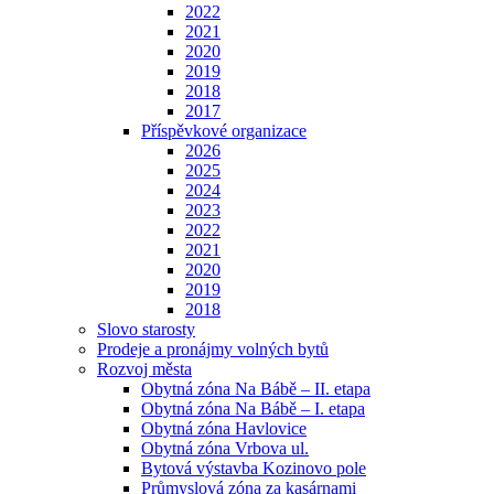
2022
2021
2020
2019
2018
2017
Příspěvkové organizace
2026
2025
2024
2023
2022
2021
2020
2019
2018
Slovo starosty
Prodeje a pronájmy volných bytů
Rozvoj města
Obytná zóna Na Bábě – II. etapa
Obytná zóna Na Bábě – I. etapa
Obytná zóna Havlovice
Obytná zóna Vrbova ul.
Bytová výstavba Kozinovo pole
Průmyslová zóna za kasárnami