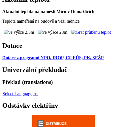
Aktuální teplota na náměstí Míru v Domažlicích
Teplota naměřená na budově a věži radnice
Dotace
Dotace z programů NPO, IROP, Cíl EÚS, PK, SFŽP
Univerzální překladač
Překlad (translations)
Select Language
▼
Odstávky elektřiny