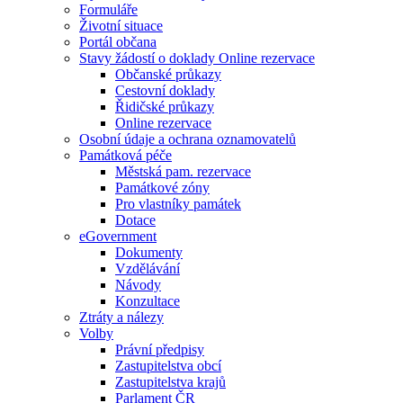
Formuláře
Životní situace
Portál občana
Stavy žádostí o doklady Online rezervace
Občanské průkazy
Cestovní doklady
Řidičské průkazy
Online rezervace
Osobní údaje a ochrana oznamovatelů
Památková péče
Městská pam. rezervace
Památkové zóny
Pro vlastníky památek
Dotace
eGovernment
Dokumenty
Vzdělávání
Návody
Konzultace
Ztráty a nálezy
Volby
Právní předpisy
Zastupitelstva obcí
Zastupitelstva krajů
Parlament ČR