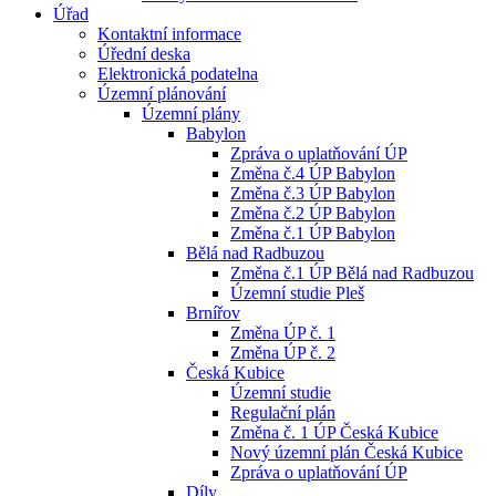
Úřad
Kontaktní informace
Úřední deska
Elektronická podatelna
Územní plánování
Územní plány
Babylon
Zpráva o uplatňování ÚP
Změna č.4 ÚP Babylon
Změna č.3 ÚP Babylon
Změna č.2 ÚP Babylon
Změna č.1 ÚP Babylon
Bělá nad Radbuzou
Změna č.1 ÚP Bělá nad Radbuzou
Územní studie Pleš
Brnířov
Změna ÚP č. 1
Změna ÚP č. 2
Česká Kubice
Územní studie
Regulační plán
Změna č. 1 ÚP Česká Kubice
Nový územní plán Česká Kubice
Zpráva o uplatňování ÚP
Díly