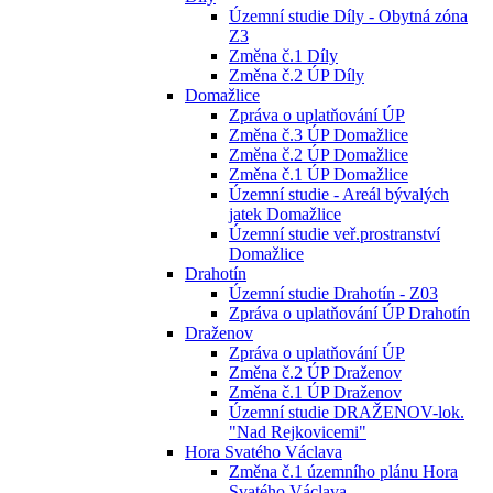
Územní studie Díly - Obytná zóna
Z3
Změna č.1 Díly
Změna č.2 ÚP Díly
Domažlice
Zpráva o uplatňování ÚP
Změna č.3 ÚP Domažlice
Změna č.2 ÚP Domažlice
Změna č.1 ÚP Domažlice
Územní studie - Areál bývalých
jatek Domažlice
Územní studie veř.prostranství
Domažlice
Drahotín
Územní studie Drahotín - Z03
Zpráva o uplatňování ÚP Drahotín
Draženov
Zpráva o uplatňování ÚP
Změna č.2 ÚP Draženov
Změna č.1 ÚP Draženov
Územní studie DRAŽENOV-lok.
"Nad Rejkovicemi"
Hora Svatého Václava
Změna č.1 územního plánu Hora
Svatého Václava