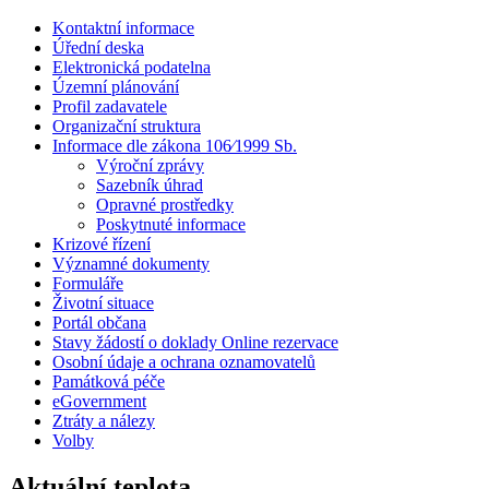
Kontaktní informace
Úřední deska
Elektronická podatelna
Územní plánování
Profil zadavatele
Organizační struktura
Informace dle zákona 106⁄1999 Sb.
Výroční zprávy
Sazebník úhrad
Opravné prostředky
Poskytnuté informace
Krizové řízení
Významné dokumenty
Formuláře
Životní situace
Portál občana
Stavy žádostí o doklady Online rezervace
Osobní údaje a ochrana oznamovatelů
Památková péče
eGovernment
Ztráty a nálezy
Volby
Aktuální teplota