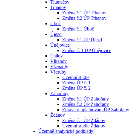
Tlumačov
Trhanov
Změna č.1 ÚP Trhanov
Změna č.2 ÚP Trhanov
Úboč
Změna č.1 Úboč
Újezd
Změna č.1 ÚP Újezd
Únějovice
Změna č. 1 ÚP Únějovice
Úsilov
Vlkanov
Všepadly
Všeruby
Územní studie
Změna ÚP č. 1
Změna ÚP č. 2
Zahořany
Změna č.1 ÚP Zahořany
Změna č.2 ÚP Zahořany
Zpráva o uplatňování ÚP Zahořany
Ždánov
Změna č.1 ÚP Ždánov
Územní studie Ždánov
Územně analytické podklady