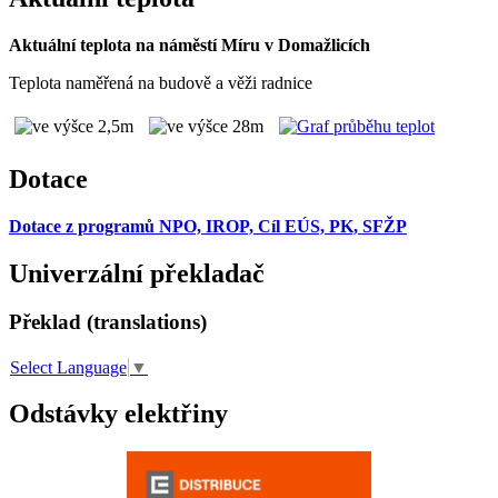
Aktuální teplota na náměstí Míru v Domažlicích
Teplota naměřená na budově a věži radnice
Dotace
Dotace z programů NPO, IROP, Cíl EÚS, PK, SFŽP
Univerzální překladač
Překlad (translations)
Select Language
▼
Odstávky elektřiny