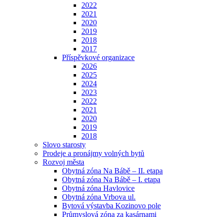
2022
2021
2020
2019
2018
2017
Příspěvkové organizace
2026
2025
2024
2023
2022
2021
2020
2019
2018
Slovo starosty
Prodeje a pronájmy volných bytů
Rozvoj města
Obytná zóna Na Bábě – II. etapa
Obytná zóna Na Bábě – I. etapa
Obytná zóna Havlovice
Obytná zóna Vrbova ul.
Bytová výstavba Kozinovo pole
Průmyslová zóna za kasárnami