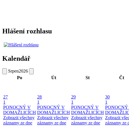
Hlášení rozhlasu
Kalendář
Srpen
2026
Po
Út
St
Čt
27
28
29
30
1
1
1
1
PONOCNÝ V
PONOCNÝ V
PONOCNÝ V
PONOCNÝ
DOMAŽLICÍCH
DOMAŽLICÍCH
DOMAŽLICÍCH
DOMAŽLIC
Zobrazit všechny
Zobrazit všechny
Zobrazit všechny
Zobrazit vše
záznamy ze dne
záznamy ze dne
záznamy ze dne
záznamy ze 