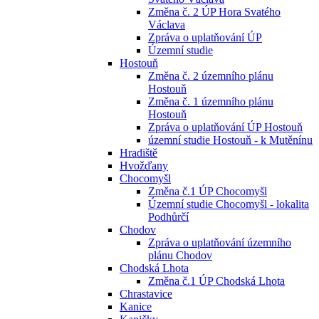
Změna č. 2 ÚP Hora Svatého
Václava
Zpráva o uplatňování ÚP
Územní studie
Hostouň
Změna č. 2 územního plánu
Hostouň
Změna č. 1 územního plánu
Hostouň
Zpráva o uplatňování ÚP Hostouň
územní studie Hostouň - k Mutěnínu
Hradiště
Hvožďany
Chocomyšl
Změna č.1 ÚP Chocomyšl
Územní studie Chocomyšl - lokalita
Podhůrčí
Chodov
Zpráva o uplatňování územního
plánu Chodov
Chodská Lhota
Změna č.1 ÚP Chodská Lhota
Chrastavice
Kanice