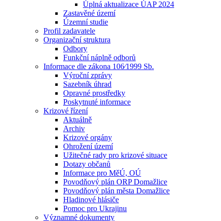
Úplná aktualizace ÚAP 2024
Zastavěné území
Územní studie
Profil zadavatele
Organizační struktura
Odbory
Funkční náplně odborů
Informace dle zákona 106⁄1999 Sb.
Výroční zprávy
Sazebník úhrad
Opravné prostředky
Poskytnuté informace
Krizové řízení
Aktuálně
Archiv
Krizové orgány
Ohrožení území
Užitečné rady pro krizové situace
Dotazy občanů
Informace pro MěÚ, OÚ
Povodňový plán ORP Domažlice
Povodňový plán města Domažlice
Hladinové hlásiče
Pomoc pro Ukrajinu
Významné dokumenty