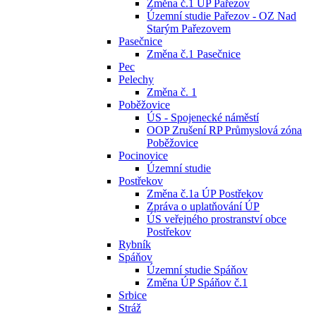
Změna č.1 ÚP Pařezov
Územní studie Pařezov - OZ Nad
Starým Pařezovem
Pasečnice
Změna č.1 Pasečnice
Pec
Pelechy
Změna č. 1
Poběžovice
ÚS - Spojenecké náměstí
OOP Zrušení RP Průmyslová zóna
Poběžovice
Pocinovice
Územní studie
Postřekov
Změna č.1a ÚP Postřekov
Zpráva o uplatňování ÚP
ÚS veřejného prostranství obce
Postřekov
Rybník
Spáňov
Územní studie Spáňov
Změna ÚP Spáňov č.1
Srbice
Stráž