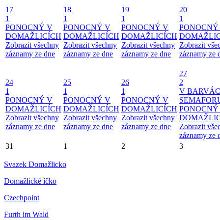
17
18
19
20
1
1
1
1
PONOCNÝ V
PONOCNÝ V
PONOCNÝ V
PONOCNÝ
DOMAŽLICÍCH
DOMAŽLICÍCH
DOMAŽLICÍCH
DOMAŽLIC
Zobrazit všechny
Zobrazit všechny
Zobrazit všechny
Zobrazit vše
záznamy ze dne
záznamy ze dne
záznamy ze dne
záznamy ze 
27
24
25
26
2
1
1
1
V BARVÁ
PONOCNÝ V
PONOCNÝ V
PONOCNÝ V
SEMAFOR
DOMAŽLICÍCH
DOMAŽLICÍCH
DOMAŽLICÍCH
PONOCNÝ
Zobrazit všechny
Zobrazit všechny
Zobrazit všechny
DOMAŽLIC
záznamy ze dne
záznamy ze dne
záznamy ze dne
Zobrazit vše
záznamy ze 
31
1
2
3
Svazek Domažlicko
Domažlické íčko
Czechpoint
Furth im Wald