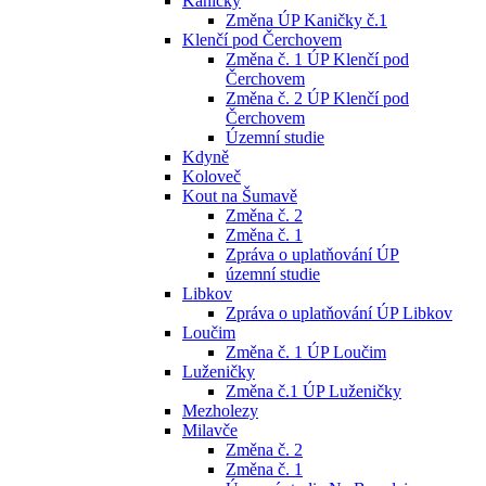
Kaničky
Změna ÚP Kaničky č.1
Klenčí pod Čerchovem
Změna č. 1 ÚP Klenčí pod
Čerchovem
Změna č. 2 ÚP Klenčí pod
Čerchovem
Územní studie
Kdyně
Koloveč
Kout na Šumavě
Změna č. 2
Změna č. 1
Zpráva o uplatňování ÚP
územní studie
Libkov
Zpráva o uplatňování ÚP Libkov
Loučim
Změna č. 1 ÚP Loučim
Luženičky
Změna č.1 ÚP Luženičky
Mezholezy
Milavče
Změna č. 2
Změna č. 1