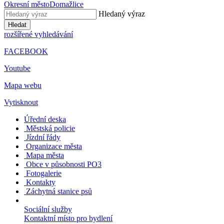
Okresní město
Domažlice
Hledaný výraz
Hledat
rozšířené vyhledávání
FACEBOOK
Youtube
Mapa webu
Vytisknout
Úřední deska
Městská policie
Jízdní řády
Organizace města
Mapa města
Obce v působnosti PO3
Fotogalerie
Kontakty
Záchytná stanice psů
Sociální služby
Kontaktní místo pro bydlení