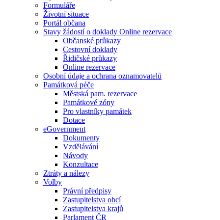
Formuláře
Životní situace
Portál občana
Stavy žádostí o doklady Online rezervace
Občanské průkazy
Cestovní doklady
Řidičské průkazy
Online rezervace
Osobní údaje a ochrana oznamovatelů
Památková péče
Městská pam. rezervace
Památkové zóny
Pro vlastníky památek
Dotace
eGovernment
Dokumenty
Vzdělávání
Návody
Konzultace
Ztráty a nálezy
Volby
Právní předpisy
Zastupitelstva obcí
Zastupitelstva krajů
Parlament ČR