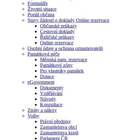
Formuláře
Životní situace
Portál občana
Stavy žádostí o doklady Online rezervace
Občanské průkazy
Cestovní doklady
Řidičské průkazy
Online rezervace
Osobní údaje a ochrana oznamovatelů
Památková péče
Městská pam. rezervace
Památkové zóny
Pro vlastníky památek
Dotace
eGovernment
Dokumenty
Vzdělávání
Návody
Konzultace
Ztráty a nálezy
Volby
Právní předpisy
Zastupitelstva obcí
Zastupitelstva krajů
Parlament ČR