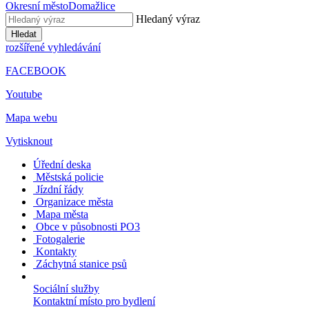
Okresní město
Domažlice
Hledaný výraz
Hledat
rozšířené vyhledávání
FACEBOOK
Youtube
Mapa webu
Vytisknout
Úřední deska
Městská policie
Jízdní řády
Organizace města
Mapa města
Obce v působnosti PO3
Fotogalerie
Kontakty
Záchytná stanice psů
Sociální služby
Kontaktní místo pro bydlení