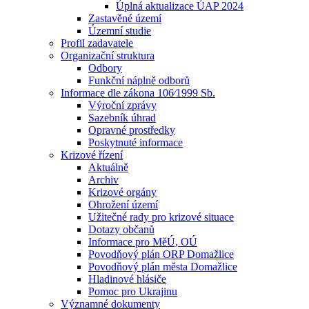
Úplná aktualizace ÚAP 2024
Zastavěné území
Územní studie
Profil zadavatele
Organizační struktura
Odbory
Funkční náplně odborů
Informace dle zákona 106⁄1999 Sb.
Výroční zprávy
Sazebník úhrad
Opravné prostředky
Poskytnuté informace
Krizové řízení
Aktuálně
Archiv
Krizové orgány
Ohrožení území
Užitečné rady pro krizové situace
Dotazy občanů
Informace pro MěÚ, OÚ
Povodňový plán ORP Domažlice
Povodňový plán města Domažlice
Hladinové hlásiče
Pomoc pro Ukrajinu
Významné dokumenty