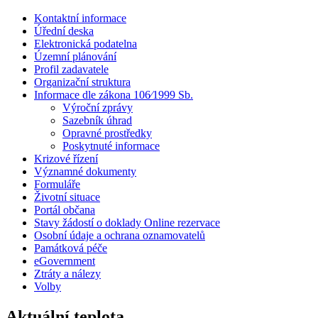
Kontaktní informace
Úřední deska
Elektronická podatelna
Územní plánování
Profil zadavatele
Organizační struktura
Informace dle zákona 106⁄1999 Sb.
Výroční zprávy
Sazebník úhrad
Opravné prostředky
Poskytnuté informace
Krizové řízení
Významné dokumenty
Formuláře
Životní situace
Portál občana
Stavy žádostí o doklady Online rezervace
Osobní údaje a ochrana oznamovatelů
Památková péče
eGovernment
Ztráty a nálezy
Volby
Aktuální teplota