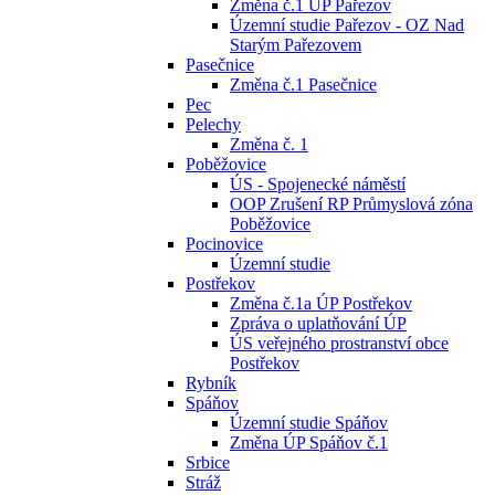
Změna č.1 ÚP Pařezov
Územní studie Pařezov - OZ Nad
Starým Pařezovem
Pasečnice
Změna č.1 Pasečnice
Pec
Pelechy
Změna č. 1
Poběžovice
ÚS - Spojenecké náměstí
OOP Zrušení RP Průmyslová zóna
Poběžovice
Pocinovice
Územní studie
Postřekov
Změna č.1a ÚP Postřekov
Zpráva o uplatňování ÚP
ÚS veřejného prostranství obce
Postřekov
Rybník
Spáňov
Územní studie Spáňov
Změna ÚP Spáňov č.1
Srbice
Stráž