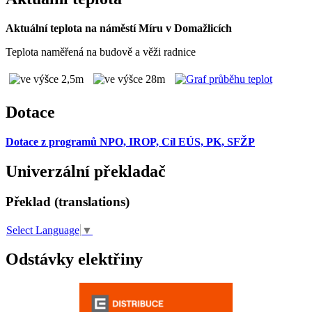
Aktuální teplota na náměstí Míru v Domažlicích
Teplota naměřená na budově a věži radnice
Dotace
Dotace z programů NPO, IROP, Cíl EÚS, PK, SFŽP
Univerzální překladač
Překlad (translations)
Select Language
▼
Odstávky elektřiny