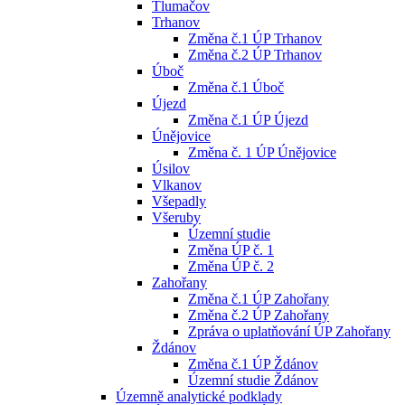
Tlumačov
Trhanov
Změna č.1 ÚP Trhanov
Změna č.2 ÚP Trhanov
Úboč
Změna č.1 Úboč
Újezd
Změna č.1 ÚP Újezd
Únějovice
Změna č. 1 ÚP Únějovice
Úsilov
Vlkanov
Všepadly
Všeruby
Územní studie
Změna ÚP č. 1
Změna ÚP č. 2
Zahořany
Změna č.1 ÚP Zahořany
Změna č.2 ÚP Zahořany
Zpráva o uplatňování ÚP Zahořany
Ždánov
Změna č.1 ÚP Ždánov
Územní studie Ždánov
Územně analytické podklady