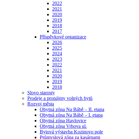
2022
2021
2020
2019
2018
2017
Příspěvkové organizace
2026
2025
2024
2023
2022
2021
2020
2019
2018
Slovo starosty
Prodeje a pronájmy volných bytů
Rozvoj města
Obytná zóna Na Bábě – II. etapa
Obytná zóna Na Bábě – I. etapa
Obytná zóna Havlovice
Obytná zóna Vrbova ul.
Bytová výstavba Kozinovo pole
Průmyslová zóna za kasárnami