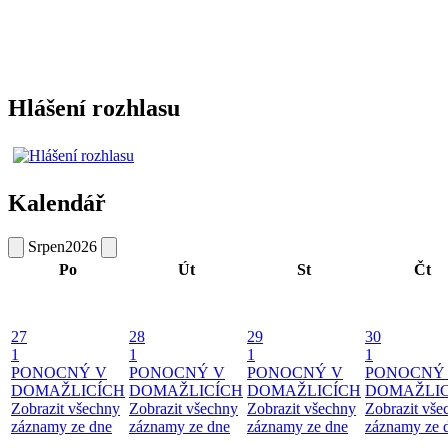
Hlášení rozhlasu
Kalendář
Srpen
2026
Po
Út
St
Čt
27
28
29
30
1
1
1
1
PONOCNÝ V
PONOCNÝ V
PONOCNÝ V
PONOCNÝ
DOMAŽLICÍCH
DOMAŽLICÍCH
DOMAŽLICÍCH
DOMAŽLIC
Zobrazit všechny
Zobrazit všechny
Zobrazit všechny
Zobrazit vše
záznamy ze dne
záznamy ze dne
záznamy ze dne
záznamy ze 