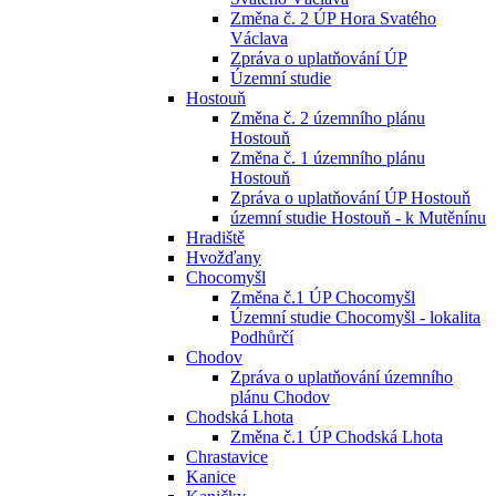
Změna č. 2 ÚP Hora Svatého
Václava
Zpráva o uplatňování ÚP
Územní studie
Hostouň
Změna č. 2 územního plánu
Hostouň
Změna č. 1 územního plánu
Hostouň
Zpráva o uplatňování ÚP Hostouň
územní studie Hostouň - k Mutěnínu
Hradiště
Hvožďany
Chocomyšl
Změna č.1 ÚP Chocomyšl
Územní studie Chocomyšl - lokalita
Podhůrčí
Chodov
Zpráva o uplatňování územního
plánu Chodov
Chodská Lhota
Změna č.1 ÚP Chodská Lhota
Chrastavice
Kanice