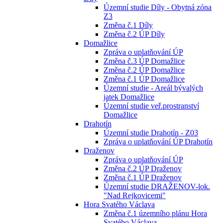
Územní studie Díly - Obytná zóna
Z3
Změna č.1 Díly
Změna č.2 ÚP Díly
Domažlice
Zpráva o uplatňování ÚP
Změna č.3 ÚP Domažlice
Změna č.2 ÚP Domažlice
Změna č.1 ÚP Domažlice
Územní studie - Areál bývalých
jatek Domažlice
Územní studie veř.prostranství
Domažlice
Drahotín
Územní studie Drahotín - Z03
Zpráva o uplatňování ÚP Drahotín
Draženov
Zpráva o uplatňování ÚP
Změna č.2 ÚP Draženov
Změna č.1 ÚP Draženov
Územní studie DRAŽENOV-lok.
"Nad Rejkovicemi"
Hora Svatého Václava
Změna č.1 územního plánu Hora
Svatého Václava