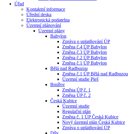
Úřad
Kontaktní informace
Úřední deska
Elektronická podatelna
Územní plánování
Územní plány
Babylon
Zpráva o uplatňování ÚP
Změna č.4 ÚP Babylon
Změna č.3 ÚP Babylon
Změna č.2 ÚP Babylon
Změna č.1 ÚP Babylon
Bělá nad Radbuzou
Změna č.1 ÚP Bělá nad Radbuzou
Územní studie Pleš
Brnířov
Změna ÚP č. 1
Změna ÚP č. 2
Česká Kubice
Územní studie
Regulační plán
Změna č. 1 ÚP Česká Kubice
Nový územní plán Česká Kubice
Zpráva o uplatňování ÚP
Díly