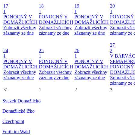
17
18
19
20
1
1
1
1
PONOCNÝ V
PONOCNÝ V
PONOCNÝ V
PONOCNÝ
DOMAŽLICÍCH
DOMAŽLICÍCH
DOMAŽLICÍCH
DOMAŽLIC
Zobrazit všechny
Zobrazit všechny
Zobrazit všechny
Zobrazit vše
záznamy ze dne
záznamy ze dne
záznamy ze dne
záznamy ze 
27
24
25
26
2
1
1
1
V BARVÁ
PONOCNÝ V
PONOCNÝ V
PONOCNÝ V
SEMAFOR
DOMAŽLICÍCH
DOMAŽLICÍCH
DOMAŽLICÍCH
PONOCNÝ
Zobrazit všechny
Zobrazit všechny
Zobrazit všechny
DOMAŽLIC
záznamy ze dne
záznamy ze dne
záznamy ze dne
Zobrazit vše
záznamy ze 
31
1
2
3
Svazek Domažlicko
Domažlické íčko
Czechpoint
Furth im Wald