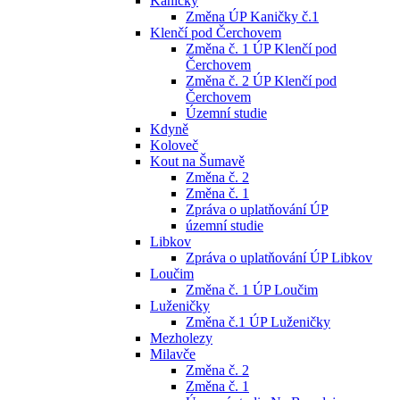
Kaničky
Změna ÚP Kaničky č.1
Klenčí pod Čerchovem
Změna č. 1 ÚP Klenčí pod
Čerchovem
Změna č. 2 ÚP Klenčí pod
Čerchovem
Územní studie
Kdyně
Koloveč
Kout na Šumavě
Změna č. 2
Změna č. 1
Zpráva o uplatňování ÚP
územní studie
Libkov
Zpráva o uplatňování ÚP Libkov
Loučim
Změna č. 1 ÚP Loučim
Luženičky
Změna č.1 ÚP Luženičky
Mezholezy
Milavče
Změna č. 2
Změna č. 1