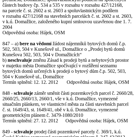
částech budovy čp. 534 a 535 v rozsahu v rozsahu 427/12168,
na parcele č. st. 2602 a st. 2603 a spoluvlastnickým podílem
v rozsahu 427/12168 na stavebních parcelách č. st. 2602 a st. 2603,
v k.ú. Domažlice, založeného kupní smlouvou uzavřenou dne 1. 7.
2004
Odpovědná osoba: Hájek, OSM
847 – a)
bere na vědomí
žádost nájemníků bytových domů č.p.
502, 503, 504 v Kunešově ul., Domažlice o „Prodej bytů domů
Kunešova 502, 503, 504 v Domažlicích“
b)
neschvaluje
změnu Zásad k prodeji bytů a nebytových prostor
v majetku města Domažlice spočívající v rozšíření seznamu
bytových domů určených k prodeji o bytový dům č.p. 502, 503,
504 v Kunešově ul., Domažlice
Termín splnění: 12. 12. 2012 Odpovědná osoba: Hájek, OSM
848 -
schvaluje
záměr směnit části pozemkových parcel č. 2660/28,
2660/25, 2660/13, 2660/1, vše v k.ú. Domažlice, vymezené
situačním plánkem, ve vlastnictví města za části stavebních parcel
č. st. 1649/43, st. 1649/41, obě v k.ú. Domažlice, vymezené
geometrickým plánem č. 3479-1080/2010
Termín splnění: 27. 12. 2012 Odpovědná osoba: Hájek, OSM
849 -
schvaluje
prodej části pozemkové parcely č. 369/1, k.ú.