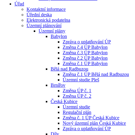
Úřad
Kontaktní informace
Úřední deska
Elektronická podatelna
Územní plánování
Územní plány
Babylon
Zpráva o uplatňování ÚP
Změna č.4 ÚP Babylon
Změna č.3 ÚP Babylon
Změna č.2 ÚP Babylon
Změna č.1 ÚP Babylon
Bělá nad Radbuzou
Změna č.1 ÚP Bělá nad Radbuzou
Územní studie Pleš
Brnířov
Změna ÚP č. 1
Změna ÚP č. 2
Česká Kubice
Územní studie
Regulační plán
Změna č. 1 ÚP Česká Kubice
Nový územní plán Česká Kubice
Zpráva o uplatňování ÚP
Díly