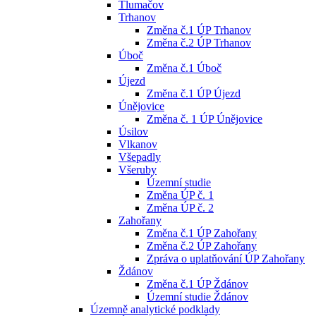
Tlumačov
Trhanov
Změna č.1 ÚP Trhanov
Změna č.2 ÚP Trhanov
Úboč
Změna č.1 Úboč
Újezd
Změna č.1 ÚP Újezd
Únějovice
Změna č. 1 ÚP Únějovice
Úsilov
Vlkanov
Všepadly
Všeruby
Územní studie
Změna ÚP č. 1
Změna ÚP č. 2
Zahořany
Změna č.1 ÚP Zahořany
Změna č.2 ÚP Zahořany
Zpráva o uplatňování ÚP Zahořany
Ždánov
Změna č.1 ÚP Ždánov
Územní studie Ždánov
Územně analytické podklady