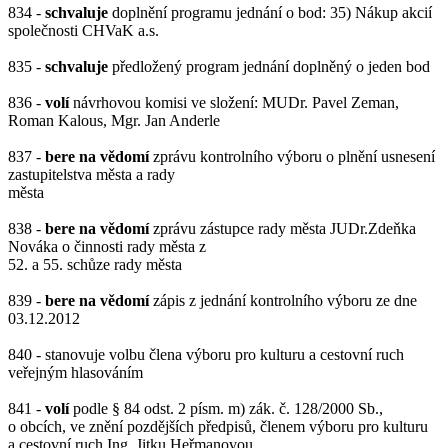
834 -
schvaluje
doplnění programu jednání o bod: 35) Nákup akcií
společnosti CHVaK a.s.
835 -
schvaluje
předložený program jednání doplněný o jeden bod
836 -
volí
návrhovou komisi ve složení: MUDr. Pavel Zeman,
Roman Kalous, Mgr. Jan Anderle
837 -
bere na vědomí
zprávu kontrolního výboru o plnění usnesení
zastupitelstva města a rady
města
838 -
bere na vědomí
zprávu zástupce rady města JUDr.Zdeňka
Nováka o činnosti rady města z
52. a 55. schůze rady města
839 -
bere na vědomí
zápis z jednání kontrolního výboru ze dne
03.12.2012
840 - stanovuje volbu člena výboru pro kulturu a cestovní ruch
veřejným hlasováním
841 -
volí
podle § 84 odst. 2 písm. m) zák. č. 128/2000 Sb.,
o obcích, ve znění pozdějších předpisů, členem výboru pro kulturu
a cestovní ruch Ing. Jitku Heřmanovou