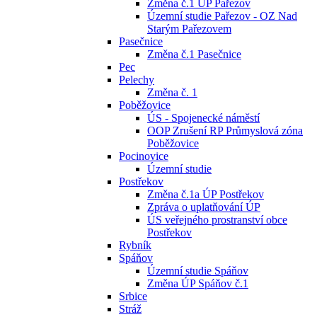
Změna č.1 ÚP Pařezov
Územní studie Pařezov - OZ Nad
Starým Pařezovem
Pasečnice
Změna č.1 Pasečnice
Pec
Pelechy
Změna č. 1
Poběžovice
ÚS - Spojenecké náměstí
OOP Zrušení RP Průmyslová zóna
Poběžovice
Pocinovice
Územní studie
Postřekov
Změna č.1a ÚP Postřekov
Zpráva o uplatňování ÚP
ÚS veřejného prostranství obce
Postřekov
Rybník
Spáňov
Územní studie Spáňov
Změna ÚP Spáňov č.1
Srbice
Stráž