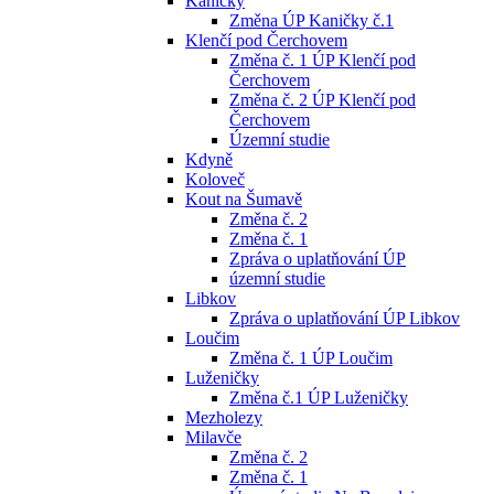
Kaničky
Změna ÚP Kaničky č.1
Klenčí pod Čerchovem
Změna č. 1 ÚP Klenčí pod
Čerchovem
Změna č. 2 ÚP Klenčí pod
Čerchovem
Územní studie
Kdyně
Koloveč
Kout na Šumavě
Změna č. 2
Změna č. 1
Zpráva o uplatňování ÚP
územní studie
Libkov
Zpráva o uplatňování ÚP Libkov
Loučim
Změna č. 1 ÚP Loučim
Luženičky
Změna č.1 ÚP Luženičky
Mezholezy
Milavče
Změna č. 2
Změna č. 1