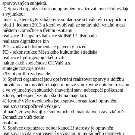
spravovaných subjektů.
2) Správci organizací nejsou oprávněni realizovat investiční výdaje
s výjimkou:
investic, které byly zahájeny v souladu se schváleným rozpočtem
před 1. lednem 2013 a které vyplývají ze smluvních vztahů mezi
městem Domažlice a třetími osobami
realizace II.etapa revitalizace sídliště 17. listopadu
realizace digitalizace kin
PD - zadávací dokumentace plavecký bazén
PD - rekonstrukce Městského kulturního střediska
realizace hydrogeologického vrtu
nákup akcií společnosti CHVaK a.s.
strategie rozvoje města
zřízení profilu zadavatele
3) Správci organizací jsou oprávněni realizovat opravy a údržbu
movitého a nemovitého majetku pouze v nezbytně nutném rozsahu
a ve výjimečných situacích (havarijní stav, nebezpečí poškození
zdraví, nebezpečí vzniku škody na majetku).
4) Kromě výše uvedeného jsou správci organizací oprávněni
realizovat rozpočtové výdaje v
případě, že vyplývají ze smluvních, či jinak daných závazků města
Domažlice vůči třetím
osobám.
5) Správce organizace odbor kancelář starosty je oprávněn
realizovat výdaje související s výplatou mimořádného příspěvku