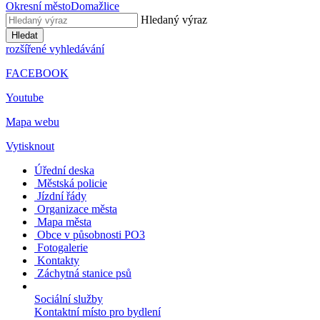
Okresní město
Domažlice
Hledaný výraz
Hledat
rozšířené vyhledávání
FACEBOOK
Youtube
Mapa webu
Vytisknout
Úřední deska
Městská policie
Jízdní řády
Organizace města
Mapa města
Obce v působnosti PO3
Fotogalerie
Kontakty
Záchytná stanice psů
Sociální služby
Kontaktní místo pro bydlení