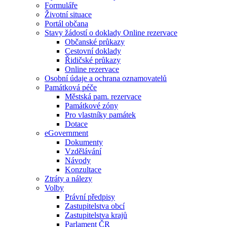
Formuláře
Životní situace
Portál občana
Stavy žádostí o doklady Online rezervace
Občanské průkazy
Cestovní doklady
Řidičské průkazy
Online rezervace
Osobní údaje a ochrana oznamovatelů
Památková péče
Městská pam. rezervace
Památkové zóny
Pro vlastníky památek
Dotace
eGovernment
Dokumenty
Vzdělávání
Návody
Konzultace
Ztráty a nálezy
Volby
Právní předpisy
Zastupitelstva obcí
Zastupitelstva krajů
Parlament ČR