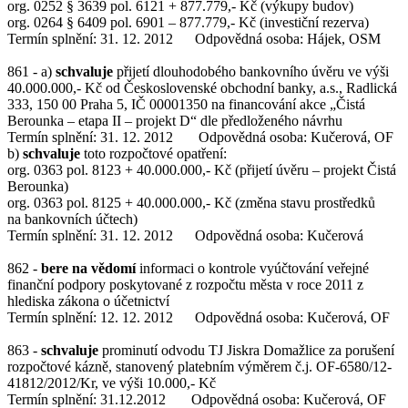
org. 0252 § 3639 pol. 6121 + 877.779,- Kč (výkupy budov)
org. 0264 § 6409 pol. 6901 – 877.779,- Kč (investiční rezerva)
Termín splnění: 31. 12. 2012 Odpovědná osoba: Hájek, OSM
861 - a)
schvaluje
přijetí dlouhodobého bankovního úvěru ve výši
40.000.000,- Kč od Československé obchodní banky, a.s., Radlická
333, 150 00 Praha 5, IČ 00001350 na financování akce „Čistá
Berounka – etapa II – projekt D“ dle předloženého návrhu
Termín splnění: 31. 12. 2012 Odpovědná osoba: Kučerová, OF
b)
schvaluje
toto rozpočtové opatření:
org. 0363 pol. 8123 + 40.000.000,- Kč (přijetí úvěru – projekt Čistá
Berounka)
org. 0363 pol. 8125 + 40.000.000,- Kč (změna stavu prostředků
na bankovních účtech)
Termín splnění: 31. 12. 2012 Odpovědná osoba: Kučerová
862 -
bere na vědomí
informaci o kontrole vyúčtování veřejné
finanční podpory poskytované z rozpočtu města v roce 2011 z
hlediska zákona o účetnictví
Termín splnění: 12. 12. 2012 Odpovědná osoba: Kučerová, OF
863 -
schvaluje
prominutí odvodu TJ Jiskra Domažlice za porušení
rozpočtové kázně, stanovený platebním výměrem č.j. OF-6580/12-
41812/2012/Kr, ve výši 10.000,- Kč
Termín splnění: 31.12.2012 Odpovědná osoba: Kučerová, OF