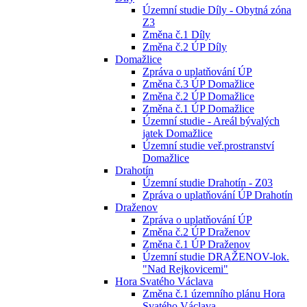
Územní studie Díly - Obytná zóna
Z3
Změna č.1 Díly
Změna č.2 ÚP Díly
Domažlice
Zpráva o uplatňování ÚP
Změna č.3 ÚP Domažlice
Změna č.2 ÚP Domažlice
Změna č.1 ÚP Domažlice
Územní studie - Areál bývalých
jatek Domažlice
Územní studie veř.prostranství
Domažlice
Drahotín
Územní studie Drahotín - Z03
Zpráva o uplatňování ÚP Drahotín
Draženov
Zpráva o uplatňování ÚP
Změna č.2 ÚP Draženov
Změna č.1 ÚP Draženov
Územní studie DRAŽENOV-lok.
"Nad Rejkovicemi"
Hora Svatého Václava
Změna č.1 územního plánu Hora
Svatého Václava