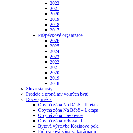
2022
2021
2020
2019
2018
2017
Příspěvkové organizace
2026
2025
2024
2023
2022
2021
2020
2019
2018
Slovo starosty
Prodeje a pronájmy volných bytů
Rozvoj města
Obytná zóna Na Bábě – II. etapa
Obytná zóna Na Bábě – I. etapa
Obytná zóna Havlovice
Obytná zóna Vrbova ul.
Bytová výstavba Kozinovo pole
Průmyslová zóna za kasárnami