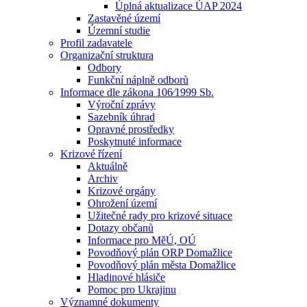
Úplná aktualizace ÚAP 2024
Zastavěné území
Územní studie
Profil zadavatele
Organizační struktura
Odbory
Funkční náplně odborů
Informace dle zákona 106⁄1999 Sb.
Výroční zprávy
Sazebník úhrad
Opravné prostředky
Poskytnuté informace
Krizové řízení
Aktuálně
Archiv
Krizové orgány
Ohrožení území
Užitečné rady pro krizové situace
Dotazy občanů
Informace pro MěÚ, OÚ
Povodňový plán ORP Domažlice
Povodňový plán města Domažlice
Hladinové hlásiče
Pomoc pro Ukrajinu
Významné dokumenty