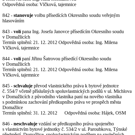
Odpovědná osoba: Vlčková, tajemnice
842 -
stanovuje
volbu přísedících Okresního soudu veřejným
hlasováním
843 -
volí
pana Ing. Josefa Janovce přísedícím Okresního soudu
v Domažlicích
Termín splnění: 21. 12. 2012 Odpovědná osoba: Ing. Milena
Vlčková, tajemnice
844 -
volí
paní Jiřinu Šatrovou přísedící Okresního soudu
v Domažlicích
Termín splnění: 21. 12. 2012 Odpovědná osoba: Ing. Milena
Vlčková, tajemnice
845 -
schvaluje
převod vlastnického práva k bytové jednotce
č. 554/7 včetně příslušných spoluvlastnických podílů v ul. Michlova
v Domažlicích z původního vlastníka paní na nového vlastníka
s podmínkou zachování předkupního práva ve prospěch města
Domažlice
Termín splnění: 31. 12. 2012 Odpovědná osoba: Hájek, OSM
846 -
neschvaluje
vzdání se předkupního práva spojeného
s vlastnictvím bytové jednotky č. 534/2 v ul. Paroubkova, Týnské
předměstí, Domažlice, spoluvlastnickým podílem na společných