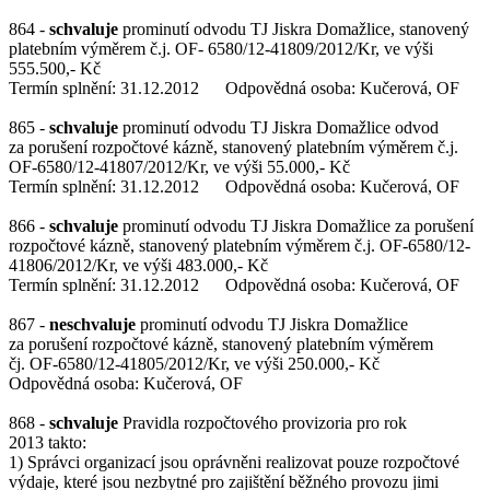
864 -
schvaluje
prominutí odvodu TJ Jiskra Domažlice, stanovený
platebním výměrem č.j. OF- 6580/12-41809/2012/Kr, ve výši
555.500,- Kč
Termín splnění: 31.12.2012 Odpovědná osoba: Kučerová, OF
865 -
schvaluje
prominutí odvodu TJ Jiskra Domažlice odvod
za porušení rozpočtové kázně, stanovený platebním výměrem č.j.
OF-6580/12-41807/2012/Kr, ve výši 55.000,- Kč
Termín splnění: 31.12.2012 Odpovědná osoba: Kučerová, OF
866 -
schvaluje
prominutí odvodu TJ Jiskra Domažlice za porušení
rozpočtové kázně, stanovený platebním výměrem č.j. OF-6580/12-
41806/2012/Kr, ve výši 483.000,- Kč
Termín splnění: 31.12.2012 Odpovědná osoba: Kučerová, OF
867 -
neschvaluje
prominutí odvodu TJ Jiskra Domažlice
za porušení rozpočtové kázně, stanovený platebním výměrem
čj. OF-6580/12-41805/2012/Kr, ve výši 250.000,- Kč
Odpovědná osoba: Kučerová, OF
868 -
schvaluje
Pravidla rozpočtového provizoria pro rok
2013 takto:
1) Správci organizací jsou oprávněni realizovat pouze rozpočtové
výdaje, které jsou nezbytné pro zajištění běžného provozu jimi