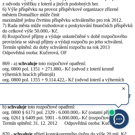
z odvodu výtěžku z loterií a jiných podobných her.
6) Výše příspěvku na provoz příspěvkové organizace zřízené
městem Domažlice může činit
maximálně jednu čtvrtinu příspěvku schváleného pro rok 2012.
7) Rada města může rozhodovat o poskytování finančních příspěvků
do celkové výše 50.000,- Kč.
8) Rozpočtové příjmy a výdaje uskutečněné v době rozpočtového
provizória se stávají příjmy a výdaji rozpočtu po jeho schválení.
Termín splnění: do doby schválení rozpočtu na rok 2013
Odpovědná osoba: Kučerová, OF
869 - a)
schvaluje
toto rozpočtové opatření:
org. 0800 pol. 1351 + 271.880,- Kč (odvod z loterií kromě
výherních hracích přístrojů)
org. 0800 pol. 1355 + 9.114.422,- Kč (odvod loterií a výherních
hracích přístrojů)
org. 0800 § 6171 pol. 2329 - 9.386.302,- Kč (ostatní příjmy)
Termín splnění: 31. 12. 2012 Odpovědná osoba: Kučerová, OF
b)
schvaluje
toto rozpočtové opatření:
org. 0800 § 6171 pol. 2329 - 6.000.000,- Kč (ostatní příjmy)
org. 0261 § 6409 pol. 5901 - 6.000.000,- Kč (rozpočtová rezerva)
Termín splnění: 31. 12. 2012 Odpovědná osoba: Kučerová, OF
870 -
schvaluje
přijetí kontokorentního úvěru do výše 20 mil. Kč