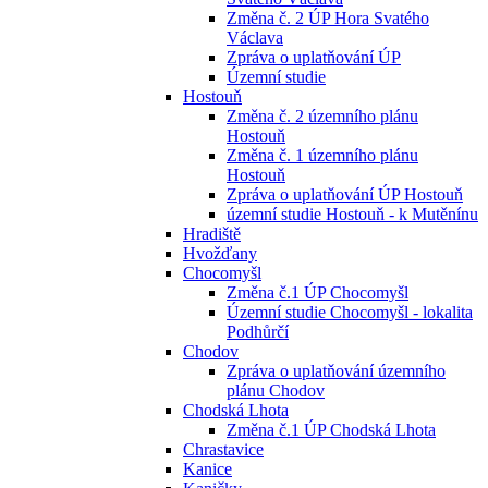
Změna č. 2 ÚP Hora Svatého
Václava
Zpráva o uplatňování ÚP
Územní studie
Hostouň
Změna č. 2 územního plánu
Hostouň
Změna č. 1 územního plánu
Hostouň
Zpráva o uplatňování ÚP Hostouň
územní studie Hostouň - k Mutěnínu
Hradiště
Hvožďany
Chocomyšl
Změna č.1 ÚP Chocomyšl
Územní studie Chocomyšl - lokalita
Podhůrčí
Chodov
Zpráva o uplatňování územního
plánu Chodov
Chodská Lhota
Změna č.1 ÚP Chodská Lhota
Chrastavice
Kanice