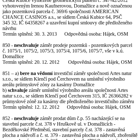
Česká Kubice vymezené geometrickým plánem č. 347-42/2012
vyhotoveným Irenou Kaufnerovou, Domažlice a nově označenou
jako pozemková parcela č. 369/6 společnosti AMERICAN
CHANCE CASINOS a.s., se sídlem Česká Kubice 64, PSČ
345 32, IČ 64358267 a uzavření kupní smlouvy dle předloženého
návrhu
Termín splnění: 30. 3. 2013 Odpovědná osoba: Hájek, OSM
850 -
neschvaluje
záměr prodeje pozemků - pozemkových parcel
č. 1075/1, 1075/2, 1075/3, 1075/4, 1075/6, 1075/7, vše v k.ú.
Domažlice
Termín splnění: 20. 12. 2012 Odpovědná osoba: Hájek, OSM
851 – a)
bere na vědomí
investiční záměr společnosti Artes natur
s.r.o., se sídlem Klenčí pod Čerchovem na umístění výrobního
areálu průmyslové zóny za kasárny Domažlice
b)
schvaluje
záměr umístění výrobního areálu společnosti Artes
natur s.r.o., se sídlem Klenčí pod Čerchovem 315, IČ 26366282 v
průmyslové zóně za kasárny dle předloženého investičního záměru
Termín splnění: 12. 12. 2012 Odpovědná osoba: Hájek, OSM
852 -
neschvaluje
záměr prodat dům č.p. 55 nacházející se na
stavební parcele č.st. 378 v Hruškově ul. v Domažlicích -
Bezděkovské Předměstí, stavební parcely č.st. 378 - zastavěná
plocha a nádvoří a č. st. 379 - zastavěná plocha a nádvoří, zbořeniště