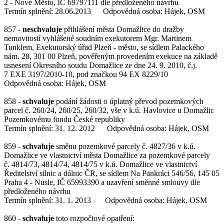
2 - Nové Město, IČ 69797111 dle předloženého návrhu
Termín splnění: 28.06.2013 Odpovědná osoba: Hájek, OSM
857 -
neschvaluje
přihlášení města Domažlice do dražby
nemovitostí vyhlášené soudním exekutorem Mgr. Martinem
Tunklem, Exekutorský úřad Plzeň - město, se sídlem Palackého
nám. 28, 301 00 Plzeň, pověřeným provedením exekuce na základě
usnesení Okresního soudu Domažlice ze dne 24. 9. 2010, č.j.
7 EXE 3197/2010-10, pod značkou 94 EX 8229/10
Odpovědná osoba: Hájek, OSM
858 -
schvaluje
podání žádosti o úplatný převod pozemkových
parcel č. 260/24, 260/25, 260/32, vše v k.ú. Havlovice u Domažlic
Pozemkovému fondu České republiky
Termín splnění: 31. 12. 2012 Odpovědná osoba: Hájek, OSM
859 -
schvaluje
směnu pozemkové parcely č. 4827/36 v k.ú.
Domažlice ve vlastnictví města Domažlice za pozemkové parcely
č. 4814/73, 4814/74, 4814/75 v k.ú. Domažlice ve vlastnictví
Ředitelství silnic a dálnic ČR, se sídlem Na Pankráci 546/56, 145 05
Praha 4 - Nusle, IČ 65993390 a uzavření směnné smlouvy dle
předloženého návrhu
Termín splnění: 31. 1. 2013 Odpovědná osoba: Hájek, OSM
860 -
schvaluje
toto rozpočtové opatření: