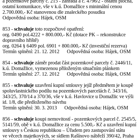
a pozemkové parcely č. 215 - zahrada a č. 4796/2 - ostatní plocha,
ostatní komunikace, vše v k.ú. Domažlice s minimální cenou
2.700.000,- Kč stanovenou dle znaleckého posudku
Odpovědná osoba: Hájek, OSM
853 -
schvaluje
toto rozpočtové opatření:
org. 0490 pol.4222 + 800.000,- Kč (dotace PK – rekonstrukce
dopravního hřiště)
org. 0264 § 6409 pol. 6901 + 800.000,- Kč (investiční rezerva)
Termín splnění: 21. 12. 2012 Odpovědná osoba: Hájek, OSM
854 -
schvaluje
záměr prodat část pozemkové parcely č. 2446/11,
k.ú. Domažlice, vymezenou přiloženým situačním plánkem
Termín splnění: 27. 12. 2012 Odpovědná osoba: Hájek, OSM
855 -
schvaluje
uzavření kupní smlouvy jejíž předmětem je koupě
spoluvlastnického podílu na pozemkových parcelách č. 343/16,
343/25, 370/14 a 370/36, vše v k.ú. Havlovice u Domažlic ve výši
id. 1/8, dle předloženého návrhu
Termín splnění: 30. 3. 2013 Odpovědná osoba: Hájek, OSM
856 -
schvaluje
koupi nemovitostí - pozemkových parcel č. 2545/5,
5141/59, obě v k.ú. Domažlice za cenu 5.500,- Kč a uzavření kupní
smlouvy s Českou republikou – Úřadem pro zastupování státu
ve věcech majetkových, se sídlem Rašínovo nábřeží 390/42, Praha