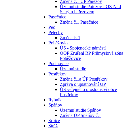
Změna č.1 ÚP Pařezov
Územní studie Pařezov - OZ Nad
Starým Pařezovem
Pasečnice
Změna č.1 Pasečnice
Pec
Pelechy
Změna č. 1
Poběžovice
ÚS - Spojenecké náměstí
OOP Zrušení RP Průmyslová zóna
Poběžovice
Pocinovice
Územní studie
Postřekov
Změna č.1a ÚP Postřekov
Zpráva o uplatňování ÚP
ÚS veřejného prostranství obce
Postřekov
Rybník
Spáňov
Územní studie Spáňov
Změna ÚP Spáňov č.1
Srbice
Stráž