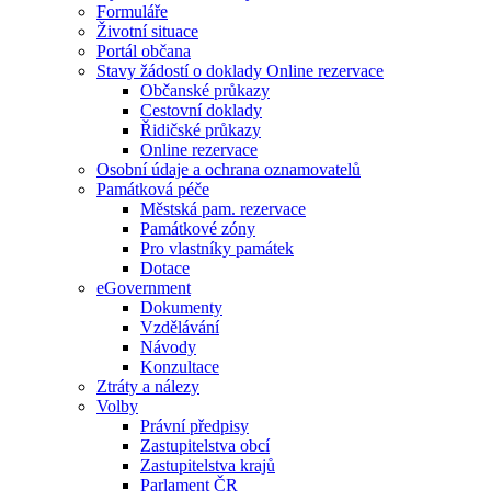
Formuláře
Životní situace
Portál občana
Stavy žádostí o doklady Online rezervace
Občanské průkazy
Cestovní doklady
Řidičské průkazy
Online rezervace
Osobní údaje a ochrana oznamovatelů
Památková péče
Městská pam. rezervace
Památkové zóny
Pro vlastníky památek
Dotace
eGovernment
Dokumenty
Vzdělávání
Návody
Konzultace
Ztráty a nálezy
Volby
Právní předpisy
Zastupitelstva obcí
Zastupitelstva krajů
Parlament ČR