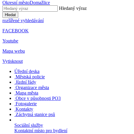
Okresní město
Domažlice
Hledaný výraz
Hledat
rozšířené vyhledávání
FACEBOOK
Youtube
Mapa webu
Vytisknout
Úřední deska
Městská policie
Jízdní řády
Organizace města
Mapa města
Obce v působnosti PO3
Fotogalerie
Kontakty
Záchytná stanice psů
Sociální služby
Kontaktní místo pro bydlení