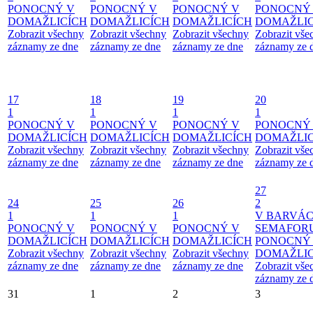
PONOCNÝ V
PONOCNÝ V
PONOCNÝ V
PONOCNÝ
DOMAŽLICÍCH
DOMAŽLICÍCH
DOMAŽLICÍCH
DOMAŽLIC
Zobrazit všechny
Zobrazit všechny
Zobrazit všechny
Zobrazit vše
záznamy ze dne
záznamy ze dne
záznamy ze dne
záznamy ze 
17
18
19
20
1
1
1
1
PONOCNÝ V
PONOCNÝ V
PONOCNÝ V
PONOCNÝ
DOMAŽLICÍCH
DOMAŽLICÍCH
DOMAŽLICÍCH
DOMAŽLIC
Zobrazit všechny
Zobrazit všechny
Zobrazit všechny
Zobrazit vše
záznamy ze dne
záznamy ze dne
záznamy ze dne
záznamy ze 
27
24
25
26
2
1
1
1
V BARVÁ
PONOCNÝ V
PONOCNÝ V
PONOCNÝ V
SEMAFOR
DOMAŽLICÍCH
DOMAŽLICÍCH
DOMAŽLICÍCH
PONOCNÝ
Zobrazit všechny
Zobrazit všechny
Zobrazit všechny
DOMAŽLIC
záznamy ze dne
záznamy ze dne
záznamy ze dne
Zobrazit vše
záznamy ze 
31
1
2
3