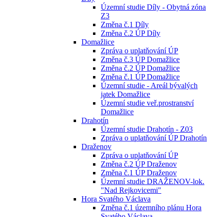
Územní studie Díly - Obytná zóna
Z3
Změna č.1 Díly
Změna č.2 ÚP Díly
Domažlice
Zpráva o uplatňování ÚP
Změna č.3 ÚP Domažlice
Změna č.2 ÚP Domažlice
Změna č.1 ÚP Domažlice
Územní studie - Areál bývalých
jatek Domažlice
Územní studie veř.prostranství
Domažlice
Drahotín
Územní studie Drahotín - Z03
Zpráva o uplatňování ÚP Drahotín
Draženov
Zpráva o uplatňování ÚP
Změna č.2 ÚP Draženov
Změna č.1 ÚP Draženov
Územní studie DRAŽENOV-lok.
"Nad Rejkovicemi"
Hora Svatého Václava
Změna č.1 územního plánu Hora
Svatého Václava