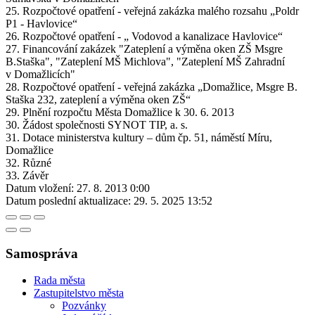
25. Rozpočtové opatření - veřejná zakázka malého rozsahu „Poldr
P1 - Havlovice“
26. Rozpočtové opatření - „ Vodovod a kanalizace Havlovice“
27. Financování zakázek "Zateplení a výměna oken ZŠ Msgre
B.Staška", "Zateplení MŠ Michlova", "Zateplení MŠ Zahradní
v Domažlicích"
28. Rozpočtové opatření - veřejná zakázka „Domažlice, Msgre B.
Staška 232, zateplení a výměna oken ZŠ“
29. Plnění rozpočtu Města Domažlice k 30. 6. 2013
30. Žádost společnosti SYNOT TIP, a. s.
31. Dotace ministerstva kultury – dům čp. 51, náměstí Míru,
Domažlice
32. Různé
33. Závěr
Datum vložení:
27. 8. 2013 0:00
Datum poslední aktualizace:
29. 5. 2025 13:52
Samospráva
Rada města
Zastupitelstvo města
Pozvánky