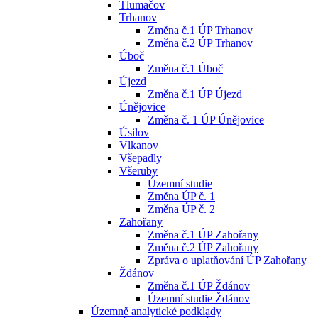
Tlumačov
Trhanov
Změna č.1 ÚP Trhanov
Změna č.2 ÚP Trhanov
Úboč
Změna č.1 Úboč
Újezd
Změna č.1 ÚP Újezd
Únějovice
Změna č. 1 ÚP Únějovice
Úsilov
Vlkanov
Všepadly
Všeruby
Územní studie
Změna ÚP č. 1
Změna ÚP č. 2
Zahořany
Změna č.1 ÚP Zahořany
Změna č.2 ÚP Zahořany
Zpráva o uplatňování ÚP Zahořany
Ždánov
Změna č.1 ÚP Ždánov
Územní studie Ždánov
Územně analytické podklady