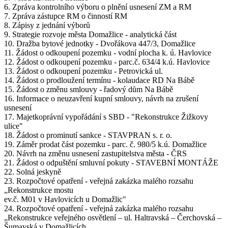
6. Zpráva kontrolního výboru o plnění usnesení ZM a RM
7. Zpráva zástupce RM o činností RM
8. Zápisy z jednání výborů
9. Strategie rozvoje města Domažlice - analytická část
10. Dražba bytové jednotky - Dvořákova 447/3, Domažlice
11. Žádost o odkoupení pozemku - vodní plocha k. ú. Havlovice
12. Žádost o odkoupení pozemku - parc.č. 634/4 k.ú. Havlovice
13. Žádost o odkoupení pozemku - Petrovická ul.
14. Žádost o prodloužení termínu - kolaudace RD Na Bábě
15. Žádost o změnu smlouvy - řadový dům Na Bábě
16. Informace o neuzavření kupní smlouvy, návrh na zrušení
usnesení
17. Majetkoprávní vypořádání s SBD - "Rekonstrukce Žižkovy
ulice"
18. Žádost o prominutí sankce - STAVPRAN s. r. o.
19. Záměr prodat část pozemku - parc. č. 980/5 k.ú. Domažlice
20. Návrh na změnu usnesení zastupitelstva města - ČRS
21. Žádost o odpuštění smluvní pokuty - STAVEBNÍ MONTÁŽE
22. Solná jeskyně
23. Rozpočtové opatření - veřejná zakázka malého rozsahu
„Rekonstrukce mostu
ev.č. M01 v Havlovicích u Domažlic"
24. Rozpočtové opatření - veřejná zakázka malého rozsahu
„Rekonstrukce veřejného osvětlení – ul. Haltravská – Čerchovská –
Šumavská v Domažlicích