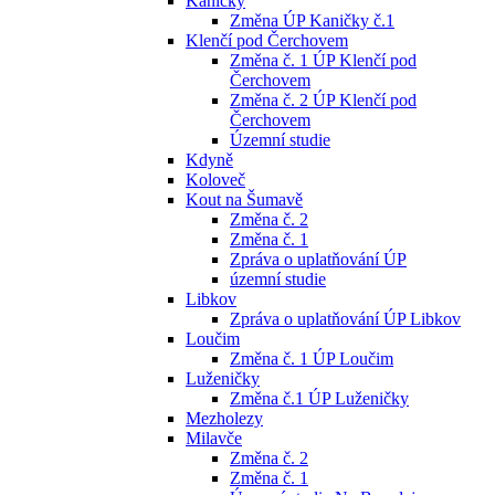
Kaničky
Změna ÚP Kaničky č.1
Klenčí pod Čerchovem
Změna č. 1 ÚP Klenčí pod
Čerchovem
Změna č. 2 ÚP Klenčí pod
Čerchovem
Územní studie
Kdyně
Koloveč
Kout na Šumavě
Změna č. 2
Změna č. 1
Zpráva o uplatňování ÚP
územní studie
Libkov
Zpráva o uplatňování ÚP Libkov
Loučim
Změna č. 1 ÚP Loučim
Luženičky
Změna č.1 ÚP Luženičky
Mezholezy
Milavče
Změna č. 2
Změna č. 1