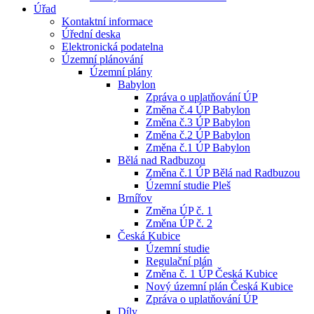
Úřad
Kontaktní informace
Úřední deska
Elektronická podatelna
Územní plánování
Územní plány
Babylon
Zpráva o uplatňování ÚP
Změna č.4 ÚP Babylon
Změna č.3 ÚP Babylon
Změna č.2 ÚP Babylon
Změna č.1 ÚP Babylon
Bělá nad Radbuzou
Změna č.1 ÚP Bělá nad Radbuzou
Územní studie Pleš
Brnířov
Změna ÚP č. 1
Změna ÚP č. 2
Česká Kubice
Územní studie
Regulační plán
Změna č. 1 ÚP Česká Kubice
Nový územní plán Česká Kubice
Zpráva o uplatňování ÚP
Díly