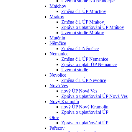
Územní studie Na Brandejse
Mnichov
Změna č.1 ÚP Mnichov
Mrákov
Změna č.1 ÚP Mrákov
Zpráva o uplatňování ÚP Mrákov
Územní studie Mrákov
Mutěnín
Němčice
Změna č.1 Němčice
Nemanice
Změna č.1 ÚP Nemanice
Zpráva o uplat. ÚP Nemanice
Územní studie
Nevolice
Změna č.1 ÚP Nevolice
Nová Ves
nový ÚP Nová Ves
Zpráva o uplatňování ÚP Nová Ves
Nový Kramolín
nový ÚP Nový Kramolín
Zpráva o uplatňování ÚP
Otov
Zpráva o uplatňování ÚP
Pařezov