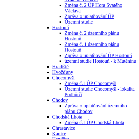
Změna č. 2 ÚP Hora Svatého
Václava
Zpráva o uplatňování ÚP
Územní studie
Hostouň
Změna č. 2 územního plánu
Hostouň
Změna č. 1 územního plánu
Hostouň
Zpráva o uplatňování ÚP Hostouň
územní studie Hostouň - k Mutěnínu
Hradiště
Hvožďany
Chocomyšl
Změna č.1 ÚP Chocomyšl
Územní studie Chocomyšl - lokalita
Podhůrčí
Chodov
Zpráva o uplatňování územního
plánu Chodov
Chodská Lhota
Změna č.1 ÚP Chodská Lhota
Chrastavice
Kanice