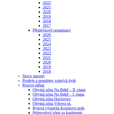
2022
2021
2020
2019
2018
2017
Příspěvkové organizace
2026
2025
2024
2023
2022
2021
2020
2019
2018
Slovo starosty
Prodeje a pronájmy volných bytů
Rozvoj města
Obytná zóna Na Bábě – II. etapa
Obytná zóna Na Bábě – I. etapa
Obytná zóna Havlovice
Obytná zóna Vrbova ul.
Bytová výstavba Kozinovo pole
Průmyslová zóna za kasárnami