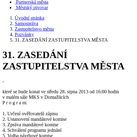
Partnerská města
Městský pivovar
Úvodní stránka
Samospráva
Zastupitelstvo města
Pozvánky
31. ZASEDÁNÍ ZASTUPITELSTVA MĚSTA
31. ZASEDÁNÍ
ZASTUPITELSTVA MĚSTA
-
které se bude konat ve středu 28. srpna 2013 od 16:00 hodin
v malém sále MKS v Domažlicích
P r o g r a m:
1. Určení ověřovatelů zápisu
2. Ustanovení mandátové komise
3. Zpráva mandátové komise
4. Schválení programu jednání
5. Volba návrhové komise