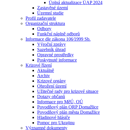
Úplná aktualizace ÚAP 2024
Zastavěné území
Územní studie
Profil zadavatele
Organizační struktura
Odbory
Funkční náplně odborů
Informace dle zákona 106⁄1999 Sb.
Výroční zprávy
Sazebník úhrad
Opravné prostředky
Poskytnuté informace
Krizové řízení
Aktuálně
Archiv
Krizové orgány
Ohrožení území
Užitečné rady pro krizové situace
Dotazy občanů
Informace pro MěÚ, OÚ
Povodňový plán ORP Domažlice
Povodňový plán města Domažlice
Hladinové hlásiče
Pomoc pro Ukrajinu
Významné dokumenty