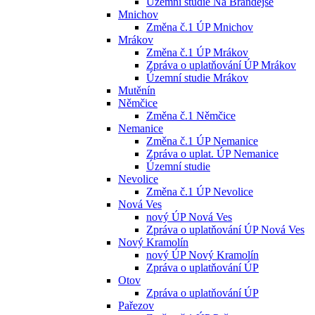
Územní studie Na Brandejse
Mnichov
Změna č.1 ÚP Mnichov
Mrákov
Změna č.1 ÚP Mrákov
Zpráva o uplatňování ÚP Mrákov
Územní studie Mrákov
Mutěnín
Němčice
Změna č.1 Němčice
Nemanice
Změna č.1 ÚP Nemanice
Zpráva o uplat. ÚP Nemanice
Územní studie
Nevolice
Změna č.1 ÚP Nevolice
Nová Ves
nový ÚP Nová Ves
Zpráva o uplatňování ÚP Nová Ves
Nový Kramolín
nový ÚP Nový Kramolín
Zpráva o uplatňování ÚP
Otov
Zpráva o uplatňování ÚP
Pařezov