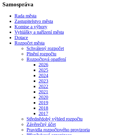
Samospráva
Rada města
Zastupitelstvo města
Komise a výbory
Vyhlášky a nařízení města
Dotace
Rozpočet města
Schválený rozpočet
Plnění rozpočtu
Rozpočtová opatření
2026
2025
2024
2023
2022
2021
2020
2019
2018
2017
Střednědobý výhled rozpočtu
Závěrečný účet
Pravidla rozpočtového provizoria