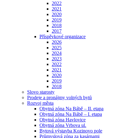
2022
2021
2020
2019
2018
2017
Příspěvkové organizace
2026
2025
2024
2023
2022
2021
2020
2019
2018
Slovo starosty
Prodeje a pronájmy volných bytů
Rozvoj města
Obytná zóna Na Bábě – II. etapa
Obytná zóna Na Bábě – I. etapa
Obytná zóna Havlovice
Obytná zóna Vrbova ul.
Bytová výstavba Kozinovo pole
Průmyslová zóna za kasárnami