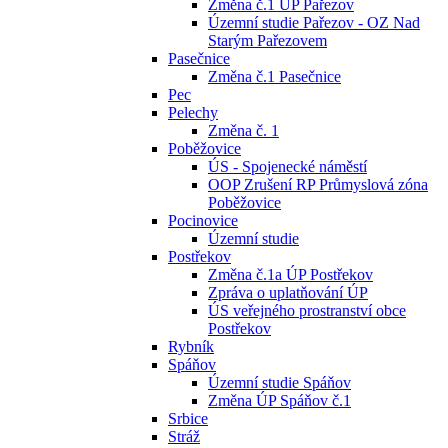
Změna č.1 ÚP Pařezov
Územní studie Pařezov - OZ Nad
Starým Pařezovem
Pasečnice
Změna č.1 Pasečnice
Pec
Pelechy
Změna č. 1
Poběžovice
ÚS - Spojenecké náměstí
OOP Zrušení RP Průmyslová zóna
Poběžovice
Pocinovice
Územní studie
Postřekov
Změna č.1a ÚP Postřekov
Zpráva o uplatňování ÚP
ÚS veřejného prostranství obce
Postřekov
Rybník
Spáňov
Územní studie Spáňov
Změna ÚP Spáňov č.1
Srbice
Stráž