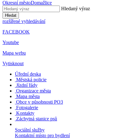
Okresní město
Domažlice
Hledaný výraz
Hledat
rozšířené vyhledávání
FACEBOOK
Youtube
Mapa webu
Vytisknout
Úřední deska
Městská policie
Jízdní řády
Organizace města
Mapa města
Obce v působnosti PO3
Fotogalerie
Kontakty
Záchytná stanice psů
Sociální služby
Kontaktní místo pro bydlení