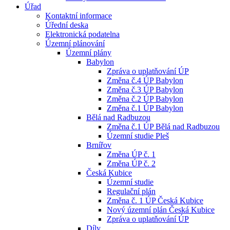
Úřad
Kontaktní informace
Úřední deska
Elektronická podatelna
Územní plánování
Územní plány
Babylon
Zpráva o uplatňování ÚP
Změna č.4 ÚP Babylon
Změna č.3 ÚP Babylon
Změna č.2 ÚP Babylon
Změna č.1 ÚP Babylon
Bělá nad Radbuzou
Změna č.1 ÚP Bělá nad Radbuzou
Územní studie Pleš
Brnířov
Změna ÚP č. 1
Změna ÚP č. 2
Česká Kubice
Územní studie
Regulační plán
Změna č. 1 ÚP Česká Kubice
Nový územní plán Česká Kubice
Zpráva o uplatňování ÚP
Díly