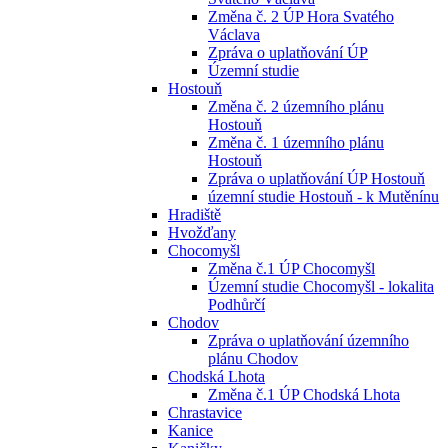
Změna č. 2 ÚP Hora Svatého
Václava
Zpráva o uplatňování ÚP
Územní studie
Hostouň
Změna č. 2 územního plánu
Hostouň
Změna č. 1 územního plánu
Hostouň
Zpráva o uplatňování ÚP Hostouň
územní studie Hostouň - k Mutěnínu
Hradiště
Hvožďany
Chocomyšl
Změna č.1 ÚP Chocomyšl
Územní studie Chocomyšl - lokalita
Podhůrčí
Chodov
Zpráva o uplatňování územního
plánu Chodov
Chodská Lhota
Změna č.1 ÚP Chodská Lhota
Chrastavice
Kanice