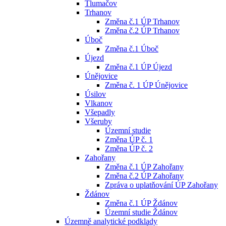
Tlumačov
Trhanov
Změna č.1 ÚP Trhanov
Změna č.2 ÚP Trhanov
Úboč
Změna č.1 Úboč
Újezd
Změna č.1 ÚP Újezd
Únějovice
Změna č. 1 ÚP Únějovice
Úsilov
Vlkanov
Všepadly
Všeruby
Územní studie
Změna ÚP č. 1
Změna ÚP č. 2
Zahořany
Změna č.1 ÚP Zahořany
Změna č.2 ÚP Zahořany
Zpráva o uplatňování ÚP Zahořany
Ždánov
Změna č.1 ÚP Ždánov
Územní studie Ždánov
Územně analytické podklady