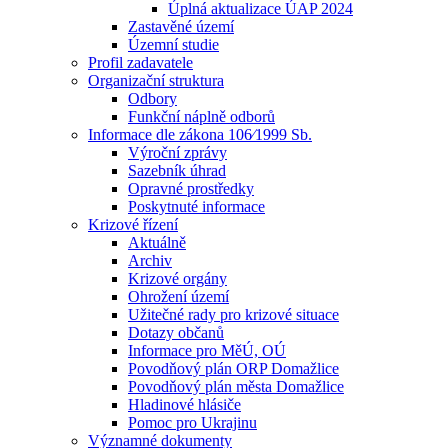
Úplná aktualizace ÚAP 2024
Zastavěné území
Územní studie
Profil zadavatele
Organizační struktura
Odbory
Funkční náplně odborů
Informace dle zákona 106⁄1999 Sb.
Výroční zprávy
Sazebník úhrad
Opravné prostředky
Poskytnuté informace
Krizové řízení
Aktuálně
Archiv
Krizové orgány
Ohrožení území
Užitečné rady pro krizové situace
Dotazy občanů
Informace pro MěÚ, OÚ
Povodňový plán ORP Domažlice
Povodňový plán města Domažlice
Hladinové hlásiče
Pomoc pro Ukrajinu
Významné dokumenty