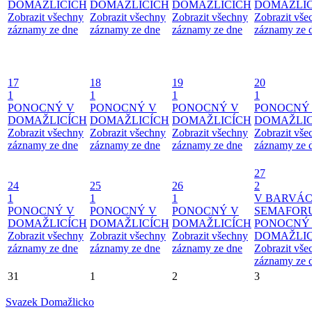
DOMAŽLICÍCH
DOMAŽLICÍCH
DOMAŽLICÍCH
DOMAŽLIC
Zobrazit všechny
Zobrazit všechny
Zobrazit všechny
Zobrazit vše
záznamy ze dne
záznamy ze dne
záznamy ze dne
záznamy ze 
17
18
19
20
1
1
1
1
PONOCNÝ V
PONOCNÝ V
PONOCNÝ V
PONOCNÝ
DOMAŽLICÍCH
DOMAŽLICÍCH
DOMAŽLICÍCH
DOMAŽLIC
Zobrazit všechny
Zobrazit všechny
Zobrazit všechny
Zobrazit vše
záznamy ze dne
záznamy ze dne
záznamy ze dne
záznamy ze 
27
24
25
26
2
1
1
1
V BARVÁ
PONOCNÝ V
PONOCNÝ V
PONOCNÝ V
SEMAFOR
DOMAŽLICÍCH
DOMAŽLICÍCH
DOMAŽLICÍCH
PONOCNÝ
Zobrazit všechny
Zobrazit všechny
Zobrazit všechny
DOMAŽLIC
záznamy ze dne
záznamy ze dne
záznamy ze dne
Zobrazit vše
záznamy ze 
31
1
2
3
Svazek Domažlicko