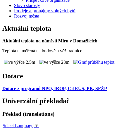
Příspěvkové organizace
Slovo starosty
Prodeje a pronájmy volných bytů
Rozvoj města
Aktuální teplota
Aktuální teplota na náměstí Míru v Domažlicích
Teplota naměřená na budově a věži radnice
Dotace
Dotace z programů NPO, IROP, Cíl EÚS, PK, SFŽP
Univerzální překladač
Překlad (translations)
Select Language
▼