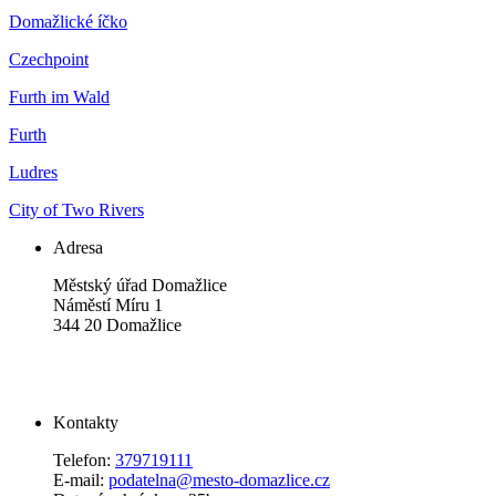
Domažlické íčko
Czechpoint
Furth im Wald
Furth
Ludres
City of Two Rivers
Adresa
Městský úřad Domažlice
Náměstí Míru 1
344 20 Domažlice
Kontakty
Telefon:
379719111
E-mail:
podatelna@mesto-domazlice.cz