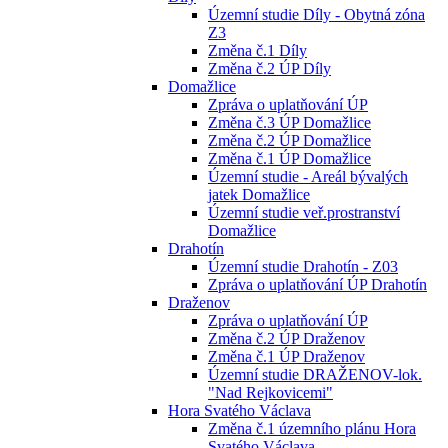
Územní studie Díly - Obytná zóna
Z3
Změna č.1 Díly
Změna č.2 ÚP Díly
Domažlice
Zpráva o uplatňování ÚP
Změna č.3 ÚP Domažlice
Změna č.2 ÚP Domažlice
Změna č.1 ÚP Domažlice
Územní studie - Areál bývalých
jatek Domažlice
Územní studie veř.prostranství
Domažlice
Drahotín
Územní studie Drahotín - Z03
Zpráva o uplatňování ÚP Drahotín
Draženov
Zpráva o uplatňování ÚP
Změna č.2 ÚP Draženov
Změna č.1 ÚP Draženov
Územní studie DRAŽENOV-lok.
"Nad Rejkovicemi"
Hora Svatého Václava
Změna č.1 územního plánu Hora
Svatého Václava