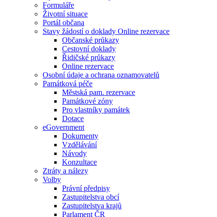
Formuláře
Životní situace
Portál občana
Stavy žádostí o doklady Online rezervace
Občanské průkazy
Cestovní doklady
Řidičské průkazy
Online rezervace
Osobní údaje a ochrana oznamovatelů
Památková péče
Městská pam. rezervace
Památkové zóny
Pro vlastníky památek
Dotace
eGovernment
Dokumenty
Vzdělávání
Návody
Konzultace
Ztráty a nálezy
Volby
Právní předpisy
Zastupitelstva obcí
Zastupitelstva krajů
Parlament ČR