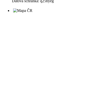
Datová schránka: q25byeg