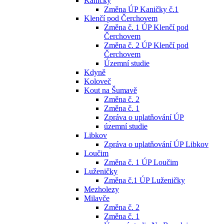
Kaničky
Změna ÚP Kaničky č.1
Klenčí pod Čerchovem
Změna č. 1 ÚP Klenčí pod
Čerchovem
Změna č. 2 ÚP Klenčí pod
Čerchovem
Územní studie
Kdyně
Koloveč
Kout na Šumavě
Změna č. 2
Změna č. 1
Zpráva o uplatňování ÚP
územní studie
Libkov
Zpráva o uplatňování ÚP Libkov
Loučim
Změna č. 1 ÚP Loučim
Luženičky
Změna č.1 ÚP Luženičky
Mezholezy
Milavče
Změna č. 2
Změna č. 1