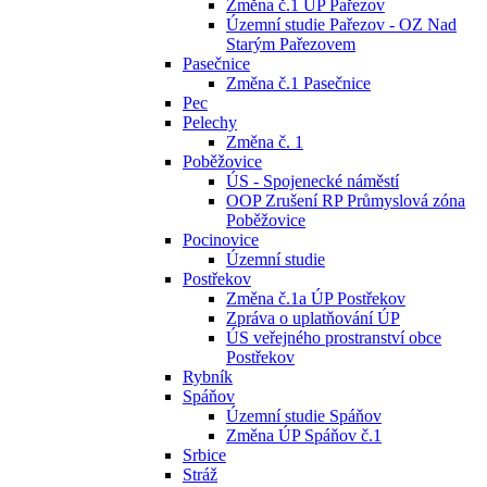
Změna č.1 ÚP Pařezov
Územní studie Pařezov - OZ Nad
Starým Pařezovem
Pasečnice
Změna č.1 Pasečnice
Pec
Pelechy
Změna č. 1
Poběžovice
ÚS - Spojenecké náměstí
OOP Zrušení RP Průmyslová zóna
Poběžovice
Pocinovice
Územní studie
Postřekov
Změna č.1a ÚP Postřekov
Zpráva o uplatňování ÚP
ÚS veřejného prostranství obce
Postřekov
Rybník
Spáňov
Územní studie Spáňov
Změna ÚP Spáňov č.1
Srbice
Stráž