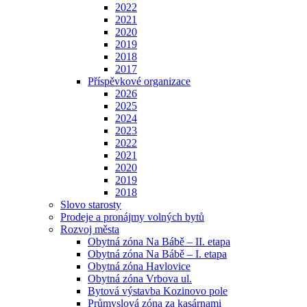
2022
2021
2020
2019
2018
2017
Příspěvkové organizace
2026
2025
2024
2023
2022
2021
2020
2019
2018
Slovo starosty
Prodeje a pronájmy volných bytů
Rozvoj města
Obytná zóna Na Bábě – II. etapa
Obytná zóna Na Bábě – I. etapa
Obytná zóna Havlovice
Obytná zóna Vrbova ul.
Bytová výstavba Kozinovo pole
Průmyslová zóna za kasárnami