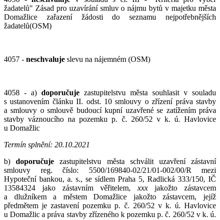
žadatelů" Zásad pro uzavírání smluv o nájmu bytů v majetku města
Domažlice zařazení žádosti do seznamu nejpotřebnějších
žadatelů(OSM)
4057 -
ne
schvaluje
slevu na nájemném (OSM)
4058 - a)
doporučuje
zastupitelstvu města souhlasit v souladu
s ustanovením článku II. odst. 10 smlouvy o zřízení práva stavby
a smlouvy o smlouvě budoucí kupní uzavřené se zatížením práva
stavby váznoucího na pozemku p. č. 260/52 v k. ú. Havlovice
u Domažlic
Termín splnění: 20.10.2021
b)
doporučuje
zastupitelstvu města schválit uzavření zástavní
smlouvy reg. číslo: 5500/169840-02/21/01-002/00/R mezi
Hypoteční bankou, a. s., se sídlem Praha 5, Radlická 333/150, IČ
13584324 jako zástavním věřitelem,
xxx
jakožto zástavcem
a dlužníkem a městem Domažlice jakožto zástavcem, jejíž
předmětem je zastavení pozemku p. č. 260/52 v k. ú. Havlovice
u Domažlic a práva stavby zřízeného k pozemku p. č. 260/52 v k. ú.