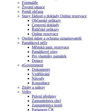
Formuláře
Životní situace
Portál občana
Stavy žádostí o doklady Online rezervace
Občanské průkazy
Cestovní doklady
Řidičské průkazy
Online rezervace
Osobní údaje a ochrana oznamovatelů
Památková péče
Městská pam. rezervace
Památkové zóny
Pro vlastníky památek
Dotace
eGovernment
Dokumenty
Vzdělávání
Návody
Konzultace
Ztráty a nálezy
Volby
Právní předpisy
Zastupitelstva obcí
Zastupitelstva krajů
Parlament ČR