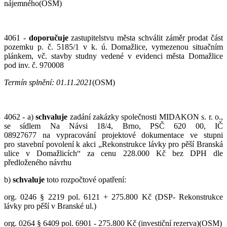
nájemného(OSM)
4061 -
doporučuje
zastupitelstvu města schválit záměr prodat část
pozemku p. č. 5185/1 v k. ú. Domažlice, vymezenou situačním
plánkem, vč. stavby studny vedené v evidenci města Domažlice
pod inv. č. 970008
Termín splnění: 01.11.2021
(OSM)
4062 - a)
schvaluje
zadání zakázky společnosti MIDAKON s. r. o.,
se sídlem Na Návsi 18/4, Brno, PSČ 620 00, IČ
08927677 na vypracování projektové dokumentace ve stupni
pro stavební povolení k akci „Rekonstrukce lávky pro pěší Branská
ulice v Domažlicích“ za cenu 228.000 Kč bez DPH dle
předloženého návrhu
b)
schvaluje
toto rozpočtové opatření:
org. 0246 § 2219 pol. 6121 + 275.800 Kč (DSP- Rekonstrukce
lávky pro pěší v Branské ul.)
org. 0264 § 6409 pol. 6901 - 275.800 Kč (investiční rezerva)(OSM)