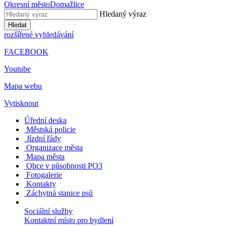
Okresní město
Domažlice
Hledaný výraz
Hledat
rozšířené vyhledávání
FACEBOOK
Youtube
Mapa webu
Vytisknout
Úřední deska
Městská policie
Jízdní řády
Organizace města
Mapa města
Obce v působnosti PO3
Fotogalerie
Kontakty
Záchytná stanice psů
Sociální služby
Kontaktní místo pro bydlení