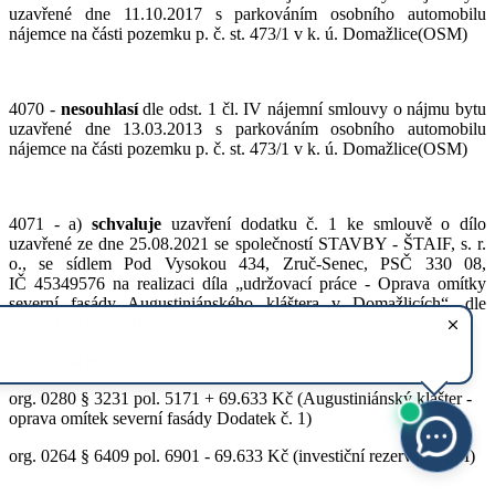
uzavřené dne 11.10.2017 s parkováním osobního automobilu
nájemce na části pozemku p. č. st. 473/1 v k. ú. Domažlice(OSM)
4070 -
ne
souhlasí
dle odst. 1 čl. IV nájemní smlouvy o nájmu bytu
uzavřené dne 13.03.2013 s parkováním osobního automobilu
nájemce na části pozemku p. č. st. 473/1 v k. ú. Domažlice(OSM)
4071 - a)
schvaluje
uzavření dodatku č. 1 ke smlouvě o dílo
uzavřené ze dne 25.08.2021 se společností STAVBY - ŠTAIF, s. r.
o., se sídlem Pod Vysokou 434, Zruč-Senec, PSČ 330 08,
IČ 45349576 na realizaci díla „udržovací práce - Oprava omítky
severní fasády Augustiniánského kláštera v Domažlicích“, dle
předloženého návrhu
b)
schvaluje
toto rozpočtové opatření:
org. 0280 § 3231 pol. 5171 + 69.633 Kč (Augustiniánský klášter -
oprava omítek severní fasády Dodatek č. 1)
org. 0264 § 6409 pol. 6901 - 69.633 Kč (investiční rezerva)(OSM)