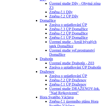
Územní studie Díly - Obytná zóna
Z3
Změna č.1 Díly
Změna č.2 ÚP Díly
Domažlice
Zpráva o uplatňování ÚP
Změna č.3 ÚP Domažlice
Změna č.2 ÚP Domažlice
Změna č.1 ÚP Domažlice
Územní studie - Areál bývalých
jatek Domažlice
Územní studie veř.prostranství
Domažlice
Drahotín
Územní studie Drahotín - Z03
Zpráva o uplatňování ÚP Drahotín
Draženov
Zpráva o uplatňování ÚP
Změna č.2 ÚP Draženov
Změna č.1 ÚP Draženov
Územní studie DRAŽENOV-lok.
"Nad Rejkovicemi"
Hora Svatého Václava
Změna č.1 územního plánu Hora
Svatého Václava