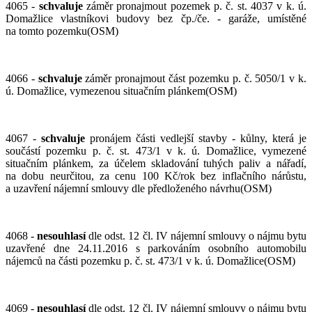
4065 -
schvaluje
záměr pronajmout pozemek p. č. st. 4037 v k. ú.
Domažlice vlastníkovi budovy bez čp./če. - garáže, umístěné
na tomto pozemku(OSM)
4066 -
schvaluje
záměr pronajmout část pozemku p. č. 5050/1 v k.
ú. Domažlice, vymezenou situačním plánkem(OSM)
4067 -
schvaluje
pronájem části vedlejší stavby - kůlny, která je
součástí pozemku p. č. st. 473/1 v k. ú. Domažlice, vymezené
situačním plánkem, za účelem skladování tuhých paliv a nářadí,
na dobu neurčitou, za cenu 100 Kč/rok bez inflačního nárůstu,
a uzavření nájemní smlouvy dle předloženého návrhu(OSM)
4068 -
ne
souhlasí
dle odst. 12 čl. IV nájemní smlouvy o nájmu bytu
uzavřené dne 24.11.2016 s parkováním osobního automobilu
nájemců na části pozemku p. č. st. 473/1 v k. ú. Domažlice(OSM)
4069 -
ne
souhlasí
dle odst. 12 čl. IV nájemní smlouvy o nájmu bytu