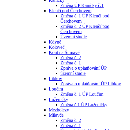
Kaničky
Změna ÚP Kaničky č.1
Klenčí pod Čerchovem
Změna č. 1 ÚP Klenčí pod
Čerchovem
Změna č. 2 ÚP Klenčí pod
Čerchovem
Územní studie
Kdyně
Koloveč
Kout na Šumavě
Změna č. 2
Změna č. 1
Zpráva o uplatňování ÚP
územní studie
Libkov
Zpráva o uplatňování ÚP Libkov
Loučim
Změna č. 1 ÚP Loučim
Luženičky
Změna č.1 ÚP Luženičky
Mezholezy
Milavče
Změna č. 2
Změna č. 1