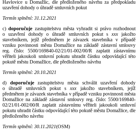
Havlovice u Domažlic, dle předloženého návrhu za předpokladu
uzavření dohody o úhradě smluvních pokut
Termín splnění: 31.12.2021
c)
doporučuje
zastupitelstvu města vyhradit si právo rozhodnout
o uzavření dohody o úhradě smluvních pokut s
xxx
jakožto
stavebníkem, jejíž předmětem je závazek stavebníka v případě
vzniku povinnosti města Domažlice na základě zástavní smlouvy
reg. číslo: 5500/169840-02/21/01-002/00/R zaplatit zástavnímu
věřiteli jakoukoli smluvní pokutu uhradit částku odpovídající této
pokutě městu Domažlice, dle předloženého návrhu
Termín splnění: 20.10.2021
d)
doporučuje
zastupitelstvu města schválit uzavření dohody
o úhradě smluvních pokut s
xxx
jakožto stavebníkem, jejíž
předmětem je závazek stavebníka v případě vzniku povinnosti města
Domažlice na základě zástavní smlouvy reg. číslo: 5500/169840-
02/21/01-002/00/R zaplatit zástavnímu věřiteli jakoukoli smluvní
pokutu uhradit částku odpovídající této pokutě městu Domažlice, dle
předloženého návrhu
Termín splnění: 30.11.2021
(OSM)