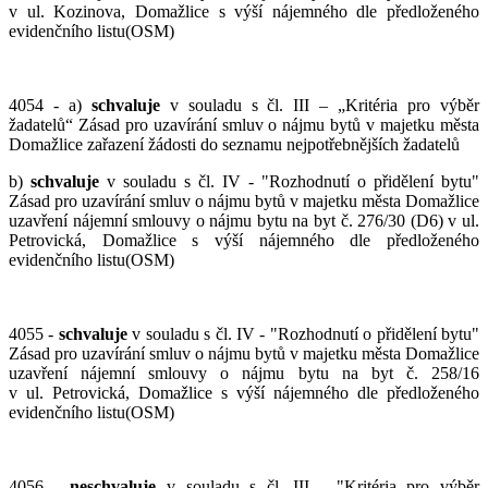
v ul. Kozinova, Domažlice s výší nájemného dle předloženého
evidenčního listu(OSM)
4054 - a)
schvaluje
v souladu s čl. III – „Kritéria pro výběr
žadatelů“ Zásad pro uzavírání smluv o nájmu bytů v majetku města
Domažlice zařazení žádosti do seznamu nejpotřebnějších žadatelů
b)
schvaluje
v souladu s čl. IV - "Rozhodnutí o přidělení bytu"
Zásad pro uzavírání smluv o nájmu bytů v majetku města Domažlice
uzavření nájemní smlouvy o nájmu bytu na byt č. 276/30 (D6) v ul.
Petrovická, Domažlice s výší nájemného dle předloženého
evidenčního listu(OSM)
4055 -
schvaluje
v souladu s čl. IV - "Rozhodnutí o přidělení bytu"
Zásad pro uzavírání smluv o nájmu bytů v majetku města Domažlice
uzavření nájemní smlouvy o nájmu bytu na byt č. 258/16
v ul. Petrovická, Domažlice s výší nájemného dle předloženého
evidenčního listu(OSM)
4056 -
neschvaluje
v souladu s čl. III - "Kritéria pro výběr