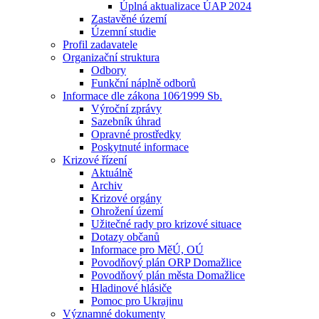
Úplná aktualizace ÚAP 2024
Zastavěné území
Územní studie
Profil zadavatele
Organizační struktura
Odbory
Funkční náplně odborů
Informace dle zákona 106⁄1999 Sb.
Výroční zprávy
Sazebník úhrad
Opravné prostředky
Poskytnuté informace
Krizové řízení
Aktuálně
Archiv
Krizové orgány
Ohrožení území
Užitečné rady pro krizové situace
Dotazy občanů
Informace pro MěÚ, OÚ
Povodňový plán ORP Domažlice
Povodňový plán města Domažlice
Hladinové hlásiče
Pomoc pro Ukrajinu
Významné dokumenty