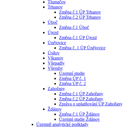
Tlumačov
Trhanov
Změna č.1 ÚP Trhanov
Změna č.2 ÚP Trhanov
Úboč
Změna č.1 Úboč
Újezd
Změna č.1 ÚP Újezd
Únějovice
Změna č. 1 ÚP Únějovice
Úsilov
Vlkanov
Všepadly
Všeruby
Územní studie
Změna ÚP č. 1
Změna ÚP č. 2
Zahořany
Změna č.1 ÚP Zahořany
Změna č.2 ÚP Zahořany
Zpráva o uplatňování ÚP Zahořany
Ždánov
Změna č.1 ÚP Ždánov
Územní studie Ždánov
Územně analytické podklady