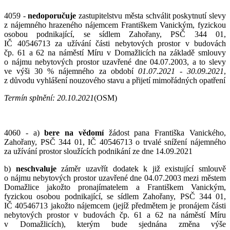
4059 -
ne
doporučuje
zastupitelstvu města schválit poskytnutí slevy
z nájemného hrazeného nájemcem Františkem Vanickým, fyzickou
osobou podnikající, se sídlem Zahořany, PSČ 344 01,
IČ 40546713 za užívání části nebytových prostor v budovách
čp. 61 a 62 na náměstí Míru v Domažlicích na základě smlouvy
o nájmu nebytových prostor uzavřené dne 04.07.2003, a to slevy
ve výši 30 % nájemného za období
01.07.2021 - 30.09.2021
,
z důvodu vyhlášení nouzového stavu a přijetí mimořádných opatření
Termín splnění: 20.10.2021
(OSM)
4060 - a)
bere na vědomí
žádost pana Františka Vanického,
Zahořany, PSČ 344 01, IČ 40546713 o trvalé snížení nájemného
za užívání prostor sloužících podnikání ze dne 14.09.2021
b)
ne
schvaluje
záměr uzavřít dodatek k již existující smlouvě
o nájmu nebytových prostor uzavřené dne 04.07.2003 mezi městem
Domažlice jakožto pronajímatelem a Františkem Vanickým,
fyzickou osobou podnikající, se sídlem Zahořany, PSČ 344 01,
IČ 40546713 jakožto nájemcem (jejíž předmětem je pronájem části
nebytových prostor v budovách čp. 61 a 62 na náměstí Míru
v Domažlicích), kterým bude sjednána změna výše