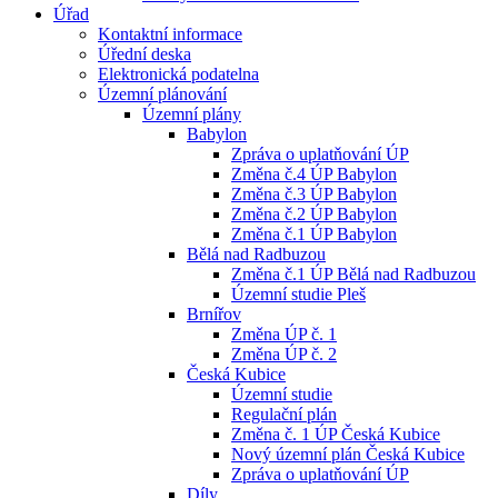
Úřad
Kontaktní informace
Úřední deska
Elektronická podatelna
Územní plánování
Územní plány
Babylon
Zpráva o uplatňování ÚP
Změna č.4 ÚP Babylon
Změna č.3 ÚP Babylon
Změna č.2 ÚP Babylon
Změna č.1 ÚP Babylon
Bělá nad Radbuzou
Změna č.1 ÚP Bělá nad Radbuzou
Územní studie Pleš
Brnířov
Změna ÚP č. 1
Změna ÚP č. 2
Česká Kubice
Územní studie
Regulační plán
Změna č. 1 ÚP Česká Kubice
Nový územní plán Česká Kubice
Zpráva o uplatňování ÚP
Díly