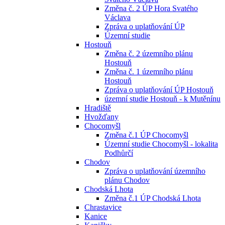
Změna č. 2 ÚP Hora Svatého
Václava
Zpráva o uplatňování ÚP
Územní studie
Hostouň
Změna č. 2 územního plánu
Hostouň
Změna č. 1 územního plánu
Hostouň
Zpráva o uplatňování ÚP Hostouň
územní studie Hostouň - k Mutěnínu
Hradiště
Hvožďany
Chocomyšl
Změna č.1 ÚP Chocomyšl
Územní studie Chocomyšl - lokalita
Podhůrčí
Chodov
Zpráva o uplatňování územního
plánu Chodov
Chodská Lhota
Změna č.1 ÚP Chodská Lhota
Chrastavice
Kanice