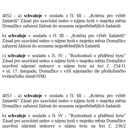
4052 - a)
schvaluje
v souladu s čl. III – „Kritéria pro výběr
žadatelů“ Zásad pro uzavírání smluv o nájmu bytů v majetku města
Domažlice zařazení žádosti do seznamu nejpotřebnějších žadatelů
b)
schvaluje
v souladu s čl. III – „Kritéria pro výběr žadatelů“
Zásad pro uzavírání smluv o nájmu bytů v majetku města Domažlice
zařazení žádosti do seznamu nejpotřebnějších žadatelů
c)
schvaluje
v souladu s čl. IV - "Rozhodnutí o přidělení bytu"
Zásad pro uzavírání smluv o nájmu bytů v majetku města Domažlice
uzavření nájemní smlouvy o nájmu bytu na byt č. 254/11
v ul. 17. listopadu, Domažlice s výší nájemného dle předloženého
evidenčního listu(OSM)
4053 - a)
schvaluje
v souladu s čl. III – „Kritéria pro výběr
žadatelů“ Zásad pro uzavírání smluv o nájmu bytů v majetku města
Domažlice zařazení žádosti do seznamu nejpotřebnějších žadatelů
b)
schvaluje
v souladu s čl. IV - "Rozhodnutí o přidělení bytu"
Zásad pro uzavírání smluv o nájmu bytů v majetku města Domažlice
uzavření nájemní smlouvy o nájmu bytu na byt č. 236/2