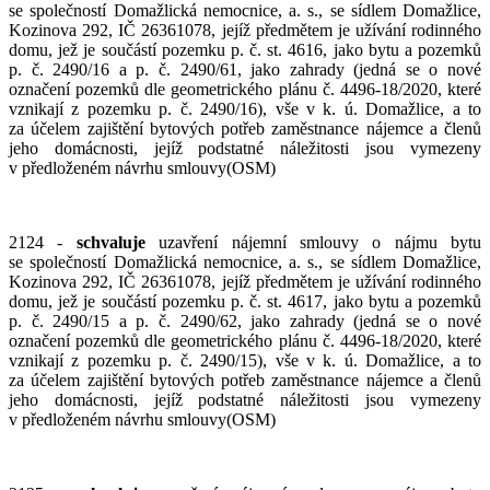
se společností Domažlická nemocnice, a. s., se sídlem Domažlice,
Kozinova 292, IČ 26361078, jejíž předmětem je užívání rodinného
domu, jež je součástí pozemku p. č. st. 4616, jako bytu a pozemků
p. č. 2490/16 a p. č. 2490/61, jako zahrady (jedná se o nové
označení pozemků dle geometrického plánu č. 4496-18/2020, které
vznikají z pozemku p. č. 2490/16), vše v k. ú. Domažlice, a to
za účelem zajištění bytových potřeb zaměstnance nájemce a členů
jeho domácnosti, jejíž podstatné náležitosti jsou vymezeny
v předloženém návrhu smlouvy(OSM)
2124 -
schvaluje
uzavření nájemní smlouvy o nájmu bytu
se společností Domažlická nemocnice, a. s., se sídlem Domažlice,
Kozinova 292, IČ 26361078, jejíž předmětem je užívání rodinného
domu, jež je součástí pozemku p. č. st. 4617, jako bytu a pozemků
p. č. 2490/15 a p. č. 2490/62, jako zahrady (jedná se o nové
označení pozemků dle geometrického plánu č. 4496-18/2020, které
vznikají z pozemku p. č. 2490/15), vše v k. ú. Domažlice, a to
za účelem zajištění bytových potřeb zaměstnance nájemce a členů
jeho domácnosti, jejíž podstatné náležitosti jsou vymezeny
v předloženém návrhu smlouvy(OSM)