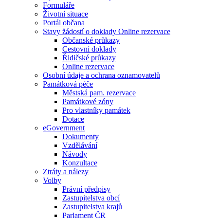
Formuláře
Životní situace
Portál občana
Stavy žádostí o doklady Online rezervace
Občanské průkazy
Cestovní doklady
Řidičské průkazy
Online rezervace
Osobní údaje a ochrana oznamovatelů
Památková péče
Městská pam. rezervace
Památkové zóny
Pro vlastníky památek
Dotace
eGovernment
Dokumenty
Vzdělávání
Návody
Konzultace
Ztráty a nálezy
Volby
Právní předpisy
Zastupitelstva obcí
Zastupitelstva krajů
Parlament ČR