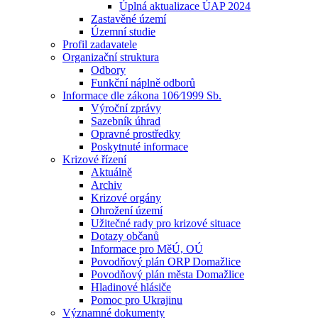
Úplná aktualizace ÚAP 2024
Zastavěné území
Územní studie
Profil zadavatele
Organizační struktura
Odbory
Funkční náplně odborů
Informace dle zákona 106⁄1999 Sb.
Výroční zprávy
Sazebník úhrad
Opravné prostředky
Poskytnuté informace
Krizové řízení
Aktuálně
Archiv
Krizové orgány
Ohrožení území
Užitečné rady pro krizové situace
Dotazy občanů
Informace pro MěÚ, OÚ
Povodňový plán ORP Domažlice
Povodňový plán města Domažlice
Hladinové hlásiče
Pomoc pro Ukrajinu
Významné dokumenty