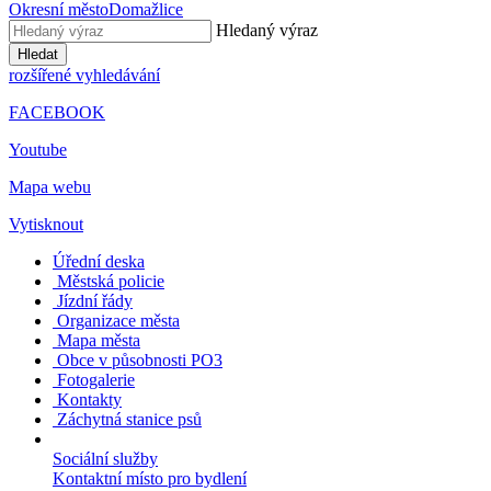
Okresní město
Domažlice
Hledaný výraz
Hledat
rozšířené vyhledávání
FACEBOOK
Youtube
Mapa webu
Vytisknout
Úřední deska
Městská policie
Jízdní řády
Organizace města
Mapa města
Obce v působnosti PO3
Fotogalerie
Kontakty
Záchytná stanice psů
Sociální služby
Kontaktní místo pro bydlení