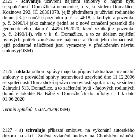
2125 -
schvaluje
uzavření nájemní smlouvy o nájmu bytu
se společností Domažlická nemocnice, a. s., se sídlem Domažlice,
Kozinova 292, IČ 26361078, jejíž předmětem je užívání rodinného
domu, jež je součástí pozemku p. č. st. 4618, jako bytu a pozemku
p. č. 2490/14 jako zahrady (jedná se o nové označení pozemků dle
geometrického plánu č. 4496-18/2020, které vznikají z pozemku
p. č. 2490/14), vše v k. ú. Domažlice, a to za účelem zajištění
bytových potřeb zaměstnance nájemce a členů jeho domácnosti,
jejíž podstatné náležitosti jsou vymezeny v předloženém návrhu
smlouvy(OSM)
2126 -
ukládá
odboru správy majetku připravit aktualizaci mandátní
smlouvy o provádění správy nemovitostí uzavřené dne 11.12.2006
se společností Domažlická správa nemovitostí spol. s r. o., se sídlem
Zahradní 513, Domažlice, a to začlenění bytů - řadových rodinných
domů v lokalitě Na Bábě v Domažlicích do přílohy č. 1 k datu
01.06.2020
Termín splnění: 15.07.2020
(OSM)
2127 - a)
schvaluje
příkazní smlouvu na vykonání autorského
dozoru na akci „Změna vytápění budovy na Chodském náměstí