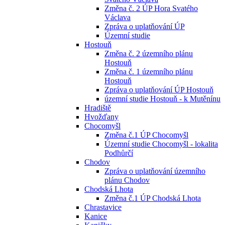
Změna č. 2 ÚP Hora Svatého
Václava
Zpráva o uplatňování ÚP
Územní studie
Hostouň
Změna č. 2 územního plánu
Hostouň
Změna č. 1 územního plánu
Hostouň
Zpráva o uplatňování ÚP Hostouň
územní studie Hostouň - k Mutěnínu
Hradiště
Hvožďany
Chocomyšl
Změna č.1 ÚP Chocomyšl
Územní studie Chocomyšl - lokalita
Podhůrčí
Chodov
Zpráva o uplatňování územního
plánu Chodov
Chodská Lhota
Změna č.1 ÚP Chodská Lhota
Chrastavice
Kanice