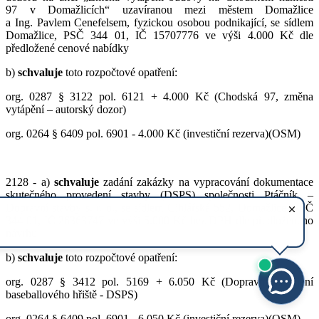
97 v Domažlicích“ uzavíranou mezi městem Domažlice
a Ing. Pavlem Cenefelsem, fyzickou osobou podnikající, se sídlem
Domažlice, PSČ 344 01, IČ 15707776 ve výši 4.000 Kč dle
předložené cenové nabídky
b)
schv
aluje
toto rozpočtové opatření:
org. 0287 § 3122 pol. 6121 + 4.000 Kč (Chodská 97, změna
vytápění – autorský dozor)
org. 0264 § 6409 pol. 6901 - 4.000 Kč (investiční rezerva)(OSM)
2128 - a)
schvaluje
zadání zakázky na vypracování dokumentace
skutečného provedení stavby (DSPS) společnosti Ptáčník –
Dopravní stavby s. r. o., se sídlem Cihlářská 552, Domažlice, PSČ
344 01, IČ 26363747 ve výši 5.000 Kč bez DPH dle předloženého
návrhu
b)
schv
aluje
toto rozpočtové opatření:
org. 0287 § 3412 pol. 5169 + 6.050 Kč (Dopravní napojení
baseballového hřiště - DSPS)
org. 0264 § 6409 pol. 6901 - 6.050 Kč (investiční rezerva)(OSM)