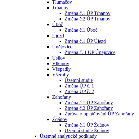
Tlumačov
Trhanov
Změna č.1 ÚP Trhanov
Změna č.2 ÚP Trhanov
Úboč
Změna č.1 Úboč
Újezd
Změna č.1 ÚP Újezd
Únějovice
Změna č. 1 ÚP Únějovice
Úsilov
Vlkanov
Všepadly
Všeruby
Územní studie
Změna ÚP č. 1
Změna ÚP č. 2
Zahořany
Změna č.1 ÚP Zahořany
Změna č.2 ÚP Zahořany
Zpráva o uplatňování ÚP Zahořany
Ždánov
Změna č.1 ÚP Ždánov
Územní studie Ždánov
Územně analytické podklady