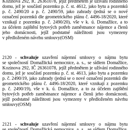
Kozinova 292, IČ 26361078, jejíž předmětem je užívání rodinného
domu, jež je součástí pozemku p. č. st. 4612, jako bytu a pozemků
p. č. 2490/20 a p. č. 2490/59, jako zahrady (jedná se o nové
označení pozemků dle geometrického plánu č. 4496-18/2020, které
vznikají z pozemku p. č. 2490/20), vše v k. ú. Domažlice, a to
za účelem zajištění bytových potřeb zaměstnance nájemce a členů
jeho domácnosti, jejíž podstatné náležitosti jsou vymezeny
v předloženém návrhu smlouvy(OSM)
2120 -
schvaluje
uzavření nájemní smlouvy o nájmu bytu
se společností Domažlická nemocnice, a. s., se sídlem Domažlice,
Kozinova 292, IČ 26361078, jejíž předmětem je užívání rodinného
domu, jež je součástí pozemku p. č. st. 4613, jako bytu a pozemku
p. č. 2490/19, jako zahrady (jedná se o nové označení pozemků dle
geometrického plánu č. 4496-18/2020, které vznikají z pozemku
p. č. 2490/19), vše v k. ú. Domažlice, a to za účelem zajištění
bytových potřeb zaměstnance nájemce a členů jeho domácnosti,
jejíž podstatné náležitosti jsou vymezeny v předloženém návrhu
smlouvy(OSM)
2121 -
schvaluje
uzavření nájemní smlouvy o nájmu bytu
se společností Domažlická nemocnice, a. s., se sídlem Domažlice,