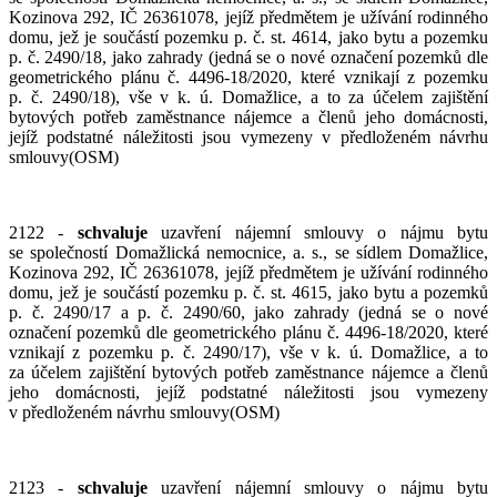
Kozinova 292, IČ 26361078, jejíž předmětem je užívání rodinného
domu, jež je součástí pozemku p. č. st. 4614, jako bytu a pozemku
p. č. 2490/18, jako zahrady (jedná se o nové označení pozemků dle
geometrického plánu č. 4496-18/2020, které vznikají z pozemku
p. č. 2490/18), vše v k. ú. Domažlice, a to za účelem zajištění
bytových potřeb zaměstnance nájemce a členů jeho domácnosti,
jejíž podstatné náležitosti jsou vymezeny v předloženém návrhu
smlouvy(OSM)
2122 -
schvaluje
uzavření nájemní smlouvy o nájmu bytu
se společností Domažlická nemocnice, a. s., se sídlem Domažlice,
Kozinova 292, IČ 26361078, jejíž předmětem je užívání rodinného
domu, jež je součástí pozemku p. č. st. 4615, jako bytu a pozemků
p. č. 2490/17 a p. č. 2490/60, jako zahrady (jedná se o nové
označení pozemků dle geometrického plánu č. 4496-18/2020, které
vznikají z pozemku p. č. 2490/17), vše v k. ú. Domažlice, a to
za účelem zajištění bytových potřeb zaměstnance nájemce a členů
jeho domácnosti, jejíž podstatné náležitosti jsou vymezeny
v předloženém návrhu smlouvy(OSM)
2123 -
schvaluje
uzavření nájemní smlouvy o nájmu bytu