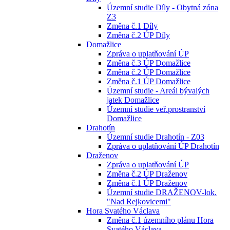
Územní studie Díly - Obytná zóna
Z3
Změna č.1 Díly
Změna č.2 ÚP Díly
Domažlice
Zpráva o uplatňování ÚP
Změna č.3 ÚP Domažlice
Změna č.2 ÚP Domažlice
Změna č.1 ÚP Domažlice
Územní studie - Areál bývalých
jatek Domažlice
Územní studie veř.prostranství
Domažlice
Drahotín
Územní studie Drahotín - Z03
Zpráva o uplatňování ÚP Drahotín
Draženov
Zpráva o uplatňování ÚP
Změna č.2 ÚP Draženov
Změna č.1 ÚP Draženov
Územní studie DRAŽENOV-lok.
"Nad Rejkovicemi"
Hora Svatého Václava
Změna č.1 územního plánu Hora
Svatého Václava