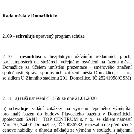
Rada města v Domažlicích:
2109 -
schvaluje
upravený program schůze
2110 -
ne
souhlasí
s bezplatným užíváním reklamních ploch,
tzv. lamposterů na stožárech veřejného osvětlení na území města
Domažlice za účelem umístění prezentace - směrového značení
společnosti Správa sportovních zařízení města Domažlice, s. r. o.,
se sídlem U Zimního stadionu 291, Domažlice, IČ 25241958(OSM)
2111 - a)
ruší
usnesení č. 1559 ze dne 21.01.2020
b)
schvaluje
zadání zakázky na výměnu tepelného výměníku
pro malý bazén do budovy Plaveckého bazénu v Domažlicích
společnosti SANI - TOP CENTRUM s. r. o., se sídlem náměstí
Míru 70, 344 01 Domažlice, IČ 29086582, v rozsahu dle předložené
cenové nabídky, a úhradu nákladů za výměnu v souladu s nájemní