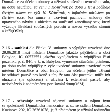
Domažlice za účelem obnovy a užívání smíšeného ovocného sadu,
2
na dobu neurčitou
, za cenu
1
Kč/m
/rok
po dobu 3 let a počínaje
2
čtvrtým rokem ve výši 10
Kč/
m
/
rok
, s inflačním nárůstem
po
čtvrtém roce
,
bez kauce
a uzavření pachtovní smlouvy dle
upraveného návrhu s ohledem na současný zanedbaný stav, který
vyžaduje likvidaci současných porostů a novou výsadbu stromů
a keřů(OSM)
2116 -
souhlasí
dle článku V. smlouvy o výpůjčce uzavřené dne
29.06.2018 mezi městem Domažlice jakožto půjčitelem a obcí
Babylon, IČ 00572551 jakožto vypůjčitelem s výpůjčkou části
pozemku p. č. 84/1 v k. ú. Babylon, vymezené situačním plánkem,
po dobu trvání výpůjčky z výše uvedené smlouvy uzavřené mezi
městem Domažlice a obcí Babylon, za účelem jejího užívání
ke střídavé pastvě pro koně s tím, že tato část pozemku může být
ohrazena (ne oplocena) a užívána k extenzivní pastvě, aby
nedocházelo k nadměrnému porušování drnu(OSM)
2117 -
schvaluje
uzavření nájemní smlouvy o nájmu bytu
se společností Domažlická nemocnice, a. s., se sídlem Domažlice,
Kozinova 292, IČ 26361078, jejíž předmětem je užívání rodinného