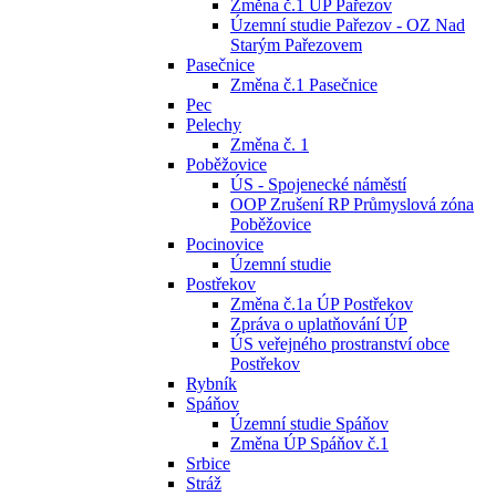
Změna č.1 ÚP Pařezov
Územní studie Pařezov - OZ Nad
Starým Pařezovem
Pasečnice
Změna č.1 Pasečnice
Pec
Pelechy
Změna č. 1
Poběžovice
ÚS - Spojenecké náměstí
OOP Zrušení RP Průmyslová zóna
Poběžovice
Pocinovice
Územní studie
Postřekov
Změna č.1a ÚP Postřekov
Zpráva o uplatňování ÚP
ÚS veřejného prostranství obce
Postřekov
Rybník
Spáňov
Územní studie Spáňov
Změna ÚP Spáňov č.1
Srbice
Stráž