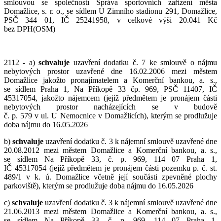
smlouvou se společností Správa sportovních zařízení města
Domažlice, s. r. o., se sídlem U Zimního stadionu 291, Domažlice,
PSČ 344 01, IČ 25241958, v celkové výši 20.041 Kč
bez DPH(OSM)
2112 - a)
schvaluje
uzavření dodatku č. 7 ke smlouvě o nájmu
nebytových prostor uzavřené dne 16.02.2006 mezi městem
Domažlice jakožto pronajímatelem a Komerční bankou, a. s.,
se sídlem Praha 1, Na Příkopě 33 čp. 969, PSČ 11407, IČ
45317054, jakožto nájemcem (jejíž předmětem je pronájem části
nebytových prostor nacházejících se v budově
č. p. 579 v ul. U Nemocnice v Domažlicích), kterým se prodlužuje
doba nájmu do 16.05.2026
b)
schvaluje
uzavření dodatku č. 3 k nájemní smlouvě uzavřené dne
20.08.2012 mezi městem Domažlice a Komerční bankou, a. s.,
se sídlem Na Příkopě 33, č. p. 969, 114 07 Praha 1,
IČ 45317054 (jejíž předmětem je pronájem části pozemku p. č. st.
489/1 v k. ú. Domažlice včetně její součásti zpevněné plochy
parkoviště), kterým se prodlužuje doba nájmu do 16.05.2026
c)
schvaluje
uzavření dodatku č. 3 k nájemní smlouvě uzavřené dne
21.06.2013 mezi městem Domažlice a Komerční bankou, a. s.,
se sídlem Na Příkopě 33, č. p. 969, 114 07 Praha 1,