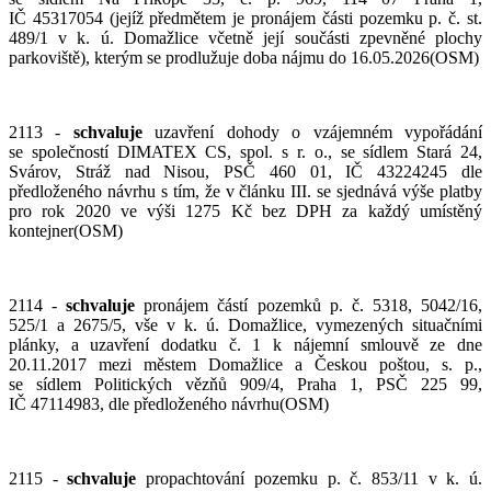
IČ 45317054 (jejíž předmětem je pronájem části pozemku p. č. st.
489/1 v k. ú. Domažlice včetně její součásti zpevněné plochy
parkoviště), kterým se prodlužuje doba nájmu do 16.05.2026(OSM)
2113 -
schvaluje
uzavření dohody o vzájemném vypořádání
se společností DIMATEX CS, spol. s r. o., se sídlem Stará 24,
Svárov, Stráž nad Nisou, PSČ 460 01, IČ 43224245 dle
předloženého návrhu s tím, že v článku III. se sjednává výše platby
pro rok 2020 ve výši 1275 Kč bez DPH za každý umístěný
kontejner(OSM)
2114 -
schvaluje
pronájem částí pozemků p. č. 5318, 5042/16,
525/1 a 2675/5, vše v k. ú. Domažlice, vymezených situačními
plánky, a uzavření dodatku č. 1 k nájemní smlouvě ze dne
20.11.2017 mezi městem Domažlice a Českou poštou, s. p.,
se sídlem Politických vězňů 909/4, Praha 1, PSČ 225 99,
IČ 47114983, dle předloženého návrhu(OSM)
2115 -
schvaluje
propachtování pozemku p. č. 853/11 v k. ú.