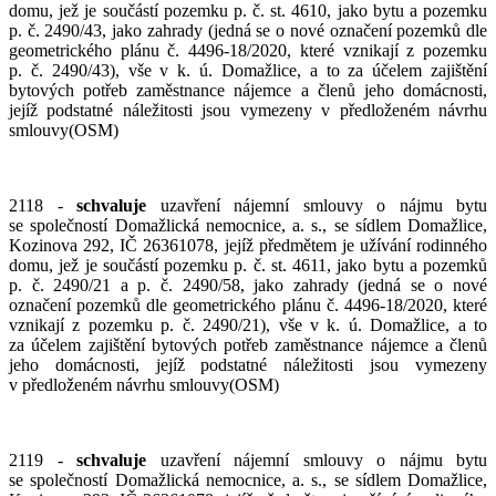
domu, jež je součástí pozemku p. č. st. 4610, jako bytu a pozemku
p. č. 2490/43, jako zahrady (jedná se o nové označení pozemků dle
geometrického plánu č. 4496-18/2020, které vznikají z pozemku
p. č. 2490/43), vše v k. ú. Domažlice, a to za účelem zajištění
bytových potřeb zaměstnance nájemce a členů jeho domácnosti,
jejíž podstatné náležitosti jsou vymezeny v předloženém návrhu
smlouvy(OSM)
2118 -
schvaluje
uzavření nájemní smlouvy o nájmu bytu
se společností Domažlická nemocnice, a. s., se sídlem Domažlice,
Kozinova 292, IČ 26361078, jejíž předmětem je užívání rodinného
domu, jež je součástí pozemku p. č. st. 4611, jako bytu a pozemků
p. č. 2490/21 a p. č. 2490/58, jako zahrady (jedná se o nové
označení pozemků dle geometrického plánu č. 4496-18/2020, které
vznikají z pozemku p. č. 2490/21), vše v k. ú. Domažlice, a to
za účelem zajištění bytových potřeb zaměstnance nájemce a členů
jeho domácnosti, jejíž podstatné náležitosti jsou vymezeny
v předloženém návrhu smlouvy(OSM)
2119 -
schvaluje
uzavření nájemní smlouvy o nájmu bytu
se společností Domažlická nemocnice, a. s., se sídlem Domažlice,