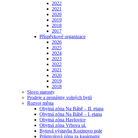
2022
2021
2020
2019
2018
2017
Příspěvkové organizace
2026
2025
2024
2023
2022
2021
2020
2019
2018
Slovo starosty
Prodeje a pronájmy volných bytů
Rozvoj města
Obytná zóna Na Bábě – II. etapa
Obytná zóna Na Bábě – I. etapa
Obytná zóna Havlovice
Obytná zóna Vrbova ul.
Bytová výstavba Kozinovo pole
Průmyslová zóna za kasárnami