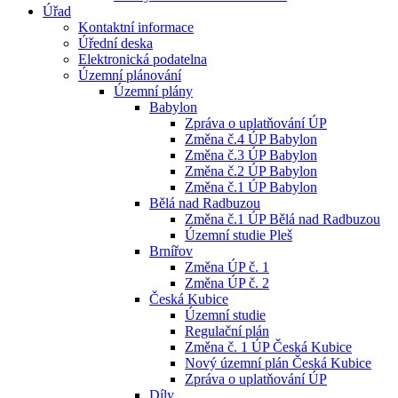
Úřad
Kontaktní informace
Úřední deska
Elektronická podatelna
Územní plánování
Územní plány
Babylon
Zpráva o uplatňování ÚP
Změna č.4 ÚP Babylon
Změna č.3 ÚP Babylon
Změna č.2 ÚP Babylon
Změna č.1 ÚP Babylon
Bělá nad Radbuzou
Změna č.1 ÚP Bělá nad Radbuzou
Územní studie Pleš
Brnířov
Změna ÚP č. 1
Změna ÚP č. 2
Česká Kubice
Územní studie
Regulační plán
Změna č. 1 ÚP Česká Kubice
Nový územní plán Česká Kubice
Zpráva o uplatňování ÚP
Díly