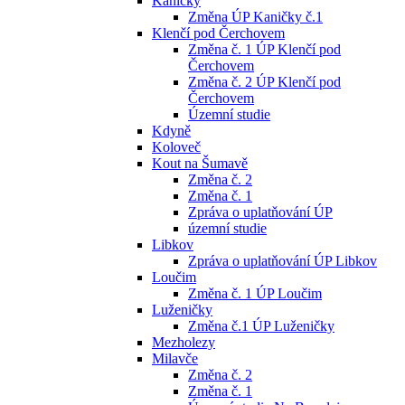
Kaničky
Změna ÚP Kaničky č.1
Klenčí pod Čerchovem
Změna č. 1 ÚP Klenčí pod
Čerchovem
Změna č. 2 ÚP Klenčí pod
Čerchovem
Územní studie
Kdyně
Koloveč
Kout na Šumavě
Změna č. 2
Změna č. 1
Zpráva o uplatňování ÚP
územní studie
Libkov
Zpráva o uplatňování ÚP Libkov
Loučim
Změna č. 1 ÚP Loučim
Luženičky
Změna č.1 ÚP Luženičky
Mezholezy
Milavče
Změna č. 2
Změna č. 1