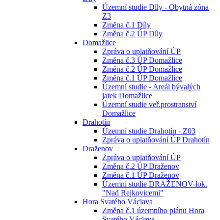
Územní studie Díly - Obytná zóna
Z3
Změna č.1 Díly
Změna č.2 ÚP Díly
Domažlice
Zpráva o uplatňování ÚP
Změna č.3 ÚP Domažlice
Změna č.2 ÚP Domažlice
Změna č.1 ÚP Domažlice
Územní studie - Areál bývalých
jatek Domažlice
Územní studie veř.prostranství
Domažlice
Drahotín
Územní studie Drahotín - Z03
Zpráva o uplatňování ÚP Drahotín
Draženov
Zpráva o uplatňování ÚP
Změna č.2 ÚP Draženov
Změna č.1 ÚP Draženov
Územní studie DRAŽENOV-lok.
"Nad Rejkovicemi"
Hora Svatého Václava
Změna č.1 územního plánu Hora
Svatého Václava