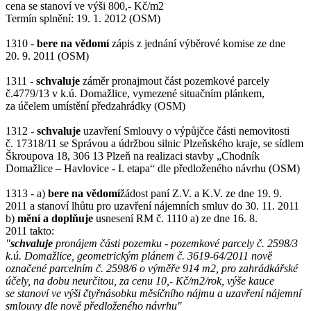
cena se stanoví ve výši 800,- Kč/m2
Termín splnění: 19. 1. 2012 (OSM)
1310 -
bere na vědomí
zápis z jednání výběrové komise ze dne
20. 9. 2011 (OSM)
1311 -
schvaluje
záměr pronajmout část pozemkové parcely
č.4779/13 v k.ú. Domažlice, vymezené situačním plánkem,
za účelem umístění předzahrádky (OSM)
1312 -
schvaluje
uzavření Smlouvy o výpůjčce části nemovitosti
č. 17318/11 se Správou a údržbou silnic Plzeňského kraje, se sídlem
Škroupova 18, 306 13 Plzeň na realizaci stavby „Chodník
Domažlice – Havlovice - I. etapa“ dle předloženého návrhu (OSM)
1313 - a)
bere na vědomí
žádost paní Z.V. a K.V. ze dne 19. 9.
2011 a stanoví lhůtu pro uzavření nájemních smluv do 30. 11. 2011
b)
mění a doplňuje
usnesení RM č. 1110 a) ze dne 16. 8.
2011 takto:
"
schvaluje
pronájem části pozemku - pozemkové parcely č. 2598/3
k.ú. Domažlice, geometrickým plánem č. 3619-64/2011 nově
označené parcelním č. 2598/6 o výměře 914 m2, pro zahrádkářské
účely, na dobu neurčitou, za cenu 10,- Kč/m2/rok, výše kauce
se stanoví ve výši čtyřnásobku měsíčního nájmu a uzavření nájemní
smlouvy dle nově předloženého návrhu"