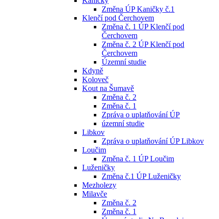
Kaničky
Změna ÚP Kaničky č.1
Klenčí pod Čerchovem
Změna č. 1 ÚP Klenčí pod
Čerchovem
Změna č. 2 ÚP Klenčí pod
Čerchovem
Územní studie
Kdyně
Koloveč
Kout na Šumavě
Změna č. 2
Změna č. 1
Zpráva o uplatňování ÚP
územní studie
Libkov
Zpráva o uplatňování ÚP Libkov
Loučim
Změna č. 1 ÚP Loučim
Luženičky
Změna č.1 ÚP Luženičky
Mezholezy
Milavče
Změna č. 2
Změna č. 1