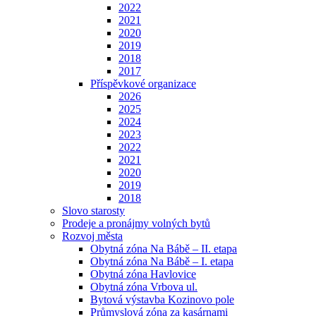
2022
2021
2020
2019
2018
2017
Příspěvkové organizace
2026
2025
2024
2023
2022
2021
2020
2019
2018
Slovo starosty
Prodeje a pronájmy volných bytů
Rozvoj města
Obytná zóna Na Bábě – II. etapa
Obytná zóna Na Bábě – I. etapa
Obytná zóna Havlovice
Obytná zóna Vrbova ul.
Bytová výstavba Kozinovo pole
Průmyslová zóna za kasárnami