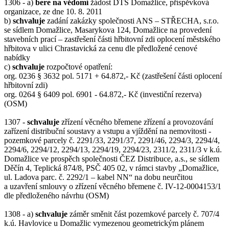
1306 - a)
bere na vědomí
žádost DTS Domažlice, příspěvková
organizace, ze dne 10. 8. 2011
b)
schvaluje
zadání zakázky společnosti ANS – STŘECHA, s.r.o.
se sídlem Domažlice, Masarykova 124, Domažlice na provedení
stavebních prací – zastřešení části hřbitovní zdi oplocení městského
hřbitova v ulici Chrastavická za cenu dle předložené cenové
nabídky
c)
schvaluje
rozpočtové opatření:
org. 0236 § 3632 pol. 5171 + 64.872,- Kč (zastřešení části oplocení
hřbitovní zdi)
org. 0264 § 6409 pol. 6901 - 64.872,- Kč (investiční rezerva)
(OSM)
1307 -
schvaluje
zřízení věcného břemene zřízení a provozování
zařízení distribuční soustavy a vstupu a vjíždění na nemovitosti -
pozemkové parcely č. 2291/33, 2291/37, 2291/46, 2294/3, 2294/4,
2294/6, 2294/12, 2294/13, 2294/19, 2294/23, 2311/2, 2311/3 v k.ú.
Domažlice ve prospěch společnosti ČEZ Distribuce, a.s., se sídlem
Děčín 4, Teplická 874/8, PSČ 405 02, v rámci stavby „Domažlice,
ul. Ladova parc. č. 2292/1 – kabel NN“ na dobu neurčitou
a uzavření smlouvy o zřízení věcného břemene č. IV-12-0004153/1
dle předloženého návrhu (OSM)
1308 - a)
schvaluje
záměr směnit část pozemkové parcely č. 707/4
k.ú. Havlovice u Domažlic vymezenou geometrickým plánem