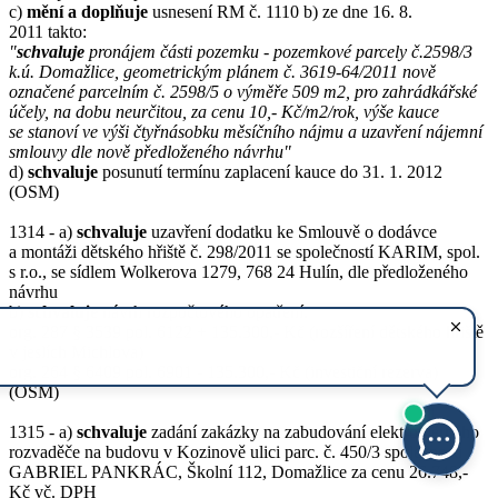
c)
mění a doplňuje
usnesení RM č. 1110 b) ze dne 16. 8.
2011 takto:
"
schvaluje
pronájem části pozemku - pozemkové parcely č.2598/3
k.ú. Domažlice, geometrickým plánem č. 3619-64/2011 nově
označené parcelním č. 2598/5 o výměře 509 m2, pro zahrádkářské
účely, na dobu neurčitou, za cenu 10,- Kč/m2/rok, výše kauce
se stanoví ve výši čtyřnásobku měsíčního nájmu a uzavření nájemní
smlouvy dle nově předloženého návrhu"
d)
schvaluje
posunutí termínu zaplacení kauce do 31. 1. 2012
(OSM)
1314 - a)
schvaluje
uzavření dodatku ke Smlouvě o dodávce
a montáži dětského hřiště č. 298/2011 se společností KARIM, spol.
s r.o., se sídlem Wolkerova 1279, 768 24 Hulín, dle předloženého
návrhu
b)
schvaluje
návrh rozpočtového opatření:
org. 287 § 3539 pol. 6122 + 135.300,- Kč (rozšíření dětského hřiště
v jeslích Michlova)
org. 264 § 6409 pol. 6901 - 135.300,- Kč (investiční rezerva)
(OSM)
1315 - a)
schvaluje
zadání zakázky na zabudování elektroměrného
rozvaděče na budovu v Kozinově ulici parc. č. 450/3 společnosti
GABRIEL PANKRÁC, Školní 112, Domažlice za cenu 26.748,-
Kč vč. DPH