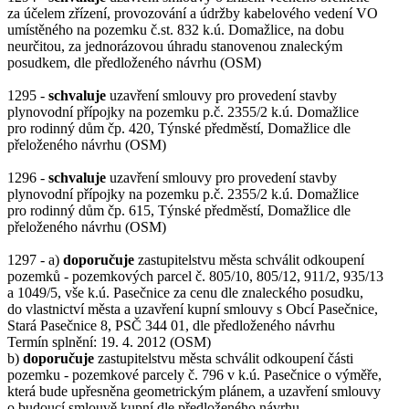
za účelem zřízení, provozování a údržby kabelového vedení VO
umístěného na pozemku č.st. 832 k.ú. Domažlice, na dobu
neurčitou, za jednorázovou úhradu stanovenou znaleckým
posudkem, dle předloženého návrhu (OSM)
1295 -
schvaluje
uzavření smlouvy pro provedení stavby
plynovodní přípojky na pozemku p.č. 2355/2 k.ú. Domažlice
pro rodinný dům čp. 420, Týnské předměstí, Domažlice dle
přeloženého návrhu (OSM)
1296 -
schvaluje
uzavření smlouvy pro provedení stavby
plynovodní přípojky na pozemku p.č. 2355/2 k.ú. Domažlice
pro rodinný dům čp. 615, Týnské předměstí, Domažlice dle
přeloženého návrhu (OSM)
1297 - a)
doporučuje
zastupitelstvu města schválit odkoupení
pozemků - pozemkových parcel č. 805/10, 805/12, 911/2, 935/13
a 1049/5, vše k.ú. Pasečnice za cenu dle znaleckého posudku,
do vlastnictví města a uzavření kupní smlouvy s Obcí Pasečnice,
Stará Pasečnice 8, PSČ 344 01, dle předloženého návrhu
Termín splnění: 19. 4. 2012 (OSM)
b)
doporučuje
zastupitelstvu města schválit odkoupení části
pozemku - pozemkové parcely č. 796 v k.ú. Pasečnice o výměře,
která bude upřesněna geometrickým plánem, a uzavření smlouvy
o budoucí smlouvě kupní dle předloženého návrhu