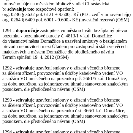
urnového háje na městském hřbitově v ulici Chrastavická
b)
schvaluje
toto rozpočtové opatření:
org. 0236 § 3632 pol. 6121 + 9.600,- Kč (PD - zedˇ v urnovém háji)
org. 0264 § 6409 pol. 6901 - 9.600,- Kč (investiční rezerva) (OSM)
1291 -
doporučuje
zastupitelstvu města schválit bezúplatný převod
pozemku - pozemkové parcely č. 4813/1 v k.ú. Domažlice
do vlastnictví města Domažlice a uzavření smlouvy o bezúplatném
převodu nemovitosti mezi Úřadem pro zastupování státu ve věcech
majetkových a městem Domažlice dle předloženého návrhu
Termín splnění: 19. 4. 2012 (OSM)
1292 -
schvaluje
uzavření smlouvy o zřízení věcného břemene
za účelem zřízení, provozování a údržby kabelového vedení VO
a stožáru VO umístěného na pozemku p.č. 2661/5 k.ú. Domažlice,
na dobu neurčitou, za jednorázovou úhradu stanovenou znaleckým
posudkem, dle předloženého návrhu (OSM)
1293 -
schvaluje
uzavření smlouvy o zřízení věcného břemene
za účelem zřízení, provozování a údržby kabelového vedení VO
a stožáru VO umístěného na pozemku č.st. 366/1 k.ú. Domažlice,
na dobu neurčitou, za jednorázovou úhradu stanovenou znaleckým
posudkem, dle předloženého návrhu (OSM)
1294 -
schvaluje
uzavření smlouvy o zřízení věcného břemene