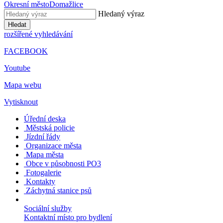
Okresní město
Domažlice
Hledaný výraz
Hledat
rozšířené vyhledávání
FACEBOOK
Youtube
Mapa webu
Vytisknout
Úřední deska
Městská policie
Jízdní řády
Organizace města
Mapa města
Obce v působnosti PO3
Fotogalerie
Kontakty
Záchytná stanice psů
Sociální služby
Kontaktní místo pro bydlení