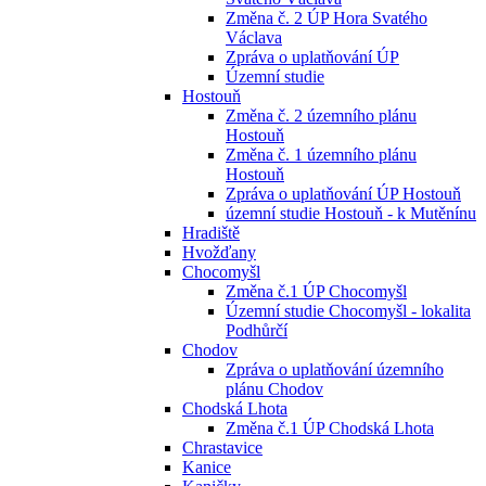
Změna č. 2 ÚP Hora Svatého
Václava
Zpráva o uplatňování ÚP
Územní studie
Hostouň
Změna č. 2 územního plánu
Hostouň
Změna č. 1 územního plánu
Hostouň
Zpráva o uplatňování ÚP Hostouň
územní studie Hostouň - k Mutěnínu
Hradiště
Hvožďany
Chocomyšl
Změna č.1 ÚP Chocomyšl
Územní studie Chocomyšl - lokalita
Podhůrčí
Chodov
Zpráva o uplatňování územního
plánu Chodov
Chodská Lhota
Změna č.1 ÚP Chodská Lhota
Chrastavice
Kanice