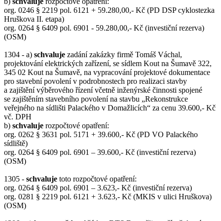
b)
schvaluje
rozpočtové opatření:
org. 0246 § 2219 pol. 6121 + 59.280,00,- Kč (PD DSP cyklostezka
Hruškova II. etapa)
org. 0264 § 6409 pol. 6901 - 59.280,00,- Kč (investiční rezerva)
(OSM)
1304 - a)
schvaluje
zadání zakázky firmě Tomáš Váchal,
projektování elektrických zařízení, se sídlem Kout na Šumavě 322,
345 02 Kout na Šumavě, na vypracování projektové dokumentace
pro stavební povolení v podrobnostech pro realizaci stavby
a zajištění výběrového řízení včetně inženýrské činnosti spojené
se zajištěním stavebního povolení na stavbu „Rekonstrukce
veřejného na sídlišti Palackého v Domažlicích“ za cenu 39.600,- Kč
vč. DPH
b)
schvaluje
rozpočtové opatření:
org. 0262 § 3631 pol. 5171 + 39.600,- Kč (PD VO Palackého
sídliště)
org. 0264 § 6409 pol. 6901 – 39.600,- Kč (investiční rezerva)
(OSM)
1305 -
schvaluje
toto rozpočtové opatření:
org. 0264 § 6409 pol. 6901 – 3.623,- Kč (investiční rezerva)
org. 0281 § 2219 pol. 6121 + 3.623,- Kč (MKIS v ulici Hruškova)
(OSM)