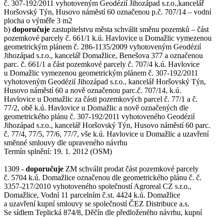
č. 307-192/2011 vyhotoveným Geodézií Jihozápad s.r.o.,kancelář
Horšovský Týn, Husovo náměstí 60 označenou p.č. 707/14 – vodní
plocha o výměře 3 m2
b)
doporučuje
zastupitelstvu města schválit směnu pozemků – část
pozemkové parcely č. 661/1 k.ú. Havlovice u Domažlic vymezenou
geometrickým plánem č. 286-1135/2009 vyhotoveným Geodézií
Jihozápad s.r.o., kancelář Domažlice, Benešova 377 a označenou
parc. č. 661/1 a část pozemkové parcely č. 707/4 k.ú. Havlovice
u Domažlic vymezenou geometrickým plánem č. 307-192/2011
vyhotoveným Geodézií Jihozápad s.r.o., kancelář Horšovský Týn,
Husovo náměstí 60 a nově označenou parc.č. 707/14, k.ú.
Havlovice u Domažlic za části pozemkových parcel č. 77/1 a č.
77/2, obě k.ú. Havlovice u Domažlic a nově označených dle
geometrického plánu č. 307-192/2011 vyhotoveného Geodézií
Jihozápad s.r.o., kancelář Horšovský Týn, Husovo náměstí 60 parc.
č. 77/4, 77/5, 77/6, 77/7, vše k.ú. Havlovice u Domažlic a uzavření
směnné smlouvy dle upraveného návrhu
Termín splnění: 19. 1. 2012 (OSM)
1309 -
doporučuje
ZM schválit prodat část pozemkové parcely
č. 5704 k.ú. Domažlice označenou dle geometrického plánu č. č.
3357-217/2010 vyhotoveného společností Agroreal CZ s.r.o.,
Domažlice, Vodní 11 parcelním č.st. 4424 k.ú. Domažlice
a uzavření kupní smlouvy se společností ČEZ Distribuce a.s.
Se sídlem Teplická 874/8, Děčín dle předloženého návrhu, kupní