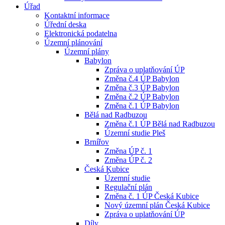
Úřad
Kontaktní informace
Úřední deska
Elektronická podatelna
Územní plánování
Územní plány
Babylon
Zpráva o uplatňování ÚP
Změna č.4 ÚP Babylon
Změna č.3 ÚP Babylon
Změna č.2 ÚP Babylon
Změna č.1 ÚP Babylon
Bělá nad Radbuzou
Změna č.1 ÚP Bělá nad Radbuzou
Územní studie Pleš
Brnířov
Změna ÚP č. 1
Změna ÚP č. 2
Česká Kubice
Územní studie
Regulační plán
Změna č. 1 ÚP Česká Kubice
Nový územní plán Česká Kubice
Zpráva o uplatňování ÚP
Díly