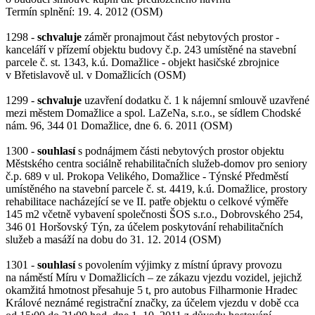
Termín splnění: 19. 4. 2012 (OSM)
1298 -
schvaluje
záměr pronajmout část nebytových prostor -
kanceláří v přízemí objektu budovy č.p. 243 umístěné na stavební
parcele č. st. 1343, k.ú. Domažlice - objekt hasičské zbrojnice
v Břetislavově ul. v Domažlicích (OSM)
1299 -
schvaluje
uzavření dodatku č. 1 k nájemní smlouvě uzavřené
mezi městem Domažlice a spol. LaZeNa, s.r.o., se sídlem Chodské
nám. 96, 344 01 Domažlice, dne 6. 6. 2011 (OSM)
1300 -
souhlasí
s podnájmem části nebytových prostor objektu
Městského centra sociálně rehabilitačních služeb-domov pro seniory
č.p. 689 v ul. Prokopa Velikého, Domažlice - Týnské Předměstí
umístěného na stavební parcele č. st. 4419, k.ú. Domažlice, prostory
rehabilitace nacházející se ve II. patře objektu o celkové výměře
145 m2 včetně vybavení společnosti ŠOS s.r.o., Dobrovského 254,
346 01 Horšovský Týn, za účelem poskytování rehabilitačních
služeb a masáží na dobu do 31. 12. 2014 (OSM)
1301 -
souhlasí
s povolením výjimky z místní úpravy provozu
na náměstí Míru v Domažlicích – ze zákazu vjezdu vozidel, jejichž
okamžitá hmotnost přesahuje 5 t, pro autobus Filharmonie Hradec
Králové neznámé registrační značky, za účelem vjezdu v době cca