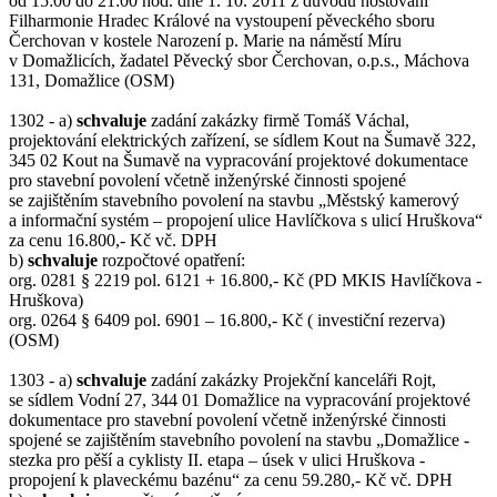
od 15:00 do 21:00 hod. dne 1. 10. 2011 z důvodu hostování
Filharmonie Hradec Králové na vystoupení pěveckého sboru
Čerchovan v kostele Narození p. Marie na náměstí Míru
v Domažlicích, žadatel Pěvecký sbor Čerchovan, o.p.s., Máchova
131, Domažlice (OSM)
1302 - a)
schvaluje
zadání zakázky firmě Tomáš Váchal,
projektování elektrických zařízení, se sídlem Kout na Šumavě 322,
345 02 Kout na Šumavě na vypracování projektové dokumentace
pro stavební povolení včetně inženýrské činnosti spojené
se zajištěním stavebního povolení na stavbu „Městský kamerový
a informační systém – propojení ulice Havlíčkova s ulicí Hruškova“
za cenu 16.800,- Kč vč. DPH
b)
schvaluje
rozpočtové opatření:
org. 0281 § 2219 pol. 6121 + 16.800,- Kč (PD MKIS Havlíčkova -
Hruškova)
org. 0264 § 6409 pol. 6901 – 16.800,- Kč ( investiční rezerva)
(OSM)
1303 - a)
schvaluje
zadání zakázky Projekční kanceláři Rojt,
se sídlem Vodní 27, 344 01 Domažlice na vypracování projektové
dokumentace pro stavební povolení včetně inženýrské činnosti
spojené se zajištěním stavebního povolení na stavbu „Domažlice -
stezka pro pěší a cyklisty II. etapa – úsek v ulici Hruškova -
propojení k plaveckému bazénu“ za cenu 59.280,- Kč vč. DPH