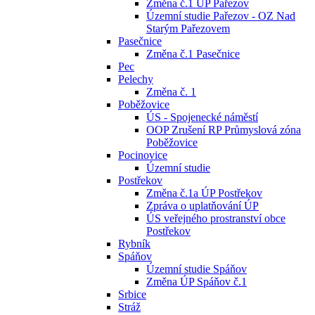
Změna č.1 ÚP Pařezov
Územní studie Pařezov - OZ Nad
Starým Pařezovem
Pasečnice
Změna č.1 Pasečnice
Pec
Pelechy
Změna č. 1
Poběžovice
ÚS - Spojenecké náměstí
OOP Zrušení RP Průmyslová zóna
Poběžovice
Pocinovice
Územní studie
Postřekov
Změna č.1a ÚP Postřekov
Zpráva o uplatňování ÚP
ÚS veřejného prostranství obce
Postřekov
Rybník
Spáňov
Územní studie Spáňov
Změna ÚP Spáňov č.1
Srbice
Stráž