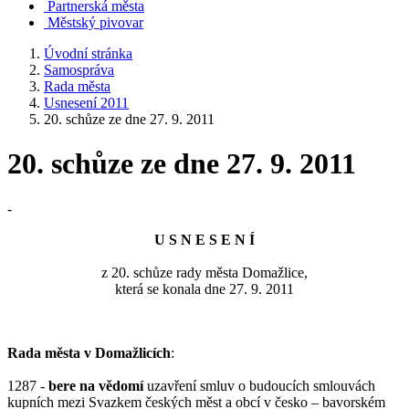
Partnerská města
Městský pivovar
Úvodní stránka
Samospráva
Rada města
Usnesení 2011
20. schůze ze dne 27. 9. 2011
20. schůze ze dne 27. 9. 2011
-
U S N E S E N Í
z 20. schůze rady města Domažlice,
která se konala dne 27. 9. 2011
Rada města v Domažlicích
:
1287 -
bere na vědomí
uzavření smluv o budoucích smlouvách
kupních mezi Svazkem českých měst a obcí v česko – bavorském