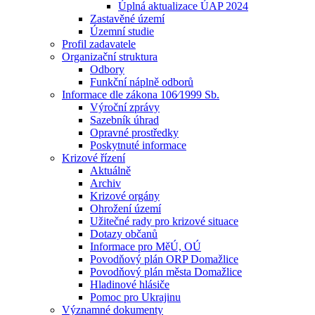
Úplná aktualizace ÚAP 2024
Zastavěné území
Územní studie
Profil zadavatele
Organizační struktura
Odbory
Funkční náplně odborů
Informace dle zákona 106⁄1999 Sb.
Výroční zprávy
Sazebník úhrad
Opravné prostředky
Poskytnuté informace
Krizové řízení
Aktuálně
Archiv
Krizové orgány
Ohrožení území
Užitečné rady pro krizové situace
Dotazy občanů
Informace pro MěÚ, OÚ
Povodňový plán ORP Domažlice
Povodňový plán města Domažlice
Hladinové hlásiče
Pomoc pro Ukrajinu
Významné dokumenty