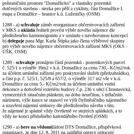
pohraničním prostoru "Domažlicko" a vlastníky pozemků
dotčených stavbou - stezka pro pěší a cyklisty, část Domažlice I.
etapa a Domažlice – hranice k.ú. Luženičky (OSM)
1288 - a)
schvaluje
záměr reorganizace občerstvovacích zařízení
v MKS a
ukládá
řediteli provést výběr nového nájemce dle
předloženého harmonogramu a v souladu s navrhovanou koncepcí
b)
deleguje
pana Mgr. Karla Štípka jako člena výběrové skupiny
pro výběr nového nájemce občerstvovacích zařízení MKS (OKS -
ÚŠK, OSM)
1289 -
schvaluje
pronájem částí pozemků - pozemkových parcel
č. 525/1 o výměře 39m2 v k.ú. Domažlice za cenu 730,- Kč/m2/rok
za účelem umístění zařízení pro poskytování služeb (předzahrádka),
a část p.p. č. 525/1, 525/8 a 657/2, o výměře 317 m2 vše v k.ú.
Domažlice za cenu 5,- Kč/m2/rok za účelem umístění vodní
dekorace a dotvoření exteriéru budovy č.p. 236 v ulici Chrastavická,
vymezených situačním plánkem, na dobu neurčitou, s inflačním
nárůstem, výše kauce se stanoví ve výši čtyřměsíčního nájemného
a uzavření nájemní smlouvy dle předloženého návrhu s tím,
že nájemné je splatné vždy čtvrtletně ve stejných splátkách, a to
vždy ke konci příslušného kalendářního čtvrtletí (OSM)
1290 - a)
bere na vědomí
žádost DTS Domažlice, příspěvková
organizace, ze dne 12. 8. 2011 na zajištění opravy oplocení