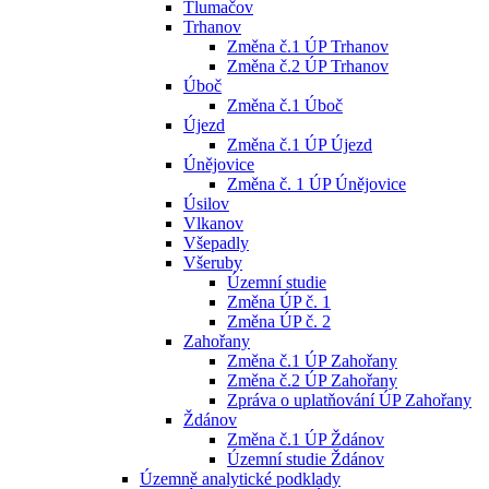
Tlumačov
Trhanov
Změna č.1 ÚP Trhanov
Změna č.2 ÚP Trhanov
Úboč
Změna č.1 Úboč
Újezd
Změna č.1 ÚP Újezd
Únějovice
Změna č. 1 ÚP Únějovice
Úsilov
Vlkanov
Všepadly
Všeruby
Územní studie
Změna ÚP č. 1
Změna ÚP č. 2
Zahořany
Změna č.1 ÚP Zahořany
Změna č.2 ÚP Zahořany
Zpráva o uplatňování ÚP Zahořany
Ždánov
Změna č.1 ÚP Ždánov
Územní studie Ždánov
Územně analytické podklady