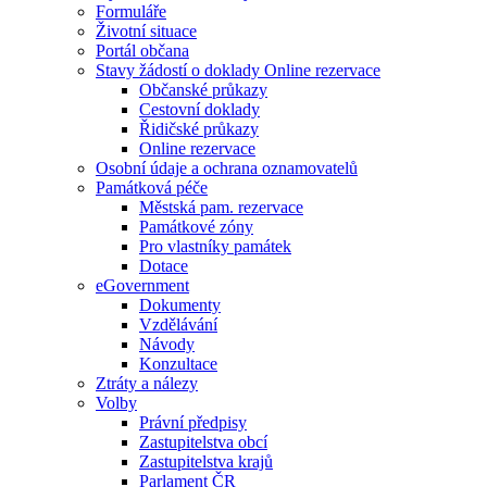
Formuláře
Životní situace
Portál občana
Stavy žádostí o doklady Online rezervace
Občanské průkazy
Cestovní doklady
Řidičské průkazy
Online rezervace
Osobní údaje a ochrana oznamovatelů
Památková péče
Městská pam. rezervace
Památkové zóny
Pro vlastníky památek
Dotace
eGovernment
Dokumenty
Vzdělávání
Návody
Konzultace
Ztráty a nálezy
Volby
Právní předpisy
Zastupitelstva obcí
Zastupitelstva krajů
Parlament ČR