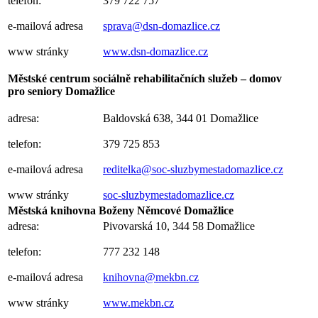
telefon:
379 722 757
e-mailová adresa
sprava@dsn-domazlice.cz
www stránky
www.dsn-domazlice.cz
Městské centrum sociálně rehabilitačních služeb – domov
pro seniory Domažlice
adresa:
Baldovská 638, 344 01 Domažlice
telefon:
379 725 853
e-mailová adresa
reditelka@soc-sluzbymestadomazlice.cz
www stránky
soc-sluzbymestadomazlice.cz
Městská knihovna Boženy Němcové Domažlice
adresa:
Pivovarská 10
, 344 58 Domažlice
telefon:
777 232 148
e-mailová adresa
knihovna@mekbn.cz
www stránky
www.mekbn.cz