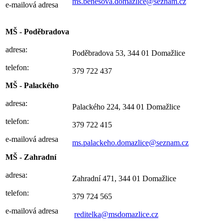
ms.benesova.domazlice@seznam.cz
e-mailová adresa
MŠ - Poděbradova
adresa:
Poděbradova 53, 344 01 Domažlice
telefon:
379 722 437
MŠ - Palackého
adresa:
Palackého 224, 344 01 Domažlice
telefon:
379 722 415
e-mailová adresa
ms.palackeho.domazlice@seznam.cz
MŠ - Zahradní
adresa:
Zahradní 471, 344 01 Domažlice
telefon:
379 724 565
e-mailová adresa
reditelka@msdomazlice.cz