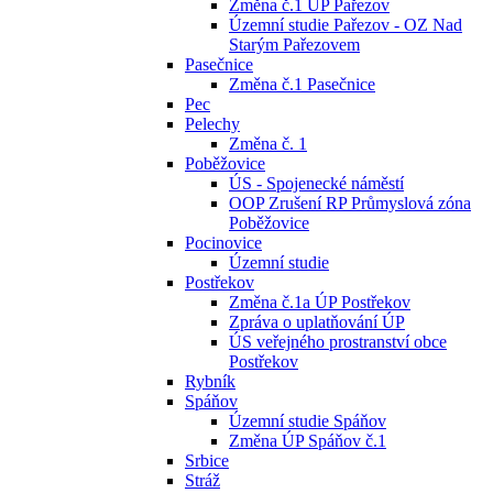
Změna č.1 ÚP Pařezov
Územní studie Pařezov - OZ Nad
Starým Pařezovem
Pasečnice
Změna č.1 Pasečnice
Pec
Pelechy
Změna č. 1
Poběžovice
ÚS - Spojenecké náměstí
OOP Zrušení RP Průmyslová zóna
Poběžovice
Pocinovice
Územní studie
Postřekov
Změna č.1a ÚP Postřekov
Zpráva o uplatňování ÚP
ÚS veřejného prostranství obce
Postřekov
Rybník
Spáňov
Územní studie Spáňov
Změna ÚP Spáňov č.1
Srbice
Stráž