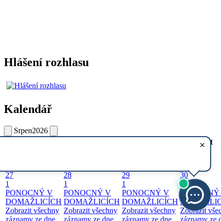
Hlášení rozhlasu
Kalendář
Srpen
2026
Po
Út
St
Čt
27
28
29
30
1
1
1
1
PONOCNÝ V
PONOCNÝ V
PONOCNÝ V
PONOCNÝ
DOMAŽLICÍCH
DOMAŽLICÍCH
DOMAŽLICÍCH
DOMAŽLIC
Zobrazit všechny
Zobrazit všechny
Zobrazit všechny
Zobrazit vše
záznamy ze dne
záznamy ze dne
záznamy ze dne
záznamy ze 