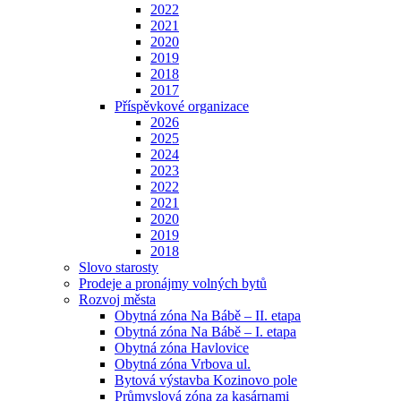
2022
2021
2020
2019
2018
2017
Příspěvkové organizace
2026
2025
2024
2023
2022
2021
2020
2019
2018
Slovo starosty
Prodeje a pronájmy volných bytů
Rozvoj města
Obytná zóna Na Bábě – II. etapa
Obytná zóna Na Bábě – I. etapa
Obytná zóna Havlovice
Obytná zóna Vrbova ul.
Bytová výstavba Kozinovo pole
Průmyslová zóna za kasárnami