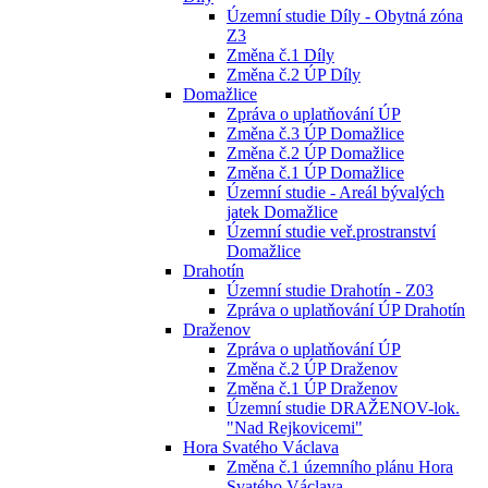
Územní studie Díly - Obytná zóna
Z3
Změna č.1 Díly
Změna č.2 ÚP Díly
Domažlice
Zpráva o uplatňování ÚP
Změna č.3 ÚP Domažlice
Změna č.2 ÚP Domažlice
Změna č.1 ÚP Domažlice
Územní studie - Areál bývalých
jatek Domažlice
Územní studie veř.prostranství
Domažlice
Drahotín
Územní studie Drahotín - Z03
Zpráva o uplatňování ÚP Drahotín
Draženov
Zpráva o uplatňování ÚP
Změna č.2 ÚP Draženov
Změna č.1 ÚP Draženov
Územní studie DRAŽENOV-lok.
"Nad Rejkovicemi"
Hora Svatého Václava
Změna č.1 územního plánu Hora
Svatého Václava