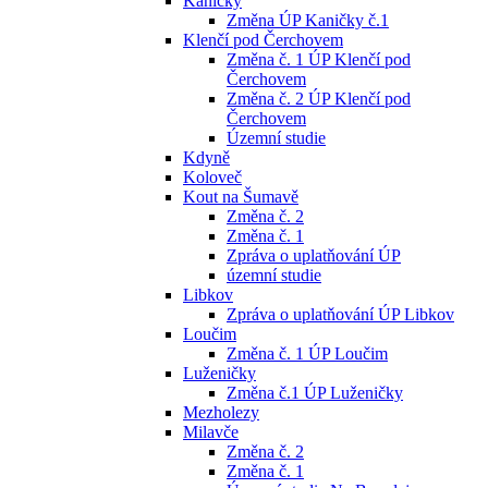
Kaničky
Změna ÚP Kaničky č.1
Klenčí pod Čerchovem
Změna č. 1 ÚP Klenčí pod
Čerchovem
Změna č. 2 ÚP Klenčí pod
Čerchovem
Územní studie
Kdyně
Koloveč
Kout na Šumavě
Změna č. 2
Změna č. 1
Zpráva o uplatňování ÚP
územní studie
Libkov
Zpráva o uplatňování ÚP Libkov
Loučim
Změna č. 1 ÚP Loučim
Luženičky
Změna č.1 ÚP Luženičky
Mezholezy
Milavče
Změna č. 2
Změna č. 1