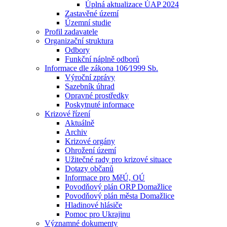
Úplná aktualizace ÚAP 2024
Zastavěné území
Územní studie
Profil zadavatele
Organizační struktura
Odbory
Funkční náplně odborů
Informace dle zákona 106⁄1999 Sb.
Výroční zprávy
Sazebník úhrad
Opravné prostředky
Poskytnuté informace
Krizové řízení
Aktuálně
Archiv
Krizové orgány
Ohrožení území
Užitečné rady pro krizové situace
Dotazy občanů
Informace pro MěÚ, OÚ
Povodňový plán ORP Domažlice
Povodňový plán města Domažlice
Hladinové hlásiče
Pomoc pro Ukrajinu
Významné dokumenty