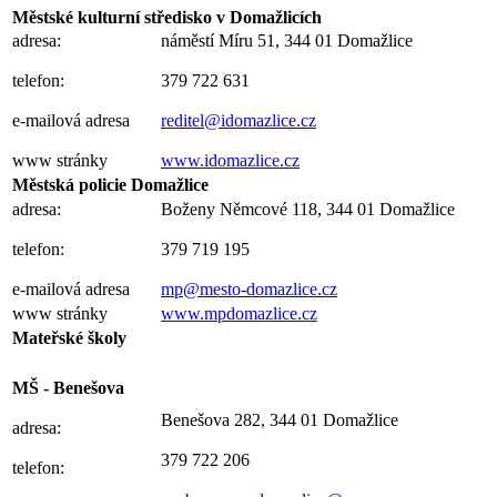
Městské kulturní středisko v Domažlicích
adresa:
náměstí Míru 51, 344 01 Domažlice
telefon:
379 722 631
e-mailová adresa
reditel@idomazlice.cz
www stránky
www.idomazlice.cz
Městská policie Domažlice
adresa:
Boženy Němcové 118, 344 01 Domažlice
telefon:
379 719 195
e-mailová adresa
mp@mesto-domazlice.cz
www stránky
www.mpdomazlice.cz
Mateřské školy
MŠ - Benešova
Benešova 282, 344 01 Domažlice
adresa:
379 722 206
telefon: