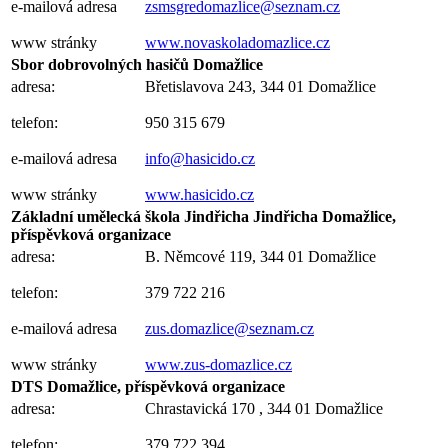
e-mailová adresa
zsmsgredomazlice@seznam.cz
www stránky
www.novaskoladomazlice.cz
Sbor dobrovolných hasičů Domažlice
adresa:
Břetislavova 243, 344 01 Domažlice
telefon:
950 315 679
e-mailová adresa
info@hasicido.cz
www stránky
www.hasicido.cz
Základní umělecká škola Jindřicha Jindřicha Domažlice,
příspěvková organizace
adresa:
B. Němcové 119, 344 01 Domažlice
telefon:
379 722 216
e-mailová adresa
zus.domazlice@seznam.cz
www stránky
www.zus-domazlice.cz
DTS Domažlice, příspěvková organizace
adresa:
Chrastavická 170 , 344 01 Domažlice
telefon:
379 722 394