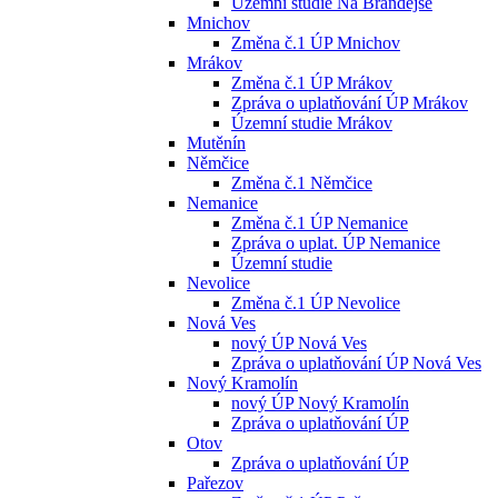
Územní studie Na Brandejse
Mnichov
Změna č.1 ÚP Mnichov
Mrákov
Změna č.1 ÚP Mrákov
Zpráva o uplatňování ÚP Mrákov
Územní studie Mrákov
Mutěnín
Němčice
Změna č.1 Němčice
Nemanice
Změna č.1 ÚP Nemanice
Zpráva o uplat. ÚP Nemanice
Územní studie
Nevolice
Změna č.1 ÚP Nevolice
Nová Ves
nový ÚP Nová Ves
Zpráva o uplatňování ÚP Nová Ves
Nový Kramolín
nový ÚP Nový Kramolín
Zpráva o uplatňování ÚP
Otov
Zpráva o uplatňování ÚP
Pařezov