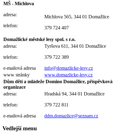
MŠ - Michlova
adresa:
Michlova 565, 344 01 Domažlice
telefon:
379 724 407
Domažlické městské lesy spol. s r.o.
adresa:
Tyršova 611, 344 01 Domažlice
telefon:
379 722 389
e-mailová adresa
info@domazlicke-lesy.cz
www stránky
www.domazlicke-lesy.cz
Dům dětí a mládeže Domino Domažlice, příspěvková
organizace
adresa:
Hradská 94, 344 01 Domažlice
telefon:
379 722 811
e-mailová adresa
ddm.domazlice@seznam.cz
Vedlejší menu