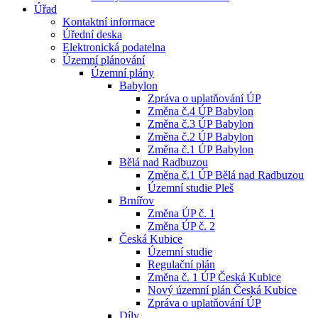
Úřad
Kontaktní informace
Úřední deska
Elektronická podatelna
Územní plánování
Územní plány
Babylon
Zpráva o uplatňování ÚP
Změna č.4 ÚP Babylon
Změna č.3 ÚP Babylon
Změna č.2 ÚP Babylon
Změna č.1 ÚP Babylon
Bělá nad Radbuzou
Změna č.1 ÚP Bělá nad Radbuzou
Územní studie Pleš
Brnířov
Změna ÚP č. 1
Změna ÚP č. 2
Česká Kubice
Územní studie
Regulační plán
Změna č. 1 ÚP Česká Kubice
Nový územní plán Česká Kubice
Zpráva o uplatňování ÚP
Díly