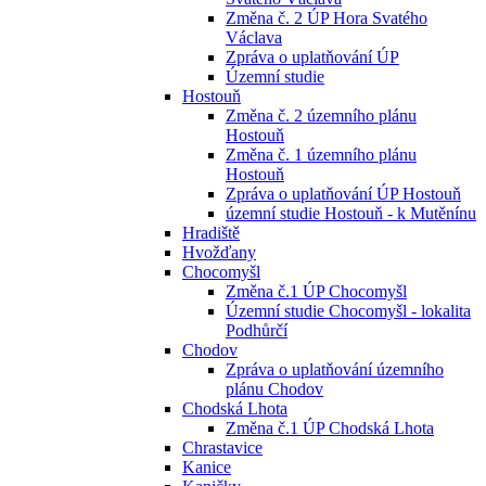
Změna č. 2 ÚP Hora Svatého
Václava
Zpráva o uplatňování ÚP
Územní studie
Hostouň
Změna č. 2 územního plánu
Hostouň
Změna č. 1 územního plánu
Hostouň
Zpráva o uplatňování ÚP Hostouň
územní studie Hostouň - k Mutěnínu
Hradiště
Hvožďany
Chocomyšl
Změna č.1 ÚP Chocomyšl
Územní studie Chocomyšl - lokalita
Podhůrčí
Chodov
Zpráva o uplatňování územního
plánu Chodov
Chodská Lhota
Změna č.1 ÚP Chodská Lhota
Chrastavice
Kanice