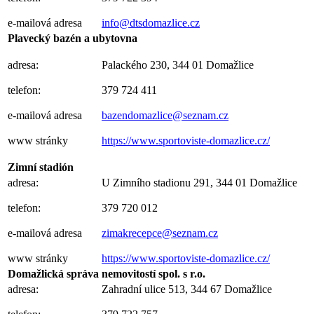
e-mailová adresa
info@dtsdomazlice.cz
Plavecký bazén a ubytovna
adresa:
Palackého 230, 344 01 Domažlice
telefon:
379 724 411
e-mailová adresa
bazendomazlice@seznam.cz
www stránky
https://www.sportoviste-domazlice.cz/
Zimní stadión
adresa:
U Zimního stadionu 291, 344 01 Domažlice
telefon:
379 720 012
e-mailová adresa
zimakrecepce@seznam.cz
www stránky
https://www.sportoviste-domazlice.cz/
Domažlická správa nemovitostí spol. s r.o.
adresa:
Zahradní ulice 513, 344 67 Domažlice