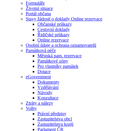
Formuláře
Životní situace
Portál občana
Stavy žádostí o doklady Online rezervace
Občanské průkazy
Cestovní doklady
Řidičské průkazy
Online rezervace
Osobní údaje a ochrana oznamovatelů
Památková péče
Městská pam. rezervace
Památkové zóny
Pro vlastníky památek
Dotace
eGovernment
Dokumenty
Vzdělávání
Návody
Konzultace
Ztráty a nálezy
Volby
Právní předpisy
Zastupitelstva obcí
Zastupitelstva krajů
Parlament ČR