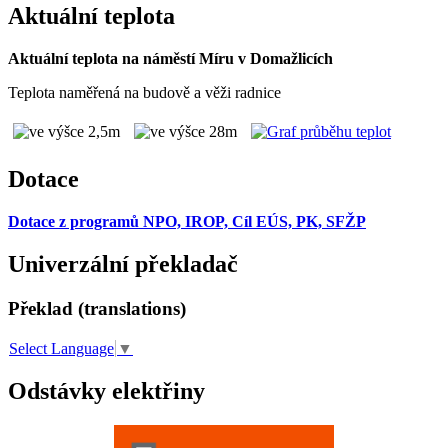
Aktuální teplota
Aktuální teplota na náměstí Míru v Domažlicích
Teplota naměřená na budově a věži radnice
Dotace
Dotace z programů NPO, IROP, Cíl EÚS, PK, SFŽP
Univerzální překladač
Překlad (translations)
Select Language
▼
Odstávky elektřiny