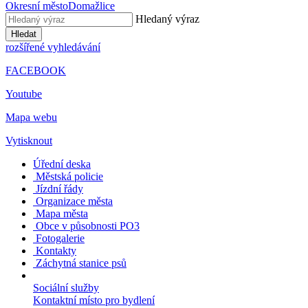
Okresní město
Domažlice
Hledaný výraz
Hledat
rozšířené vyhledávání
FACEBOOK
Youtube
Mapa webu
Vytisknout
Úřední deska
Městská policie
Jízdní řády
Organizace města
Mapa města
Obce v působnosti PO3
Fotogalerie
Kontakty
Záchytná stanice psů
Sociální služby
Kontaktní místo pro bydlení