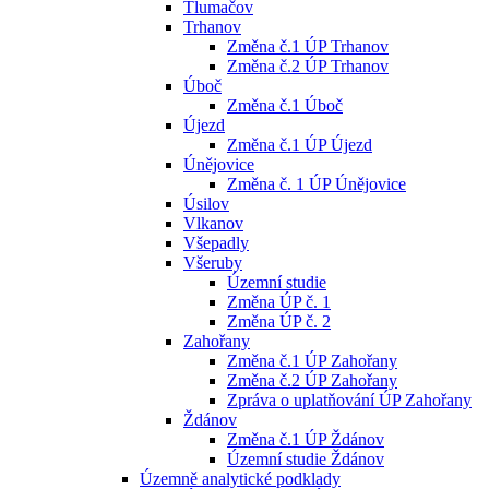
Tlumačov
Trhanov
Změna č.1 ÚP Trhanov
Změna č.2 ÚP Trhanov
Úboč
Změna č.1 Úboč
Újezd
Změna č.1 ÚP Újezd
Únějovice
Změna č. 1 ÚP Únějovice
Úsilov
Vlkanov
Všepadly
Všeruby
Územní studie
Změna ÚP č. 1
Změna ÚP č. 2
Zahořany
Změna č.1 ÚP Zahořany
Změna č.2 ÚP Zahořany
Zpráva o uplatňování ÚP Zahořany
Ždánov
Změna č.1 ÚP Ždánov
Územní studie Ždánov
Územně analytické podklady