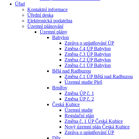
Úřad
Kontaktní informace
Úřední deska
Elektronická podatelna
Územní plánování
Územní plány
Babylon
Zpráva o uplatňování ÚP
Změna č.4 ÚP Babylon
Změna č.3 ÚP Babylon
Změna č.2 ÚP Babylon
Změna č.1 ÚP Babylon
Bělá nad Radbuzou
Změna č.1 ÚP Bělá nad Radbuzou
Územní studie Pleš
Brnířov
Změna ÚP č. 1
Změna ÚP č. 2
Česká Kubice
Územní studie
Regulační plán
Změna č. 1 ÚP Česká Kubice
Nový územní plán Česká Kubice
Zpráva o uplatňování ÚP
Díly