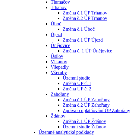
Tlumačov
Trhanov
Změna č.1 ÚP Trhanov
Změna č.2 ÚP Trhanov
Úboč
Změna č.1 Úboč
Újezd
Změna č.1 ÚP Újezd
Únějovice
Změna č. 1 ÚP Únějovice
Úsilov
Vlkanov
Všepadly
Všeruby
Územní studie
Změna ÚP č. 1
Změna ÚP č. 2
Zahořany
Změna č.1 ÚP Zahořany
Změna č.2 ÚP Zahořany
Zpráva o uplatňování ÚP Zahořany
Ždánov
Změna č.1 ÚP Ždánov
Územní studie Ždánov
Územně analytické podklady