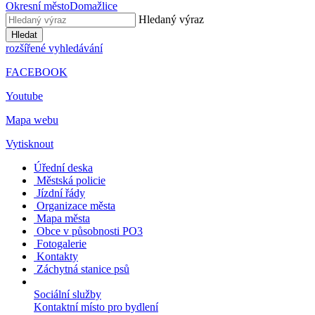
Okresní město
Domažlice
Hledaný výraz
Hledat
rozšířené vyhledávání
FACEBOOK
Youtube
Mapa webu
Vytisknout
Úřední deska
Městská policie
Jízdní řády
Organizace města
Mapa města
Obce v působnosti PO3
Fotogalerie
Kontakty
Záchytná stanice psů
Sociální služby
Kontaktní místo pro bydlení