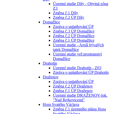
Územní studie Díly - Obytná zóna
Z3
Změna č.1 Díly
Změna č.2 ÚP Díly
Domažlice
Zpráva o uplatňování ÚP
Změna č.3 ÚP Domažlice
Změna č.2 ÚP Domažlice
Změna č.1 ÚP Domažlice
Územní studie - Areál bývalých
jatek Domažlice
Územní studie veř.prostranství
Domažlice
Drahotín
Územní studie Drahotín - Z03
Zpráva o uplatňování ÚP Drahotín
Draženov
Zpráva o uplatňování ÚP
Změna č.2 ÚP Draženov
Změna č.1 ÚP Draženov
Územní studie DRAŽENOV-lok.
"Nad Rejkovicemi"
Hora Svatého Václava
Změna č.1 územního plánu Hora
Svatého Václava