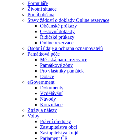
Formuláře
Životní situace
Portál občana
Stavy žádostí o doklady Online rezervace
Občanské průkazy
Cestovní doklady
Řidičské průkazy
Online rezervace
Osobní údaje a ochrana oznamovatelů
Památková péče
Městská pam. rezervace
Památkové zóny
Pro vlastníky památek
Dotace
eGovernment
Dokumenty
Vzdělávání
Návody
Konzultace
Ztráty a nálezy
Volby
Právní předpisy
Zastupitelstva obcí
Zastupitelstva krajů
Parlament ČR