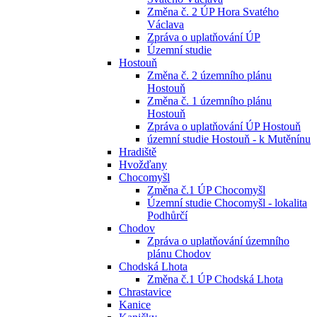
Změna č. 2 ÚP Hora Svatého
Václava
Zpráva o uplatňování ÚP
Územní studie
Hostouň
Změna č. 2 územního plánu
Hostouň
Změna č. 1 územního plánu
Hostouň
Zpráva o uplatňování ÚP Hostouň
územní studie Hostouň - k Mutěnínu
Hradiště
Hvožďany
Chocomyšl
Změna č.1 ÚP Chocomyšl
Územní studie Chocomyšl - lokalita
Podhůrčí
Chodov
Zpráva o uplatňování územního
plánu Chodov
Chodská Lhota
Změna č.1 ÚP Chodská Lhota
Chrastavice
Kanice