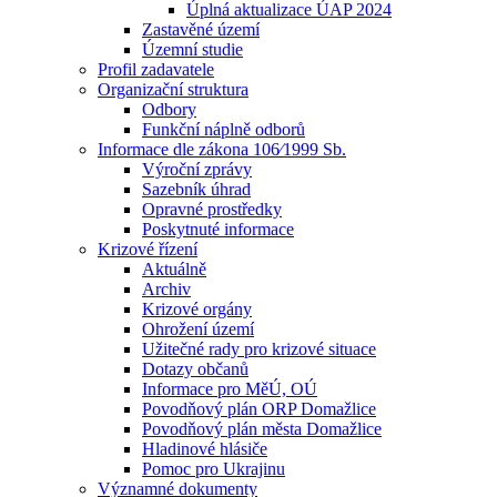
Úplná aktualizace ÚAP 2024
Zastavěné území
Územní studie
Profil zadavatele
Organizační struktura
Odbory
Funkční náplně odborů
Informace dle zákona 106⁄1999 Sb.
Výroční zprávy
Sazebník úhrad
Opravné prostředky
Poskytnuté informace
Krizové řízení
Aktuálně
Archiv
Krizové orgány
Ohrožení území
Užitečné rady pro krizové situace
Dotazy občanů
Informace pro MěÚ, OÚ
Povodňový plán ORP Domažlice
Povodňový plán města Domažlice
Hladinové hlásiče
Pomoc pro Ukrajinu
Významné dokumenty