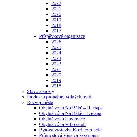
2022
2021
2020
2019
2018
2017
Příspěvkové organizace
2026
2025
2024
2023
2022
2021
2020
2019
2018
Slovo starosty
Prodeje a pronájmy volných bytů
Rozvoj města
Obytná zóna Na Bábě – II. etapa
Obytná zóna Na Bábě – I. etapa
Obytná zóna Havlovice
Obytná zóna Vrbova ul.
Bytová výstavba Kozinovo pole
Průmyslová zóna za kasárnami