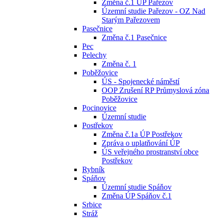
Změna č.1 ÚP Pařezov
Územní studie Pařezov - OZ Nad
Starým Pařezovem
Pasečnice
Změna č.1 Pasečnice
Pec
Pelechy
Změna č. 1
Poběžovice
ÚS - Spojenecké náměstí
OOP Zrušení RP Průmyslová zóna
Poběžovice
Pocinovice
Územní studie
Postřekov
Změna č.1a ÚP Postřekov
Zpráva o uplatňování ÚP
ÚS veřejného prostranství obce
Postřekov
Rybník
Spáňov
Územní studie Spáňov
Změna ÚP Spáňov č.1
Srbice
Stráž