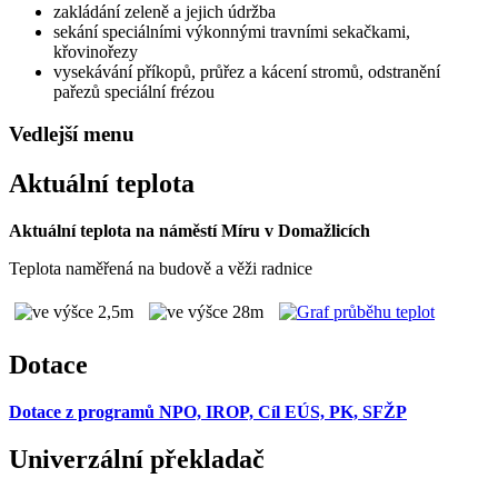
zakládání zeleně a jejich údržba
sekání speciálními výkonnými travními sekačkami,
křovinořezy
vysekávání příkopů, průřez a kácení stromů, odstranění
pařezů speciální frézou
Vedlejší menu
Aktuální teplota
Aktuální teplota na náměstí Míru v Domažlicích
Teplota naměřená na budově a věži radnice
Dotace
Dotace z programů NPO, IROP, Cíl EÚS, PK, SFŽP
Univerzální překladač