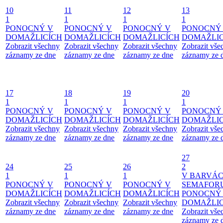
10
11
12
13
1
1
1
1
PONOCNÝ V
PONOCNÝ V
PONOCNÝ V
PONOCNÝ
DOMAŽLICÍCH
DOMAŽLICÍCH
DOMAŽLICÍCH
DOMAŽLIC
Zobrazit všechny
Zobrazit všechny
Zobrazit všechny
Zobrazit vše
záznamy ze dne
záznamy ze dne
záznamy ze dne
záznamy ze 
17
18
19
20
1
1
1
1
PONOCNÝ V
PONOCNÝ V
PONOCNÝ V
PONOCNÝ
DOMAŽLICÍCH
DOMAŽLICÍCH
DOMAŽLICÍCH
DOMAŽLIC
Zobrazit všechny
Zobrazit všechny
Zobrazit všechny
Zobrazit vše
záznamy ze dne
záznamy ze dne
záznamy ze dne
záznamy ze 
27
24
25
26
2
1
1
1
V BARVÁ
PONOCNÝ V
PONOCNÝ V
PONOCNÝ V
SEMAFOR
DOMAŽLICÍCH
DOMAŽLICÍCH
DOMAŽLICÍCH
PONOCNÝ
Zobrazit všechny
Zobrazit všechny
Zobrazit všechny
DOMAŽLIC
záznamy ze dne
záznamy ze dne
záznamy ze dne
Zobrazit vše
záznamy ze 