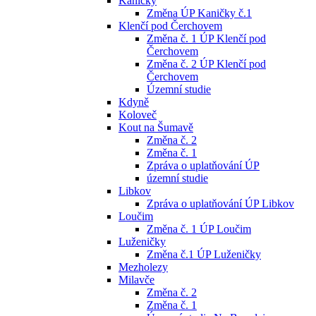
Kaničky
Změna ÚP Kaničky č.1
Klenčí pod Čerchovem
Změna č. 1 ÚP Klenčí pod
Čerchovem
Změna č. 2 ÚP Klenčí pod
Čerchovem
Územní studie
Kdyně
Koloveč
Kout na Šumavě
Změna č. 2
Změna č. 1
Zpráva o uplatňování ÚP
územní studie
Libkov
Zpráva o uplatňování ÚP Libkov
Loučim
Změna č. 1 ÚP Loučim
Luženičky
Změna č.1 ÚP Luženičky
Mezholezy
Milavče
Změna č. 2
Změna č. 1