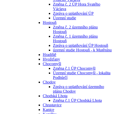
Změna č. 2 ÚP Hora Svatého
Václava
Zpráva o uplatňování ÚP
Územní studie
Hostouň
Změna č. 2 územního plánu
Hostouň
Změna č. 1 územního plánu
Hostouň
Zpráva o uplatňování ÚP Hostouň
územní studie Hostouň - k Mutěnínu
Hradiště
Hvožďany
Chocomyšl
Změna č.1 ÚP Chocomyšl
Územní studie Chocomyšl - lokalita
Podhůrčí
Chodov
Zpráva o uplatňování územního
plánu Chodov
Chodská Lhota
Změna č.1 ÚP Chodská Lhota
Chrastavice
Kanice