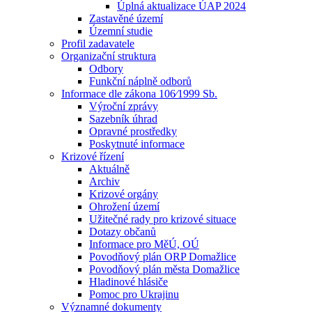
Úplná aktualizace ÚAP 2024
Zastavěné území
Územní studie
Profil zadavatele
Organizační struktura
Odbory
Funkční náplně odborů
Informace dle zákona 106⁄1999 Sb.
Výroční zprávy
Sazebník úhrad
Opravné prostředky
Poskytnuté informace
Krizové řízení
Aktuálně
Archiv
Krizové orgány
Ohrožení území
Užitečné rady pro krizové situace
Dotazy občanů
Informace pro MěÚ, OÚ
Povodňový plán ORP Domažlice
Povodňový plán města Domažlice
Hladinové hlásiče
Pomoc pro Ukrajinu
Významné dokumenty