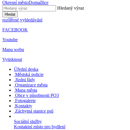
Okresní město
Domažlice
Hledaný výraz
Hledat
rozšířené vyhledávání
FACEBOOK
Youtube
Mapa webu
Vytisknout
Úřední deska
Městská policie
Jízdní řády
Organizace města
Mapa města
Obce v působnosti PO3
Fotogalerie
Kontakty
Záchytná stanice psů
Sociální služby
Kontaktní místo pro bydlení