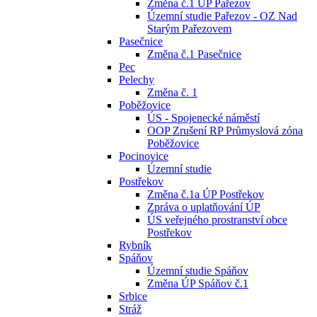
Změna č.1 ÚP Pařezov
Územní studie Pařezov - OZ Nad
Starým Pařezovem
Pasečnice
Změna č.1 Pasečnice
Pec
Pelechy
Změna č. 1
Poběžovice
ÚS - Spojenecké náměstí
OOP Zrušení RP Průmyslová zóna
Poběžovice
Pocinovice
Územní studie
Postřekov
Změna č.1a ÚP Postřekov
Zpráva o uplatňování ÚP
ÚS veřejného prostranství obce
Postřekov
Rybník
Spáňov
Územní studie Spáňov
Změna ÚP Spáňov č.1
Srbice
Stráž