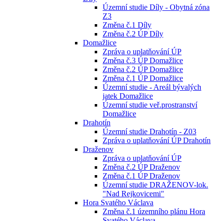
Územní studie Díly - Obytná zóna
Z3
Změna č.1 Díly
Změna č.2 ÚP Díly
Domažlice
Zpráva o uplatňování ÚP
Změna č.3 ÚP Domažlice
Změna č.2 ÚP Domažlice
Změna č.1 ÚP Domažlice
Územní studie - Areál bývalých
jatek Domažlice
Územní studie veř.prostranství
Domažlice
Drahotín
Územní studie Drahotín - Z03
Zpráva o uplatňování ÚP Drahotín
Draženov
Zpráva o uplatňování ÚP
Změna č.2 ÚP Draženov
Změna č.1 ÚP Draženov
Územní studie DRAŽENOV-lok.
"Nad Rejkovicemi"
Hora Svatého Václava
Změna č.1 územního plánu Hora
Svatého Václava