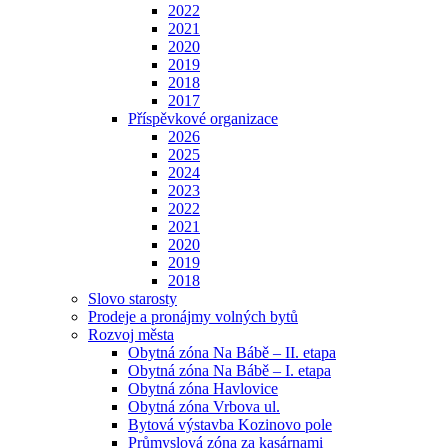
2022
2021
2020
2019
2018
2017
Příspěvkové organizace
2026
2025
2024
2023
2022
2021
2020
2019
2018
Slovo starosty
Prodeje a pronájmy volných bytů
Rozvoj města
Obytná zóna Na Bábě – II. etapa
Obytná zóna Na Bábě – I. etapa
Obytná zóna Havlovice
Obytná zóna Vrbova ul.
Bytová výstavba Kozinovo pole
Průmyslová zóna za kasárnami