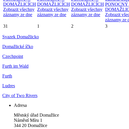
DOMAŽLICÍCH
DOMAŽLICÍCH
DOMAŽLICÍCH
PONOCNÝ
Zobrazit všechny
Zobrazit všechny
Zobrazit všechny
DOMAŽLIC
záznamy ze dne
záznamy ze dne
záznamy ze dne
Zobrazit vše
záznamy ze 
31
1
2
3
Svazek Domažlicko
Domažlické íčko
Czechpoint
Furth im Wald
Furth
Ludres
City of Two Rivers
Adresa
Městský úřad Domažlice
Náměstí Míru 1
344 20 Domažlice