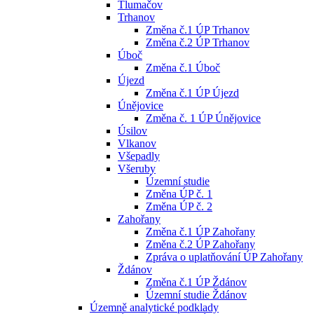
Tlumačov
Trhanov
Změna č.1 ÚP Trhanov
Změna č.2 ÚP Trhanov
Úboč
Změna č.1 Úboč
Újezd
Změna č.1 ÚP Újezd
Únějovice
Změna č. 1 ÚP Únějovice
Úsilov
Vlkanov
Všepadly
Všeruby
Územní studie
Změna ÚP č. 1
Změna ÚP č. 2
Zahořany
Změna č.1 ÚP Zahořany
Změna č.2 ÚP Zahořany
Zpráva o uplatňování ÚP Zahořany
Ždánov
Změna č.1 ÚP Ždánov
Územní studie Ždánov
Územně analytické podklady