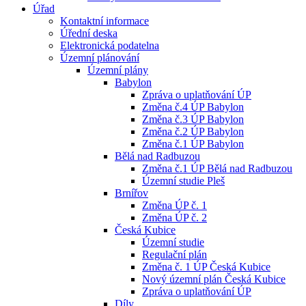
Úřad
Kontaktní informace
Úřední deska
Elektronická podatelna
Územní plánování
Územní plány
Babylon
Zpráva o uplatňování ÚP
Změna č.4 ÚP Babylon
Změna č.3 ÚP Babylon
Změna č.2 ÚP Babylon
Změna č.1 ÚP Babylon
Bělá nad Radbuzou
Změna č.1 ÚP Bělá nad Radbuzou
Územní studie Pleš
Brnířov
Změna ÚP č. 1
Změna ÚP č. 2
Česká Kubice
Územní studie
Regulační plán
Změna č. 1 ÚP Česká Kubice
Nový územní plán Česká Kubice
Zpráva o uplatňování ÚP
Díly