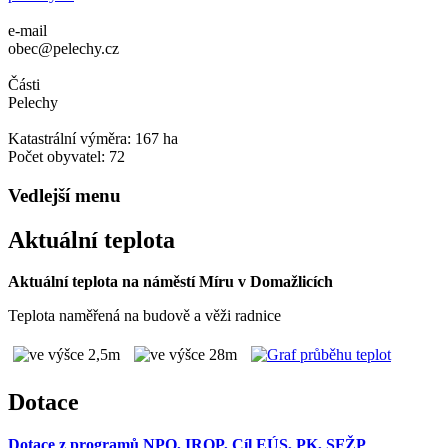
e-mail
obec@pelechy.cz
Části
Pelechy
Katastrální výměra: 167 ha
Počet obyvatel: 72
Vedlejší menu
Aktuální teplota
Aktuální teplota na náměstí Míru v Domažlicích
Teplota naměřená na budově a věži radnice
Dotace
Dotace z programů NPO, IROP, Cíl EÚS, PK, SFŽP