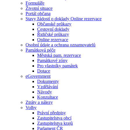
Formuláře
Životní situace
Portál občana
Stavy žádostí o doklady Online rezervace
Občanské průkazy
Cestovní doklady
Řidičské průkazy
Online rezervace
Osobní údaje a ochrana oznamovatelů
Památková péče
Městská pam. rezervace
Památkové zóny
Pro vlastníky památek
Dotace
eGovernment
Dokumenty
Vzdělávání
Návody
Konzultace
Ztráty a nálezy
Volby
Právní předpisy
Zastupitelstva obcí
Zastupitelstva krajů
Parlament ČR