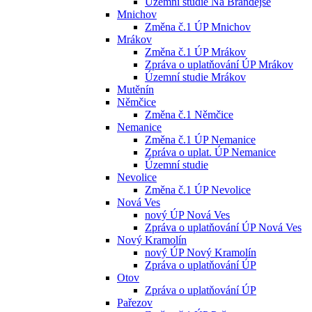
Územní studie Na Brandejse
Mnichov
Změna č.1 ÚP Mnichov
Mrákov
Změna č.1 ÚP Mrákov
Zpráva o uplatňování ÚP Mrákov
Územní studie Mrákov
Mutěnín
Němčice
Změna č.1 Němčice
Nemanice
Změna č.1 ÚP Nemanice
Zpráva o uplat. ÚP Nemanice
Územní studie
Nevolice
Změna č.1 ÚP Nevolice
Nová Ves
nový ÚP Nová Ves
Zpráva o uplatňování ÚP Nová Ves
Nový Kramolín
nový ÚP Nový Kramolín
Zpráva o uplatňování ÚP
Otov
Zpráva o uplatňování ÚP
Pařezov