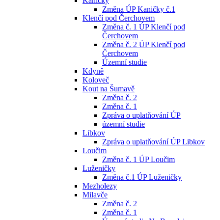
Kaničky
Změna ÚP Kaničky č.1
Klenčí pod Čerchovem
Změna č. 1 ÚP Klenčí pod
Čerchovem
Změna č. 2 ÚP Klenčí pod
Čerchovem
Územní studie
Kdyně
Koloveč
Kout na Šumavě
Změna č. 2
Změna č. 1
Zpráva o uplatňování ÚP
územní studie
Libkov
Zpráva o uplatňování ÚP Libkov
Loučim
Změna č. 1 ÚP Loučim
Luženičky
Změna č.1 ÚP Luženičky
Mezholezy
Milavče
Změna č. 2
Změna č. 1