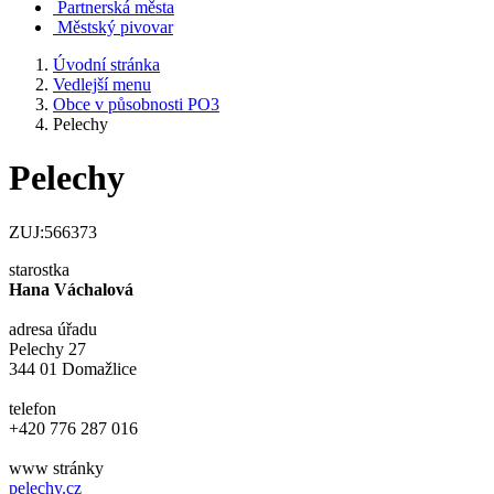
Partnerská města
Městský pivovar
Úvodní stránka
Vedlejší menu
Obce v působnosti PO3
Pelechy
Pelechy
ZUJ:566373
starostka
Hana Váchalová
adresa úřadu
Pelechy 27
344 01 Domažlice
telefon
+420 776 287 016
www stránky
pelechy.cz