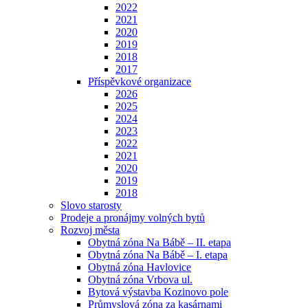
2022
2021
2020
2019
2018
2017
Příspěvkové organizace
2026
2025
2024
2023
2022
2021
2020
2019
2018
Slovo starosty
Prodeje a pronájmy volných bytů
Rozvoj města
Obytná zóna Na Bábě – II. etapa
Obytná zóna Na Bábě – I. etapa
Obytná zóna Havlovice
Obytná zóna Vrbova ul.
Bytová výstavba Kozinovo pole
Průmyslová zóna za kasárnami