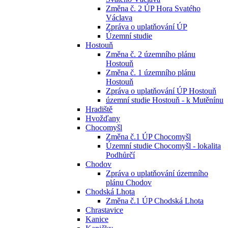
Změna č. 2 ÚP Hora Svatého
Václava
Zpráva o uplatňování ÚP
Územní studie
Hostouň
Změna č. 2 územního plánu
Hostouň
Změna č. 1 územního plánu
Hostouň
Zpráva o uplatňování ÚP Hostouň
územní studie Hostouň - k Mutěnínu
Hradiště
Hvožďany
Chocomyšl
Změna č.1 ÚP Chocomyšl
Územní studie Chocomyšl - lokalita
Podhůrčí
Chodov
Zpráva o uplatňování územního
plánu Chodov
Chodská Lhota
Změna č.1 ÚP Chodská Lhota
Chrastavice
Kanice