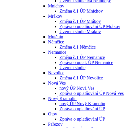
Územní studie Na Brandejse
Mnichov
Změna č.1 ÚP Mnichov
Mrákov
Změna č.1 ÚP Mrákov
Zpráva o uplatňování ÚP Mrákov
Územní studie Mrákov
Mutěnín
Němčice
Změna č.1 Němčice
Nemanice
Změna č.1 ÚP Nemanice
Zpráva o uplat. ÚP Nemanice
Územní studie
Nevolice
Změna č.1 ÚP Nevolice
Nová Ves
nový ÚP Nová Ves
Zpráva o uplatňování ÚP Nová Ves
Nový Kramolín
nový ÚP Nový Kramolín
Zpráva o uplatňování ÚP
Otov
Zpráva o uplatňování ÚP
Pařezov