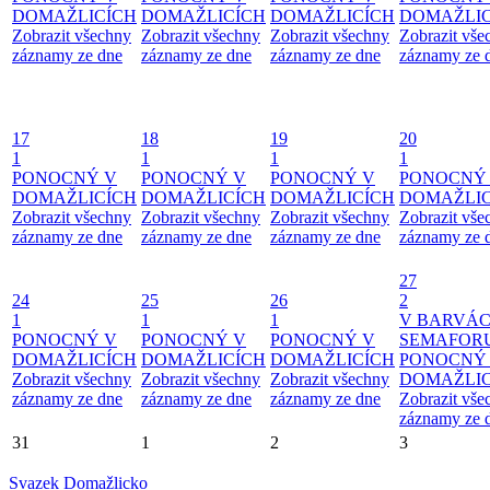
DOMAŽLICÍCH
DOMAŽLICÍCH
DOMAŽLICÍCH
DOMAŽLIC
Zobrazit všechny
Zobrazit všechny
Zobrazit všechny
Zobrazit vše
záznamy ze dne
záznamy ze dne
záznamy ze dne
záznamy ze 
17
18
19
20
1
1
1
1
PONOCNÝ V
PONOCNÝ V
PONOCNÝ V
PONOCNÝ
DOMAŽLICÍCH
DOMAŽLICÍCH
DOMAŽLICÍCH
DOMAŽLIC
Zobrazit všechny
Zobrazit všechny
Zobrazit všechny
Zobrazit vše
záznamy ze dne
záznamy ze dne
záznamy ze dne
záznamy ze 
27
24
25
26
2
1
1
1
V BARVÁ
PONOCNÝ V
PONOCNÝ V
PONOCNÝ V
SEMAFOR
DOMAŽLICÍCH
DOMAŽLICÍCH
DOMAŽLICÍCH
PONOCNÝ
Zobrazit všechny
Zobrazit všechny
Zobrazit všechny
DOMAŽLIC
záznamy ze dne
záznamy ze dne
záznamy ze dne
Zobrazit vše
záznamy ze 
31
1
2
3
Svazek Domažlicko