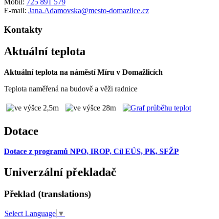
Mobil:
725 891 579
E-mail:
Jana.Adamovska@mesto-domazlice.cz
Kontakty
Aktuální teplota
Aktuální teplota na náměstí Míru v Domažlicích
Teplota naměřená na budově a věži radnice
Dotace
Dotace z programů NPO, IROP, Cíl EÚS, PK, SFŽP
Univerzální překladač
Překlad (translations)
Select Language
▼