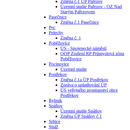
Změna č.1 ÚP Pařezov
Územní studie Pařezov - OZ Nad
Starým Pařezovem
Pasečnice
Změna č.1 Pasečnice
Pec
Pelechy
Změna č. 1
Poběžovice
ÚS - Spojenecké náměstí
OOP Zrušení RP Průmyslová zóna
Poběžovice
Pocinovice
Územní studie
Postřekov
Změna č.1a ÚP Postřekov
Zpráva o uplatňování ÚP
ÚS veřejného prostranství obce
Postřekov
Rybník
Spáňov
Územní studie Spáňov
Změna ÚP Spáňov č.1
Srbice
Stráž