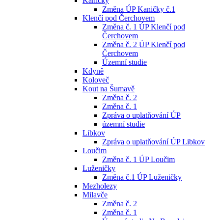
Kaničky
Změna ÚP Kaničky č.1
Klenčí pod Čerchovem
Změna č. 1 ÚP Klenčí pod
Čerchovem
Změna č. 2 ÚP Klenčí pod
Čerchovem
Územní studie
Kdyně
Koloveč
Kout na Šumavě
Změna č. 2
Změna č. 1
Zpráva o uplatňování ÚP
územní studie
Libkov
Zpráva o uplatňování ÚP Libkov
Loučim
Změna č. 1 ÚP Loučim
Luženičky
Změna č.1 ÚP Luženičky
Mezholezy
Milavče
Změna č. 2
Změna č. 1