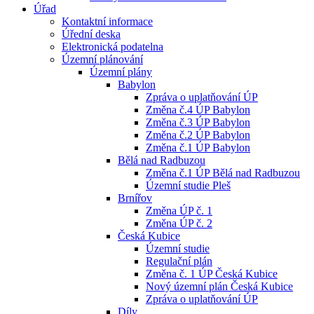
Úřad
Kontaktní informace
Úřední deska
Elektronická podatelna
Územní plánování
Územní plány
Babylon
Zpráva o uplatňování ÚP
Změna č.4 ÚP Babylon
Změna č.3 ÚP Babylon
Změna č.2 ÚP Babylon
Změna č.1 ÚP Babylon
Bělá nad Radbuzou
Změna č.1 ÚP Bělá nad Radbuzou
Územní studie Pleš
Brnířov
Změna ÚP č. 1
Změna ÚP č. 2
Česká Kubice
Územní studie
Regulační plán
Změna č. 1 ÚP Česká Kubice
Nový územní plán Česká Kubice
Zpráva o uplatňování ÚP
Díly