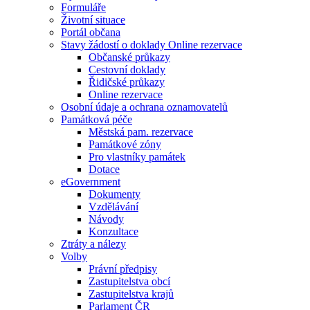
Formuláře
Životní situace
Portál občana
Stavy žádostí o doklady Online rezervace
Občanské průkazy
Cestovní doklady
Řidičské průkazy
Online rezervace
Osobní údaje a ochrana oznamovatelů
Památková péče
Městská pam. rezervace
Památkové zóny
Pro vlastníky památek
Dotace
eGovernment
Dokumenty
Vzdělávání
Návody
Konzultace
Ztráty a nálezy
Volby
Právní předpisy
Zastupitelstva obcí
Zastupitelstva krajů
Parlament ČR