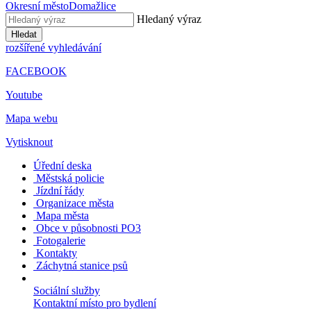
Okresní město
Domažlice
Hledaný výraz
Hledat
rozšířené vyhledávání
FACEBOOK
Youtube
Mapa webu
Vytisknout
Úřední deska
Městská policie
Jízdní řády
Organizace města
Mapa města
Obce v působnosti PO3
Fotogalerie
Kontakty
Záchytná stanice psů
Sociální služby
Kontaktní místo pro bydlení