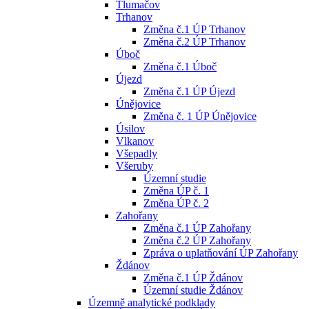
Tlumačov
Trhanov
Změna č.1 ÚP Trhanov
Změna č.2 ÚP Trhanov
Úboč
Změna č.1 Úboč
Újezd
Změna č.1 ÚP Újezd
Únějovice
Změna č. 1 ÚP Únějovice
Úsilov
Vlkanov
Všepadly
Všeruby
Územní studie
Změna ÚP č. 1
Změna ÚP č. 2
Zahořany
Změna č.1 ÚP Zahořany
Změna č.2 ÚP Zahořany
Zpráva o uplatňování ÚP Zahořany
Ždánov
Změna č.1 ÚP Ždánov
Územní studie Ždánov
Územně analytické podklady