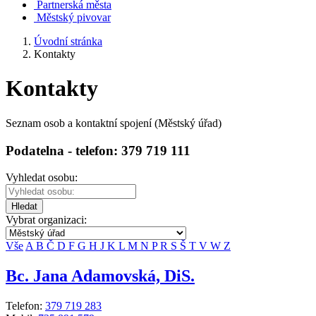
Partnerská města
Městský pivovar
Úvodní stránka
Kontakty
Kontakty
Seznam osob a kontaktní spojení (Městský úřad)
Podatelna - telefon: 379 719 111
Vyhledat osobu:
Hledat
Vybrat organizaci:
Vše
A
B
Č
D
F
G
H
J
K
L
M
N
P
R
S
Š
T
V
W
Z
Bc. Jana Adamovská, DiS.
Telefon:
379 719 283