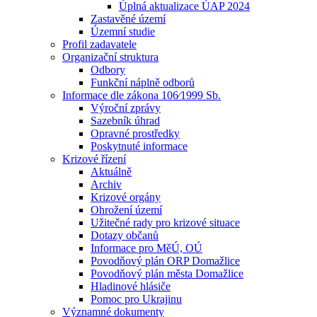
Úplná aktualizace ÚAP 2024
Zastavěné území
Územní studie
Profil zadavatele
Organizační struktura
Odbory
Funkční náplně odborů
Informace dle zákona 106⁄1999 Sb.
Výroční zprávy
Sazebník úhrad
Opravné prostředky
Poskytnuté informace
Krizové řízení
Aktuálně
Archiv
Krizové orgány
Ohrožení území
Užitečné rady pro krizové situace
Dotazy občanů
Informace pro MěÚ, OÚ
Povodňový plán ORP Domažlice
Povodňový plán města Domažlice
Hladinové hlásiče
Pomoc pro Ukrajinu
Významné dokumenty