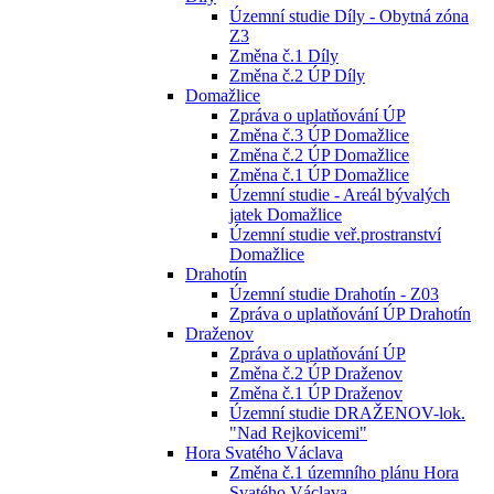
Územní studie Díly - Obytná zóna
Z3
Změna č.1 Díly
Změna č.2 ÚP Díly
Domažlice
Zpráva o uplatňování ÚP
Změna č.3 ÚP Domažlice
Změna č.2 ÚP Domažlice
Změna č.1 ÚP Domažlice
Územní studie - Areál bývalých
jatek Domažlice
Územní studie veř.prostranství
Domažlice
Drahotín
Územní studie Drahotín - Z03
Zpráva o uplatňování ÚP Drahotín
Draženov
Zpráva o uplatňování ÚP
Změna č.2 ÚP Draženov
Změna č.1 ÚP Draženov
Územní studie DRAŽENOV-lok.
"Nad Rejkovicemi"
Hora Svatého Václava
Změna č.1 územního plánu Hora
Svatého Václava