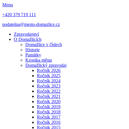
Menu
+420 379 719 111
podatelna@mesto-domazlice.cz
Zpravodajství
O Domažlicích
Domažlice v číslech
Historie
Památky
Kronika města
Domažlický zpravodaj
Ročník 2026
Ročník 2025
Ročník 2024
Ročník 2023
Ročník 2022
Ročník 2021
Ročník 2020
Ročník 2019
Ročník 2018
Ročník 2017
Ročník 2016
Ročnik 2015