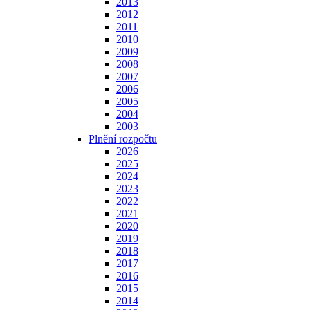
2013
2012
2011
2010
2009
2008
2007
2006
2005
2004
2003
Plnění rozpočtu
2026
2025
2024
2023
2022
2021
2020
2019
2018
2017
2016
2015
2014