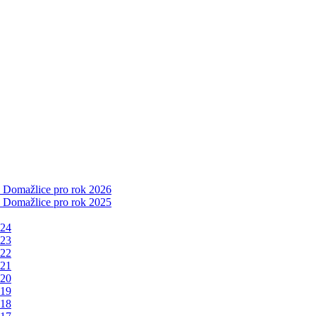
a Domažlice pro rok 2026
a Domažlice pro rok 2025
024
023
022
021
020
019
018