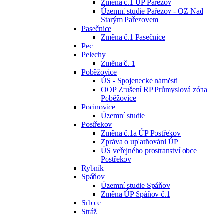
Změna č.1 ÚP Pařezov
Územní studie Pařezov - OZ Nad
Starým Pařezovem
Pasečnice
Změna č.1 Pasečnice
Pec
Pelechy
Změna č. 1
Poběžovice
ÚS - Spojenecké náměstí
OOP Zrušení RP Průmyslová zóna
Poběžovice
Pocinovice
Územní studie
Postřekov
Změna č.1a ÚP Postřekov
Zpráva o uplatňování ÚP
ÚS veřejného prostranství obce
Postřekov
Rybník
Spáňov
Územní studie Spáňov
Změna ÚP Spáňov č.1
Srbice
Stráž