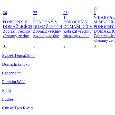
27
24
25
26
2
1
1
1
V BARVÁ
PONOCNÝ V
PONOCNÝ V
PONOCNÝ V
SEMAFOR
DOMAŽLICÍCH
DOMAŽLICÍCH
DOMAŽLICÍCH
PONOCNÝ
Zobrazit všechny
Zobrazit všechny
Zobrazit všechny
DOMAŽLIC
záznamy ze dne
záznamy ze dne
záznamy ze dne
Zobrazit vše
záznamy ze 
31
1
2
3
Svazek Domažlicko
Domažlické íčko
Czechpoint
Furth im Wald
Furth
Ludres
City of Two Rivers