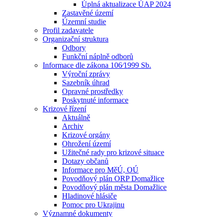
Úplná aktualizace ÚAP 2024
Zastavěné území
Územní studie
Profil zadavatele
Organizační struktura
Odbory
Funkční náplně odborů
Informace dle zákona 106⁄1999 Sb.
Výroční zprávy
Sazebník úhrad
Opravné prostředky
Poskytnuté informace
Krizové řízení
Aktuálně
Archiv
Krizové orgány
Ohrožení území
Užitečné rady pro krizové situace
Dotazy občanů
Informace pro MěÚ, OÚ
Povodňový plán ORP Domažlice
Povodňový plán města Domažlice
Hladinové hlásiče
Pomoc pro Ukrajinu
Významné dokumenty