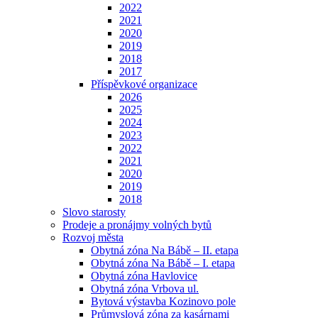
2022
2021
2020
2019
2018
2017
Příspěvkové organizace
2026
2025
2024
2023
2022
2021
2020
2019
2018
Slovo starosty
Prodeje a pronájmy volných bytů
Rozvoj města
Obytná zóna Na Bábě – II. etapa
Obytná zóna Na Bábě – I. etapa
Obytná zóna Havlovice
Obytná zóna Vrbova ul.
Bytová výstavba Kozinovo pole
Průmyslová zóna za kasárnami