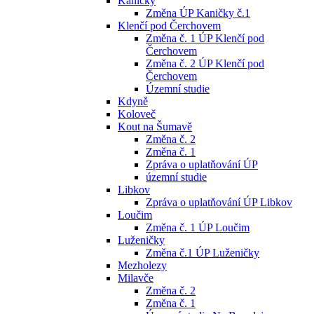
Kaničky
Změna ÚP Kaničky č.1
Klenčí pod Čerchovem
Změna č. 1 ÚP Klenčí pod
Čerchovem
Změna č. 2 ÚP Klenčí pod
Čerchovem
Územní studie
Kdyně
Koloveč
Kout na Šumavě
Změna č. 2
Změna č. 1
Zpráva o uplatňování ÚP
územní studie
Libkov
Zpráva o uplatňování ÚP Libkov
Loučim
Změna č. 1 ÚP Loučim
Luženičky
Změna č.1 ÚP Luženičky
Mezholezy
Milavče
Změna č. 2
Změna č. 1