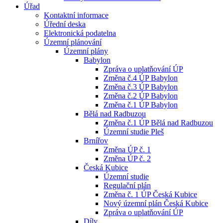
Úřad
Kontaktní informace
Úřední deska
Elektronická podatelna
Územní plánování
Územní plány
Babylon
Zpráva o uplatňování ÚP
Změna č.4 ÚP Babylon
Změna č.3 ÚP Babylon
Změna č.2 ÚP Babylon
Změna č.1 ÚP Babylon
Bělá nad Radbuzou
Změna č.1 ÚP Bělá nad Radbuzou
Územní studie Pleš
Brnířov
Změna ÚP č. 1
Změna ÚP č. 2
Česká Kubice
Územní studie
Regulační plán
Změna č. 1 ÚP Česká Kubice
Nový územní plán Česká Kubice
Zpráva o uplatňování ÚP
Díly