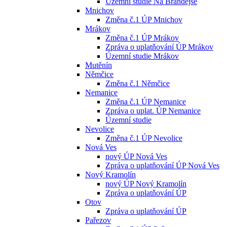
Územní studie Na Brandejse
Mnichov
Změna č.1 ÚP Mnichov
Mrákov
Změna č.1 ÚP Mrákov
Zpráva o uplatňování ÚP Mrákov
Územní studie Mrákov
Mutěnín
Němčice
Změna č.1 Němčice
Nemanice
Změna č.1 ÚP Nemanice
Zpráva o uplat. ÚP Nemanice
Územní studie
Nevolice
Změna č.1 ÚP Nevolice
Nová Ves
nový ÚP Nová Ves
Zpráva o uplatňování ÚP Nová Ves
Nový Kramolín
nový ÚP Nový Kramolín
Zpráva o uplatňování ÚP
Otov
Zpráva o uplatňování ÚP
Pařezov