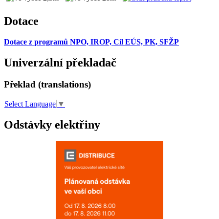
Dotace
Dotace z programů NPO, IROP, Cíl EÚS, PK, SFŽP
Univerzální překladač
Překlad (translations)
Select Language
▼
Odstávky elektřiny