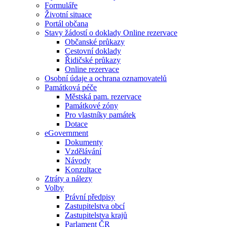
Formuláře
Životní situace
Portál občana
Stavy žádostí o doklady Online rezervace
Občanské průkazy
Cestovní doklady
Řidičské průkazy
Online rezervace
Osobní údaje a ochrana oznamovatelů
Památková péče
Městská pam. rezervace
Památkové zóny
Pro vlastníky památek
Dotace
eGovernment
Dokumenty
Vzdělávání
Návody
Konzultace
Ztráty a nálezy
Volby
Právní předpisy
Zastupitelstva obcí
Zastupitelstva krajů
Parlament ČR