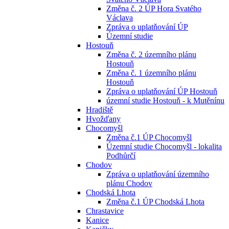
Změna č. 2 ÚP Hora Svatého
Václava
Zpráva o uplatňování ÚP
Územní studie
Hostouň
Změna č. 2 územního plánu
Hostouň
Změna č. 1 územního plánu
Hostouň
Zpráva o uplatňování ÚP Hostouň
územní studie Hostouň - k Mutěnínu
Hradiště
Hvožďany
Chocomyšl
Změna č.1 ÚP Chocomyšl
Územní studie Chocomyšl - lokalita
Podhůrčí
Chodov
Zpráva o uplatňování územního
plánu Chodov
Chodská Lhota
Změna č.1 ÚP Chodská Lhota
Chrastavice
Kanice