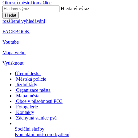
Okresní město
Domažlice
Hledaný výraz
Hledat
rozšířené vyhledávání
FACEBOOK
Youtube
Mapa webu
Vytisknout
Úřední deska
Městská policie
Jízdní řády
Organizace města
Mapa města
Obce v působnosti PO3
Fotogalerie
Kontakty
Záchytná stanice psů
Sociální služby
Kontaktní místo pro bydlení