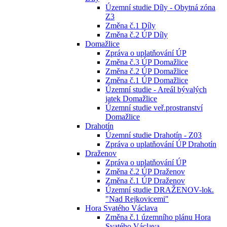
Územní studie Díly - Obytná zóna
Z3
Změna č.1 Díly
Změna č.2 ÚP Díly
Domažlice
Zpráva o uplatňování ÚP
Změna č.3 ÚP Domažlice
Změna č.2 ÚP Domažlice
Změna č.1 ÚP Domažlice
Územní studie - Areál bývalých
jatek Domažlice
Územní studie veř.prostranství
Domažlice
Drahotín
Územní studie Drahotín - Z03
Zpráva o uplatňování ÚP Drahotín
Draženov
Zpráva o uplatňování ÚP
Změna č.2 ÚP Draženov
Změna č.1 ÚP Draženov
Územní studie DRAŽENOV-lok.
"Nad Rejkovicemi"
Hora Svatého Václava
Změna č.1 územního plánu Hora
Svatého Václava