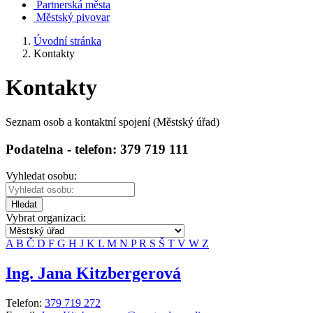
Partnerská města
Městský pivovar
Úvodní stránka
Kontakty
Kontakty
Seznam osob a kontaktní spojení (Městský úřad)
Podatelna - telefon: 379 719 111
Vyhledat osobu:
Hledat
Vybrat organizaci:
A
B
Č
D
F
G
H
J
K
L
M
N
P
R
S
Š
T
V
W
Z
Ing. Jana Kitzbergerová
Telefon:
379 719 272