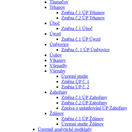
Tlumačov
Trhanov
Změna č.1 ÚP Trhanov
Změna č.2 ÚP Trhanov
Úboč
Změna č.1 Úboč
Újezd
Změna č.1 ÚP Újezd
Únějovice
Změna č. 1 ÚP Únějovice
Úsilov
Vlkanov
Všepadly
Všeruby
Územní studie
Změna ÚP č. 1
Změna ÚP č. 2
Zahořany
Změna č.1 ÚP Zahořany
Změna č.2 ÚP Zahořany
Zpráva o uplatňování ÚP Zahořany
Ždánov
Změna č.1 ÚP Ždánov
Územní studie Ždánov
Územně analytické podklady