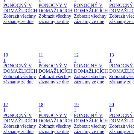
PONOCNÝ V
PONOCNÝ V
PONOCNÝ V
PONOCNÝ
DOMAŽLICÍCH
DOMAŽLICÍCH
DOMAŽLICÍCH
DOMAŽLIC
Zobrazit všechny
Zobrazit všechny
Zobrazit všechny
Zobrazit vše
záznamy ze dne
záznamy ze dne
záznamy ze dne
záznamy ze 
10
11
12
13
1
1
1
1
PONOCNÝ V
PONOCNÝ V
PONOCNÝ V
PONOCNÝ
DOMAŽLICÍCH
DOMAŽLICÍCH
DOMAŽLICÍCH
DOMAŽLIC
Zobrazit všechny
Zobrazit všechny
Zobrazit všechny
Zobrazit vše
záznamy ze dne
záznamy ze dne
záznamy ze dne
záznamy ze 
17
18
19
20
1
1
1
1
PONOCNÝ V
PONOCNÝ V
PONOCNÝ V
PONOCNÝ
DOMAŽLICÍCH
DOMAŽLICÍCH
DOMAŽLICÍCH
DOMAŽLIC
Zobrazit všechny
Zobrazit všechny
Zobrazit všechny
Zobrazit vše
záznamy ze dne
záznamy ze dne
záznamy ze dne
záznamy ze 