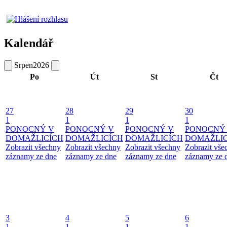
Kalendář
Srpen
2026
Po
Út
St
Čt
27
28
29
30
1
1
1
1
PONOCNÝ V
PONOCNÝ V
PONOCNÝ V
PONOCNÝ
DOMAŽLICÍCH
DOMAŽLICÍCH
DOMAŽLICÍCH
DOMAŽLIC
Zobrazit všechny
Zobrazit všechny
Zobrazit všechny
Zobrazit vše
záznamy ze dne
záznamy ze dne
záznamy ze dne
záznamy ze 
3
4
5
6
1
1
1
1