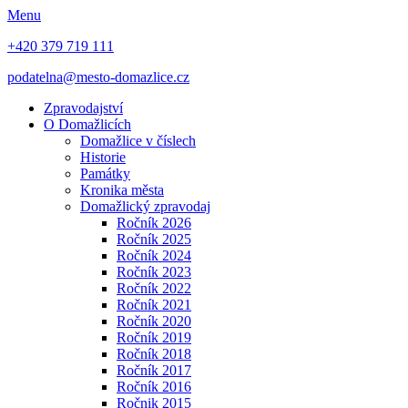
Menu
+420 379 719 111
podatelna@mesto-domazlice.cz
Zpravodajství
O Domažlicích
Domažlice v číslech
Historie
Památky
Kronika města
Domažlický zpravodaj
Ročník 2026
Ročník 2025
Ročník 2024
Ročník 2023
Ročník 2022
Ročník 2021
Ročník 2020
Ročník 2019
Ročník 2018
Ročník 2017
Ročník 2016
Ročnik 2015