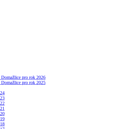
a Domažlice pro rok 2026
a Domažlice pro rok 2025
024
023
022
021
020
019
018