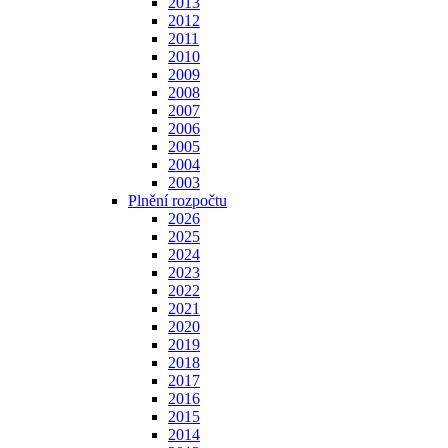
2013
2012
2011
2010
2009
2008
2007
2006
2005
2004
2003
Plnění rozpočtu
2026
2025
2024
2023
2022
2021
2020
2019
2018
2017
2016
2015
2014