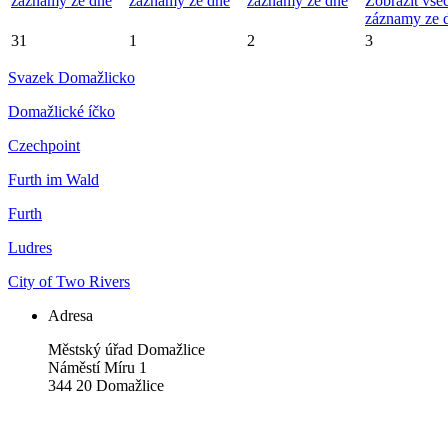
záznamy ze dne
záznamy ze dne
záznamy ze dne
Zobrazit vše
záznamy ze 
31
1
2
3
Svazek Domažlicko
Domažlické íčko
Czechpoint
Furth im Wald
Furth
Ludres
City of Two Rivers
Adresa
Městský úřad Domažlice
Náměstí Míru 1
344 20 Domažlice