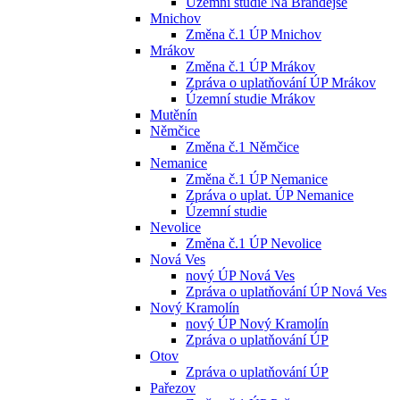
Územní studie Na Brandejse
Mnichov
Změna č.1 ÚP Mnichov
Mrákov
Změna č.1 ÚP Mrákov
Zpráva o uplatňování ÚP Mrákov
Územní studie Mrákov
Mutěnín
Němčice
Změna č.1 Němčice
Nemanice
Změna č.1 ÚP Nemanice
Zpráva o uplat. ÚP Nemanice
Územní studie
Nevolice
Změna č.1 ÚP Nevolice
Nová Ves
nový ÚP Nová Ves
Zpráva o uplatňování ÚP Nová Ves
Nový Kramolín
nový ÚP Nový Kramolín
Zpráva o uplatňování ÚP
Otov
Zpráva o uplatňování ÚP
Pařezov