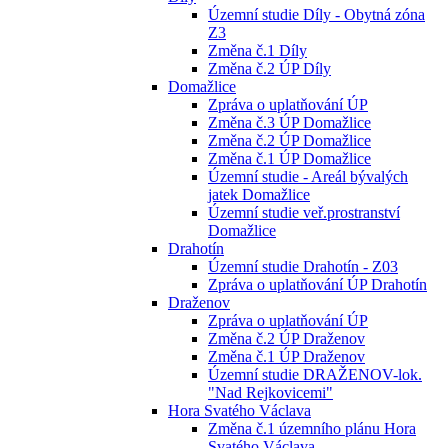
Územní studie Díly - Obytná zóna
Z3
Změna č.1 Díly
Změna č.2 ÚP Díly
Domažlice
Zpráva o uplatňování ÚP
Změna č.3 ÚP Domažlice
Změna č.2 ÚP Domažlice
Změna č.1 ÚP Domažlice
Územní studie - Areál bývalých
jatek Domažlice
Územní studie veř.prostranství
Domažlice
Drahotín
Územní studie Drahotín - Z03
Zpráva o uplatňování ÚP Drahotín
Draženov
Zpráva o uplatňování ÚP
Změna č.2 ÚP Draženov
Změna č.1 ÚP Draženov
Územní studie DRAŽENOV-lok.
"Nad Rejkovicemi"
Hora Svatého Václava
Změna č.1 územního plánu Hora
Svatého Václava