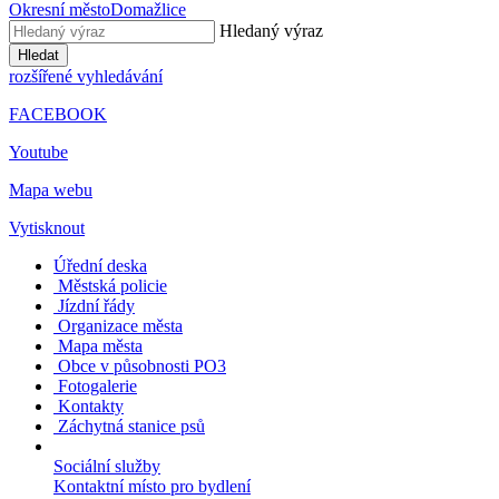
Okresní město
Domažlice
Hledaný výraz
Hledat
rozšířené vyhledávání
FACEBOOK
Youtube
Mapa webu
Vytisknout
Úřední deska
Městská policie
Jízdní řády
Organizace města
Mapa města
Obce v působnosti PO3
Fotogalerie
Kontakty
Záchytná stanice psů
Sociální služby
Kontaktní místo pro bydlení