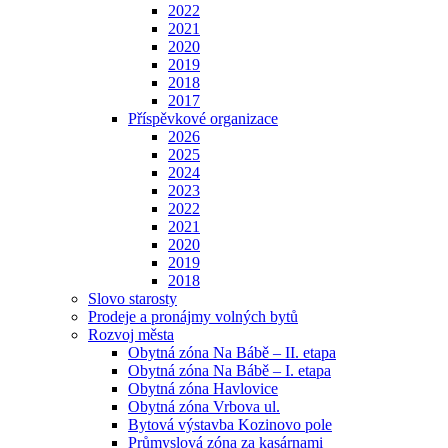
2022
2021
2020
2019
2018
2017
Příspěvkové organizace
2026
2025
2024
2023
2022
2021
2020
2019
2018
Slovo starosty
Prodeje a pronájmy volných bytů
Rozvoj města
Obytná zóna Na Bábě – II. etapa
Obytná zóna Na Bábě – I. etapa
Obytná zóna Havlovice
Obytná zóna Vrbova ul.
Bytová výstavba Kozinovo pole
Průmyslová zóna za kasárnami