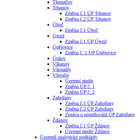
Tlumačov
Trhanov
Změna č.1 ÚP Trhanov
Změna č.2 ÚP Trhanov
Úboč
Změna č.1 Úboč
Újezd
Změna č.1 ÚP Újezd
Únějovice
Změna č. 1 ÚP Únějovice
Úsilov
Vlkanov
Všepadly
Všeruby
Územní studie
Změna ÚP č. 1
Změna ÚP č. 2
Zahořany
Změna č.1 ÚP Zahořany
Změna č.2 ÚP Zahořany
Zpráva o uplatňování ÚP Zahořany
Ždánov
Změna č.1 ÚP Ždánov
Územní studie Ždánov
Územně analytické podklady