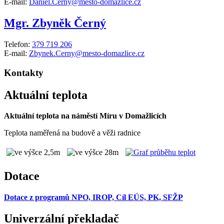
E-mail:
Daniel.Cerny@mesto-domazlice.cz
Mgr. Zbyněk Černý
Telefon:
379 719 206
E-mail:
Zbynek.Cerny@mesto-domazlice.cz
Kontakty
Aktuální teplota
Aktuální teplota na náměstí Míru v Domažlicích
Teplota naměřená na budově a věži radnice
Dotace
Dotace z programů NPO, IROP, Cíl EÚS, PK, SFŽP
Univerzální překladač