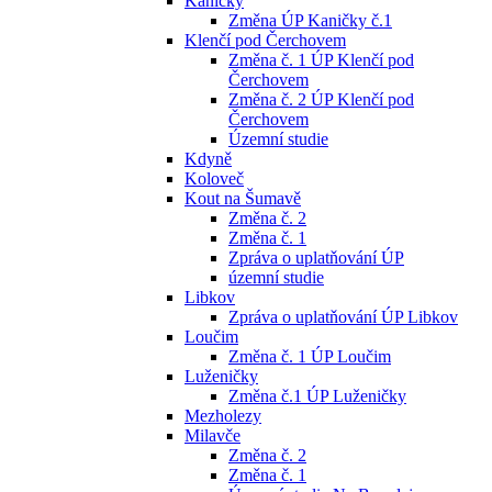
Kaničky
Změna ÚP Kaničky č.1
Klenčí pod Čerchovem
Změna č. 1 ÚP Klenčí pod
Čerchovem
Změna č. 2 ÚP Klenčí pod
Čerchovem
Územní studie
Kdyně
Koloveč
Kout na Šumavě
Změna č. 2
Změna č. 1
Zpráva o uplatňování ÚP
územní studie
Libkov
Zpráva o uplatňování ÚP Libkov
Loučim
Změna č. 1 ÚP Loučim
Luženičky
Změna č.1 ÚP Luženičky
Mezholezy
Milavče
Změna č. 2
Změna č. 1