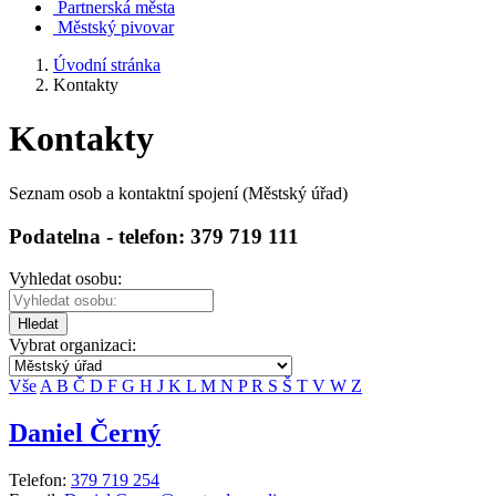
Partnerská města
Městský pivovar
Úvodní stránka
Kontakty
Kontakty
Seznam osob a kontaktní spojení (Městský úřad)
Podatelna - telefon: 379 719 111
Vyhledat osobu:
Hledat
Vybrat organizaci:
Vše
A
B
Č
D
F
G
H
J
K
L
M
N
P
R
S
Š
T
V
W
Z
Daniel Černý
Telefon:
379 719 254