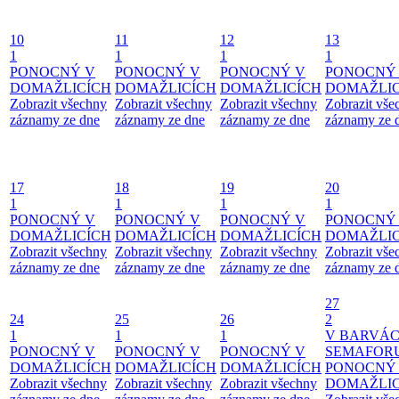
10
11
12
13
1
1
1
1
PONOCNÝ V
PONOCNÝ V
PONOCNÝ V
PONOCNÝ
DOMAŽLICÍCH
DOMAŽLICÍCH
DOMAŽLICÍCH
DOMAŽLIC
Zobrazit všechny
Zobrazit všechny
Zobrazit všechny
Zobrazit vše
záznamy ze dne
záznamy ze dne
záznamy ze dne
záznamy ze 
17
18
19
20
1
1
1
1
PONOCNÝ V
PONOCNÝ V
PONOCNÝ V
PONOCNÝ
DOMAŽLICÍCH
DOMAŽLICÍCH
DOMAŽLICÍCH
DOMAŽLIC
Zobrazit všechny
Zobrazit všechny
Zobrazit všechny
Zobrazit vše
záznamy ze dne
záznamy ze dne
záznamy ze dne
záznamy ze 
27
24
25
26
2
1
1
1
V BARVÁ
PONOCNÝ V
PONOCNÝ V
PONOCNÝ V
SEMAFOR
DOMAŽLICÍCH
DOMAŽLICÍCH
DOMAŽLICÍCH
PONOCNÝ
Zobrazit všechny
Zobrazit všechny
Zobrazit všechny
DOMAŽLIC