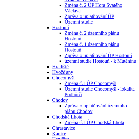
Změna č. 2 ÚP Hora Svatého
Václava
Zpráva o uplatňování ÚP
Územní studie
Hostouň
Změna č. 2 územního plánu
Hostouň
Změna č. 1 územního plánu
Hostouň
Zpráva o uplatňování ÚP Hostouň
územní studie Hostouň - k Mutěnínu
Hradiště
Hvožďany
Chocomyšl
Změna č.1 ÚP Chocomyšl
Územní studie Chocomyšl - lokalita
Podhůrčí
Chodov
Zpráva o uplatňování územního
plánu Chodov
Chodská Lhota
Změna č.1 ÚP Chodská Lhota
Chrastavice
Kanice