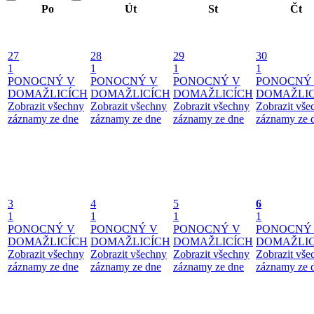
Po
Út
St
Čt
27
28
29
30
1
1
1
1
PONOCNÝ V
PONOCNÝ V
PONOCNÝ V
PONOCNÝ
DOMAŽLICÍCH
DOMAŽLICÍCH
DOMAŽLICÍCH
DOMAŽLIC
Zobrazit všechny
Zobrazit všechny
Zobrazit všechny
Zobrazit vše
záznamy ze dne
záznamy ze dne
záznamy ze dne
záznamy ze 
3
4
5
6
1
1
1
1
PONOCNÝ V
PONOCNÝ V
PONOCNÝ V
PONOCNÝ
DOMAŽLICÍCH
DOMAŽLICÍCH
DOMAŽLICÍCH
DOMAŽLIC
Zobrazit všechny
Zobrazit všechny
Zobrazit všechny
Zobrazit vše
záznamy ze dne
záznamy ze dne
záznamy ze dne
záznamy ze 