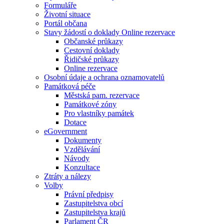
Formuláře
Životní situace
Portál občana
Stavy žádostí o doklady Online rezervace
Občanské průkazy
Cestovní doklady
Řidičské průkazy
Online rezervace
Osobní údaje a ochrana oznamovatelů
Památková péče
Městská pam. rezervace
Památkové zóny
Pro vlastníky památek
Dotace
eGovernment
Dokumenty
Vzdělávání
Návody
Konzultace
Ztráty a nálezy
Volby
Právní předpisy
Zastupitelstva obcí
Zastupitelstva krajů
Parlament ČR