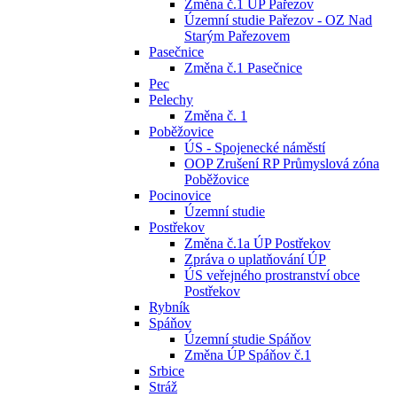
Změna č.1 ÚP Pařezov
Územní studie Pařezov - OZ Nad
Starým Pařezovem
Pasečnice
Změna č.1 Pasečnice
Pec
Pelechy
Změna č. 1
Poběžovice
ÚS - Spojenecké náměstí
OOP Zrušení RP Průmyslová zóna
Poběžovice
Pocinovice
Územní studie
Postřekov
Změna č.1a ÚP Postřekov
Zpráva o uplatňování ÚP
ÚS veřejného prostranství obce
Postřekov
Rybník
Spáňov
Územní studie Spáňov
Změna ÚP Spáňov č.1
Srbice
Stráž