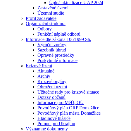
Úplná aktualizace ÚAP 2024
Zastavěné území
Územní studie
Profil zadavatele
Organizační struktura
Odbory
Funkční náplně odborů
Informace dle zákona 106⁄1999 Sb.
Výroční zprávy
Sazebník úhrad
Opravné prostředky
Poskytnuté informace
Krizové řízení
Aktuálně
Archiv
Krizové orgány
Ohrožení území
Užitečné rady pro krizové situace
Dotazy občanů
Informace pro MěÚ, OÚ
Povodňový plán ORP Domažlice
Povodňový plán města Domažlice
Hladinové hlásiče
Pomoc pro Ukrajinu
Významné dokumenty