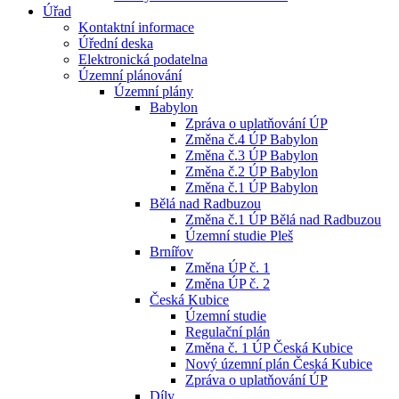
Úřad
Kontaktní informace
Úřední deska
Elektronická podatelna
Územní plánování
Územní plány
Babylon
Zpráva o uplatňování ÚP
Změna č.4 ÚP Babylon
Změna č.3 ÚP Babylon
Změna č.2 ÚP Babylon
Změna č.1 ÚP Babylon
Bělá nad Radbuzou
Změna č.1 ÚP Bělá nad Radbuzou
Územní studie Pleš
Brnířov
Změna ÚP č. 1
Změna ÚP č. 2
Česká Kubice
Územní studie
Regulační plán
Změna č. 1 ÚP Česká Kubice
Nový územní plán Česká Kubice
Zpráva o uplatňování ÚP
Díly