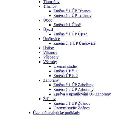
Tlumačov
Trhanov
Změna č.1 ÚP Trhanov
Změna č.2 ÚP Trhanov
Úboč
Změna č.1 Úboč
Újezd
Změna č.1 ÚP Újezd
Únějovice
Změna č. 1 ÚP Únějovice
Úsilov
Vlkanov
Všepadly
Všeruby
Územní studie
Změna ÚP č. 1
Změna ÚP č. 2
Zahořany
Změna č.1 ÚP Zahořany
Změna č.2 ÚP Zahořany
Zpráva o uplatňování ÚP Zahořany
Ždánov
Změna č.1 ÚP Ždánov
Územní studie Ždánov
Územně analytické podklady