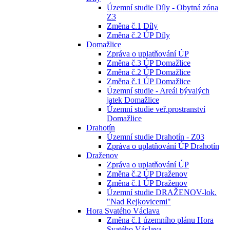
Územní studie Díly - Obytná zóna
Z3
Změna č.1 Díly
Změna č.2 ÚP Díly
Domažlice
Zpráva o uplatňování ÚP
Změna č.3 ÚP Domažlice
Změna č.2 ÚP Domažlice
Změna č.1 ÚP Domažlice
Územní studie - Areál bývalých
jatek Domažlice
Územní studie veř.prostranství
Domažlice
Drahotín
Územní studie Drahotín - Z03
Zpráva o uplatňování ÚP Drahotín
Draženov
Zpráva o uplatňování ÚP
Změna č.2 ÚP Draženov
Změna č.1 ÚP Draženov
Územní studie DRAŽENOV-lok.
"Nad Rejkovicemi"
Hora Svatého Václava
Změna č.1 územního plánu Hora
Svatého Václava