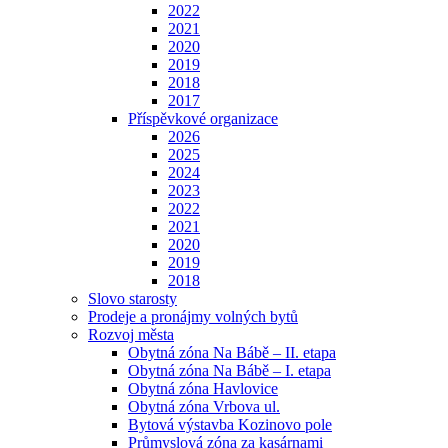
2022
2021
2020
2019
2018
2017
Příspěvkové organizace
2026
2025
2024
2023
2022
2021
2020
2019
2018
Slovo starosty
Prodeje a pronájmy volných bytů
Rozvoj města
Obytná zóna Na Bábě – II. etapa
Obytná zóna Na Bábě – I. etapa
Obytná zóna Havlovice
Obytná zóna Vrbova ul.
Bytová výstavba Kozinovo pole
Průmyslová zóna za kasárnami