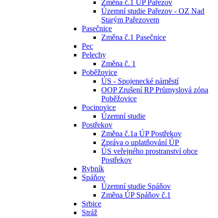
Změna č.1 ÚP Pařezov
Územní studie Pařezov - OZ Nad
Starým Pařezovem
Pasečnice
Změna č.1 Pasečnice
Pec
Pelechy
Změna č. 1
Poběžovice
ÚS - Spojenecké náměstí
OOP Zrušení RP Průmyslová zóna
Poběžovice
Pocinovice
Územní studie
Postřekov
Změna č.1a ÚP Postřekov
Zpráva o uplatňování ÚP
ÚS veřejného prostranství obce
Postřekov
Rybník
Spáňov
Územní studie Spáňov
Změna ÚP Spáňov č.1
Srbice
Stráž