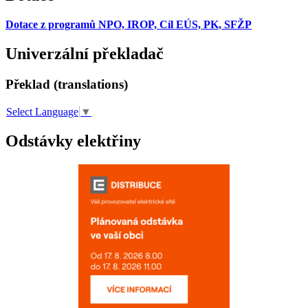
Dotace z programů NPO, IROP, Cíl EÚS, PK, SFŽP
Univerzální překladač
Překlad (translations)
Select Language
▼
Odstávky elektřiny