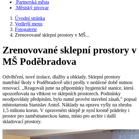
Partnerská města
Městský pivovar
Úvodní stránka
Vedlejší menu
Fotogalerie
Zrenovované sklepní prostory v MŠ...
Zrenovované sklepní prostory v
MŠ Poděbradova
Odvlhčení, nové izolace, dlažby a obklady. Sklepní prostory
mateřské školy v Poděbradově ulici prošly v nedávné době nutnou
renovací. ,,Reagovali jsme na připomínky hygienické stanice, která
upozorňovala na vlhkost ve sklepních prostorech. Podmínky
neodpovídaly předpisům, bylo nutné provést stavební zásah," popsal
místostarosta Stanislav Antoš. Náklady na opravu vyšly na zhruba
1,5 milionu korun. V opraveném sklepě je nyní kromě prádelny i
prostor pro zaměstnaneckou šatnu, místo pro archiv i další
skladovací prostory.