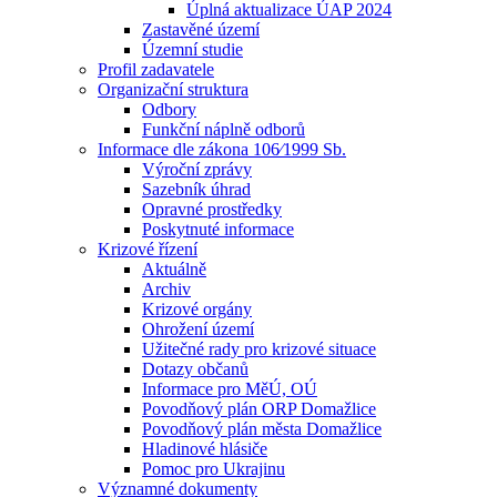
Úplná aktualizace ÚAP 2024
Zastavěné území
Územní studie
Profil zadavatele
Organizační struktura
Odbory
Funkční náplně odborů
Informace dle zákona 106⁄1999 Sb.
Výroční zprávy
Sazebník úhrad
Opravné prostředky
Poskytnuté informace
Krizové řízení
Aktuálně
Archiv
Krizové orgány
Ohrožení území
Užitečné rady pro krizové situace
Dotazy občanů
Informace pro MěÚ, OÚ
Povodňový plán ORP Domažlice
Povodňový plán města Domažlice
Hladinové hlásiče
Pomoc pro Ukrajinu
Významné dokumenty