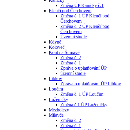
Kaničky
Změna ÚP Kaničky č.1
Klenčí pod Čerchovem
Změna č. 1 ÚP Klenčí pod
Čerchovem
Změna č. 2 ÚP Klenčí pod
Čerchovem
Územní studie
Kdyně
Koloveč
Kout na Šumavě
Změna č. 2
Změna č. 1
Zpráva o uplatňování ÚP
územní studie
Libkov
Zpráva o uplatňování ÚP Libkov
Loučim
Změna č. 1 ÚP Loučim
Luženičky
Změna č.1 ÚP Luženičky
Mezholezy
Milavče
Změna č. 2
Změna č. 1