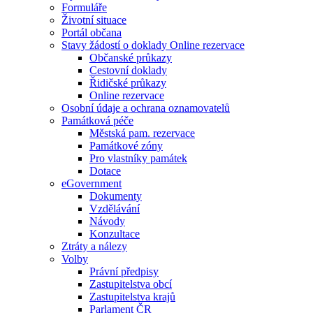
Formuláře
Životní situace
Portál občana
Stavy žádostí o doklady Online rezervace
Občanské průkazy
Cestovní doklady
Řidičské průkazy
Online rezervace
Osobní údaje a ochrana oznamovatelů
Památková péče
Městská pam. rezervace
Památkové zóny
Pro vlastníky památek
Dotace
eGovernment
Dokumenty
Vzdělávání
Návody
Konzultace
Ztráty a nálezy
Volby
Právní předpisy
Zastupitelstva obcí
Zastupitelstva krajů
Parlament ČR