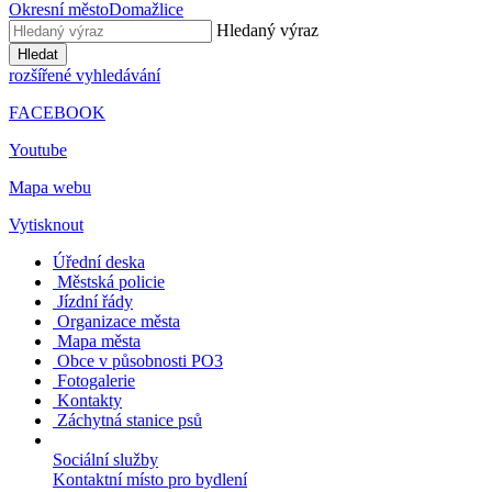
Okresní město
Domažlice
Hledaný výraz
Hledat
rozšířené vyhledávání
FACEBOOK
Youtube
Mapa webu
Vytisknout
Úřední deska
Městská policie
Jízdní řády
Organizace města
Mapa města
Obce v působnosti PO3
Fotogalerie
Kontakty
Záchytná stanice psů
Sociální služby
Kontaktní místo pro bydlení