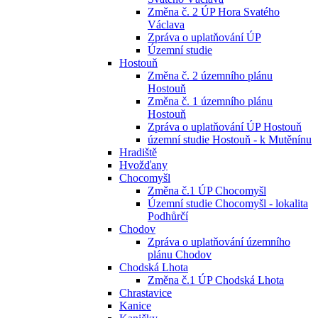
Změna č. 2 ÚP Hora Svatého
Václava
Zpráva o uplatňování ÚP
Územní studie
Hostouň
Změna č. 2 územního plánu
Hostouň
Změna č. 1 územního plánu
Hostouň
Zpráva o uplatňování ÚP Hostouň
územní studie Hostouň - k Mutěnínu
Hradiště
Hvožďany
Chocomyšl
Změna č.1 ÚP Chocomyšl
Územní studie Chocomyšl - lokalita
Podhůrčí
Chodov
Zpráva o uplatňování územního
plánu Chodov
Chodská Lhota
Změna č.1 ÚP Chodská Lhota
Chrastavice
Kanice