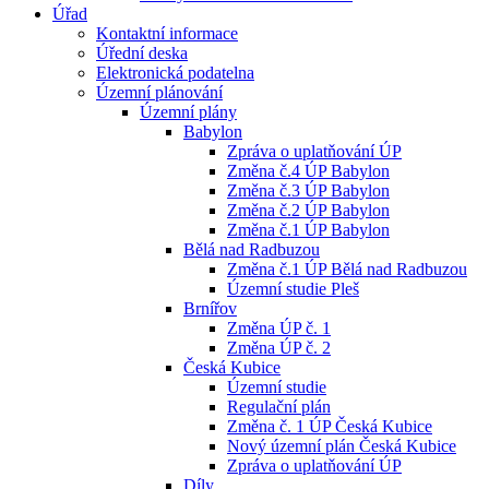
Úřad
Kontaktní informace
Úřední deska
Elektronická podatelna
Územní plánování
Územní plány
Babylon
Zpráva o uplatňování ÚP
Změna č.4 ÚP Babylon
Změna č.3 ÚP Babylon
Změna č.2 ÚP Babylon
Změna č.1 ÚP Babylon
Bělá nad Radbuzou
Změna č.1 ÚP Bělá nad Radbuzou
Územní studie Pleš
Brnířov
Změna ÚP č. 1
Změna ÚP č. 2
Česká Kubice
Územní studie
Regulační plán
Změna č. 1 ÚP Česká Kubice
Nový územní plán Česká Kubice
Zpráva o uplatňování ÚP
Díly