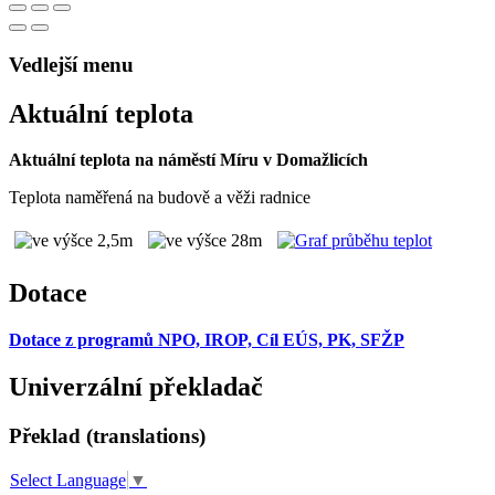
Vedlejší menu
Aktuální teplota
Aktuální teplota na náměstí Míru v Domažlicích
Teplota naměřená na budově a věži radnice
Dotace
Dotace z programů NPO, IROP, Cíl EÚS, PK, SFŽP
Univerzální překladač
Překlad (translations)
Select Language
▼