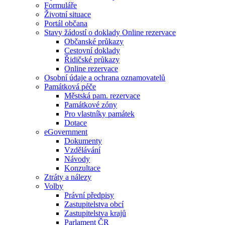
Formuláře
Životní situace
Portál občana
Stavy žádostí o doklady Online rezervace
Občanské průkazy
Cestovní doklady
Řidičské průkazy
Online rezervace
Osobní údaje a ochrana oznamovatelů
Památková péče
Městská pam. rezervace
Památkové zóny
Pro vlastníky památek
Dotace
eGovernment
Dokumenty
Vzdělávání
Návody
Konzultace
Ztráty a nálezy
Volby
Právní předpisy
Zastupitelstva obcí
Zastupitelstva krajů
Parlament ČR