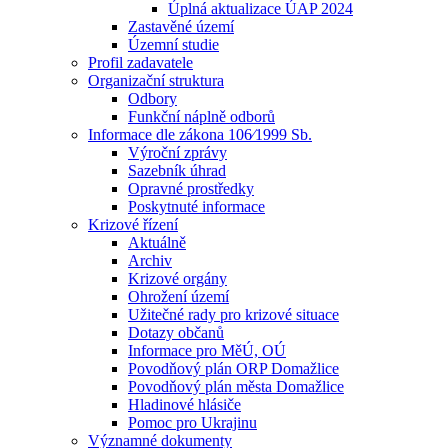
Úplná aktualizace ÚAP 2024
Zastavěné území
Územní studie
Profil zadavatele
Organizační struktura
Odbory
Funkční náplně odborů
Informace dle zákona 106⁄1999 Sb.
Výroční zprávy
Sazebník úhrad
Opravné prostředky
Poskytnuté informace
Krizové řízení
Aktuálně
Archiv
Krizové orgány
Ohrožení území
Užitečné rady pro krizové situace
Dotazy občanů
Informace pro MěÚ, OÚ
Povodňový plán ORP Domažlice
Povodňový plán města Domažlice
Hladinové hlásiče
Pomoc pro Ukrajinu
Významné dokumenty