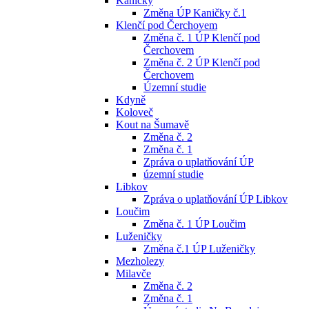
Kaničky
Změna ÚP Kaničky č.1
Klenčí pod Čerchovem
Změna č. 1 ÚP Klenčí pod
Čerchovem
Změna č. 2 ÚP Klenčí pod
Čerchovem
Územní studie
Kdyně
Koloveč
Kout na Šumavě
Změna č. 2
Změna č. 1
Zpráva o uplatňování ÚP
územní studie
Libkov
Zpráva o uplatňování ÚP Libkov
Loučim
Změna č. 1 ÚP Loučim
Luženičky
Změna č.1 ÚP Luženičky
Mezholezy
Milavče
Změna č. 2
Změna č. 1