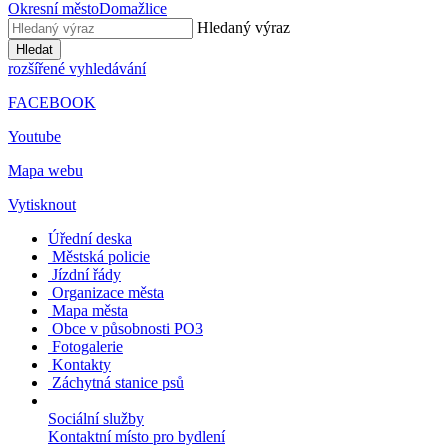
Okresní město
Domažlice
Hledaný výraz
Hledat
rozšířené vyhledávání
FACEBOOK
Youtube
Mapa webu
Vytisknout
Úřední deska
Městská policie
Jízdní řády
Organizace města
Mapa města
Obce v působnosti PO3
Fotogalerie
Kontakty
Záchytná stanice psů
Sociální služby
Kontaktní místo pro bydlení