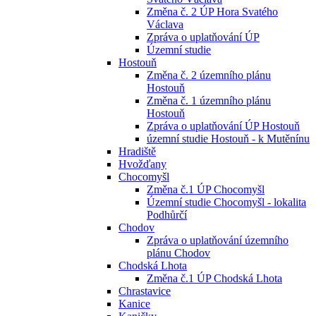
Změna č. 2 ÚP Hora Svatého
Václava
Zpráva o uplatňování ÚP
Územní studie
Hostouň
Změna č. 2 územního plánu
Hostouň
Změna č. 1 územního plánu
Hostouň
Zpráva o uplatňování ÚP Hostouň
územní studie Hostouň - k Mutěnínu
Hradiště
Hvožďany
Chocomyšl
Změna č.1 ÚP Chocomyšl
Územní studie Chocomyšl - lokalita
Podhůrčí
Chodov
Zpráva o uplatňování územního
plánu Chodov
Chodská Lhota
Změna č.1 ÚP Chodská Lhota
Chrastavice
Kanice