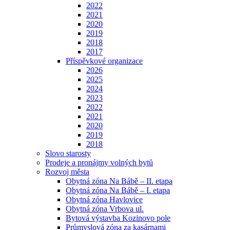
2022
2021
2020
2019
2018
2017
Příspěvkové organizace
2026
2025
2024
2023
2022
2021
2020
2019
2018
Slovo starosty
Prodeje a pronájmy volných bytů
Rozvoj města
Obytná zóna Na Bábě – II. etapa
Obytná zóna Na Bábě – I. etapa
Obytná zóna Havlovice
Obytná zóna Vrbova ul.
Bytová výstavba Kozinovo pole
Průmyslová zóna za kasárnami