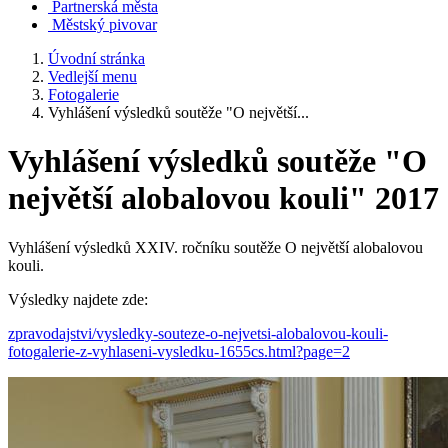
Partnerská města
Městský pivovar
Úvodní stránka
Vedlejší menu
Fotogalerie
Vyhlášení výsledků soutěže "O největší...
Vyhlášení výsledků soutěže "O
největší alobalovou kouli" 2017
Vyhlášení výsledků XXIV. ročníku soutěže O největší alobalovou
kouli.
Výsledky najdete zde:
zpravodajstvi/vysledky-souteze-o-nejvetsi-alobalovou-kouli-
fotogalerie-z-vyhlaseni-vysledku-1655cs.html?page=2