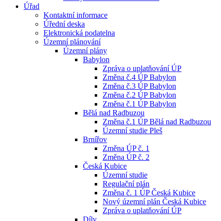
Úřad
Kontaktní informace
Úřední deska
Elektronická podatelna
Územní plánování
Územní plány
Babylon
Zpráva o uplatňování ÚP
Změna č.4 ÚP Babylon
Změna č.3 ÚP Babylon
Změna č.2 ÚP Babylon
Změna č.1 ÚP Babylon
Bělá nad Radbuzou
Změna č.1 ÚP Bělá nad Radbuzou
Územní studie Pleš
Brnířov
Změna ÚP č. 1
Změna ÚP č. 2
Česká Kubice
Územní studie
Regulační plán
Změna č. 1 ÚP Česká Kubice
Nový územní plán Česká Kubice
Zpráva o uplatňování ÚP
Díly