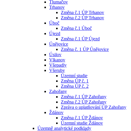
Tlumačov
Trhanov
Změna č.1 ÚP Trhanov
Změna č.2 ÚP Trhanov
Úboč
Změna č.1 Úboč
Újezd
Změna č.1 ÚP Újezd
Únějovice
Změna č. 1 ÚP Únějovice
Úsilov
Vlkanov
Všepadly
Všeruby
Územní studie
Změna ÚP č. 1
Změna ÚP č. 2
Zahořany
Změna č.1 ÚP Zahořany
Změna č.2 ÚP Zahořany
Zpráva o uplatňování ÚP Zahořany
Ždánov
Změna č.1 ÚP Ždánov
Územní studie Ždánov
Územně analytické podklady