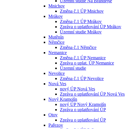
Územní studie Na Brandejse
Mnichov
Změna č.1 ÚP Mnichov
Mrákov
Změna č.1 ÚP Mrákov
Zpráva o uplatňování ÚP Mrákov
Územní studie Mrákov
Mutěnín
Němčice
Změna č.1 Němčice
Nemanice
Změna č.1 ÚP Nemanice
Zpráva o uplat. ÚP Nemanice
Územní studie
Nevolice
Změna č.1 ÚP Nevolice
Nová Ves
nový ÚP Nová Ves
Zpráva o uplatňování ÚP Nová Ves
Nový Kramolín
nový ÚP Nový Kramolín
Zpráva o uplatňování ÚP
Otov
Zpráva o uplatňování ÚP
Pařezov