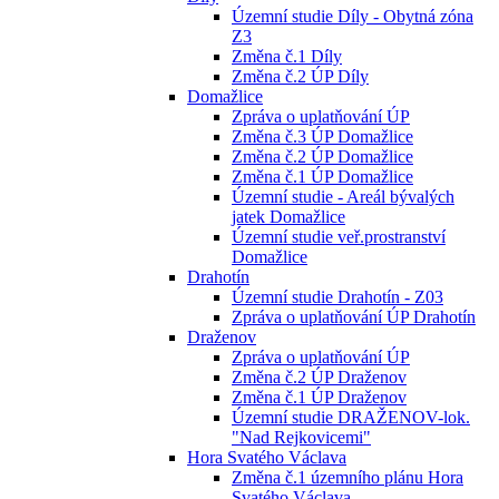
Územní studie Díly - Obytná zóna
Z3
Změna č.1 Díly
Změna č.2 ÚP Díly
Domažlice
Zpráva o uplatňování ÚP
Změna č.3 ÚP Domažlice
Změna č.2 ÚP Domažlice
Změna č.1 ÚP Domažlice
Územní studie - Areál bývalých
jatek Domažlice
Územní studie veř.prostranství
Domažlice
Drahotín
Územní studie Drahotín - Z03
Zpráva o uplatňování ÚP Drahotín
Draženov
Zpráva o uplatňování ÚP
Změna č.2 ÚP Draženov
Změna č.1 ÚP Draženov
Územní studie DRAŽENOV-lok.
"Nad Rejkovicemi"
Hora Svatého Václava
Změna č.1 územního plánu Hora
Svatého Václava