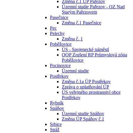
Změna č.1 ÚP Pařezov
Územní studie Pařezov - OZ Nad
Starým Pařezovem
Pasečnice
Změna č.1 Pasečnice
Pec
Pelechy
Změna č. 1
Poběžovice
ÚS - Spojenecké náměstí
OOP Zrušení RP Průmyslová zóna
Poběžovice
Pocinovice
Územní studie
Postřekov
Změna č.1a ÚP Postřekov
Zpráva o uplatňování ÚP
ÚS veřejného prostranství obce
Postřekov
Rybník
Spáňov
Územní studie Spáňov
Změna ÚP Spáňov č.1
Srbice
Stráž