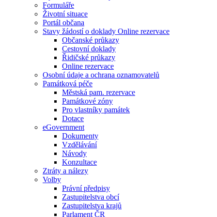
Formuláře
Životní situace
Portál občana
Stavy žádostí o doklady Online rezervace
Občanské průkazy
Cestovní doklady
Řidičské průkazy
Online rezervace
Osobní údaje a ochrana oznamovatelů
Památková péče
Městská pam. rezervace
Památkové zóny
Pro vlastníky památek
Dotace
eGovernment
Dokumenty
Vzdělávání
Návody
Konzultace
Ztráty a nálezy
Volby
Právní předpisy
Zastupitelstva obcí
Zastupitelstva krajů
Parlament ČR