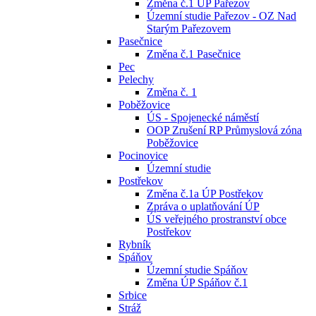
Změna č.1 ÚP Pařezov
Územní studie Pařezov - OZ Nad
Starým Pařezovem
Pasečnice
Změna č.1 Pasečnice
Pec
Pelechy
Změna č. 1
Poběžovice
ÚS - Spojenecké náměstí
OOP Zrušení RP Průmyslová zóna
Poběžovice
Pocinovice
Územní studie
Postřekov
Změna č.1a ÚP Postřekov
Zpráva o uplatňování ÚP
ÚS veřejného prostranství obce
Postřekov
Rybník
Spáňov
Územní studie Spáňov
Změna ÚP Spáňov č.1
Srbice
Stráž