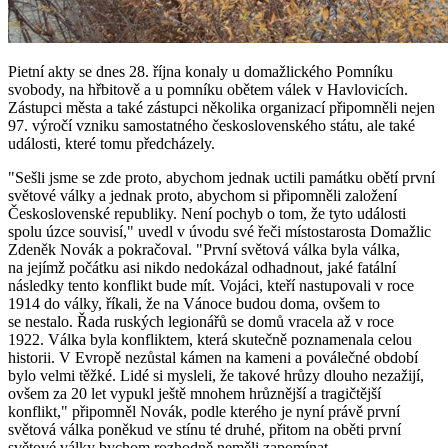
Pietní akty se dnes 28. října konaly u domažlického Pomníku
svobody, na hřbitově a u pomníku obětem válek v Havlovicích.
Zástupci města a také zástupci několika organizací připomněli nejen
97. výročí vzniku samostatného československého státu, ale také
události, které tomu předcházely.
"Sešli jsme se zde proto, abychom jednak uctili památku obětí první
světové války a jednak proto, abychom si připomněli založení
Československé republiky. Není pochyb o tom, že tyto události
spolu úzce souvisí," uvedl v úvodu své řeči místostarosta Domažlic
Zdeněk Novák a pokračoval. "První světová válka byla válka,
na jejímž počátku asi nikdo nedokázal odhadnout, jaké fatální
následky tento konflikt bude mít. Vojáci, kteří nastupovali v roce
1914 do války, říkali, že na Vánoce budou doma, ovšem to
se nestalo. Řada ruských legionářů se domů vracela až v roce
1922. Válka byla konfliktem, která skutečně poznamenala celou
historii. V Evropě nezůstal kámen na kameni a poválečné období
bylo velmi těžké. Lidé si mysleli, že takové hrůzy dlouho nezažijí,
ovšem za 20 let vypukl ještě mnohem hrůznější a tragičtější
konflikt," připomněl Novák, podle kterého je nyní právě první
světová válka poněkud ve stínu té druhé, přitom na oběti první
světové války bychom rozhodně neměli zapomínat.