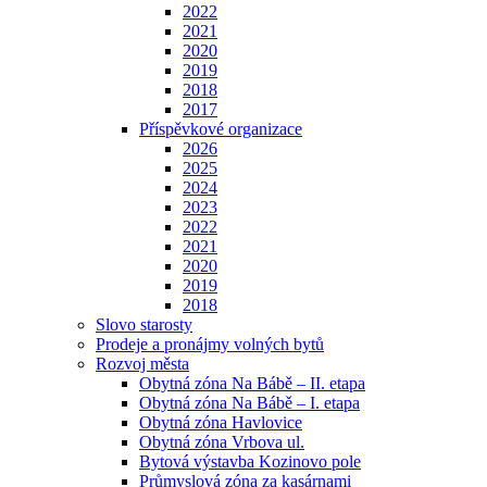
2022
2021
2020
2019
2018
2017
Příspěvkové organizace
2026
2025
2024
2023
2022
2021
2020
2019
2018
Slovo starosty
Prodeje a pronájmy volných bytů
Rozvoj města
Obytná zóna Na Bábě – II. etapa
Obytná zóna Na Bábě – I. etapa
Obytná zóna Havlovice
Obytná zóna Vrbova ul.
Bytová výstavba Kozinovo pole
Průmyslová zóna za kasárnami