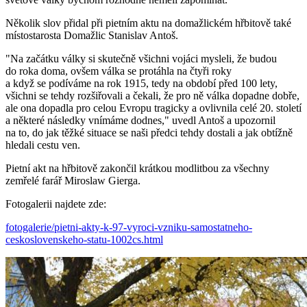
Několik slov přidal při pietním aktu na domažlickém hřbitově také
místostarosta Domažlic Stanislav Antoš.
"Na začátku války si skutečně všichni vojáci mysleli, že budou
do roka doma, ovšem válka se protáhla na čtyři roky
a když se podíváme na rok 1915, tedy na období před 100 lety,
všichni se tehdy rozšiřovali a čekali, že pro ně válka dopadne dobře,
ale ona dopadla pro celou Evropu tragicky a ovlivnila celé 20. století
a některé následky vnímáme dodnes," uvedl Antoš a upozornil
na to, do jak těžké situace se naši předci tehdy dostali a jak obtížně
hledali cestu ven.
Pietní akt na hřbitově zakončil krátkou modlitbou za všechny
zemřelé farář Miroslaw Gierga.
Fotogalerii najdete zde:
fotogalerie/pietni-akty-k-97-vyroci-vzniku-samostatneho-
ceskoslovenskeho-statu-1002cs.html