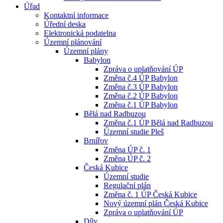
Úřad
Kontaktní informace
Úřední deska
Elektronická podatelna
Územní plánování
Územní plány
Babylon
Zpráva o uplatňování ÚP
Změna č.4 ÚP Babylon
Změna č.3 ÚP Babylon
Změna č.2 ÚP Babylon
Změna č.1 ÚP Babylon
Bělá nad Radbuzou
Změna č.1 ÚP Bělá nad Radbuzou
Územní studie Pleš
Brnířov
Změna ÚP č. 1
Změna ÚP č. 2
Česká Kubice
Územní studie
Regulační plán
Změna č. 1 ÚP Česká Kubice
Nový územní plán Česká Kubice
Zpráva o uplatňování ÚP
Díly