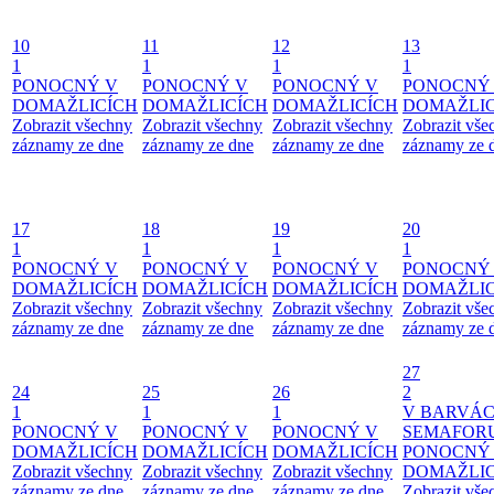
10
11
12
13
1
1
1
1
PONOCNÝ V
PONOCNÝ V
PONOCNÝ V
PONOCNÝ
DOMAŽLICÍCH
DOMAŽLICÍCH
DOMAŽLICÍCH
DOMAŽLIC
Zobrazit všechny
Zobrazit všechny
Zobrazit všechny
Zobrazit vše
záznamy ze dne
záznamy ze dne
záznamy ze dne
záznamy ze 
17
18
19
20
1
1
1
1
PONOCNÝ V
PONOCNÝ V
PONOCNÝ V
PONOCNÝ
DOMAŽLICÍCH
DOMAŽLICÍCH
DOMAŽLICÍCH
DOMAŽLIC
Zobrazit všechny
Zobrazit všechny
Zobrazit všechny
Zobrazit vše
záznamy ze dne
záznamy ze dne
záznamy ze dne
záznamy ze 
27
24
25
26
2
1
1
1
V BARVÁ
PONOCNÝ V
PONOCNÝ V
PONOCNÝ V
SEMAFOR
DOMAŽLICÍCH
DOMAŽLICÍCH
DOMAŽLICÍCH
PONOCNÝ
Zobrazit všechny
Zobrazit všechny
Zobrazit všechny
DOMAŽLIC
záznamy ze dne
záznamy ze dne
záznamy ze dne
Zobrazit vše