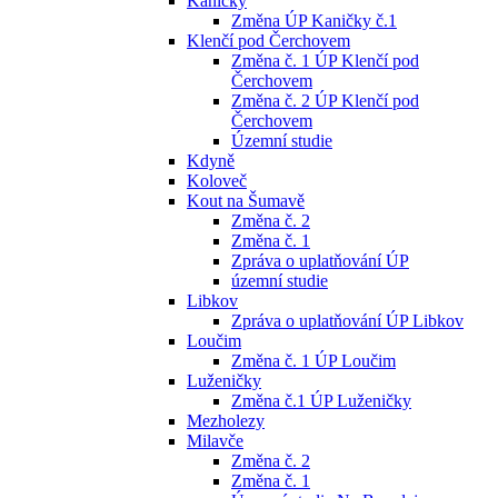
Kaničky
Změna ÚP Kaničky č.1
Klenčí pod Čerchovem
Změna č. 1 ÚP Klenčí pod
Čerchovem
Změna č. 2 ÚP Klenčí pod
Čerchovem
Územní studie
Kdyně
Koloveč
Kout na Šumavě
Změna č. 2
Změna č. 1
Zpráva o uplatňování ÚP
územní studie
Libkov
Zpráva o uplatňování ÚP Libkov
Loučim
Změna č. 1 ÚP Loučim
Luženičky
Změna č.1 ÚP Luženičky
Mezholezy
Milavče
Změna č. 2
Změna č. 1