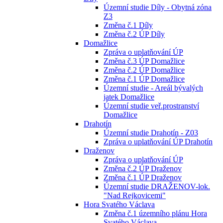
Územní studie Díly - Obytná zóna
Z3
Změna č.1 Díly
Změna č.2 ÚP Díly
Domažlice
Zpráva o uplatňování ÚP
Změna č.3 ÚP Domažlice
Změna č.2 ÚP Domažlice
Změna č.1 ÚP Domažlice
Územní studie - Areál bývalých
jatek Domažlice
Územní studie veř.prostranství
Domažlice
Drahotín
Územní studie Drahotín - Z03
Zpráva o uplatňování ÚP Drahotín
Draženov
Zpráva o uplatňování ÚP
Změna č.2 ÚP Draženov
Změna č.1 ÚP Draženov
Územní studie DRAŽENOV-lok.
"Nad Rejkovicemi"
Hora Svatého Václava
Změna č.1 územního plánu Hora
Svatého Václava