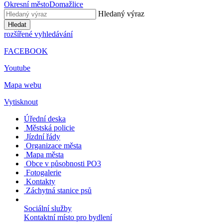
Okresní město
Domažlice
Hledaný výraz
Hledat
rozšířené vyhledávání
FACEBOOK
Youtube
Mapa webu
Vytisknout
Úřední deska
Městská policie
Jízdní řády
Organizace města
Mapa města
Obce v působnosti PO3
Fotogalerie
Kontakty
Záchytná stanice psů
Sociální služby
Kontaktní místo pro bydlení