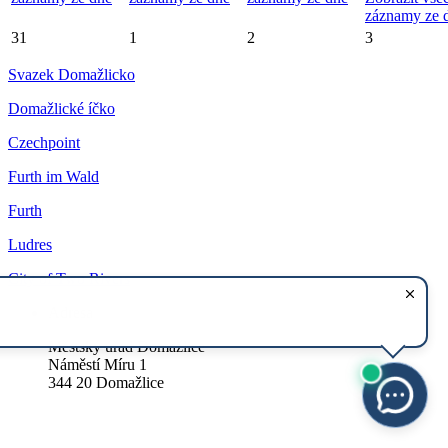
záznamy ze 
31
1
2
3
Svazek Domažlicko
Domažlické íčko
Czechpoint
Furth im Wald
Furth
Ludres
City of Two Rivers
Adresa
Městský úřad Domažlice
Náměstí Míru 1
344 20 Domažlice