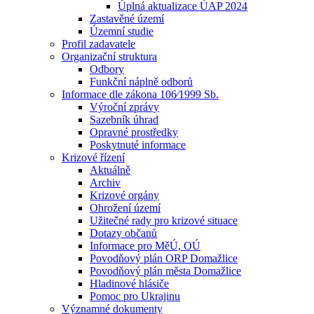
Úplná aktualizace ÚAP 2024
Zastavěné území
Územní studie
Profil zadavatele
Organizační struktura
Odbory
Funkční náplně odborů
Informace dle zákona 106⁄1999 Sb.
Výroční zprávy
Sazebník úhrad
Opravné prostředky
Poskytnuté informace
Krizové řízení
Aktuálně
Archiv
Krizové orgány
Ohrožení území
Užitečné rady pro krizové situace
Dotazy občanů
Informace pro MěÚ, OÚ
Povodňový plán ORP Domažlice
Povodňový plán města Domažlice
Hladinové hlásiče
Pomoc pro Ukrajinu
Významné dokumenty