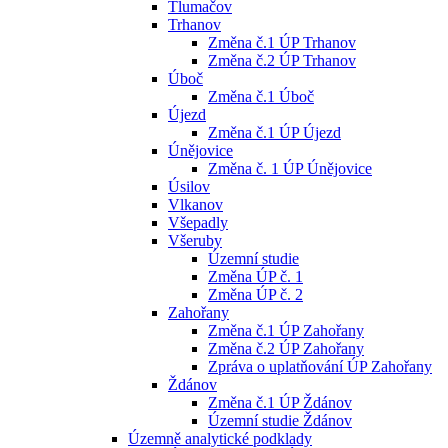
Tlumačov
Trhanov
Změna č.1 ÚP Trhanov
Změna č.2 ÚP Trhanov
Úboč
Změna č.1 Úboč
Újezd
Změna č.1 ÚP Újezd
Únějovice
Změna č. 1 ÚP Únějovice
Úsilov
Vlkanov
Všepadly
Všeruby
Územní studie
Změna ÚP č. 1
Změna ÚP č. 2
Zahořany
Změna č.1 ÚP Zahořany
Změna č.2 ÚP Zahořany
Zpráva o uplatňování ÚP Zahořany
Ždánov
Změna č.1 ÚP Ždánov
Územní studie Ždánov
Územně analytické podklady