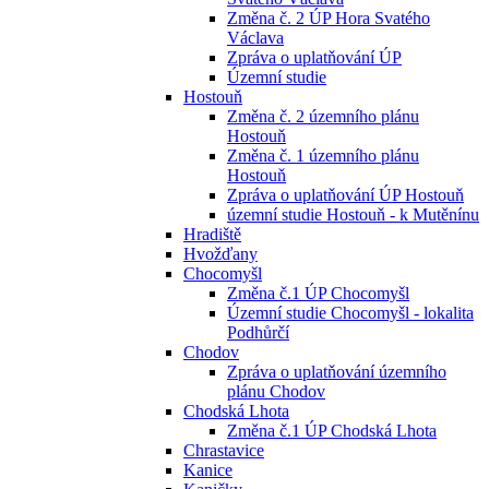
Změna č. 2 ÚP Hora Svatého
Václava
Zpráva o uplatňování ÚP
Územní studie
Hostouň
Změna č. 2 územního plánu
Hostouň
Změna č. 1 územního plánu
Hostouň
Zpráva o uplatňování ÚP Hostouň
územní studie Hostouň - k Mutěnínu
Hradiště
Hvožďany
Chocomyšl
Změna č.1 ÚP Chocomyšl
Územní studie Chocomyšl - lokalita
Podhůrčí
Chodov
Zpráva o uplatňování územního
plánu Chodov
Chodská Lhota
Změna č.1 ÚP Chodská Lhota
Chrastavice
Kanice