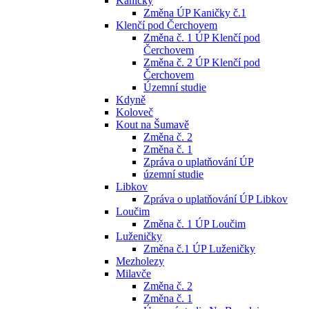
Kaničky
Změna ÚP Kaničky č.1
Klenčí pod Čerchovem
Změna č. 1 ÚP Klenčí pod
Čerchovem
Změna č. 2 ÚP Klenčí pod
Čerchovem
Územní studie
Kdyně
Koloveč
Kout na Šumavě
Změna č. 2
Změna č. 1
Zpráva o uplatňování ÚP
územní studie
Libkov
Zpráva o uplatňování ÚP Libkov
Loučim
Změna č. 1 ÚP Loučim
Luženičky
Změna č.1 ÚP Luženičky
Mezholezy
Milavče
Změna č. 2
Změna č. 1