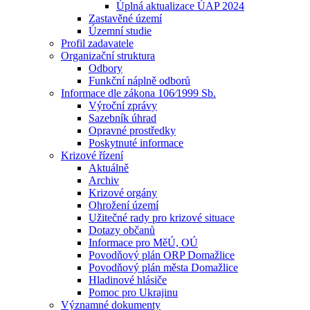
Úplná aktualizace ÚAP 2024
Zastavěné území
Územní studie
Profil zadavatele
Organizační struktura
Odbory
Funkční náplně odborů
Informace dle zákona 106⁄1999 Sb.
Výroční zprávy
Sazebník úhrad
Opravné prostředky
Poskytnuté informace
Krizové řízení
Aktuálně
Archiv
Krizové orgány
Ohrožení území
Užitečné rady pro krizové situace
Dotazy občanů
Informace pro MěÚ, OÚ
Povodňový plán ORP Domažlice
Povodňový plán města Domažlice
Hladinové hlásiče
Pomoc pro Ukrajinu
Významné dokumenty