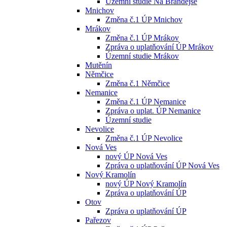
Územní studie Na Brandejse
Mnichov
Změna č.1 ÚP Mnichov
Mrákov
Změna č.1 ÚP Mrákov
Zpráva o uplatňování ÚP Mrákov
Územní studie Mrákov
Mutěnín
Němčice
Změna č.1 Němčice
Nemanice
Změna č.1 ÚP Nemanice
Zpráva o uplat. ÚP Nemanice
Územní studie
Nevolice
Změna č.1 ÚP Nevolice
Nová Ves
nový ÚP Nová Ves
Zpráva o uplatňování ÚP Nová Ves
Nový Kramolín
nový ÚP Nový Kramolín
Zpráva o uplatňování ÚP
Otov
Zpráva o uplatňování ÚP
Pařezov