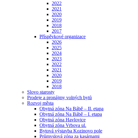
2022
2021
2020
2019
2018
2017
Příspěvkové organizace
2026
2025
2024
2023
2022
2021
2020
2019
2018
Slovo starosty
Prodeje a pronájmy volných bytů
Rozvoj města
Obytná zóna Na Bábě – II. etapa
Obytná zóna Na Bábě – I. etapa
Obytná zóna Havlovice
Obytná zóna Vrbova ul.
Bytová výstavba Kozinovo pole
Průmyslová zóna za kasárnami