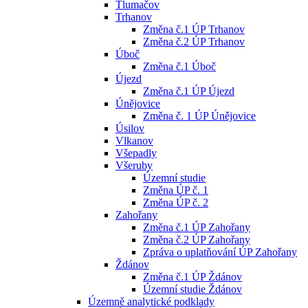
Tlumačov
Trhanov
Změna č.1 ÚP Trhanov
Změna č.2 ÚP Trhanov
Úboč
Změna č.1 Úboč
Újezd
Změna č.1 ÚP Újezd
Únějovice
Změna č. 1 ÚP Únějovice
Úsilov
Vlkanov
Všepadly
Všeruby
Územní studie
Změna ÚP č. 1
Změna ÚP č. 2
Zahořany
Změna č.1 ÚP Zahořany
Změna č.2 ÚP Zahořany
Zpráva o uplatňování ÚP Zahořany
Ždánov
Změna č.1 ÚP Ždánov
Územní studie Ždánov
Územně analytické podklady