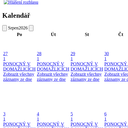
Kalendář
Srpen
2026
Po
Út
St
Čt
27
28
29
30
1
1
1
1
PONOCNÝ V
PONOCNÝ V
PONOCNÝ V
PONOCNÝ
DOMAŽLICÍCH
DOMAŽLICÍCH
DOMAŽLICÍCH
DOMAŽLIC
Zobrazit všechny
Zobrazit všechny
Zobrazit všechny
Zobrazit vše
záznamy ze dne
záznamy ze dne
záznamy ze dne
záznamy ze 
3
4
5
6
1
1
1
1
PONOCNÝ V
PONOCNÝ V
PONOCNÝ V
PONOCNÝ