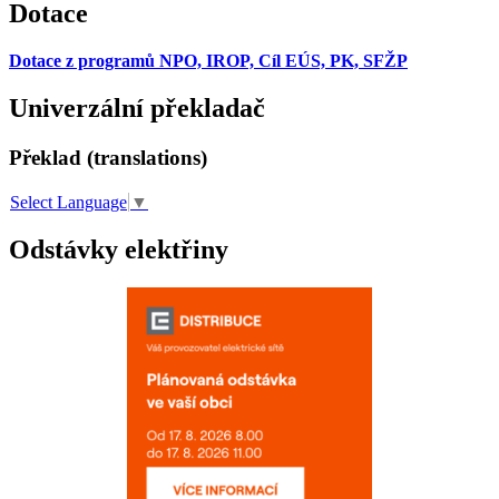
Dotace
Dotace z programů NPO, IROP, Cíl EÚS, PK, SFŽP
Univerzální překladač
Překlad (translations)
Select Language
▼
Odstávky elektřiny