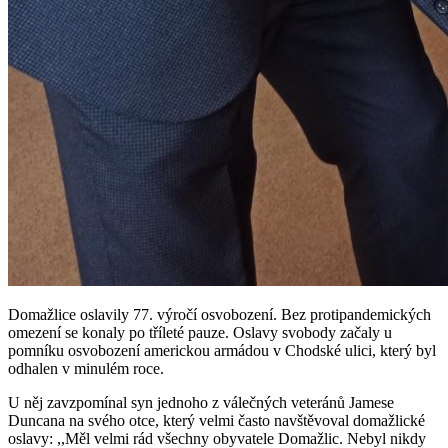
Domažlice oslavily 77. výročí osvobození. Bez protipandemických
omezení se konaly po tříleté pauze. Oslavy svobody začaly u
pomníku osvobození americkou armádou v Chodské ulici, který byl
odhalen v minulém roce.
U něj zavzpomínal syn jednoho z válečných veteránů Jamese
Duncana na svého otce, který velmi často navštěvoval domažlické
oslavy: ,,Měl velmi rád všechny obyvatele Domažlic. Nebyl nikdy