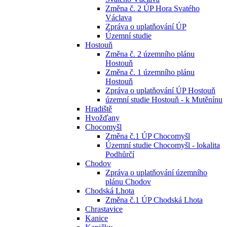
Změna č. 2 ÚP Hora Svatého
Václava
Zpráva o uplatňování ÚP
Územní studie
Hostouň
Změna č. 2 územního plánu
Hostouň
Změna č. 1 územního plánu
Hostouň
Zpráva o uplatňování ÚP Hostouň
územní studie Hostouň - k Mutěnínu
Hradiště
Hvožďany
Chocomyšl
Změna č.1 ÚP Chocomyšl
Územní studie Chocomyšl - lokalita
Podhůrčí
Chodov
Zpráva o uplatňování územního
plánu Chodov
Chodská Lhota
Změna č.1 ÚP Chodská Lhota
Chrastavice
Kanice