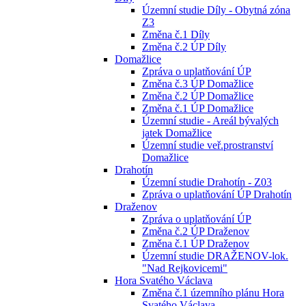
Územní studie Díly - Obytná zóna
Z3
Změna č.1 Díly
Změna č.2 ÚP Díly
Domažlice
Zpráva o uplatňování ÚP
Změna č.3 ÚP Domažlice
Změna č.2 ÚP Domažlice
Změna č.1 ÚP Domažlice
Územní studie - Areál bývalých
jatek Domažlice
Územní studie veř.prostranství
Domažlice
Drahotín
Územní studie Drahotín - Z03
Zpráva o uplatňování ÚP Drahotín
Draženov
Zpráva o uplatňování ÚP
Změna č.2 ÚP Draženov
Změna č.1 ÚP Draženov
Územní studie DRAŽENOV-lok.
"Nad Rejkovicemi"
Hora Svatého Václava
Změna č.1 územního plánu Hora
Svatého Václava