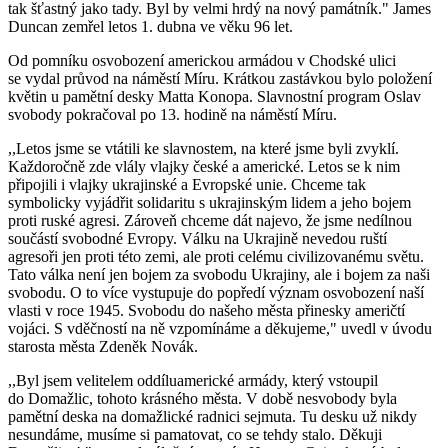
tak šťastný jako tady. Byl by velmi hrdý na nový památník." James
Duncan zemřel letos 1. dubna ve věku 96 let.
Od pomníku osvobození americkou armádou v Chodské ulici
se vydal průvod na náměstí Míru. Krátkou zastávkou bylo položení
květin u pamětní desky Matta Konopa. Slavnostní program Oslav
svobody pokračoval po 13. hodině na náměstí Míru.
,,Letos jsme se vtátili ke slavnostem, na které jsme byli zvyklí.
Každoročně zde vlály vlajky české a americké. Letos se k nim
připojili i vlajky ukrajinské a Evropské unie. Chceme tak
symbolicky vyjádřit solidaritu s ukrajinským lidem a jeho bojem
proti ruské agresi. Zároveň chceme dát najevo, že jsme nedílnou
součástí svobodné Evropy. Válku na Ukrajině nevedou ruští
agresoři jen proti této zemi, ale proti celému civilizovanému světu.
Tato válka není jen bojem za svobodu Ukrajiny, ale i bojem za naši
svobodu. O to více vystupuje do popředí význam osvobození naší
vlasti v roce 1945. Svobodu do našeho města přinesky američtí
vojáci. S vděčností na ně vzpomínáme a děkujeme," uvedl v úvodu
starosta města Zdeněk Novák.
,,Byl jsem velitelem oddíluamerické armády, který vstoupil
do Domažlic, tohoto krásného města. V době nesvobody byla
pamětní deska na domažlické radnici sejmuta. Tu desku už nikdy
nesundáme, musíme si pamatovat, co se tehdy stalo. Děkuji