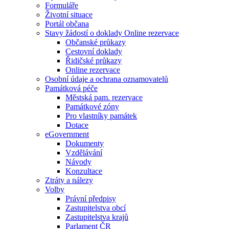
Formuláře
Životní situace
Portál občana
Stavy žádostí o doklady Online rezervace
Občanské průkazy
Cestovní doklady
Řidičské průkazy
Online rezervace
Osobní údaje a ochrana oznamovatelů
Památková péče
Městská pam. rezervace
Památkové zóny
Pro vlastníky památek
Dotace
eGovernment
Dokumenty
Vzdělávání
Návody
Konzultace
Ztráty a nálezy
Volby
Právní předpisy
Zastupitelstva obcí
Zastupitelstva krajů
Parlament ČR