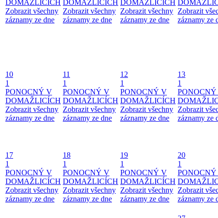
DOMAŽLICÍCH
DOMAŽLICÍCH
DOMAŽLICÍCH
DOMAŽLIC
Zobrazit všechny
Zobrazit všechny
Zobrazit všechny
Zobrazit vše
záznamy ze dne
záznamy ze dne
záznamy ze dne
záznamy ze 
10
11
12
13
1
1
1
1
PONOCNÝ V
PONOCNÝ V
PONOCNÝ V
PONOCNÝ
DOMAŽLICÍCH
DOMAŽLICÍCH
DOMAŽLICÍCH
DOMAŽLIC
Zobrazit všechny
Zobrazit všechny
Zobrazit všechny
Zobrazit vše
záznamy ze dne
záznamy ze dne
záznamy ze dne
záznamy ze 
17
18
19
20
1
1
1
1
PONOCNÝ V
PONOCNÝ V
PONOCNÝ V
PONOCNÝ
DOMAŽLICÍCH
DOMAŽLICÍCH
DOMAŽLICÍCH
DOMAŽLIC
Zobrazit všechny
Zobrazit všechny
Zobrazit všechny
Zobrazit vše
záznamy ze dne
záznamy ze dne
záznamy ze dne
záznamy ze 