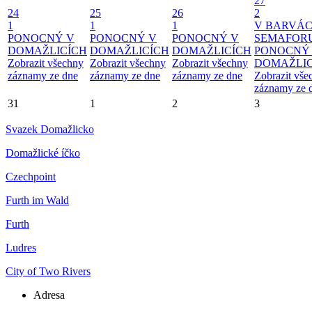
27
24
25
26
2
1
1
1
V BARVÁ
PONOCNÝ V
PONOCNÝ V
PONOCNÝ V
SEMAFOR
DOMAŽLICÍCH
DOMAŽLICÍCH
DOMAŽLICÍCH
PONOCNÝ
Zobrazit všechny
Zobrazit všechny
Zobrazit všechny
DOMAŽLIC
záznamy ze dne
záznamy ze dne
záznamy ze dne
Zobrazit vše
záznamy ze 
31
1
2
3
Svazek Domažlicko
Domažlické íčko
Czechpoint
Furth im Wald
Furth
Ludres
City of Two Rivers
Adresa