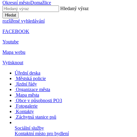
Okresní město
Domažlice
Hledaný výraz
Hledat
rozšířené vyhledávání
FACEBOOK
Youtube
Mapa webu
Vytisknout
Úřední deska
Městská policie
Jízdní řády
Organizace města
Mapa města
Obce v působnosti PO3
Fotogalerie
Kontakty
Záchytná stanice psů
Sociální služby
Kontaktní místo pro bydlení