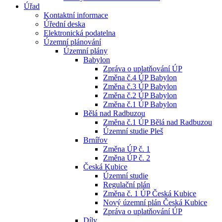
Úřad
Kontaktní informace
Úřední deska
Elektronická podatelna
Územní plánování
Územní plány
Babylon
Zpráva o uplatňování ÚP
Změna č.4 ÚP Babylon
Změna č.3 ÚP Babylon
Změna č.2 ÚP Babylon
Změna č.1 ÚP Babylon
Bělá nad Radbuzou
Změna č.1 ÚP Bělá nad Radbuzou
Územní studie Pleš
Brnířov
Změna ÚP č. 1
Změna ÚP č. 2
Česká Kubice
Územní studie
Regulační plán
Změna č. 1 ÚP Česká Kubice
Nový územní plán Česká Kubice
Zpráva o uplatňování ÚP
Díly