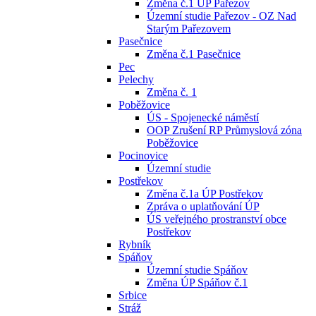
Změna č.1 ÚP Pařezov
Územní studie Pařezov - OZ Nad
Starým Pařezovem
Pasečnice
Změna č.1 Pasečnice
Pec
Pelechy
Změna č. 1
Poběžovice
ÚS - Spojenecké náměstí
OOP Zrušení RP Průmyslová zóna
Poběžovice
Pocinovice
Územní studie
Postřekov
Změna č.1a ÚP Postřekov
Zpráva o uplatňování ÚP
ÚS veřejného prostranství obce
Postřekov
Rybník
Spáňov
Územní studie Spáňov
Změna ÚP Spáňov č.1
Srbice
Stráž