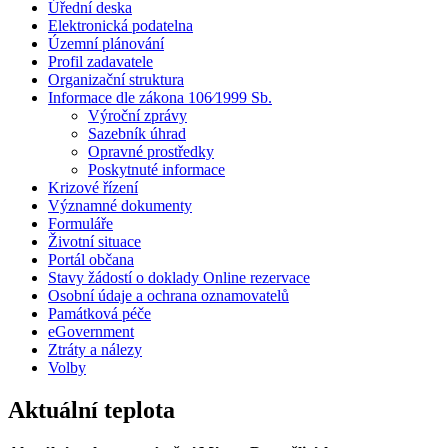
Úřední deska
Elektronická podatelna
Územní plánování
Profil zadavatele
Organizační struktura
Informace dle zákona 106⁄1999 Sb.
Výroční zprávy
Sazebník úhrad
Opravné prostředky
Poskytnuté informace
Krizové řízení
Významné dokumenty
Formuláře
Životní situace
Portál občana
Stavy žádostí o doklady Online rezervace
Osobní údaje a ochrana oznamovatelů
Památková péče
eGovernment
Ztráty a nálezy
Volby
Aktuální teplota