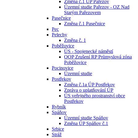
Změna č.1 ÚP Pařezov
Územní studie Pařezov - OZ Nad
Starým Pařezovem
Pasečnice
Změna č.1 Pasečnice
Pec
Pelechy
Změna č. 1
Poběžovice
ÚS - Spojenecké náměstí
OOP Zrušení RP Průmyslová zóna
Poběžovice
Pocinovice
Územní studie
Postřekov
Změna č.1a ÚP Postřekov
Zpráva o uplatňování ÚP
ÚS veřejného prostranství obce
Postřekov
Rybník
Spáňov
Územní studie Spáňov
Změna ÚP Spáňov č.1
Srbice
Stráž