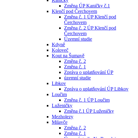
Kaničky
Změna ÚP Kaničky č.1
Klenčí pod Čerchovem
Změna č. 1 ÚP Klenčí pod
Čerchovem
Změna č. 2 ÚP Klenčí pod
Čerchovem
Územní studie
Kdyně
Koloveč
Kout na Šumavě
Změna č. 2
Změna č. 1
Zpráva o uplatňování ÚP
územní studie
Libkov
Zpráva o uplatňování ÚP Libkov
Loučim
Změna č. 1 ÚP Loučim
Luženičky
Změna č.1 ÚP Luženičky
Mezholezy
Milavče
Změna č. 2
Změna č. 1