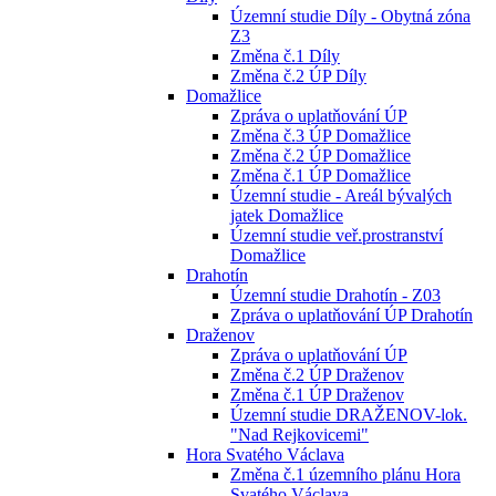
Územní studie Díly - Obytná zóna
Z3
Změna č.1 Díly
Změna č.2 ÚP Díly
Domažlice
Zpráva o uplatňování ÚP
Změna č.3 ÚP Domažlice
Změna č.2 ÚP Domažlice
Změna č.1 ÚP Domažlice
Územní studie - Areál bývalých
jatek Domažlice
Územní studie veř.prostranství
Domažlice
Drahotín
Územní studie Drahotín - Z03
Zpráva o uplatňování ÚP Drahotín
Draženov
Zpráva o uplatňování ÚP
Změna č.2 ÚP Draženov
Změna č.1 ÚP Draženov
Územní studie DRAŽENOV-lok.
"Nad Rejkovicemi"
Hora Svatého Václava
Změna č.1 územního plánu Hora
Svatého Václava