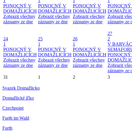
1
1
1
1
PONOCNÝ V
PONOCNÝ V
PONOCNÝ V
PONOCNÝ
DOMAŽLICÍCH
DOMAŽLICÍCH
DOMAŽLICÍCH
DOMAŽLIC
Zobrazit všechny
Zobrazit všechny
Zobrazit všechny
Zobrazit vše
záznamy ze dne
záznamy ze dne
záznamy ze dne
záznamy ze 
27
24
25
26
2
1
1
1
V BARVÁ
PONOCNÝ V
PONOCNÝ V
PONOCNÝ V
SEMAFOR
DOMAŽLICÍCH
DOMAŽLICÍCH
DOMAŽLICÍCH
PONOCNÝ
Zobrazit všechny
Zobrazit všechny
Zobrazit všechny
DOMAŽLIC
záznamy ze dne
záznamy ze dne
záznamy ze dne
Zobrazit vše
záznamy ze 
31
1
2
3
Svazek Domažlicko
Domažlické íčko
Czechpoint
Furth im Wald
Furth