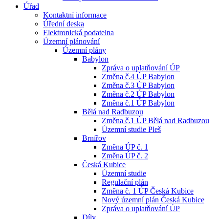
Úřad
Kontaktní informace
Úřední deska
Elektronická podatelna
Územní plánování
Územní plány
Babylon
Zpráva o uplatňování ÚP
Změna č.4 ÚP Babylon
Změna č.3 ÚP Babylon
Změna č.2 ÚP Babylon
Změna č.1 ÚP Babylon
Bělá nad Radbuzou
Změna č.1 ÚP Bělá nad Radbuzou
Územní studie Pleš
Brnířov
Změna ÚP č. 1
Změna ÚP č. 2
Česká Kubice
Územní studie
Regulační plán
Změna č. 1 ÚP Česká Kubice
Nový územní plán Česká Kubice
Zpráva o uplatňování ÚP
Díly