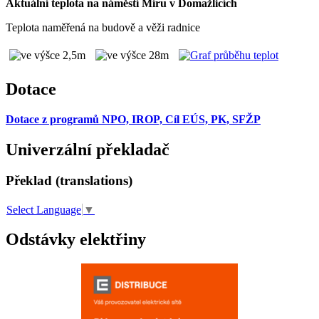
Aktuální teplota na náměstí Míru v Domažlicích
Teplota naměřená na budově a věži radnice
Dotace
Dotace z programů NPO, IROP, Cíl EÚS, PK, SFŽP
Univerzální překladač
Překlad (translations)
Select Language
▼
Odstávky elektřiny