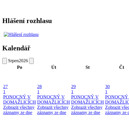
Hlášení rozhlasu
Kalendář
Srpen
2026
Po
Út
St
Čt
27
28
29
30
1
1
1
1
PONOCNÝ V
PONOCNÝ V
PONOCNÝ V
PONOCNÝ
DOMAŽLICÍCH
DOMAŽLICÍCH
DOMAŽLICÍCH
DOMAŽLIC
Zobrazit všechny
Zobrazit všechny
Zobrazit všechny
Zobrazit vše
záznamy ze dne
záznamy ze dne
záznamy ze dne
záznamy ze 