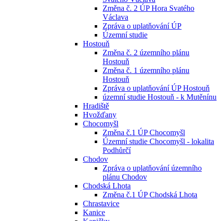
Změna č. 2 ÚP Hora Svatého
Václava
Zpráva o uplatňování ÚP
Územní studie
Hostouň
Změna č. 2 územního plánu
Hostouň
Změna č. 1 územního plánu
Hostouň
Zpráva o uplatňování ÚP Hostouň
územní studie Hostouň - k Mutěnínu
Hradiště
Hvožďany
Chocomyšl
Změna č.1 ÚP Chocomyšl
Územní studie Chocomyšl - lokalita
Podhůrčí
Chodov
Zpráva o uplatňování územního
plánu Chodov
Chodská Lhota
Změna č.1 ÚP Chodská Lhota
Chrastavice
Kanice