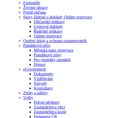
Formuláře
Životní situace
Portál občana
Stavy žádostí o doklady Online rezervace
Občanské průkazy
Cestovní doklady
Řidičské průkazy
Online rezervace
Osobní údaje a ochrana oznamovatelů
Památková péče
Městská pam. rezervace
Památkové zóny
Pro vlastníky památek
Dotace
eGovernment
Dokumenty
Vzdělávání
Návody
Konzultace
Ztráty a nálezy
Volby
Právní předpisy
Zastupitelstva obcí
Zastupitelstva krajů
Parlament ČR