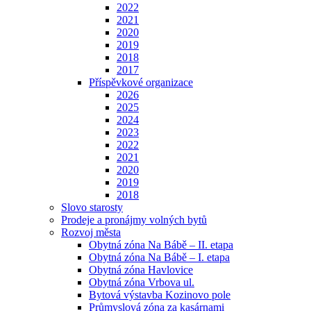
2022
2021
2020
2019
2018
2017
Příspěvkové organizace
2026
2025
2024
2023
2022
2021
2020
2019
2018
Slovo starosty
Prodeje a pronájmy volných bytů
Rozvoj města
Obytná zóna Na Bábě – II. etapa
Obytná zóna Na Bábě – I. etapa
Obytná zóna Havlovice
Obytná zóna Vrbova ul.
Bytová výstavba Kozinovo pole
Průmyslová zóna za kasárnami