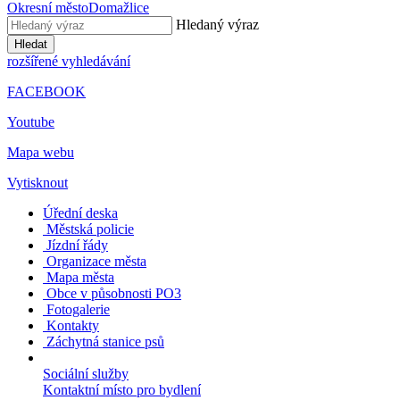
Okresní město
Domažlice
Hledaný výraz
Hledat
rozšířené vyhledávání
FACEBOOK
Youtube
Mapa webu
Vytisknout
Úřední deska
Městská policie
Jízdní řády
Organizace města
Mapa města
Obce v působnosti PO3
Fotogalerie
Kontakty
Záchytná stanice psů
Sociální služby
Kontaktní místo pro bydlení