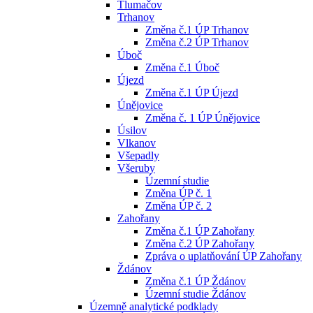
Tlumačov
Trhanov
Změna č.1 ÚP Trhanov
Změna č.2 ÚP Trhanov
Úboč
Změna č.1 Úboč
Újezd
Změna č.1 ÚP Újezd
Únějovice
Změna č. 1 ÚP Únějovice
Úsilov
Vlkanov
Všepadly
Všeruby
Územní studie
Změna ÚP č. 1
Změna ÚP č. 2
Zahořany
Změna č.1 ÚP Zahořany
Změna č.2 ÚP Zahořany
Zpráva o uplatňování ÚP Zahořany
Ždánov
Změna č.1 ÚP Ždánov
Územní studie Ždánov
Územně analytické podklady