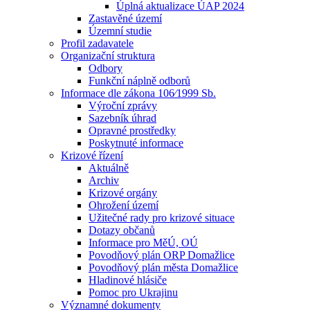
Úplná aktualizace ÚAP 2024
Zastavěné území
Územní studie
Profil zadavatele
Organizační struktura
Odbory
Funkční náplně odborů
Informace dle zákona 106⁄1999 Sb.
Výroční zprávy
Sazebník úhrad
Opravné prostředky
Poskytnuté informace
Krizové řízení
Aktuálně
Archiv
Krizové orgány
Ohrožení území
Užitečné rady pro krizové situace
Dotazy občanů
Informace pro MěÚ, OÚ
Povodňový plán ORP Domažlice
Povodňový plán města Domažlice
Hladinové hlásiče
Pomoc pro Ukrajinu
Významné dokumenty