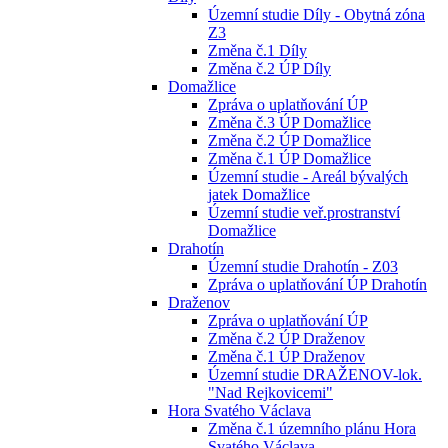
Územní studie Díly - Obytná zóna
Z3
Změna č.1 Díly
Změna č.2 ÚP Díly
Domažlice
Zpráva o uplatňování ÚP
Změna č.3 ÚP Domažlice
Změna č.2 ÚP Domažlice
Změna č.1 ÚP Domažlice
Územní studie - Areál bývalých
jatek Domažlice
Územní studie veř.prostranství
Domažlice
Drahotín
Územní studie Drahotín - Z03
Zpráva o uplatňování ÚP Drahotín
Draženov
Zpráva o uplatňování ÚP
Změna č.2 ÚP Draženov
Změna č.1 ÚP Draženov
Územní studie DRAŽENOV-lok.
"Nad Rejkovicemi"
Hora Svatého Václava
Změna č.1 územního plánu Hora
Svatého Václava