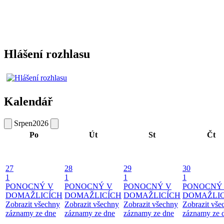
Hlášení rozhlasu
Kalendář
Srpen
2026
Po
Út
St
Čt
27
28
29
30
1
1
1
1
PONOCNÝ V
PONOCNÝ V
PONOCNÝ V
PONOCNÝ
DOMAŽLICÍCH
DOMAŽLICÍCH
DOMAŽLICÍCH
DOMAŽLIC
Zobrazit všechny
Zobrazit všechny
Zobrazit všechny
Zobrazit vše
záznamy ze dne
záznamy ze dne
záznamy ze dne
záznamy ze 