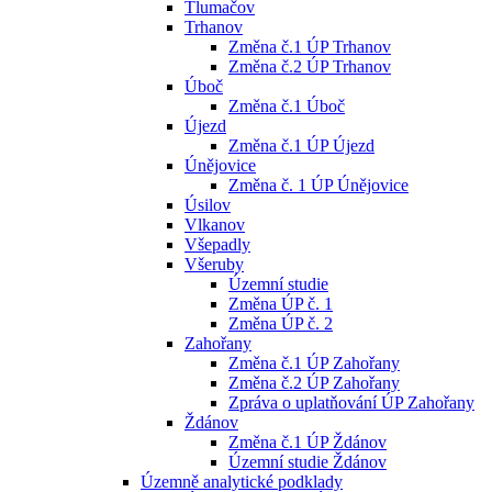
Tlumačov
Trhanov
Změna č.1 ÚP Trhanov
Změna č.2 ÚP Trhanov
Úboč
Změna č.1 Úboč
Újezd
Změna č.1 ÚP Újezd
Únějovice
Změna č. 1 ÚP Únějovice
Úsilov
Vlkanov
Všepadly
Všeruby
Územní studie
Změna ÚP č. 1
Změna ÚP č. 2
Zahořany
Změna č.1 ÚP Zahořany
Změna č.2 ÚP Zahořany
Zpráva o uplatňování ÚP Zahořany
Ždánov
Změna č.1 ÚP Ždánov
Územní studie Ždánov
Územně analytické podklady