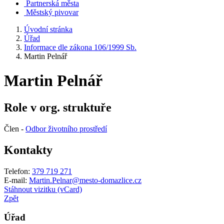
Partnerská města
Městský pivovar
Úvodní stránka
Úřad
Informace dle zákona 106/1999 Sb.
Martin Pelnář
Martin Pelnář
Role v org. struktuře
Člen -
Odbor životního prostředí
Kontakty
Telefon:
379 719 271
E-mail:
Martin.Pelnar@mesto-domazlice.cz
Stáhnout vizitku (vCard)
Zpět
Úřad