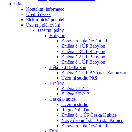
Úřad
Kontaktní informace
Úřední deska
Elektronická podatelna
Územní plánování
Územní plány
Babylon
Zpráva o uplatňování ÚP
Změna č.4 ÚP Babylon
Změna č.3 ÚP Babylon
Změna č.2 ÚP Babylon
Změna č.1 ÚP Babylon
Bělá nad Radbuzou
Změna č.1 ÚP Bělá nad Radbuzou
Územní studie Pleš
Brnířov
Změna ÚP č. 1
Změna ÚP č. 2
Česká Kubice
Územní studie
Regulační plán
Změna č. 1 ÚP Česká Kubice
Nový územní plán Česká Kubice
Zpráva o uplatňování ÚP
Díly