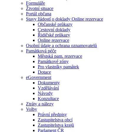
Formuláře
Životní situace
Portál občana
Stavy žádostí o doklady Online rezervace
Občanské průkazy
Cestovní doklady
Řidičské průkazy
Online rezervace
Osobní údaje a ochrana oznamovatelů
Památková péče
Městská pam. rezervace
Památkové zóny
Pro vlastníky památek
Dotace
eGovernment
Dokumenty
Vzdělávání
Návody
Konzultace
Ztráty a nálezy
Volby
Právní předpisy
Zastupitelstva obcí
Zastupitelstva krajů
Parlament ČR