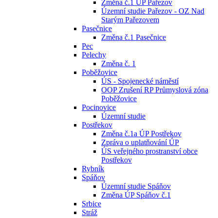
Změna č.1 ÚP Pařezov
Územní studie Pařezov - OZ Nad
Starým Pařezovem
Pasečnice
Změna č.1 Pasečnice
Pec
Pelechy
Změna č. 1
Poběžovice
ÚS - Spojenecké náměstí
OOP Zrušení RP Průmyslová zóna
Poběžovice
Pocinovice
Územní studie
Postřekov
Změna č.1a ÚP Postřekov
Zpráva o uplatňování ÚP
ÚS veřejného prostranství obce
Postřekov
Rybník
Spáňov
Územní studie Spáňov
Změna ÚP Spáňov č.1
Srbice
Stráž