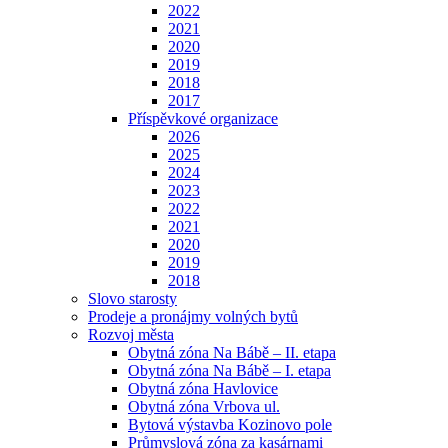
2022
2021
2020
2019
2018
2017
Příspěvkové organizace
2026
2025
2024
2023
2022
2021
2020
2019
2018
Slovo starosty
Prodeje a pronájmy volných bytů
Rozvoj města
Obytná zóna Na Bábě – II. etapa
Obytná zóna Na Bábě – I. etapa
Obytná zóna Havlovice
Obytná zóna Vrbova ul.
Bytová výstavba Kozinovo pole
Průmyslová zóna za kasárnami