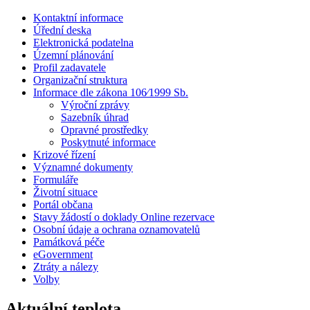
Kontaktní informace
Úřední deska
Elektronická podatelna
Územní plánování
Profil zadavatele
Organizační struktura
Informace dle zákona 106⁄1999 Sb.
Výroční zprávy
Sazebník úhrad
Opravné prostředky
Poskytnuté informace
Krizové řízení
Významné dokumenty
Formuláře
Životní situace
Portál občana
Stavy žádostí o doklady Online rezervace
Osobní údaje a ochrana oznamovatelů
Památková péče
eGovernment
Ztráty a nálezy
Volby
Aktuální teplota