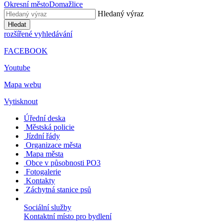
Okresní město
Domažlice
Hledaný výraz
Hledat
rozšířené vyhledávání
FACEBOOK
Youtube
Mapa webu
Vytisknout
Úřední deska
Městská policie
Jízdní řády
Organizace města
Mapa města
Obce v působnosti PO3
Fotogalerie
Kontakty
Záchytná stanice psů
Sociální služby
Kontaktní místo pro bydlení