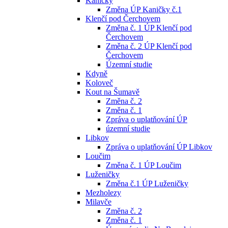
Kaničky
Změna ÚP Kaničky č.1
Klenčí pod Čerchovem
Změna č. 1 ÚP Klenčí pod
Čerchovem
Změna č. 2 ÚP Klenčí pod
Čerchovem
Územní studie
Kdyně
Koloveč
Kout na Šumavě
Změna č. 2
Změna č. 1
Zpráva o uplatňování ÚP
územní studie
Libkov
Zpráva o uplatňování ÚP Libkov
Loučim
Změna č. 1 ÚP Loučim
Luženičky
Změna č.1 ÚP Luženičky
Mezholezy
Milavče
Změna č. 2
Změna č. 1