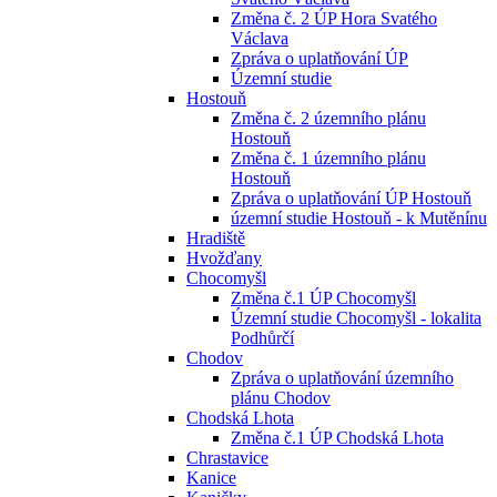
Změna č. 2 ÚP Hora Svatého
Václava
Zpráva o uplatňování ÚP
Územní studie
Hostouň
Změna č. 2 územního plánu
Hostouň
Změna č. 1 územního plánu
Hostouň
Zpráva o uplatňování ÚP Hostouň
územní studie Hostouň - k Mutěnínu
Hradiště
Hvožďany
Chocomyšl
Změna č.1 ÚP Chocomyšl
Územní studie Chocomyšl - lokalita
Podhůrčí
Chodov
Zpráva o uplatňování územního
plánu Chodov
Chodská Lhota
Změna č.1 ÚP Chodská Lhota
Chrastavice
Kanice