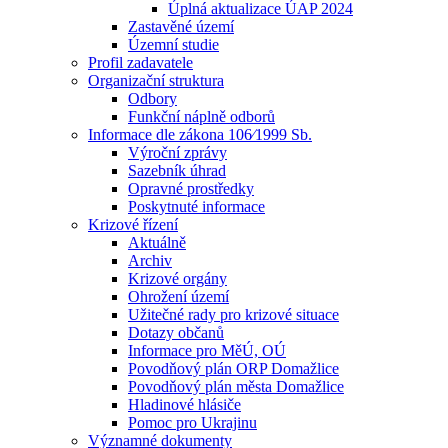
Úplná aktualizace ÚAP 2024
Zastavěné území
Územní studie
Profil zadavatele
Organizační struktura
Odbory
Funkční náplně odborů
Informace dle zákona 106⁄1999 Sb.
Výroční zprávy
Sazebník úhrad
Opravné prostředky
Poskytnuté informace
Krizové řízení
Aktuálně
Archiv
Krizové orgány
Ohrožení území
Užitečné rady pro krizové situace
Dotazy občanů
Informace pro MěÚ, OÚ
Povodňový plán ORP Domažlice
Povodňový plán města Domažlice
Hladinové hlásiče
Pomoc pro Ukrajinu
Významné dokumenty