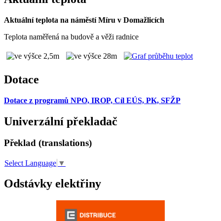
Aktuální teplota na náměstí Míru v Domažlicích
Teplota naměřená na budově a věži radnice
Dotace
Dotace z programů NPO, IROP, Cíl EÚS, PK, SFŽP
Univerzální překladač
Překlad (translations)
Select Language
▼
Odstávky elektřiny