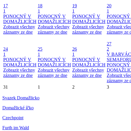
17
18
19
20
1
1
1
1
PONOCNÝ V
PONOCNÝ V
PONOCNÝ V
PONOCNÝ
DOMAŽLICÍCH
DOMAŽLICÍCH
DOMAŽLICÍCH
DOMAŽLIC
Zobrazit všechny
Zobrazit všechny
Zobrazit všechny
Zobrazit vše
záznamy ze dne
záznamy ze dne
záznamy ze dne
záznamy ze 
27
24
25
26
2
1
1
1
V BARVÁ
PONOCNÝ V
PONOCNÝ V
PONOCNÝ V
SEMAFOR
DOMAŽLICÍCH
DOMAŽLICÍCH
DOMAŽLICÍCH
PONOCNÝ
Zobrazit všechny
Zobrazit všechny
Zobrazit všechny
DOMAŽLIC
záznamy ze dne
záznamy ze dne
záznamy ze dne
Zobrazit vše
záznamy ze 
31
1
2
3
Svazek Domažlicko
Domažlické íčko
Czechpoint
Furth im Wald