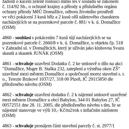
žádosti o kácení zeleně rostoucí mimo les v souladu se zákonem
č. 114/92 Sb., o ochraně krajiny a přírody u příslušného orgánu
ochrany přírody MěÚ Domažlice, odboru životního prostředí
ve věci pokácení 3 kusů bříz a 2 kusů olší náletového charakteru
nacházejících se na pozemkové parcele č. 881/ v k. ú. Domažlice
(OSM)
4860 -
souhlasí
s pokácením 7 kusů tújí nacházejících se na
pozemkové parcele č. 2660/8 v k. ú. Domažlice, u objektu čp. 518
v Zahradní ul. v Domažlicích, který je užíván jako klubovna Svazu
skautů a skautek JUNÁK (OSM)
4861 -
schvaluje
uzavření Dodatku č. 2 ke smlouvě o dílo na akci
"Domažlice, Msgre B. Staška 232, zateplení a výměna oken ZŠ“
uzavřené mezi městem Domažlice a společností morez stavební s. r.
o., Terezie Brzkové 1037/27, 318 00 Plzeň, IČ 29115850 dle
přiloženého návrhu (OSM)
4862 -
schvaluje
uzavření dodatku č. 2 k nájemní smlouvě uzavřené
mezi městem Domažlice a obcí Babylon, 344 01 Babylon 27, IČ
00572551 dne 28. 11. 2005, dle předloženého návrhu s tím, že se
nájemné stanovuje ve výši 10,- Kč/m2/rok s inflačním nárůstem
(OSM)
4863 -
schvaluje
pronájem části stavební parcely č. st. 2977/1