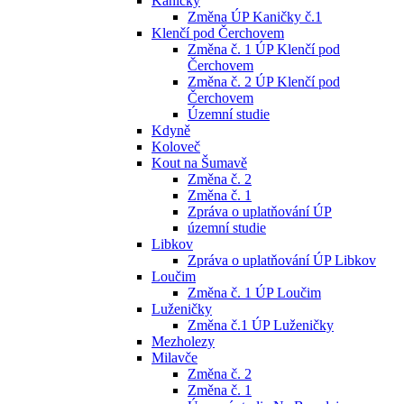
Kaničky
Změna ÚP Kaničky č.1
Klenčí pod Čerchovem
Změna č. 1 ÚP Klenčí pod
Čerchovem
Změna č. 2 ÚP Klenčí pod
Čerchovem
Územní studie
Kdyně
Koloveč
Kout na Šumavě
Změna č. 2
Změna č. 1
Zpráva o uplatňování ÚP
územní studie
Libkov
Zpráva o uplatňování ÚP Libkov
Loučim
Změna č. 1 ÚP Loučim
Luženičky
Změna č.1 ÚP Luženičky
Mezholezy
Milavče
Změna č. 2
Změna č. 1