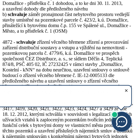
Domažlice - přístřešku č. 1 dohodou, a to ke dni 30. 11. 2013,
a uzavření dohody dle předloženého návrhu
b)
schvaluje
záměr pronajmout část nebytového prostoru vedlejší
stavby umístěné na pozemkové parcele č. 423/2, k.ú. Domažlice,
přináležící k bytovému domu č.p. 155 ve Spálené ul., Domažlice -
Město, a to přístřešek č. 1 (OSM)
4872 -
schvaluje
zřízení věcného břemene zřízení a provozování
zařízení distribuční soustavy a vstupu a vjíždění na nemovitosti -
pozemkovou parcelu č. 4779/6, k.ú. Domažlice ve prospěch
společnosti ČEZ Distribuce, a. s., se sídlem Děčín 4, Teplická
874/8, PSČ 405 02, IČ 27232425 v rámci stavby „Domažlice,
Kostelní - kNN“ na dobu neurčitou, uzavření smlouvy o smlouvě
budoucí o zřízení věcného břemene č. IE-12-0005133 dle
předloženého návrhu a uzavření smlouvy o zřízení věcného
břemene, jejíž podstatné náležitosti jsou vymezeny touto smlouvou
o smlouvě budoucí o zřízení věcného břemene (OSM)
4873 -
ruší
usnesení č. 3377, 3380, 3397, 3398, 3399, 3407, 3416,
3417, 3419, 3420, 3421, 3422, 3423, 3424, 3427 a 3429 ze dne
18. 12. 2012, kterými schválila v souvislosti s legalizací stávajících
užívacích vztahů k zaploceným pozemkům tvořícím jednotný
funkční celek s bytovými domy ve vlastnictví města pronájem částí
těchto pozemků a uzavření příslušných nájemních smluv a dodatků
k nájemním smlouvám s konkrétními nájemci bytových jednotek