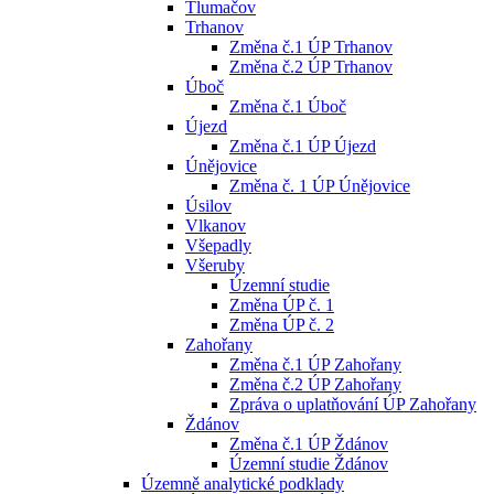
Tlumačov
Trhanov
Změna č.1 ÚP Trhanov
Změna č.2 ÚP Trhanov
Úboč
Změna č.1 Úboč
Újezd
Změna č.1 ÚP Újezd
Únějovice
Změna č. 1 ÚP Únějovice
Úsilov
Vlkanov
Všepadly
Všeruby
Územní studie
Změna ÚP č. 1
Změna ÚP č. 2
Zahořany
Změna č.1 ÚP Zahořany
Změna č.2 ÚP Zahořany
Zpráva o uplatňování ÚP Zahořany
Ždánov
Změna č.1 ÚP Ždánov
Územní studie Ždánov
Územně analytické podklady