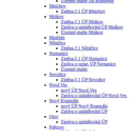
Územní studie Na Brandejse
Mnichov
Změna č.1 ÚP Mnichov
Mrákov
Změna č.1 ÚP Mrákov
Zpráva o uplatňování ÚP Mrákov
Územní studie Mrákov
Mutěnín
Němčice
Změna č.1 Němčice
Nemanice
Změna č.1 ÚP Nemanice
Zpráva o uplat. ÚP Nemanice
Územní studie
Nevolice
Změna č.1 ÚP Nevolice
Nová Ves
nový ÚP Nová Ves
Zpráva o uplatňování ÚP Nová Ves
Nový Kramolín
nový ÚP Nový Kramolín
Zpráva o uplatňování ÚP
Otov
Zpráva o uplatňování ÚP
Pařezov