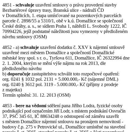
4851 -
schvaluje
uzavření smlouvy o právu provedení stavby
Bezbariérové úpravy trasy, Branská ulice - nádraží ČD
v Domažlicích, 1. etapa umísťované na pozemkových parcelách
parcele č. 2898/55 a 5310/1, obě v k.ú. Domažlice se společností
České dráhy, a. s., se sídlem Praha 1, nábřeží L. Svobody 1222, IČ
70994226, jejíž podstatné náležitosti jsou vymezeny v předloženém
návrhu smlouvy (OSM)
4852 - a)
schvaluje
uzavření dodatku č. XXV k nájemní smlouvě
uzavřené mezi městem Domažlice a společností Domažlické
městské lesy spol. s r. o., Tyršova 611, Domažlice, IČ 26322994 dne
2. 1. 2004, kterým se mění výše nájmu na rok 2013, dle
předloženého návrhu
b)
doporučuje
zastupitelstvu schválit toto rozpočtové opatření:
org. 0241 § 1032 pol. 2131 + 5.000.000,- Kč (nájemné DML)
org. 0240 § 3612 pol. 3119 - 5.000.000,- Kč (příjmy z prodeje
z majetku)
Termín splnění: 31. 12. 2013 (OSM)
4853 -
bere na vědomí
sdělení pana Jiřího Lodra, fyzické osoby
podnikající pod označením Jiří Lodr, s místem podnikání Osvračín
37, PSČ 345 61, IČ 88634248 o odstoupení od záměru uzavřít
s městem Domažlice nájemní smlouvu na pronájem nemovitostí -
budovy č.p. 275 v Petrovické ul., Domažlice umístěné na stavební