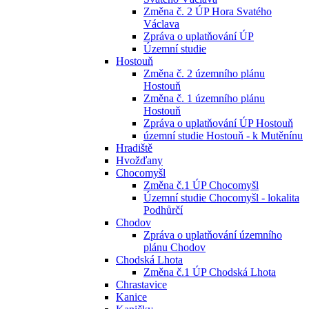
Změna č. 2 ÚP Hora Svatého
Václava
Zpráva o uplatňování ÚP
Územní studie
Hostouň
Změna č. 2 územního plánu
Hostouň
Změna č. 1 územního plánu
Hostouň
Zpráva o uplatňování ÚP Hostouň
územní studie Hostouň - k Mutěnínu
Hradiště
Hvožďany
Chocomyšl
Změna č.1 ÚP Chocomyšl
Územní studie Chocomyšl - lokalita
Podhůrčí
Chodov
Zpráva o uplatňování územního
plánu Chodov
Chodská Lhota
Změna č.1 ÚP Chodská Lhota
Chrastavice
Kanice