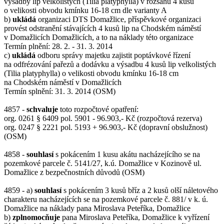
výsadby lip velkolistých (Tilia platyphylla) v rozsahu 4 kusů
o velikosti obvodu kmínku 16-18 cm dle varianty A
b)
ukládá
organizaci DTS Domažlice, příspěvkové organizaci
provést odstranění stávajících 4 kusů lip na Chodském náměstí
v Domažlicích Domažlicích, a to na náklady této organizace
Termín plnění: 28. 2. - 31. 3. 2014
c)
ukládá
odboru správy majetku zajistit poptávkové řízení
na odfrézování pařezů a dodávku a výsadbu 4 kusů lip velkolistých
(Tilia platyphylla) o velikosti obvodu kmínku 16-18 cm
na Chodském náměstí v Domažlicích
Termín splnění: 31. 3. 2014 (OSM)
4857 -
schvaluje
toto rozpočtové opatření:
org. 0261 § 6409 pol. 5901 - 96.903,- Kč (rozpočtová rezerva)
org. 0247 § 2221 pol. 5193 + 96.903,- Kč (dopravní obslužnost)
(OSM)
4858 -
souhlasí
s pokácením 1 kusu akátu nacházejícího se na
pozemkové parcele č. 5141/27, k.ú. Domažlice v Kozinově ul.
Domažlice z bezpečnostních důvodů (OSM)
4859 - a)
souhlasí
s pokácením 3 kusů bříz a 2 kusů olší náletového
charakteru nacházejících se na pozemkové parcele č. 881/ v k. ú.
Domažlice na náklady pana Miroslava Peteříka, Domažlice
b)
zplnomocňuje
pana Miroslava Peteříka, Domažlice k vyřízení