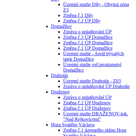
Územní studie Díly - Obytná zóna
Z3
Změna č.1 Díly
Změna č.2 ÚP Díly
Domažlice
Zpráva o uplatňování ÚP
Změna č.3 ÚP Domažlice
Změna č.2 ÚP Domažlice
Změna č.1 ÚP Domažlice
Územní studie - Areál bývalých
jatek Domažlice
Územní studie veř.prostranství
Domažlice
Drahotín
Územní studie Drahotín - Z03
Zpráva o uplatňování ÚP Drahotín
Draženov
Zpráva o uplatňování ÚP
Změna č.2 ÚP Draženov
Změna č.1 ÚP Draženov
Územní studie DRAŽENOV-lok.
"Nad Rejkovicemi"
Hora Svatého Václava
Změna č.1 územního plánu Hora
Svatého Václava