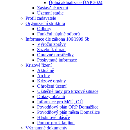
Úplná aktualizace ÚAP 2024
Zastavěné území
Územní studie
Profil zadavatele
Organizační struktura
Odbory
Funkční náplně odborů
Informace dle zákona 106⁄1999 Sb.
Výroční zprávy
Sazebník úhrad
Opravné prostředky
Poskytnuté informace
Krizové řízení
Aktuálně
Archiv
Krizové orgány
Ohrožení území
Užitečné rady pro krizové situace
Dotazy občanů
Informace pro MěÚ, OÚ
Povodňový plán ORP Domažlice
Povodňový plán města Domažlice
Hladinové hlásiče
Pomoc pro Ukrajinu
Významné dokumenty