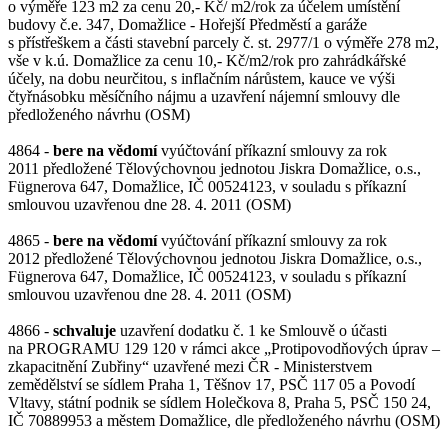
o výměře 123 m2 za cenu 20,- Kč/ m2/rok za účelem umístění
budovy č.e. 347, Domažlice - Hořejší Předměstí a garáže
s přístřeškem a části stavební parcely č. st. 2977/1 o výměře 278 m2,
vše v k.ú. Domažlice za cenu 10,- Kč/m2/rok pro zahrádkářské
účely, na dobu neurčitou, s inflačním nárůstem, kauce ve výši
čtyřnásobku měsíčního nájmu a uzavření nájemní smlouvy dle
předloženého návrhu (OSM)
4864 -
bere na vědomí
vyúčtování příkazní smlouvy za rok
2011 předložené Tělovýchovnou jednotou Jiskra Domažlice, o.s.,
Fügnerova 647, Domažlice, IČ 00524123, v souladu s příkazní
smlouvou uzavřenou dne 28. 4. 2011 (OSM)
4865 -
bere na vědomí
vyúčtování příkazní smlouvy za rok
2012 předložené Tělovýchovnou jednotou Jiskra Domažlice, o.s.,
Fügnerova 647, Domažlice, IČ 00524123, v souladu s příkazní
smlouvou uzavřenou dne 28. 4. 2011 (OSM)
4866 -
schvaluje
uzavření dodatku č. 1 ke Smlouvě o účasti
na PROGRAMU 129 120 v rámci akce „Protipovodňových úprav –
zkapacitnění Zubřiny“ uzavřené mezi ČR - Ministerstvem
zemědělství se sídlem Praha 1, Těšnov 17, PSČ 117 05 a Povodí
Vltavy, státní podnik se sídlem Holečkova 8, Praha 5, PSČ 150 24,
IČ 70889953 a městem Domažlice, dle předloženého návrhu (OSM)