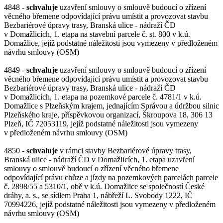
4848 -
schvaluje
uzavření smlouvy o smlouvě budoucí o zřízení
věcného břemene odpovídající právu umístit a provozovat stavbu
Bezbariérové úpravy trasy, Branská ulice - nádraží ČD
v Domažlicích, 1. etapa na stavební parcele č. st. 800 v k.ú.
Domažlice, jejíž podstatné náležitosti jsou vymezeny v předloženém
návrhu smlouvy (OSM)
4849 -
schvaluje
uzavření smlouvy o smlouvě budoucí o zřízení
věcného břemene odpovídající právu umístit a provozovat stavbu
Bezbariérové úpravy trasy, Branská ulice - nádraží ČD
v Domažlicích, 1. etapa na pozemkové parcele č. 4781/1 v k.ú.
Domažlice s Plzeňským krajem, jednajícím Správou a údržbou silnic
Plzeňského kraje, příspěvkovou organizací, Škroupova 18, 306 13
Plzeň, IČ 72053119, jejíž podstatné náležitosti jsou vymezeny
v předloženém návrhu smlouvy (OSM)
4850 -
schvaluje
v rámci stavby Bezbariérové úpravy trasy,
Branská ulice - nádraží ČD v Domažlicích, 1. etapa uzavření
smlouvy o smlouvě budoucí o zřízení věcného břemene
odpovídající právu chůze a jízdy na pozemkových parcelách parcele
č. 2898/55 a 5310/1, obě v k.ú. Domažlice se společností České
dráhy, a. s., se sídlem Praha 1, nábřeží L. Svobody 1222, IČ
70994226, jejíž podstatné náležitosti jsou vymezeny v předloženém
návrhu smlouvy (OSM)