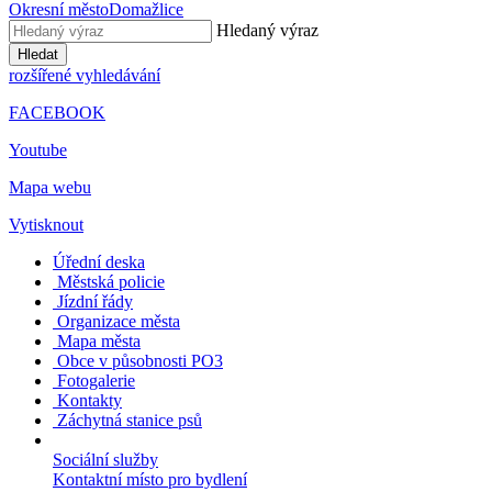
Okresní město
Domažlice
Hledaný výraz
Hledat
rozšířené vyhledávání
FACEBOOK
Youtube
Mapa webu
Vytisknout
Úřední deska
Městská policie
Jízdní řády
Organizace města
Mapa města
Obce v působnosti PO3
Fotogalerie
Kontakty
Záchytná stanice psů
Sociální služby
Kontaktní místo pro bydlení