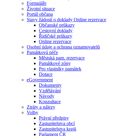
Formuláře
Životní situace
Portál občana
Stavy žádostí o doklady Online rezervace
Občanské průkazy
Cestovní doklady
Řidičské průkazy
Online rezervace
Osobní údaje a ochrana oznamovatelů
Památková péče
Městská pam. rezervace
Památkové zóny
Pro vlastníky památek
Dotace
eGovernment
Dokumenty
Vzdělávání
Návody
Konzultace
Ztráty a nálezy
Volby
Právní předpisy
Zastupitelstva obcí
Zastupitelstva krajů
Parlament ČR