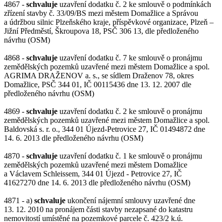
4867 -
schvaluje
uzavření dodatku č. 2 ke smlouvě o podmínkách
zřízení stavby č. 33/09/BS mezi městem Domažlice a Správou
a údržbou silnic Plzeňského kraje, příspěvkové organizace, Plzeň –
Jižní Předměstí, Škroupova 18, PSČ 306 13, dle předloženého
návrhu (OSM)
4868 -
schvaluje
uzavření dodatku č. 7 ke smlouvě o pronájmu
zemědělských pozemků uzavřené mezi městem Domažlice a spol.
AGRIMA DRAŽENOV a. s., se sídlem Draženov 78, okres
Domažlice, PSČ 344 01, IČ 00115436 dne 13. 12. 2007 dle
předloženého návrhu (OSM)
4869 -
schvaluje
uzavření dodatku č. 2 ke smlouvě o pronájmu
zemědělských pozemků uzavřené mezi městem Domažlice a spol.
Baldovská s. r. o., 344 01 Újezd-Petrovice 27, IČ 01494872 dne
14. 6. 2013 dle předloženého návrhu (OSM)
4870 -
schvaluje
uzavření dodatku č. 1 ke smlouvě o pronájmu
zemědělských pozemků uzavřené mezi městem Domažlice
a Václavem Schleissem, 344 01 Újezd - Petrovice 27, IČ
41627270 dne 14. 6. 2013 dle předloženého návrhu (OSM)
4871 - a)
schvaluje
ukončení nájemní smlouvy uzavřené dne
13. 12. 2010 na pronájem části stavby nezapsané do katastru
nemovitostí umístěné na pozemkové parcele č. 423/2 k.ú.