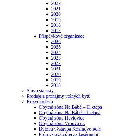
2022
2021
2020
2019
2018
2017
Příspěvkové organizace
2026
2025
2024
2023
2022
2021
2020
2019
2018
Slovo starosty
Prodeje a pronájmy volných bytů
Rozvoj města
Obytná zóna Na Bábě – II. etapa
Obytná zóna Na Bábě – I. etapa
Obytná zóna Havlovice
Obytná zóna Vrbova ul.
Bytová výstavba Kozinovo pole
Průmyslová zóna za kasárnami