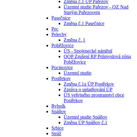
Změna č.1 ÚP Pařezov
Územní studie Pařezov - OZ Nad
Starým Pařezovem
Pasečnice
Změna č.1 Pasečnice
Pec
Pelechy
Změna č. 1
Poběžovice
ÚS - Spojenecké náměstí
OOP Zrušení RP Průmyslová zóna
Poběžovice
Pocinovice
Územní studie
Postřekov
Změna č.1a ÚP Postřekov
Zpráva o uplatňování ÚP
ÚS veřejného prostranství obce
Postřekov
Rybník
Spáňov
Územní studie Spáňov
Změna ÚP Spáňov č.1
Srbice
Stráž