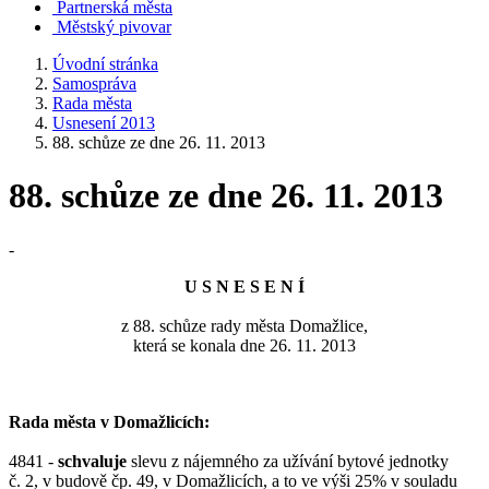
Partnerská města
Městský pivovar
Úvodní stránka
Samospráva
Rada města
Usnesení 2013
88. schůze ze dne 26. 11. 2013
88. schůze ze dne 26. 11. 2013
-
U S N E S E N Í
z 88. schůze rady města Domažlice,
která se konala dne 26. 11. 2013
Rada města v Domažlicích:
4841 -
schvaluje
slevu z nájemného za užívání bytové jednotky
č. 2, v budově čp. 49, v Domažlicích, a to ve výši 25% v souladu