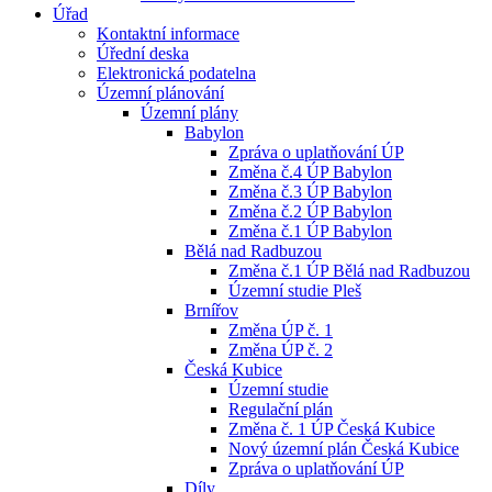
Úřad
Kontaktní informace
Úřední deska
Elektronická podatelna
Územní plánování
Územní plány
Babylon
Zpráva o uplatňování ÚP
Změna č.4 ÚP Babylon
Změna č.3 ÚP Babylon
Změna č.2 ÚP Babylon
Změna č.1 ÚP Babylon
Bělá nad Radbuzou
Změna č.1 ÚP Bělá nad Radbuzou
Územní studie Pleš
Brnířov
Změna ÚP č. 1
Změna ÚP č. 2
Česká Kubice
Územní studie
Regulační plán
Změna č. 1 ÚP Česká Kubice
Nový územní plán Česká Kubice
Zpráva o uplatňování ÚP
Díly