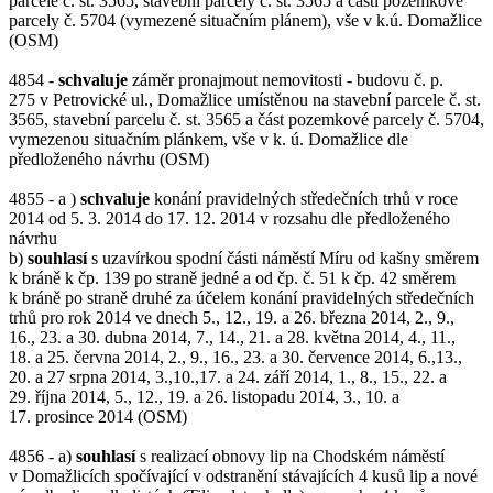
parcele č. st. 3565, stavební parcely č. st. 3565 a části pozemkové
parcely č. 5704 (vymezené situačním plánem), vše v k.ú. Domažlice
(OSM)
4854 -
schvaluje
záměr pronajmout nemovitosti - budovu č. p.
275 v Petrovické ul., Domažlice umístěnou na stavební parcele č. st.
3565, stavební parcelu č. st. 3565 a část pozemkové parcely č. 5704,
vymezenou situačním plánkem, vše v k. ú. Domažlice dle
předloženého návrhu (OSM)
4855 - a )
schvaluje
konání pravidelných středečních trhů v roce
2014 od 5. 3. 2014 do 17. 12. 2014 v rozsahu dle předloženého
návrhu
b)
souhlasí
s uzavírkou spodní části náměstí Míru od kašny směrem
k bráně k čp. 139 po straně jedné a od čp. č. 51 k čp. 42 směrem
k bráně po straně druhé za účelem konání pravidelných středečních
trhů pro rok 2014 ve dnech 5., 12., 19. a 26. března 2014, 2., 9.,
16., 23. a 30. dubna 2014, 7., 14., 21. a 28. května 2014, 4., 11.,
18. a 25. června 2014, 2., 9., 16., 23. a 30. července 2014, 6.,13.,
20. a 27 srpna 2014, 3.,10.,17. a 24. září 2014, 1., 8., 15., 22. a
29. října 2014, 5., 12., 19. a 26. listopadu 2014, 3., 10. a
17. prosince 2014 (OSM)
4856 - a)
souhlasí
s realizací obnovy lip na Chodském náměstí
v Domažlicích spočívající v odstranění stávajících 4 kusů lip a nové