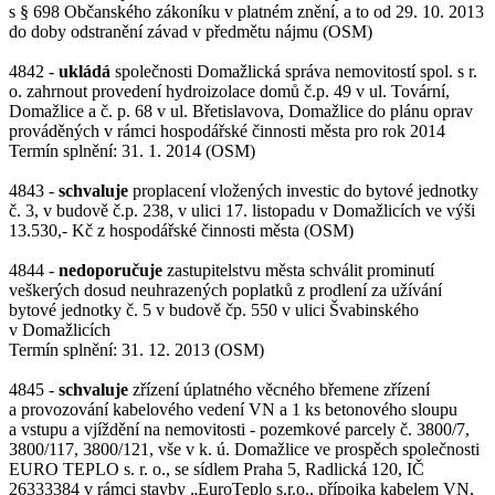
s § 698 Občanského zákoníku v platném znění, a to od 29. 10. 2013
do doby odstranění závad v předmětu nájmu (OSM)
4842 -
ukládá
společnosti Domažlická správa nemovitostí spol. s r.
o. zahrnout provedení hydroizolace domů č.p. 49 v ul. Tovární,
Domažlice a č. p. 68 v ul. Břetislavova, Domažlice do plánu oprav
prováděných v rámci hospodářské činnosti města pro rok 2014
Termín splnění: 31. 1. 2014 (OSM)
4843 -
schvaluje
proplacení vložených investic do bytové jednotky
č. 3, v budově č.p. 238, v ulici 17. listopadu v Domažlicích ve výši
13.530,- Kč z hospodářské činnosti města (OSM)
4844 -
nedoporučuje
zastupitelstvu města schválit prominutí
veškerých dosud neuhrazených poplatků z prodlení za užívání
bytové jednotky č. 5 v budově čp. 550 v ulici Švabinského
v Domažlicích
Termín splnění: 31. 12. 2013 (OSM)
4845 -
schvaluje
zřízení úplatného věcného břemene zřízení
a provozování kabelového vedení VN a 1 ks betonového sloupu
a vstupu a vjíždění na nemovitosti - pozemkové parcely č. 3800/7,
3800/117, 3800/121, vše v k. ú. Domažlice ve prospěch společnosti
EURO TEPLO s. r. o., se sídlem Praha 5, Radlická 120, IČ
26333384 v rámci stavby „EuroTeplo s.r.o., přípojka kabelem VN,