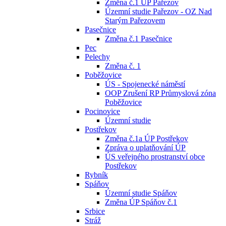
Změna č.1 ÚP Pařezov
Územní studie Pařezov - OZ Nad
Starým Pařezovem
Pasečnice
Změna č.1 Pasečnice
Pec
Pelechy
Změna č. 1
Poběžovice
ÚS - Spojenecké náměstí
OOP Zrušení RP Průmyslová zóna
Poběžovice
Pocinovice
Územní studie
Postřekov
Změna č.1a ÚP Postřekov
Zpráva o uplatňování ÚP
ÚS veřejného prostranství obce
Postřekov
Rybník
Spáňov
Územní studie Spáňov
Změna ÚP Spáňov č.1
Srbice
Stráž