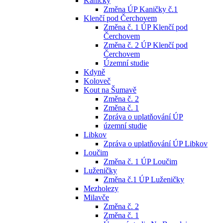
Kaničky
Změna ÚP Kaničky č.1
Klenčí pod Čerchovem
Změna č. 1 ÚP Klenčí pod
Čerchovem
Změna č. 2 ÚP Klenčí pod
Čerchovem
Územní studie
Kdyně
Koloveč
Kout na Šumavě
Změna č. 2
Změna č. 1
Zpráva o uplatňování ÚP
územní studie
Libkov
Zpráva o uplatňování ÚP Libkov
Loučim
Změna č. 1 ÚP Loučim
Luženičky
Změna č.1 ÚP Luženičky
Mezholezy
Milavče
Změna č. 2
Změna č. 1