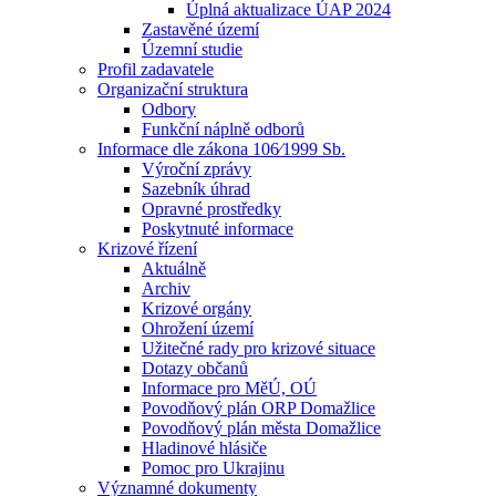
Úplná aktualizace ÚAP 2024
Zastavěné území
Územní studie
Profil zadavatele
Organizační struktura
Odbory
Funkční náplně odborů
Informace dle zákona 106⁄1999 Sb.
Výroční zprávy
Sazebník úhrad
Opravné prostředky
Poskytnuté informace
Krizové řízení
Aktuálně
Archiv
Krizové orgány
Ohrožení území
Užitečné rady pro krizové situace
Dotazy občanů
Informace pro MěÚ, OÚ
Povodňový plán ORP Domažlice
Povodňový plán města Domažlice
Hladinové hlásiče
Pomoc pro Ukrajinu
Významné dokumenty