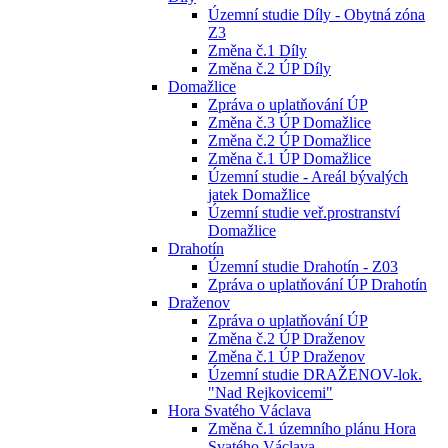
Územní studie Díly - Obytná zóna
Z3
Změna č.1 Díly
Změna č.2 ÚP Díly
Domažlice
Zpráva o uplatňování ÚP
Změna č.3 ÚP Domažlice
Změna č.2 ÚP Domažlice
Změna č.1 ÚP Domažlice
Územní studie - Areál bývalých
jatek Domažlice
Územní studie veř.prostranství
Domažlice
Drahotín
Územní studie Drahotín - Z03
Zpráva o uplatňování ÚP Drahotín
Draženov
Zpráva o uplatňování ÚP
Změna č.2 ÚP Draženov
Změna č.1 ÚP Draženov
Územní studie DRAŽENOV-lok.
"Nad Rejkovicemi"
Hora Svatého Václava
Změna č.1 územního plánu Hora
Svatého Václava