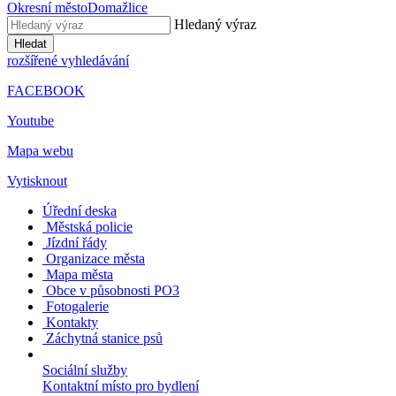
Okresní město
Domažlice
Hledaný výraz
Hledat
rozšířené vyhledávání
FACEBOOK
Youtube
Mapa webu
Vytisknout
Úřední deska
Městská policie
Jízdní řády
Organizace města
Mapa města
Obce v působnosti PO3
Fotogalerie
Kontakty
Záchytná stanice psů
Sociální služby
Kontaktní místo pro bydlení