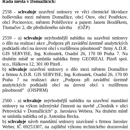
Rada města v Domažlicích:
2558 -
schvaluje
uzavření smlouvy ve věci chemické likvidace
bolševníku mezi městem Domažlice, obcí Otov, obcí Postřekov,
obcí Pocinovice, městem Poběžovice a panem Janem Bezděkem,
Tlumačov 2, dle předloženého návrhu (OŽP)
2559 - a)
schvaluje
nejvhodnější nabídku na uzavření smlouvy
o dílo na realizaci akce „Podpora při zavádění územně analytických
podkladů obcí na úrovni obcí s rozšířenou působností“ firmy A.D.R.
GIS SERVISE, Ing. Kohoutek, Osadní 26, 170 00 Praha 7. Na
druhém místě se umístila nabídka firmy GEOREAL Plzeň spol.
sr.o., Hálkova 12, 301 00 Plzeň .
b)
schvaluje
uzavření smlouvy o dílo mezi městem Domažlice
a firmou A.D.R. GIS SERVISE, Ing. Kohoutek, Osadní 26, 170 00
Praha 7 na realizaci akce „Podpora při zavádění územně
analytických podkladů obcí na úrovni obcí s rozšířenou
působností“ (OISPRM)
2560 - a)
schvaluje
nejvhodnější nabídku na uzavření mandátní
smlouvy na výkon inženýrské činnosti na stavbě „Chodník v ulici
Petrovická v Domažlicích“ p. Jaroslava Webera. Na druhém místě
se umístila nabídka od p. Antonína Becka.
b)
schvaluje
návrh mandátní smlouvy uzavírané s firmou Jaroslav
Weber, IČ 69253307, na zajištění výkonu technického dozorování