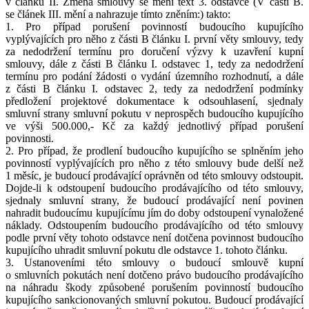
v článku II. Změna smlouvy se mění text 3. odstavce (V části B.
se článek III. mění a nahrazuje tímto zněním:) takto:
1. Pro případ porušení povinností budoucího kupujícího
vyplývajících pro něho z části B článku I. první věty smlouvy, tedy
za nedodržení termínu pro doručení výzvy k uzavření kupní
smlouvy, dále z části B článku I. odstavec 1, tedy za nedodržení
termínu pro podání žádosti o vydání územního rozhodnutí, a dále
z části B článku I. odstavec 2, tedy za nedodržení podmínky
předložení projektové dokumentace k odsouhlasení, sjednaly
smluvní strany smluvní pokutu v neprospěch budoucího kupujícího
ve výši 500.000,- Kč za každý jednotlivý případ porušení
povinnosti.
2. Pro případ, že prodlení budoucího kupujícího se splněním jeho
povinností vyplývajících pro něho z této smlouvy bude delší než
1 měsíc, je budoucí prodávající oprávněn od této smlouvy odstoupit.
Dojde-li k odstoupení budoucího prodávajícího od této smlouvy,
sjednaly smluvní strany, že budoucí prodávající není povinen
nahradit budoucímu kupujícímu jím do doby odstoupení vynaložené
náklady. Odstoupením budoucího prodávajícího od této smlouvy
podle první věty tohoto odstavce není dotčena povinnost budoucího
kupujícího uhradit smluvní pokutu dle odstavce 1. tohoto článku.
3. Ustanoveními této smlouvy o budoucí smlouvě kupní
o smluvních pokutách není dotčeno právo budoucího prodávajícího
na náhradu škody způsobené porušením povinností budoucího
kupujícího sankcionovaných smluvní pokutou. Budoucí prodávající