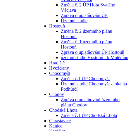
Změna č. 2 ÚP Hora Svatého
Václava
Zpráva o uplatňování ÚP
Územní studie
Hostouň
Změna č. 2 územního plánu
Hostouň
Změna č. 1 územního plánu
Hostouň
Zpráva o uplatňování ÚP Hostouň
územní studie Hostouň - k Mutěnínu
Hradiště
Hvožďany
Chocomyšl
Změna č.1 ÚP Chocomyšl
Územní studie Chocomyšl - lokalita
Podhůrčí
Chodov
Zpráva o uplatňování územního
plánu Chodov
Chodská Lhota
Změna č.1 ÚP Chodská Lhota
Chrastavice
Kanice