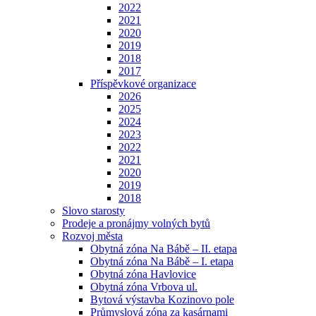
2022
2021
2020
2019
2018
2017
Příspěvkové organizace
2026
2025
2024
2023
2022
2021
2020
2019
2018
Slovo starosty
Prodeje a pronájmy volných bytů
Rozvoj města
Obytná zóna Na Bábě – II. etapa
Obytná zóna Na Bábě – I. etapa
Obytná zóna Havlovice
Obytná zóna Vrbova ul.
Bytová výstavba Kozinovo pole
Průmyslová zóna za kasárnami