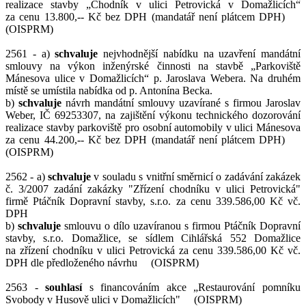
realizace stavby „Chodník v ulici Petrovická v Domažlicích“
za cenu 13.800,-- Kč bez DPH (mandatář není plátcem DPH)
(OISPRM)
2561 - a)
schvaluje
nejvhodnější nabídku na uzavření mandátní
smlouvy na výkon inženýrské činnosti na stavbě „Parkoviště
Mánesova ulice v Domažlicích“ p. Jaroslava Webera. Na druhém
místě se umístila nabídka od p. Antonína Becka.
b)
schvaluje
návrh mandátní smlouvy uzavírané s firmou Jaroslav
Weber, IČ 69253307, na zajištění výkonu technického dozorování
realizace stavby parkoviště pro osobní automobily v ulici Mánesova
za cenu 44.200,-- Kč bez DPH (mandatář není plátcem DPH)
(OISPRM)
2562 - a)
schvaluje
v souladu s vnitřní směrnicí o zadávání zakázek
č. 3/2007 zadání zakázky "Zřízení chodníku v ulici Petrovická"
firmě Ptáčník Dopravní stavby, s.r.o. za cenu 339.586,00 Kč vč.
DPH
b)
schvaluje
smlouvu o dílo uzavíranou s firmou Ptáčník Dopravní
stavby, s.r.o. Domažlice, se sídlem Cihlářská 552 Domažlice
na zřízení chodníku v ulici Petrovická za cenu 339.586,00 Kč vč.
DPH dle předloženého návrhu (OISPRM)
2563 -
souhlasí
s financováním akce „Restaurování pomníku
Svobody v Husově ulici v Domažlicích" (OISPRM)