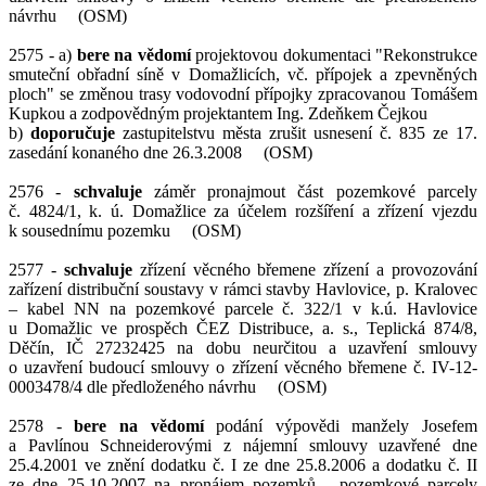
návrhu (OSM)
2575 - a)
bere na vědomí
projektovou dokumentaci "Rekonstrukce
smuteční obřadní síně v Domažlicích, vč. přípojek a zpevněných
ploch" se změnou trasy vodovodní přípojky zpracovanou Tomášem
Kupkou a zodpovědným projektantem Ing. Zdeňkem Čejkou
b)
doporučuje
zastupitelstvu města zrušit usnesení č. 835 ze 17.
zasedání konaného dne 26.3.2008 (OSM)
2576 -
schvaluje
záměr pronajmout část pozemkové parcely
č. 4824/1, k. ú. Domažlice za účelem rozšíření a zřízení vjezdu
k sousednímu pozemku (OSM)
2577 -
schvaluje
zřízení věcného břemene zřízení a provozování
zařízení distribuční soustavy v rámci stavby Havlovice, p. Kralovec
– kabel NN na pozemkové parcele č. 322/1 v k.ú. Havlovice
u Domažlic ve prospěch ČEZ Distribuce, a. s., Teplická 874/8,
Děčín, IČ 27232425 na dobu neurčitou a uzavření smlouvy
o uzavření budoucí smlouvy o zřízení věcného břemene č. IV-12-
0003478/4 dle předloženého návrhu (OSM)
2578 -
bere na vědomí
podání výpovědi manžely Josefem
a Pavlínou Schneiderovými z nájemní smlouvy uzavřené dne
25.4.2001 ve znění dodatku č. I ze dne 25.8.2006 a dodatku č. II
ze dne 25.10.2007 na pronájem pozemků - pozemkové parcely