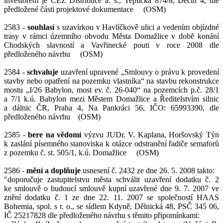
investorem je ČEZ Distribuce a. s., Teplická 874/8, Děčín 4, dle
předložené části projektové dokumentace (OSM)
2583 -
souhlasí
s uzavírkou v Havlíčkově ulici a vedením objízdné
trasy v rámci územního obvodu Města Domažlice v době konání
Chodských slavností a Vavřinecké pouti v roce 2008 dle
předloženého návrhu (OSM)
2584 -
schvaluje
uzavření upravené „Smlouvy o právu k provedení
stavby nebo opatření na pozemku vlastníka“ na stavbu rekonstrukce
mostu „I/26 Babylon, most ev. č. 26-040“ na pozemcích p.č. 28/1
a 7/1 k.ú. Babylon mezi Městem Domažlice a Ředitelstvím silnic
a dálnic ČR, Praha 4, Na Pankráci 56, IČO: 65993390, dle
předloženého návrhu (OSM)
2585 -
bere na vědomí
výzvu JUDr. V. Kaplana, Horšovský Týn
k zaslání písemného stanoviska k otázce odstranění řadiče semaforů
z pozemku č. st. 505/1, k.ú. Domažlice (OSM)
2586 -
mění a doplňuje
usnesení č. 2432 ze dne 26. 5. 2008 takto:
"doporučuje zastupitelstvu města schválit uzavření dodatku č. 2
ke smlouvě o budoucí smlouvě kupní uzavřené dne 9. 7. 2007 ve
znění dodatku č. 1 ze dne 22. 11. 2007 se společností HAAS
Bohemia, spol. s r. o., se sídlem Kdyně, Dělnická 48, PSČ 345 06,
IČ 25217828 dle předloženého návrhu s těmito připomínkami: