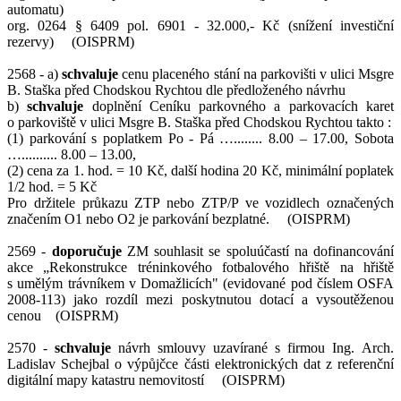
automatu)
org. 0264 § 6409 pol. 6901 - 32.000,- Kč (snížení investiční
rezervy) (OISPRM)
2568 - a)
schvaluje
cenu placeného stání na parkovišti v ulici Msgre
B. Staška před Chodskou Rychtou dle předloženého návrhu
b)
schvaluje
doplnění Ceníku parkovného a parkovacích karet
o parkoviště v ulici Msgre B. Staška před Chodskou Rychtou takto :
(1) parkování s poplatkem Po - Pá …........ 8.00 – 17.00, Sobota
….......... 8.00 – 13.00,
(2) cena za 1. hod. = 10 Kč, další hodina 20 Kč, minimální poplatek
1/2 hod. = 5 Kč
Pro držitele průkazu ZTP nebo ZTP/P ve vozidlech označených
značením O1 nebo O2 je parkování bezplatné. (OISPRM)
2569 -
doporučuje
ZM souhlasit se spoluúčastí na dofinancování
akce „Rekonstrukce tréninkového fotbalového hřiště na hřiště
s umělým trávníkem v Domažlicích" (evidované pod číslem OSFA
2008-113) jako rozdíl mezi poskytnutou dotací a vysoutěženou
cenou (OISPRM)
2570 -
schvaluje
návrh smlouvy uzavírané s firmou Ing. Arch.
Ladislav Schejbal o výpůjčce části elektronických dat z referenční
digitální mapy katastru nemovitostí (OISPRM)