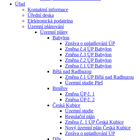
Úřad
Kontaktní informace
Úřední deska
Elektronická podatelna
Územní plánování
Územní plány
Babylon
Zpráva o uplatňování ÚP
Změna č.4 ÚP Babylon
Změna č.3 ÚP Babylon
Změna č.2 ÚP Babylon
Změna č.1 ÚP Babylon
Bělá nad Radbuzou
Změna č.1 ÚP Bělá nad Radbuzou
Územní studie Pleš
Brnířov
Změna ÚP č. 1
Změna ÚP č. 2
Česká Kubice
Územní studie
Regulační plán
Změna č. 1 ÚP Česká Kubice
Nový územní plán Česká Kubice
Zpráva o uplatňování ÚP
Díly