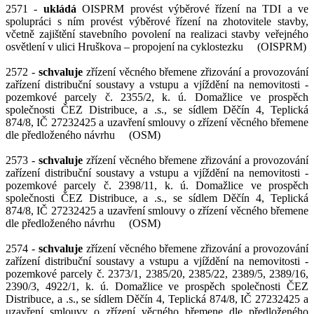
2571 -
ukládá
OISPRM provést výběrové řízení na TDI a ve
spolupráci s ním provést výběrové řízení na zhotovitele stavby,
včetně zajištění stavebního povolení na realizaci stavby veřejného
osvětlení v ulici Hruškova – propojení na cyklostezku (OISPRM)
2572 -
schvaluje
zřízení věcného břemene zřizování a provozování
zařízení distribuční soustavy a vstupu a vjíždění na nemovitosti -
pozemkové parcely č. 2355/2, k. ú. Domažlice ve prospěch
společnosti ČEZ Distribuce, a .s., se sídlem Děčín 4, Teplická
874/8, IČ 27232425 a uzavření smlouvy o zřízení věcného břemene
dle předloženého návrhu (OSM)
2573 -
schvaluje
zřízení věcného břemene zřizování a provozování
zařízení distribuční soustavy a vstupu a vjíždění na nemovitosti -
pozemkové parcely č. 2398/11, k. ú. Domažlice ve prospěch
společnosti ČEZ Distribuce, a .s., se sídlem Děčín 4, Teplická
874/8, IČ 27232425 a uzavření smlouvy o zřízení věcného břemene
dle předloženého návrhu (OSM)
2574 -
schvaluje
zřízení věcného břemene zřizování a provozování
zařízení distribuční soustavy a vstupu a vjíždění na nemovitosti -
pozemkové parcely č.
2373/1, 2385/20, 2385/22, 2389/5, 2389/16,
2390/3, 4922/1
, k. ú. Domažlice ve prospěch společnosti ČEZ
Distribuce, a .s., se sídlem Děčín 4, Teplická 874/8, IČ 27232425 a
uzavření smlouvy o zřízení věcného břemene dle předloženého