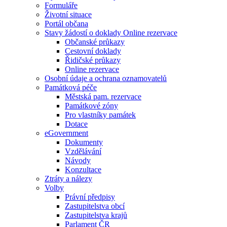
Formuláře
Životní situace
Portál občana
Stavy žádostí o doklady Online rezervace
Občanské průkazy
Cestovní doklady
Řidičské průkazy
Online rezervace
Osobní údaje a ochrana oznamovatelů
Památková péče
Městská pam. rezervace
Památkové zóny
Pro vlastníky památek
Dotace
eGovernment
Dokumenty
Vzdělávání
Návody
Konzultace
Ztráty a nálezy
Volby
Právní předpisy
Zastupitelstva obcí
Zastupitelstva krajů
Parlament ČR