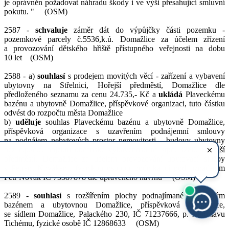
je oprávněn požadovat náhradu škody i ve výši přesahující smluvní
pokutu. " (OSM)
2587 -
schvaluje
záměr dát do výpůjčky části pozemku -
pozemkové parcely č.5536,k.ú. Domažlice za účelem zřízení
a provozování dětského hřiště přístupného veřejnosti na dobu
10 let (OSM)
2588 - a)
souhlasí
s prodejem movitých věcí - zařízení a vybavení
ubytovny na Střelnici, Hořejší předměstí, Domažlice dle
předloženého seznamu za cenu 24.735,- Kč a
ukládá
Plaveckému
bazénu a ubytovně Domažlice, příspěvkové organizaci, tuto částku
odvést do rozpočtu města Domažlice
b)
uděluje
souhlas Plaveckému bazénu a ubytovně Domažlice,
příspěvková organizace s uzavřením podnájemní smlouvy
na podnájem nebytových prostor nemovitosti - budovy ubytovny
bez č.p./č.e. objektu občanské vybavenosti na stpč. 3280, Hořejší
předměstí, Domažlice za účelem provozování ubytovací služby
s Petrem Novákem, fyzickou osobou podnikající pod označením
Petr Novák IČ 73387878 dle upraveného návrhu (OSM)
2589 -
souhlasí
s rozšířením plochy podnajímané Plaveckým
bazénem a ubytovnou Domažlice, příspěvková organizace,
se sídlem Domažlice, Palackého 230, IČ 71237666, p. Miroslavu
Tichému, fyzické osobě IČ 12868633 (OSM)