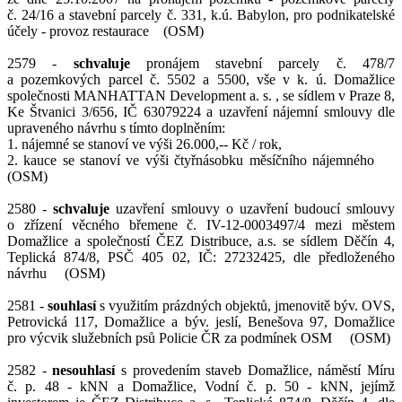
č. 24/16 a stavební parcely č. 331, k.ú. Babylon, pro podnikatelské
účely - provoz restaurace (OSM)
2579 -
schvaluje
pronájem stavební parcely č. 478/7
a pozemkových parcel č. 5502 a 5500, vše v k. ú. Domažlice
společnosti MANHATTAN Development a. s. , se sídlem v Praze 8,
Ke Štvanici 3/656, IČ 63079224 a uzavření nájemní smlouvy dle
upraveného návrhu s tímto doplněním:
1. nájemné se stanoví ve výši 26.000,-- Kč / rok,
2. kauce se stanoví ve výši čtyřnásobku měsíčního nájemného
(OSM)
2580 -
schvaluje
uzavření smlouvy o uzavření budoucí smlouvy
o zřízení věcného břemene č. IV-12-0003497/4 mezi městem
Domažlice a společností ČEZ Distribuce, a.s. se sídlem Děčín 4,
Teplická 874/8, PSČ 405 02, IČ: 27232425, dle předloženého
návrhu (OSM)
2581 -
souhlasí
s využitím prázdných objektů, jmenovitě býv. OVS,
Petrovická 117, Domažlice a býv. jeslí, Benešova 97, Domažlice
pro výcvik služebních psů Policie ČR za podmínek OSM (OSM)
2582 -
nesouhlasí
s provedením staveb Domažlice, náměstí Míru
č. p. 48 - kNN a Domažlice, Vodní č. p. 50 - kNN, jejímž