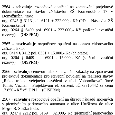
2564 -
schvaluje
rozpočtové opatření na zpracování projektové
dokumentace na stavbu „Nástavba ZŠ Komenského 17 v
Domažlicích“ takto:
org. 0245 § 3113 pol. 6121 + 222.000,- Kč (PD – Nástavba ZŠ
Komenského)
org. 0264 § 6409 pol. 6901 - 222.000,- Kč (snížení investiční
rezervy) (OISPRM)
2565 -
neschvaluje
rozpočtové opatření na opravu chlorovacího
zařízení takto:
org. 0414 § 3412 pol. 6331 + 15.000,- Kč (chlorátor)
org. 0264 § 6409 pol. 6901 - 15.000,- Kč (snížení investiční
rezervy) (OISPRM)
2566 -
schvaluje
cenovou nabídku a zadání zakázky na zpracování
projektové dokumentace pro stavební povolení na realizaci stavby
„Rekonstrukce veřejného osvětlení v ulici Voborníkova“ firmě
Tomáš Váchal – Projektování el. zařízení, IČ:73816442 za cenu
17.850,- Kč vč. DPH (OISPRM)
2567 -
schvaluje
rozpočtové opatření na úhradu nákladů spojených
s přemístěním parkovacího automatu z ulice Hruškova do ulice
Msgre B. Staška takto:
org. 0247 § 2212 pol. 5169 + 32.000,- Kč (přemístění parkovacího