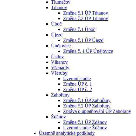
Tlumačov
Trhanov
Změna č.1 ÚP Trhanov
Změna č.2 ÚP Trhanov
Úboč
Změna č.1 Úboč
Újezd
Změna č.1 ÚP Újezd
Únějovice
Změna č. 1 ÚP Únějovice
Úsilov
Vlkanov
Všepadly
Všeruby
Územní studie
Změna ÚP č. 1
Změna ÚP č. 2
Zahořany
Změna č.1 ÚP Zahořany
Změna č.2 ÚP Zahořany
Zpráva o uplatňování ÚP Zahořany
Ždánov
Změna č.1 ÚP Ždánov
Územní studie Ždánov
Územně analytické podklady