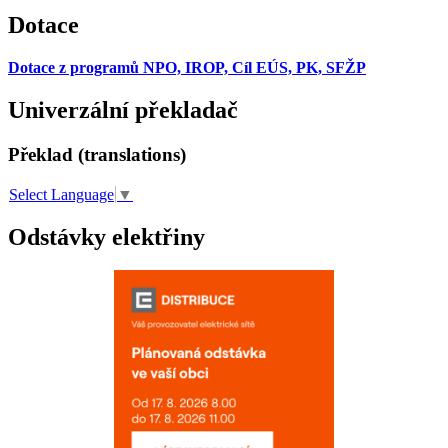
Dotace
Dotace z programů NPO, IROP, Cíl EÚS, PK, SFŽP
Univerzální překladač
Překlad (translations)
Select Language
▼
Odstávky elektřiny