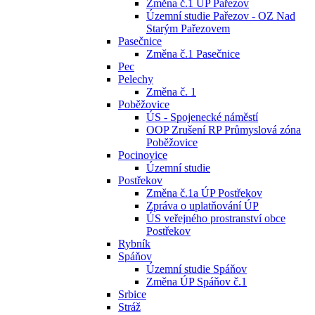
Změna č.1 ÚP Pařezov
Územní studie Pařezov - OZ Nad
Starým Pařezovem
Pasečnice
Změna č.1 Pasečnice
Pec
Pelechy
Změna č. 1
Poběžovice
ÚS - Spojenecké náměstí
OOP Zrušení RP Průmyslová zóna
Poběžovice
Pocinovice
Územní studie
Postřekov
Změna č.1a ÚP Postřekov
Zpráva o uplatňování ÚP
ÚS veřejného prostranství obce
Postřekov
Rybník
Spáňov
Územní studie Spáňov
Změna ÚP Spáňov č.1
Srbice
Stráž