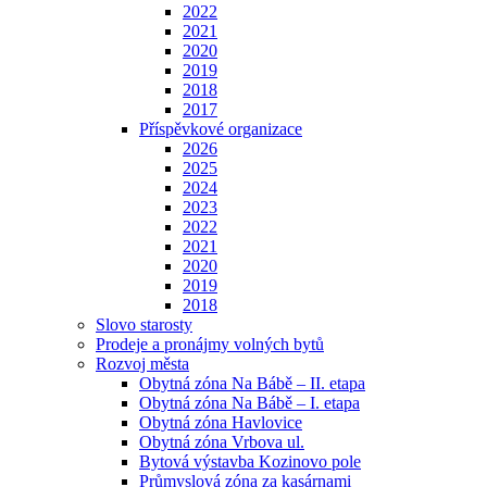
2022
2021
2020
2019
2018
2017
Příspěvkové organizace
2026
2025
2024
2023
2022
2021
2020
2019
2018
Slovo starosty
Prodeje a pronájmy volných bytů
Rozvoj města
Obytná zóna Na Bábě – II. etapa
Obytná zóna Na Bábě – I. etapa
Obytná zóna Havlovice
Obytná zóna Vrbova ul.
Bytová výstavba Kozinovo pole
Průmyslová zóna za kasárnami