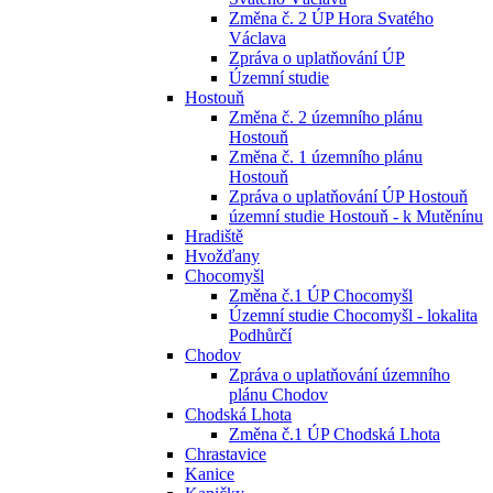
Změna č. 2 ÚP Hora Svatého
Václava
Zpráva o uplatňování ÚP
Územní studie
Hostouň
Změna č. 2 územního plánu
Hostouň
Změna č. 1 územního plánu
Hostouň
Zpráva o uplatňování ÚP Hostouň
územní studie Hostouň - k Mutěnínu
Hradiště
Hvožďany
Chocomyšl
Změna č.1 ÚP Chocomyšl
Územní studie Chocomyšl - lokalita
Podhůrčí
Chodov
Zpráva o uplatňování územního
plánu Chodov
Chodská Lhota
Změna č.1 ÚP Chodská Lhota
Chrastavice
Kanice