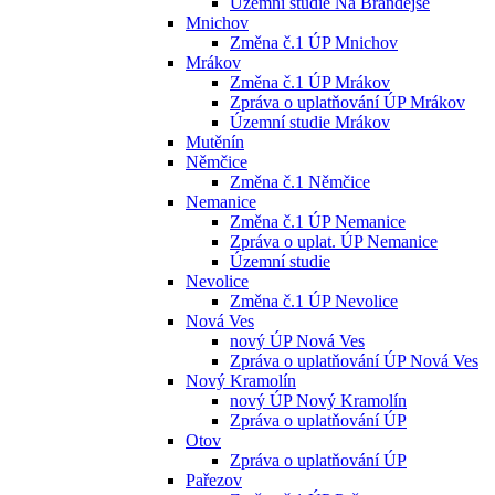
Územní studie Na Brandejse
Mnichov
Změna č.1 ÚP Mnichov
Mrákov
Změna č.1 ÚP Mrákov
Zpráva o uplatňování ÚP Mrákov
Územní studie Mrákov
Mutěnín
Němčice
Změna č.1 Němčice
Nemanice
Změna č.1 ÚP Nemanice
Zpráva o uplat. ÚP Nemanice
Územní studie
Nevolice
Změna č.1 ÚP Nevolice
Nová Ves
nový ÚP Nová Ves
Zpráva o uplatňování ÚP Nová Ves
Nový Kramolín
nový ÚP Nový Kramolín
Zpráva o uplatňování ÚP
Otov
Zpráva o uplatňování ÚP
Pařezov