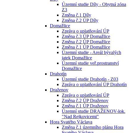
Územní studie Díly - Obytná zóna
Z3
Změna č.1 Díly
Změna č.2 ÚP Díly
Domažlice
Zpráva o uplatňování ÚP
Změna č.3 ÚP Domažlice
Změna č.2 ÚP Domažlice
Změna č.1 ÚP Domažlice
Územní studie - Areál bývalých
jatek Domažlice
Územní studie veř.prostranství
Domažlice
Drahotín
Územní studie Drahotín - Z03
Zpráva o uplatňování ÚP Drahotín
Draženov
Zpráva o uplatňování ÚP
Změna č.2 ÚP Draženov
Změna č.1 ÚP Draženov
Územní studie DRAŽENOV-lok.
"Nad Rejkovicemi"
Hora Svatého Václava
Změna č.1 územního plánu Hora
Svatého Václava