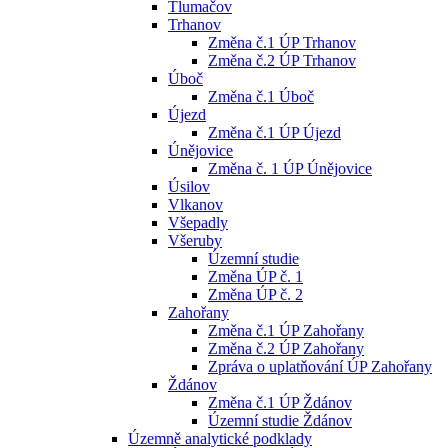
Tlumačov
Trhanov
Změna č.1 ÚP Trhanov
Změna č.2 ÚP Trhanov
Úboč
Změna č.1 Úboč
Újezd
Změna č.1 ÚP Újezd
Únějovice
Změna č. 1 ÚP Únějovice
Úsilov
Vlkanov
Všepadly
Všeruby
Územní studie
Změna ÚP č. 1
Změna ÚP č. 2
Zahořany
Změna č.1 ÚP Zahořany
Změna č.2 ÚP Zahořany
Zpráva o uplatňování ÚP Zahořany
Ždánov
Změna č.1 ÚP Ždánov
Územní studie Ždánov
Územně analytické podklady