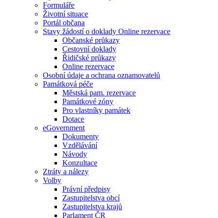
Formuláře
Životní situace
Portál občana
Stavy žádostí o doklady Online rezervace
Občanské průkazy
Cestovní doklady
Řidičské průkazy
Online rezervace
Osobní údaje a ochrana oznamovatelů
Památková péče
Městská pam. rezervace
Památkové zóny
Pro vlastníky památek
Dotace
eGovernment
Dokumenty
Vzdělávání
Návody
Konzultace
Ztráty a nálezy
Volby
Právní předpisy
Zastupitelstva obcí
Zastupitelstva krajů
Parlament ČR