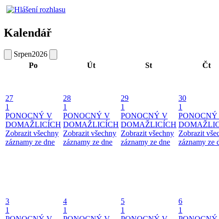
Kalendář
Srpen
2026
Po
Út
St
Čt
27
28
29
30
1
1
1
1
PONOCNÝ V
PONOCNÝ V
PONOCNÝ V
PONOCNÝ
DOMAŽLICÍCH
DOMAŽLICÍCH
DOMAŽLICÍCH
DOMAŽLIC
Zobrazit všechny
Zobrazit všechny
Zobrazit všechny
Zobrazit vše
záznamy ze dne
záznamy ze dne
záznamy ze dne
záznamy ze 
3
4
5
6
1
1
1
1
PONOCNÝ V
PONOCNÝ V
PONOCNÝ V
PONOCNÝ