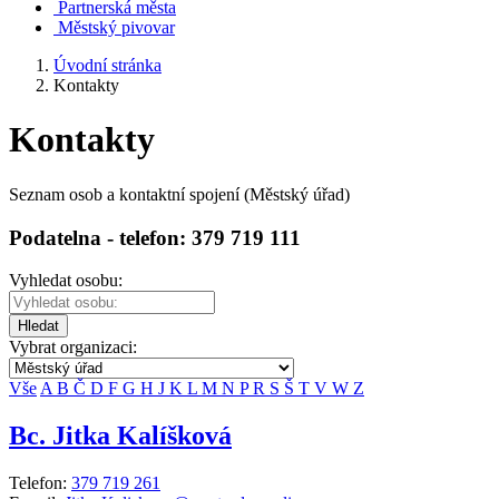
Partnerská města
Městský pivovar
Úvodní stránka
Kontakty
Kontakty
Seznam osob a kontaktní spojení (Městský úřad)
Podatelna - telefon: 379 719 111
Vyhledat osobu:
Hledat
Vybrat organizaci:
Vše
A
B
Č
D
F
G
H
J
K
L
M
N
P
R
S
Š
T
V
W
Z
Bc. Jitka Kalíšková
Telefon:
379 719 261