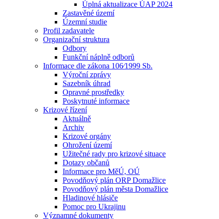
Úplná aktualizace ÚAP 2024
Zastavěné území
Územní studie
Profil zadavatele
Organizační struktura
Odbory
Funkční náplně odborů
Informace dle zákona 106⁄1999 Sb.
Výroční zprávy
Sazebník úhrad
Opravné prostředky
Poskytnuté informace
Krizové řízení
Aktuálně
Archiv
Krizové orgány
Ohrožení území
Užitečné rady pro krizové situace
Dotazy občanů
Informace pro MěÚ, OÚ
Povodňový plán ORP Domažlice
Povodňový plán města Domažlice
Hladinové hlásiče
Pomoc pro Ukrajinu
Významné dokumenty