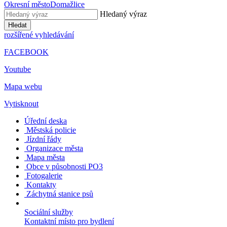
Okresní město
Domažlice
Hledaný výraz
Hledat
rozšířené vyhledávání
FACEBOOK
Youtube
Mapa webu
Vytisknout
Úřední deska
Městská policie
Jízdní řády
Organizace města
Mapa města
Obce v působnosti PO3
Fotogalerie
Kontakty
Záchytná stanice psů
Sociální služby
Kontaktní místo pro bydlení