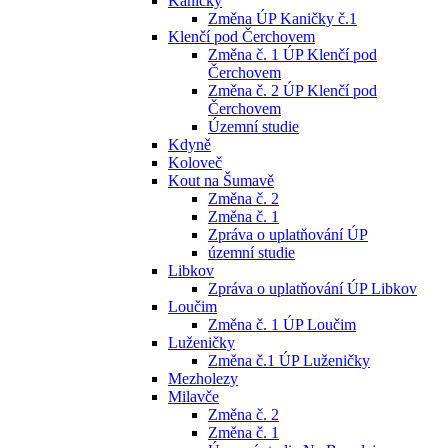
Kaničky
Změna ÚP Kaničky č.1
Klenčí pod Čerchovem
Změna č. 1 ÚP Klenčí pod
Čerchovem
Změna č. 2 ÚP Klenčí pod
Čerchovem
Územní studie
Kdyně
Koloveč
Kout na Šumavě
Změna č. 2
Změna č. 1
Zpráva o uplatňování ÚP
územní studie
Libkov
Zpráva o uplatňování ÚP Libkov
Loučim
Změna č. 1 ÚP Loučim
Luženičky
Změna č.1 ÚP Luženičky
Mezholezy
Milavče
Změna č. 2
Změna č. 1