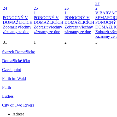
27
24
25
26
2
1
1
1
V BARVÁ
PONOCNÝ V
PONOCNÝ V
PONOCNÝ V
SEMAFOR
DOMAŽLICÍCH
DOMAŽLICÍCH
DOMAŽLICÍCH
PONOCNÝ
Zobrazit všechny
Zobrazit všechny
Zobrazit všechny
DOMAŽLIC
záznamy ze dne
záznamy ze dne
záznamy ze dne
Zobrazit vše
záznamy ze 
31
1
2
3
Svazek Domažlicko
Domažlické íčko
Czechpoint
Furth im Wald
Furth
Ludres
City of Two Rivers
Adresa