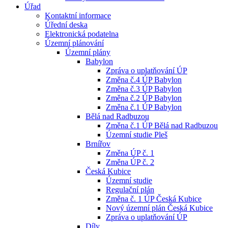
Úřad
Kontaktní informace
Úřední deska
Elektronická podatelna
Územní plánování
Územní plány
Babylon
Zpráva o uplatňování ÚP
Změna č.4 ÚP Babylon
Změna č.3 ÚP Babylon
Změna č.2 ÚP Babylon
Změna č.1 ÚP Babylon
Bělá nad Radbuzou
Změna č.1 ÚP Bělá nad Radbuzou
Územní studie Pleš
Brnířov
Změna ÚP č. 1
Změna ÚP č. 2
Česká Kubice
Územní studie
Regulační plán
Změna č. 1 ÚP Česká Kubice
Nový územní plán Česká Kubice
Zpráva o uplatňování ÚP
Díly