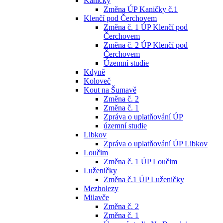
Kaničky
Změna ÚP Kaničky č.1
Klenčí pod Čerchovem
Změna č. 1 ÚP Klenčí pod
Čerchovem
Změna č. 2 ÚP Klenčí pod
Čerchovem
Územní studie
Kdyně
Koloveč
Kout na Šumavě
Změna č. 2
Změna č. 1
Zpráva o uplatňování ÚP
územní studie
Libkov
Zpráva o uplatňování ÚP Libkov
Loučim
Změna č. 1 ÚP Loučim
Luženičky
Změna č.1 ÚP Luženičky
Mezholezy
Milavče
Změna č. 2
Změna č. 1