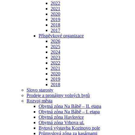
2022
2021
2020
2019
2018
2017
Příspěvkové organizace
2026
2025
2024
2023
2022
2021
2020
2019
2018
Slovo starosty
Prodeje a pronájmy volných bytů
Rozvoj města
Obytná zóna Na Bábě – II. etapa
Obytná zóna Na Bábě – I. etapa
Obytná zóna Havlovice
Obytná zóna Vrbova ul.
Bytová výstavba Kozinovo pole
Průmyslová zóna za kasárnami