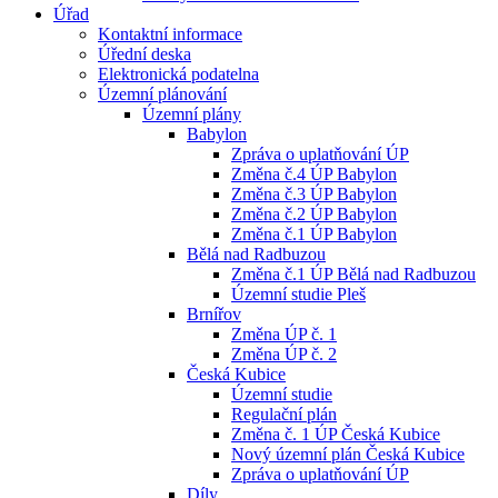
Úřad
Kontaktní informace
Úřední deska
Elektronická podatelna
Územní plánování
Územní plány
Babylon
Zpráva o uplatňování ÚP
Změna č.4 ÚP Babylon
Změna č.3 ÚP Babylon
Změna č.2 ÚP Babylon
Změna č.1 ÚP Babylon
Bělá nad Radbuzou
Změna č.1 ÚP Bělá nad Radbuzou
Územní studie Pleš
Brnířov
Změna ÚP č. 1
Změna ÚP č. 2
Česká Kubice
Územní studie
Regulační plán
Změna č. 1 ÚP Česká Kubice
Nový územní plán Česká Kubice
Zpráva o uplatňování ÚP
Díly