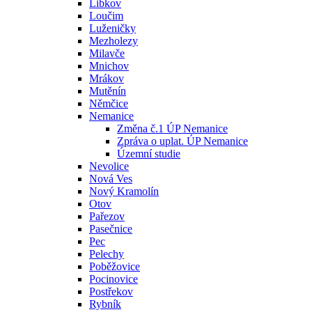
Libkov
Loučim
Luženičky
Mezholezy
Milavče
Mnichov
Mrákov
Mutěnín
Němčice
Nemanice
Změna č.1 ÚP Nemanice
Zpráva o uplat. ÚP Nemanice
Územní studie
Nevolice
Nová Ves
Nový Kramolín
Otov
Pařezov
Pasečnice
Pec
Pelechy
Poběžovice
Pocinovice
Postřekov
Rybník