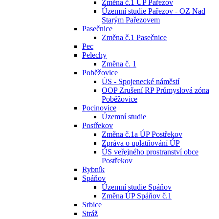
Změna č.1 ÚP Pařezov
Územní studie Pařezov - OZ Nad
Starým Pařezovem
Pasečnice
Změna č.1 Pasečnice
Pec
Pelechy
Změna č. 1
Poběžovice
ÚS - Spojenecké náměstí
OOP Zrušení RP Průmyslová zóna
Poběžovice
Pocinovice
Územní studie
Postřekov
Změna č.1a ÚP Postřekov
Zpráva o uplatňování ÚP
ÚS veřejného prostranství obce
Postřekov
Rybník
Spáňov
Územní studie Spáňov
Změna ÚP Spáňov č.1
Srbice
Stráž