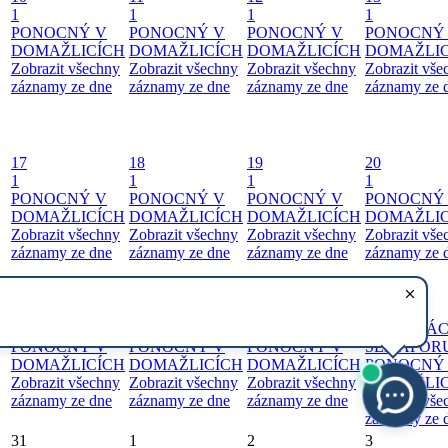
1
1
1
1
PONOCNÝ V
PONOCNÝ V
PONOCNÝ V
PONOCNÝ
DOMAŽLICÍCH
DOMAŽLICÍCH
DOMAŽLICÍCH
DOMAŽLIC
Zobrazit všechny
Zobrazit všechny
Zobrazit všechny
Zobrazit vše
záznamy ze dne
záznamy ze dne
záznamy ze dne
záznamy ze 
17
18
19
20
1
1
1
1
PONOCNÝ V
PONOCNÝ V
PONOCNÝ V
PONOCNÝ
DOMAŽLICÍCH
DOMAŽLICÍCH
DOMAŽLICÍCH
DOMAŽLIC
Zobrazit všechny
Zobrazit všechny
Zobrazit všechny
Zobrazit vše
záznamy ze dne
záznamy ze dne
záznamy ze dne
záznamy ze 
27
24
25
26
2
1
1
1
V BARVÁ
PONOCNÝ V
PONOCNÝ V
PONOCNÝ V
SEMAFOR
DOMAŽLICÍCH
DOMAŽLICÍCH
DOMAŽLICÍCH
PONOCNÝ
Zobrazit všechny
Zobrazit všechny
Zobrazit všechny
DOMAŽLIC
záznamy ze dne
záznamy ze dne
záznamy ze dne
Zobrazit vše
záznamy ze 
31
1
2
3