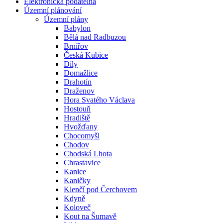
Elektronická podatelna
Územní plánování
Územní plány
Babylon
Bělá nad Radbuzou
Brnířov
Česká Kubice
Díly
Domažlice
Drahotín
Draženov
Hora Svatého Václava
Hostouň
Hradiště
Hvožďany
Chocomyšl
Chodov
Chodská Lhota
Chrastavice
Kanice
Kaničky
Klenčí pod Čerchovem
Kdyně
Koloveč
Kout na Šumavě