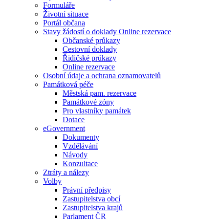
Formuláře
Životní situace
Portál občana
Stavy žádostí o doklady Online rezervace
Občanské průkazy
Cestovní doklady
Řidičské průkazy
Online rezervace
Osobní údaje a ochrana oznamovatelů
Památková péče
Městská pam. rezervace
Památkové zóny
Pro vlastníky památek
Dotace
eGovernment
Dokumenty
Vzdělávání
Návody
Konzultace
Ztráty a nálezy
Volby
Právní předpisy
Zastupitelstva obcí
Zastupitelstva krajů
Parlament ČR