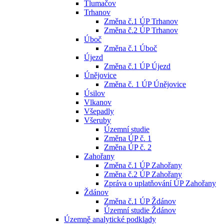
Tlumačov
Trhanov
Změna č.1 ÚP Trhanov
Změna č.2 ÚP Trhanov
Úboč
Změna č.1 Úboč
Újezd
Změna č.1 ÚP Újezd
Únějovice
Změna č. 1 ÚP Únějovice
Úsilov
Vlkanov
Všepadly
Všeruby
Územní studie
Změna ÚP č. 1
Změna ÚP č. 2
Zahořany
Změna č.1 ÚP Zahořany
Změna č.2 ÚP Zahořany
Zpráva o uplatňování ÚP Zahořany
Ždánov
Změna č.1 ÚP Ždánov
Územní studie Ždánov
Územně analytické podklady