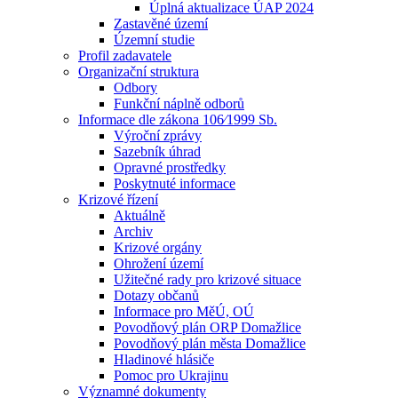
Úplná aktualizace ÚAP 2024
Zastavěné území
Územní studie
Profil zadavatele
Organizační struktura
Odbory
Funkční náplně odborů
Informace dle zákona 106⁄1999 Sb.
Výroční zprávy
Sazebník úhrad
Opravné prostředky
Poskytnuté informace
Krizové řízení
Aktuálně
Archiv
Krizové orgány
Ohrožení území
Užitečné rady pro krizové situace
Dotazy občanů
Informace pro MěÚ, OÚ
Povodňový plán ORP Domažlice
Povodňový plán města Domažlice
Hladinové hlásiče
Pomoc pro Ukrajinu
Významné dokumenty