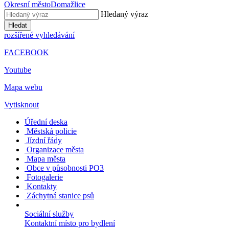
Okresní město
Domažlice
Hledaný výraz
Hledat
rozšířené vyhledávání
FACEBOOK
Youtube
Mapa webu
Vytisknout
Úřední deska
Městská policie
Jízdní řády
Organizace města
Mapa města
Obce v působnosti PO3
Fotogalerie
Kontakty
Záchytná stanice psů
Sociální služby
Kontaktní místo pro bydlení