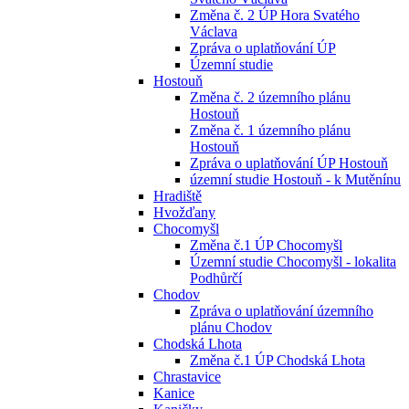
Změna č. 2 ÚP Hora Svatého
Václava
Zpráva o uplatňování ÚP
Územní studie
Hostouň
Změna č. 2 územního plánu
Hostouň
Změna č. 1 územního plánu
Hostouň
Zpráva o uplatňování ÚP Hostouň
územní studie Hostouň - k Mutěnínu
Hradiště
Hvožďany
Chocomyšl
Změna č.1 ÚP Chocomyšl
Územní studie Chocomyšl - lokalita
Podhůrčí
Chodov
Zpráva o uplatňování územního
plánu Chodov
Chodská Lhota
Změna č.1 ÚP Chodská Lhota
Chrastavice
Kanice