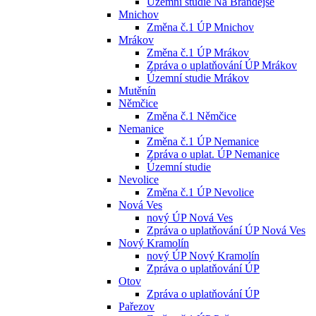
Územní studie Na Brandejse
Mnichov
Změna č.1 ÚP Mnichov
Mrákov
Změna č.1 ÚP Mrákov
Zpráva o uplatňování ÚP Mrákov
Územní studie Mrákov
Mutěnín
Němčice
Změna č.1 Němčice
Nemanice
Změna č.1 ÚP Nemanice
Zpráva o uplat. ÚP Nemanice
Územní studie
Nevolice
Změna č.1 ÚP Nevolice
Nová Ves
nový ÚP Nová Ves
Zpráva o uplatňování ÚP Nová Ves
Nový Kramolín
nový ÚP Nový Kramolín
Zpráva o uplatňování ÚP
Otov
Zpráva o uplatňování ÚP
Pařezov