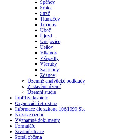
Spáňov
Srbice
Stráž
Tlumačov
Trhanov
Úboč
Újezd
Únějovice
Úsilov
Vlkanov
Všepadly
Všeruby
Zahořany
Ždánov
Územně analytické podklady
Zastavěné území
Územní studie
Profil zadavatele
Organizační struktura
Informace dle zákona 106⁄1999 Sb.
Krizové řízení
Významné dokumenty
Formuláře
Životní situace
Portál občana