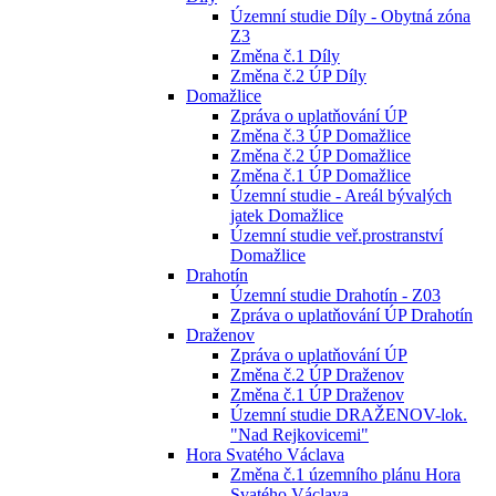
Územní studie Díly - Obytná zóna
Z3
Změna č.1 Díly
Změna č.2 ÚP Díly
Domažlice
Zpráva o uplatňování ÚP
Změna č.3 ÚP Domažlice
Změna č.2 ÚP Domažlice
Změna č.1 ÚP Domažlice
Územní studie - Areál bývalých
jatek Domažlice
Územní studie veř.prostranství
Domažlice
Drahotín
Územní studie Drahotín - Z03
Zpráva o uplatňování ÚP Drahotín
Draženov
Zpráva o uplatňování ÚP
Změna č.2 ÚP Draženov
Změna č.1 ÚP Draženov
Územní studie DRAŽENOV-lok.
"Nad Rejkovicemi"
Hora Svatého Václava
Změna č.1 územního plánu Hora
Svatého Václava