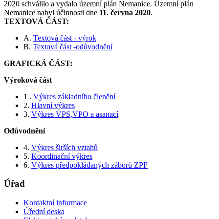
2020 schválilo a vydalo územní plán Nemanice. Územní plán
Nemanice nabyl účinnosti dne
11. června 2020
.
TEXTOVÁ ČÁST:
A.
Textová část - výrok
B.
Textová část -odůvodnění
GRAFICKÁ ČÁST:
Výroková část
1 .
Výkres základního členění
2.
Hlavní výkres
3.
Výkres VPS,VPO a asanací
Odůvodnění
4.
Výkres širších vztahů
5.
Koordinační výkres
6.
Výkres předpokládaných záborů ZPF
Úřad
Kontaktní informace
Úřední deska